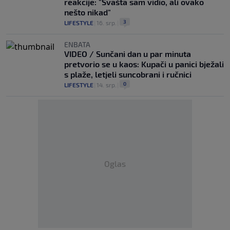
reakcije: "Svašta sam vidio, ali ovako
nešto nikad"
3
LIFESTYLE
|
16. srp.
|
ENBATA
VIDEO / Sunčani dan u par minuta
pretvorio se u kaos: Kupači u panici bježali
s plaže, letjeli suncobrani i ručnici
0
LIFESTYLE
|
14. srp.
|
Oglas