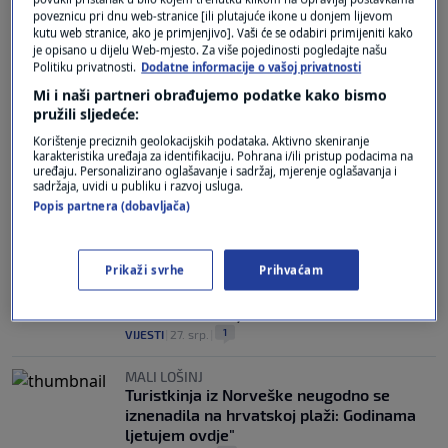
VRUĆE LJETNE TEME
poveznicu pri dnu web-stranice [ili plutajuće ikone u donjem lijevom
Vojković za N1: Hrvatska je naručila dva
kutu web stranice, ako je primjenjivo]. Vaši će se odabiri primijeniti kako
nova kanadera koji još ne postoje. A kad ih
je opisano u dijelu Web-mjesto. Za više pojedinosti pogledajte našu
Politiku privatnosti.
Dodatne informacije o vašoj privatnosti
dobijemo, imat ćemo problem
7
VIJESTI
|
30. srp.
|
Mi i naši partneri obrađujemo podatke kako bismo
pružili sljedeće:
SANTA CRUZ
Korištenje preciznih geolokacijskih podataka. Aktivno skeniranje
FOTO, VIDEO / Dramatično spašavanje
karakteristika uređaja za identifikaciju. Pohrana i/ili pristup podacima na
kupača iz ogromnih valova na popularnoj
uređaju. Personalizirano oglašavanje i sadržaj, mjerenje oglašavanja i
sadržaja, uvidi u publiku i razvoj usluga.
plaži
Popis partnera (dobavljača)
0
SVIJET
|
29. srp.
|
DEMANTI
Prikaži svrhe
Prihvaćam
Jadranka turizam: Plaža Bellevue uređena
je plaža kojom se upravlja temeljem
važeće koncesije
1
VIJESTI
|
27. srp.
|
MALI LOŠINJ
Turistkinja iz Norveške neugodno se
iznenadila na hrvatskoj plaži: Godinama
ljetujem ovdje"