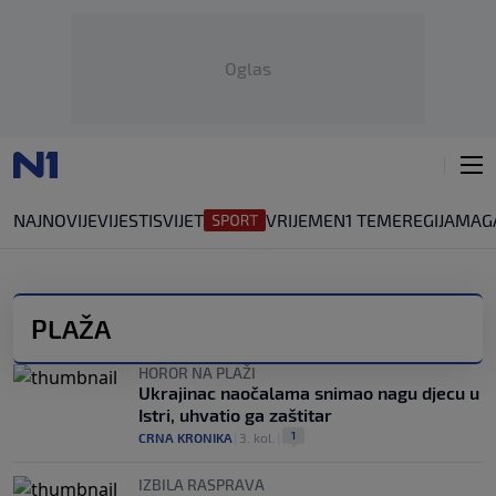
Oglas
NAJNOVIJE
VIJESTI
SVIJET
VRIJEME
N1 TEME
REGIJA
MAG
PLAŽA
HOROR NA PLAŽI
Ukrajinac naočalama snimao nagu djecu u
Istri, uhvatio ga zaštitar
1
CRNA KRONIKA
|
3. kol.
|
IZBILA RASPRAVA