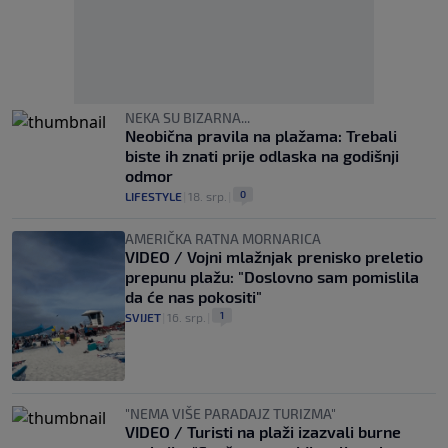
NEKA SU BIZARNA...
Neobična pravila na plažama: Trebali
biste ih znati prije odlaska na godišnji
odmor
0
LIFESTYLE
|
18. srp.
|
AMERIČKA RATNA MORNARICA
VIDEO / Vojni mlažnjak prenisko preletio
prepunu plažu: "Doslovno sam pomislila
da će nas pokositi"
1
SVIJET
|
16. srp.
|
"NEMA VIŠE PARADAJZ TURIZMA"
VIDEO / Turisti na plaži izazvali burne