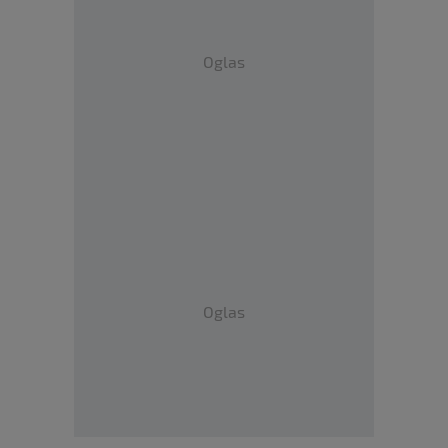
Oglas
Oglas