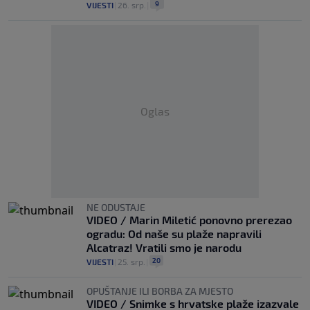
9
VIJESTI
|
26. srp.
|
Oglas
NE ODUSTAJE
VIDEO / Marin Miletić ponovno prerezao
ogradu: Od naše su plaže napravili
Alcatraz! Vratili smo je narodu
20
VIJESTI
|
25. srp.
|
OPUŠTANJE ILI BORBA ZA MJESTO
VIDEO / Snimke s hrvatske plaže izazvale