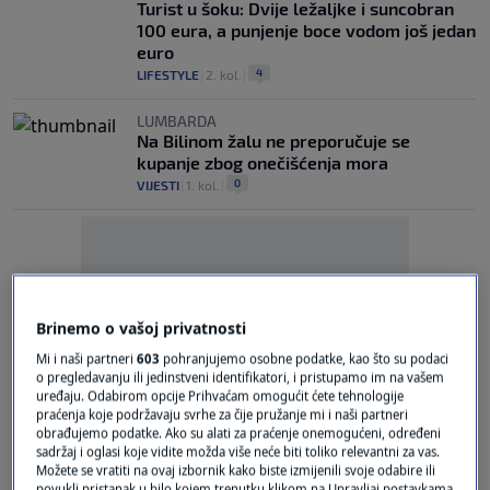
Turist u šoku: Dvije ležaljke i suncobran
100 eura, a punjenje boce vodom još jedan
euro
4
LIFESTYLE
|
2. kol.
|
LUMBARDA
Na Bilinom žalu ne preporučuje se
kupanje zbog onečišćenja mora
0
VIJESTI
|
1. kol.
|
Brinemo o vašoj privatnosti
Oglas
Mi i naši partneri
603
pohranjujemo osobne podatke, kao što su podaci
o pregledavanju ili jedinstveni identifikatori, i pristupamo im na vašem
uređaju. Odabirom opcije Prihvaćam omogućit ćete tehnologije
praćenja koje podržavaju svrhe za čije pružanje mi i naši partneri
obrađujemo podatke. Ako su alati za praćenje onemogućeni, određeni
sadržaj i oglasi koje vidite možda više neće biti toliko relevantni za vas.
Možete se vratiti na ovaj izbornik kako biste izmijenili svoje odabire ili
povukli pristanak u bilo kojem trenutku klikom na Upravljaj postavkama