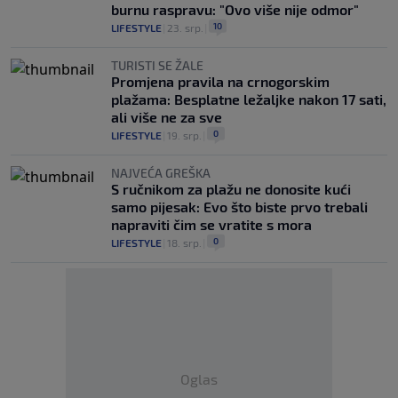
burnu raspravu: "Ovo više nije odmor"
10
LIFESTYLE
|
23. srp.
|
TURISTI SE ŽALE
Promjena pravila na crnogorskim
plažama: Besplatne ležaljke nakon 17 sati,
ali više ne za sve
0
LIFESTYLE
|
19. srp.
|
NAJVEĆA GREŠKA
S ručnikom za plažu ne donosite kući
samo pijesak: Evo što biste prvo trebali
napraviti čim se vratite s mora
0
LIFESTYLE
|
18. srp.
|
Oglas