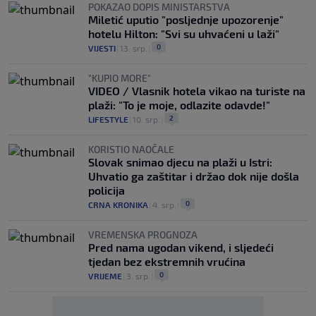
POKAZAO DOPIS MINISTARSTVA
Miletić uputio "posljednje upozorenje"
hotelu Hilton: "Svi su uhvaćeni u laži"
0
VIJESTI
|
13. srp.
|
"KUPIO MORE"
VIDEO / Vlasnik hotela vikao na turiste na
plaži: "To je moje, odlazite odavde!"
2
LIFESTYLE
|
10. srp.
|
KORISTIO NAOČALE
Slovak snimao djecu na plaži u Istri:
Uhvatio ga zaštitar i držao dok nije došla
policija
0
CRNA KRONIKA
|
4. srp.
|
VREMENSKA PROGNOZA
Pred nama ugodan vikend, i sljedeći
tjedan bez ekstremnih vrućina
0
VRIJEME
|
3. srp.
|