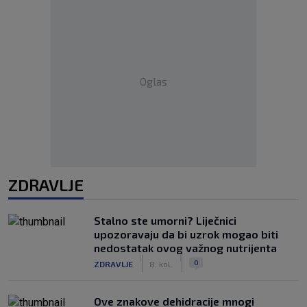
Oglas
ZDRAVLJE
Stalno ste umorni? Liječnici
upozoravaju da bi uzrok mogao biti
nedostatak ovog važnog nutrijenta
|
|
0
ZDRAVLJE
8. kol.
Ove znakove dehidracije mnogi