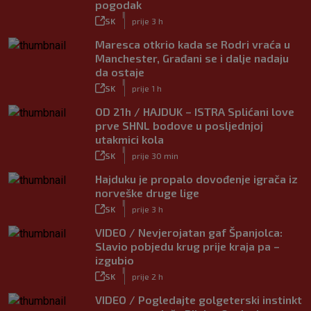
pogodak
|
SK
prije 3 h
Maresca otkrio kada se Rodri vraća u
Manchester, Građani se i dalje nadaju
da ostaje
|
SK
prije 1 h
OD 21h / HAJDUK – ISTRA Splićani love
prve SHNL bodove u posljednjoj
utakmici kola
|
SK
prije 30 min
Hajduku je propalo dovođenje igrača iz
norveške druge lige
|
SK
prije 3 h
VIDEO / Nevjerojatan gaf Španjolca:
Slavio pobjedu krug prije kraja pa –
izgubio
|
SK
prije 2 h
VIDEO / Pogledajte golgeterski instinkt