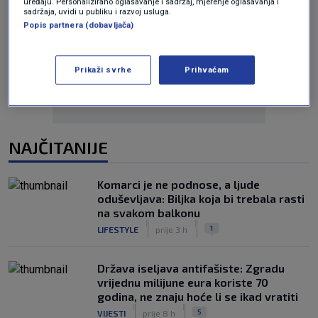
uređaju. Personalizirano oglašavanje i sadržaj, mjerenje oglašavanja i
sadržaja, uvidi u publiku i razvoj usluga.
Popis partnera (dobavljača)
Oglas
Prikaži svrhe
Prihvaćam
NAJČITANIJE
Komarci je ne podnose, a ljude
oduševljava: Biljka koja bi trebala rasti
na svakom balkonu
|
|
1
LIFESTYLE
prije 3 h
Država iseljava antifašiste: Zgradu
vrijednu milijune eura koriste 70
godina, ne znaju hoće li se ikad vratiti
|
|
5
VIJESTI
prije 8 h