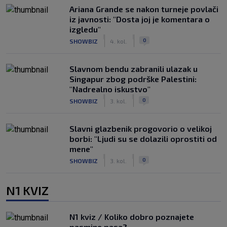
Ariana Grande se nakon turneje povlači
iz javnosti: "Dosta joj je komentara o
izgledu"
|
|
0
SHOWBIZ
4. kol.
Slavnom bendu zabranili ulazak u
Singapur zbog podrške Palestini:
"Nadrealno iskustvo"
|
|
0
SHOWBIZ
3. kol.
Slavni glazbenik progovorio o velikoj
borbi: "Ljudi su se dolazili oprostiti od
mene"
|
|
0
SHOWBIZ
3. kol.
N1 KVIZ
N1 kviz / Koliko dobro poznajete
pasmine pasa?