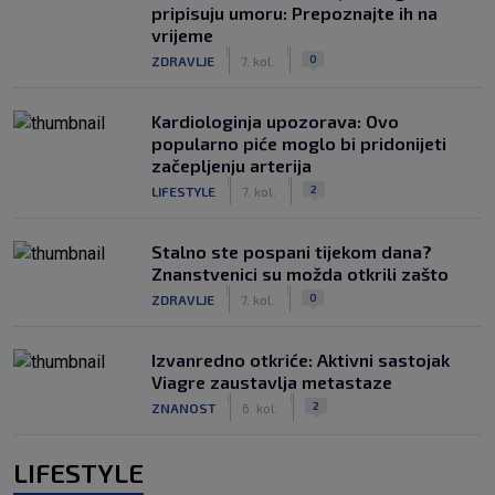
pripisuju umoru: Prepoznajte ih na
vrijeme
|
|
0
ZDRAVLJE
7. kol.
Kardiologinja upozorava: Ovo
popularno piće moglo bi pridonijeti
začepljenju arterija
|
|
2
LIFESTYLE
7. kol.
Stalno ste pospani tijekom dana?
Znanstvenici su možda otkrili zašto
|
|
0
ZDRAVLJE
7. kol.
Izvanredno otkriće: Aktivni sastojak
Viagre zaustavlja metastaze
|
|
2
ZNANOST
6. kol.
LIFESTYLE