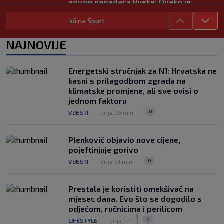
novog napadača Rijeke: Ovako je
zabijao u Bundesligi
Idi na Sport
|
SK
prije 5 h
NAJNOVIJE
Energetski stručnjak za N1: Hrvatska ne
kasni s prilagodbom zgrada na
klimatske promjene, ali sve ovisi o
jednom faktoru
|
|
0
VIJESTI
prije 29 min
Plenković objavio nove cijene,
pojeftinjuje gorivo
|
|
0
VIJESTI
prije 51 min
Prestala je koristiti omekšivač na
mjesec dana. Evo što se dogodilo s
odjećom, ručnicima i perilicom
|
|
0
LIFESTYLE
prije 1 h