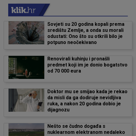
Sovjeti su 20 godina kopali prema
središtu Zemlje, a onda su morali
odustati: Ono što su otkrili bilo je
potpuno neočekivano
Renovirali kuhinju i pronašli
predmet koji im je donio bogatstvo
od 70 000 eura
Doktor mu se smijao kada je rekao
da misli da ga dodiruje nevidljiva
ruka, a nakon 20 godina dobio je
dijagnozu
Nešto se čudno događa s
nuklearnom elektranom nedaleko