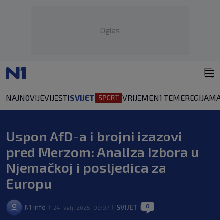
Oglas
NAJNOVIJE
VIJESTI
SVIJET
VRIJEME
N1 TEME
REGIJA
MA
Uspon AfD-a i brojni izazovi
pred Merzom: Analiza izbora u
Njemačkoj i posljedica za
Europu
0
N1 Info
SVIJET
24. velj. 2025. 09:07
|
|
|