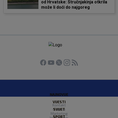
od Hrvatske: Stručnjakinja otkrila
može li doći do najgoreg
NAJNOVIJE
VIJESTI
Kontakt
O Nama
SVIJET
Marketing
SPORT
Impressum