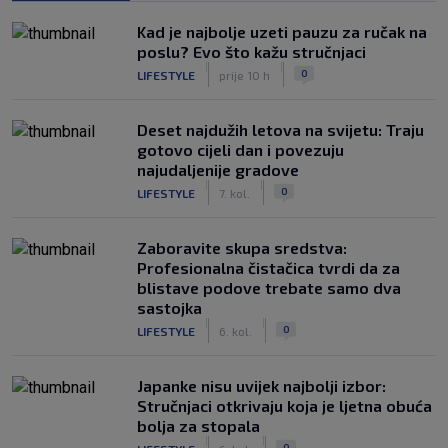
Kad je najbolje uzeti pauzu za ručak na
poslu? Evo što kažu stručnjaci
|
|
0
LIFESTYLE
prije 10 h
Deset najdužih letova na svijetu: Traju
gotovo cijeli dan i povezuju
najudaljenije gradove
|
|
0
LIFESTYLE
7. kol.
Zaboravite skupa sredstva:
Profesionalna čistačica tvrdi da za
blistave podove trebate samo dva
sastojka
|
|
0
LIFESTYLE
6. kol.
Japanke nisu uvijek najbolji izbor:
Stručnjaci otkrivaju koja je ljetna obuća
bolja za stopala
|
|
0