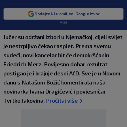
Dodajte N1 u omiljeni Google izvor
Više
Jučer su održani izbori u Njemačkoj, cijeli svijet
je nestrpljivo čekao rasplet. Prema svemu
sudeći, novi kancelar bit će demokršćanin
Friedrich Merz. Povijesno dobar rezultat
postigao je i krajnje desni AfD. Sve je u Novom
danu s Natašom Božić komentirala naša
novinarka Ivana Dragičević i povjesničar
Tvrtko Jakovina.
Pročitaj više