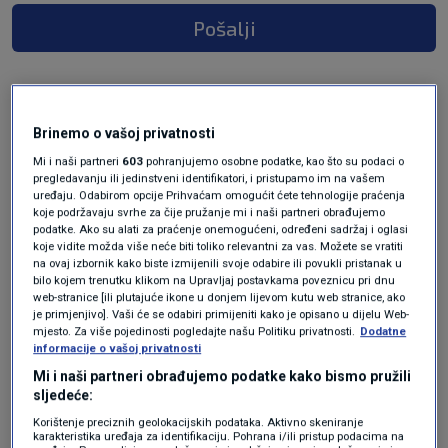
Pošalji
Brinemo o vašoj privatnosti
Mi i naši partneri
603
pohranjujemo osobne podatke, kao što su podaci o
pregledavanju ili jedinstveni identifikatori, i pristupamo im na vašem
uređaju. Odabirom opcije Prihvaćam omogućit ćete tehnologije praćenja
koje podržavaju svrhe za čije pružanje mi i naši partneri obrađujemo
podatke. Ako su alati za praćenje onemogućeni, određeni sadržaj i oglasi
Oglas
koje vidite možda više neće biti toliko relevantni za vas. Možete se vratiti
na ovaj izbornik kako biste izmijenili svoje odabire ili povukli pristanak u
bilo kojem trenutku klikom na Upravljaj postavkama poveznicu pri dnu
web-stranice [ili plutajuće ikone u donjem lijevom kutu web stranice, ako
je primjenjivo]. Vaši će se odabiri primijeniti kako je opisano u dijelu Web-
mjesto. Za više pojedinosti pogledajte našu Politiku privatnosti.
Dodatne
informacije o vašoj privatnosti
Mi i naši partneri obrađujemo podatke kako bismo pružili
sljedeće:
Korištenje preciznih geolokacijskih podataka. Aktivno skeniranje
karakteristika uređaja za identifikaciju. Pohrana i/ili pristup podacima na