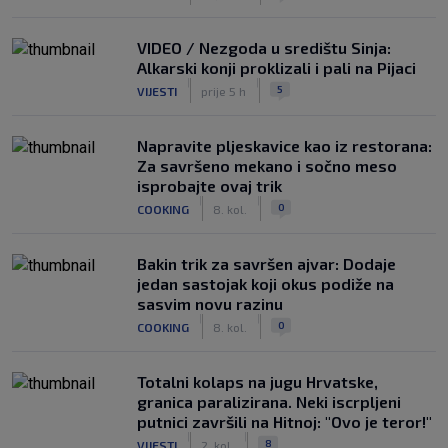
VIDEO / Nezgoda u središtu Sinja:
Alkarski konji proklizali i pali na Pijaci
|
|
5
VIJESTI
prije 5 h
Napravite pljeskavice kao iz restorana:
Za savršeno mekano i sočno meso
isprobajte ovaj trik
|
|
0
COOKING
8. kol.
Bakin trik za savršen ajvar: Dodaje
jedan sastojak koji okus podiže na
sasvim novu razinu
|
|
0
COOKING
8. kol.
Totalni kolaps na jugu Hrvatske,
granica paralizirana. Neki iscrpljeni
putnici završili na Hitnoj: "Ovo je teror!"
|
|
8
VIJESTI
2. kol.