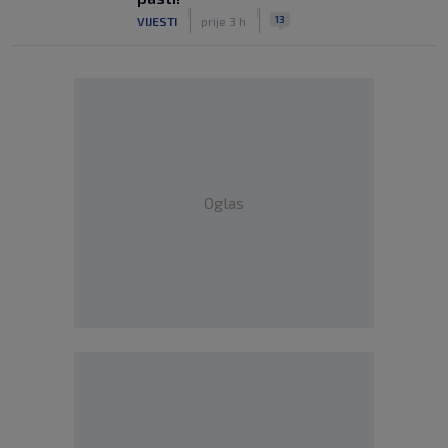
|
|
13
VIJESTI
prije 3 h
Oglas