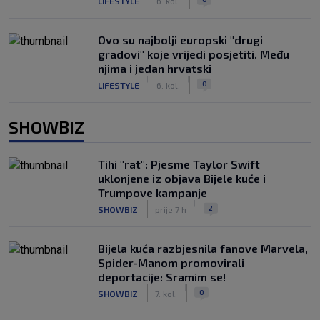
LIFESTYLE
6. kol.
Ovo su najbolji europski "drugi
gradovi" koje vrijedi posjetiti. Među
njima i jedan hrvatski
|
|
0
LIFESTYLE
6. kol.
SHOWBIZ
Tihi "rat": Pjesme Taylor Swift
uklonjene iz objava Bijele kuće i
Trumpove kampanje
|
|
2
SHOWBIZ
prije 7 h
Bijela kuća razbjesnila fanove Marvela,
Spider-Manom promovirali
deportacije: Sramim se!
|
|
0
SHOWBIZ
7. kol.