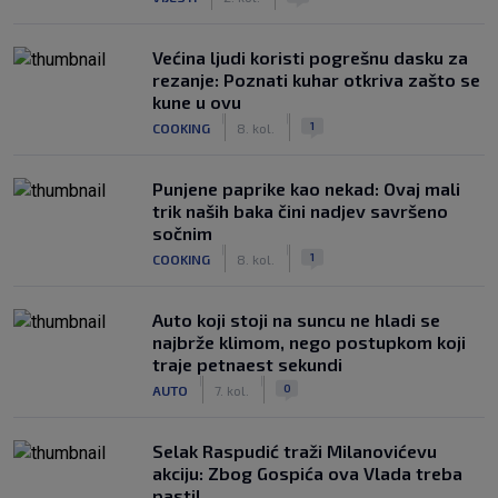
Većina ljudi koristi pogrešnu dasku za
rezanje: Poznati kuhar otkriva zašto se
kune u ovu
|
|
1
COOKING
8. kol.
Punjene paprike kao nekad: Ovaj mali
trik naših baka čini nadjev savršeno
sočnim
|
|
1
COOKING
8. kol.
Auto koji stoji na suncu ne hladi se
najbrže klimom, nego postupkom koji
traje petnaest sekundi
|
|
0
AUTO
7. kol.
Selak Raspudić traži Milanovićevu
akciju: Zbog Gospića ova Vlada treba
pasti!