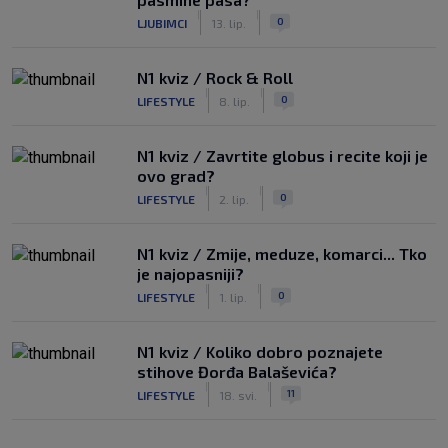
|
|
0
LJUBIMCI
13. lip.
N1 kviz / Rock & Roll
|
|
0
LIFESTYLE
8. lip.
N1 kviz / Zavrtite globus i recite koji je
ovo grad?
|
|
0
LIFESTYLE
2. lip.
N1 kviz / Zmije, meduze, komarci... Tko
je najopasniji?
|
|
0
LIFESTYLE
1. lip.
N1 kviz / Koliko dobro poznajete
stihove Đorđa Balaševića?
|
|
11
LIFESTYLE
18. svi.