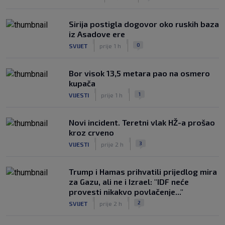
Sirija postigla dogovor oko ruskih baza
iz Asadove ere
|
|
0
SVIJET
prije 1 h
Bor visok 13,5 metara pao na osmero
kupača
|
|
1
VIJESTI
prije 1 h
Novi incident. Teretni vlak HŽ-a prošao
kroz crveno
|
|
3
VIJESTI
prije 2 h
Trump i Hamas prihvatili prijedlog mira
za Gazu, ali ne i Izrael: "IDF neće
provesti nikakvo povlačenje..."
|
|
2
SVIJET
prije 2 h