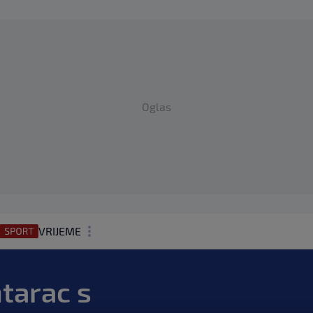
Oglas
VRIJEME
N1 TEME
tarac s
REGIJA