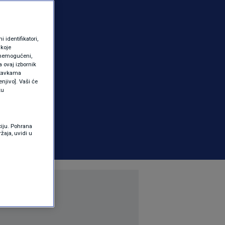
identifikatori,
 koje
 onemogućeni,
a ovaj izbornik
ostavkama
njivo]. Vaši će
ku
ciju. Pohrana
žaja, uvidi u