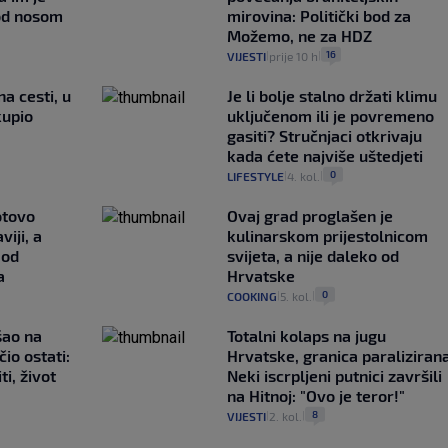
pod nosom
mirovina: Politički bod za
Možemo, ne za HDZ
16
VIJESTI
prije 10 h
|
|
na cesti, u
Je li bolje stalno držati klimu
kupio
uključenom ili je povremeno
gasiti? Stručnjaci otkrivaju
kada ćete najviše uštedjeti
0
LIFESTYLE
4. kol.
|
|
otovo
Ovaj grad proglašen je
iji, a
kulinarskom prijestolnicom
 od
svijeta, a nije daleko od
a
Hrvatske
0
COOKING
5. kol.
|
|
išao na
Totalni kolaps na jugu
čio ostati:
Hrvatske, granica paralizirana
ti, život
Neki iscrpljeni putnici završili
na Hitnoj: "Ovo je teror!"
8
VIJESTI
2. kol.
|
|