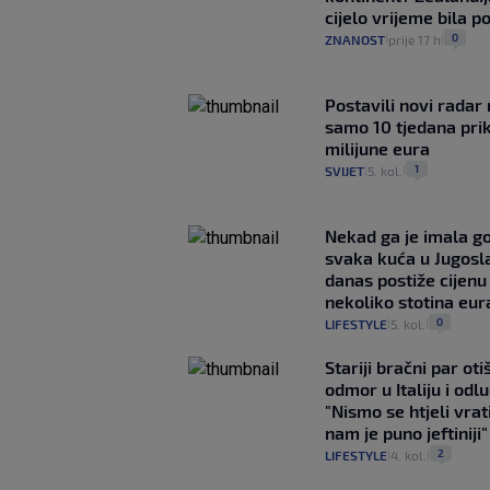
cijelo vrijeme bila 
0
ZNANOST
prije 17 h
|
|
Postavili novi radar 
samo 10 tjedana pri
milijune eura
1
SVIJET
5. kol.
|
|
Nekad ga je imala g
svaka kuća u Jugoslav
danas postiže cijenu
nekoliko stotina eur
0
LIFESTYLE
5. kol.
|
|
Stariji bračni par ot
odmor u Italiju i odlu
"Nismo se htjeli vrati
nam je puno jeftiniji"
2
LIFESTYLE
4. kol.
|
|