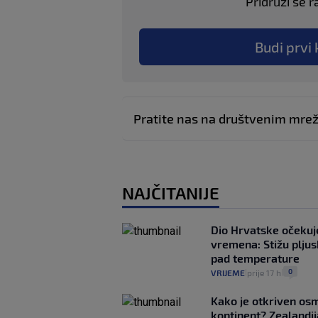
Pridruži se r
Budi prvi 
Pratite nas na društvenim mr
NAJČITANIJE
Dio Hrvatske očeku
vremena: Stižu pljusk
pad temperature
0
VRIJEME
prije 17 h
|
|
Kako je otkriven os
kontinent? Zealandij