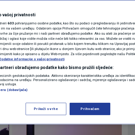
aterijalima o
MAGAZIN
N1 KOMENTAR
a Lennona
 vašoj privatnosti
rtneri
603
pohranjujemo osobne podatke, kao što su podaci o pregledavanju ili jedinstveni 
KOLUMNE
o im na vašem uređaju. Odabirom opcije Prihvaćam omogućit ćete tehnologije praćenja
vrhe za čije pružanje mi i naši partneri obrađujemo podatke. Ako su alati za praćenje
0
IJET
komentara
|
žaj i oglasi koje vidite možda više neće biti toliko relevantni za vas. Možete se vratiti n
N1(DIS)INFO
zmijenili svoje odabire ili povukli pristanak u bilo kojem trenutku klikom na Upravljaj p
i dnu web-stranice [ili plutajuće ikone u donjem lijevom kutu web stranice, ako je primje
KLIMATSKE PROMJENE
rimijeniti kako je opisano u dijelu Web-mjesto. Za više pojedinosti pogledajte našu Politi
Više
Dodatne informacije o vašoj privatnosti
FOTO
 partneri obrađujemo podatke kako bismo pružili sljedeće:
reciznih geolokacijskih podataka. Aktivno skeniranje karakteristika uređaja za identifika
p podacima na uređaju. Personalizirano oglašavanje i sadržaj, mjerenje oglašavanja i sadr
VIDEO
zvoj usluga.
era (dobavljača)
Prikaži svrhe
Prihvaćam