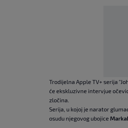
Trodijelna Apple TV+ serija "J
će ekskluzivne intervjue očevi
zločina.
Serija, u kojoj je narator glum
osudu njegovog ubojice
Marka