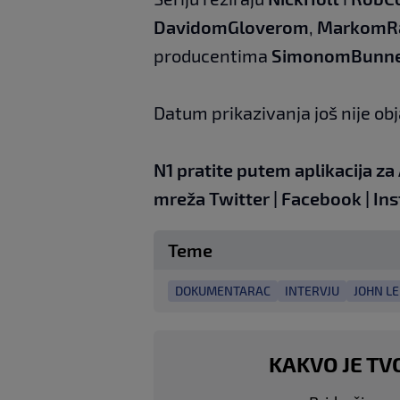
Davidom
Gloverom
,
Markom
R
producentima
Simonom
Bunn
Datum prikazivanja još nije obj
N1 pratite putem aplikacija za
mreža
Twitter
|
Facebook
|
In
Teme
DOKUMENTARAC
INTERVJU
JOHN L
KAKVO JE TV