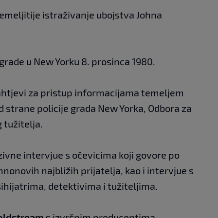
temeljitije istraživanje ubojstva Johna
zgrade u New Yorku 8. prosinca 1980.
zahtjevi za pristup informacijama temeljem
d strane policije grada New Yorka, Odbora za
 tužitelja.
zivne intervjue s očevicima koji govore po
nonovih najbližih prijatelja, kao i intervjue s
ijatrima, detektivima i tužiteljima.
oldstream
s izvršnim producentima