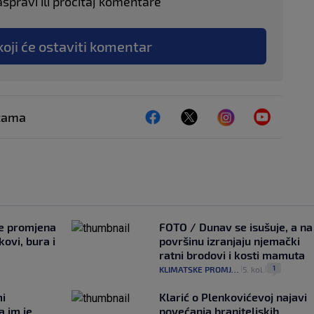
aspravi ili pročitaj komentare
koji će ostaviti komentar
ežama
je promjena
FOTO / Dunav se isušuje, a na
ovi, bura i
površinu izranjaju njemački
ratni brodovi i kosti mamuta
1
KLIMATSKE PROMJENE
5. kol.
|
|
mi
Klarić o Plenkovićevoj najavi
a im je
povećanja braniteljskih