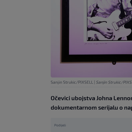
Sanjin Strukic/PIXSELL
|
Sanjin Strukic/PIX
Očevici ubojstva Johna Lennon
dokumentarnom serijalu o nap
Podijeli