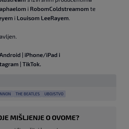
aphaelom
i
Robom
Coldstreamom
te
eyem
i
Louisom Lee
Rayem
.
avljen.
Android
|
iPhone/iPad
i
stagram
|
TikTok.
ENNON
THE BEATLES
UBOJSTVO
OJE MIŠLJENJE O OVOME?