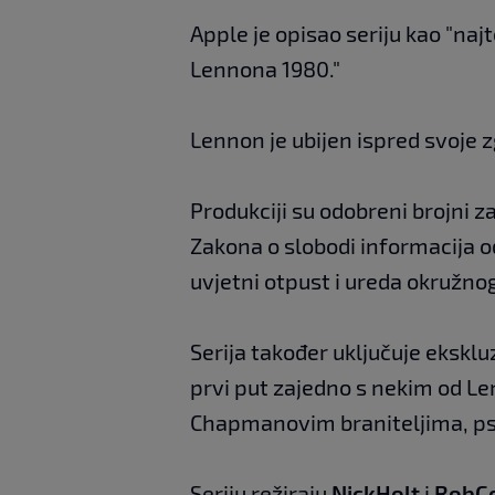
Apple je opisao seriju kao "naj
Lennona 1980."
Lennon je ubijen ispred svoje 
Produkciji su odobreni brojni 
Zakona o slobodi informacija o
uvjetni otpust i ureda okružnog
Serija također uključuje eksklu
prvi put zajedno s nekim od Len
Chapmanovim braniteljima, psih
Seriju režiraju
Nick
Holt
i
Rob
C