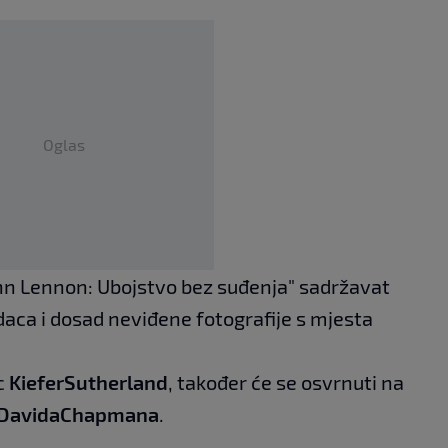
Oglas
ohn Lennon: Ubojstvo bez suđenja" sadržavat
daca i dosad neviđene fotografije s mjesta
ac
Kiefer
Sutherland
, također će se osvrnuti na
Davida
Chapmana
.