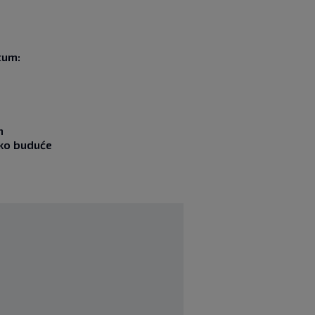
tum:
m
ako buduće