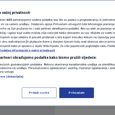
ači oružja odgovaraju
N1(DIS)INFO
e oružje Izraelu?
KLIMATSKE PROMJENE
 vašoj privatnosti
rtneri
603
pohranjujemo osobne podatke, kao što su podaci o pregledavanju ili jedinstveni 
FOTO
o im na vašem uređaju. Odabirom opcije Prihvaćam omogućit ćete tehnologije praćenja
a
vrhe za čije pružanje mi i naši partneri obrađujemo podatke. Ako su alati za praćenje
žaj i oglasi koje vidite možda više neće biti toliko relevantni za vas. Možete se vratiti n
VIDEO
zmijenili svoje odabire ili povukli pristanak u bilo kojem trenutku klikom na Upravljaj p
i dnu web-stranice [ili plutajuće ikone u donjem lijevom kutu web stranice, ako je primje
rimijeniti kako je opisano u dijelu Web-mjesto. Za više pojedinosti pogledajte našu Politi
Dodatne informacije o vašoj privatnosti
 partneri obrađujemo podatke kako bismo pružili sljedeće:
reciznih geolokacijskih podataka. Aktivno skeniranje karakteristika uređaja za identifika
p podacima na uređaju. Personalizirano oglašavanje i sadržaj, mjerenje oglašavanja i sadr
cima palestinskog Ministarstva zdravstva, do kra
zvoj usluga.
era (dobavljača)
66 000, uz dodatnih gotovo 400 umrlih od pothranj
 oštećene bolnice, škole, skloništa te su stradali 
Prikaži svrhe
Prihvaćam
ih organizacija.
Pročitaj više