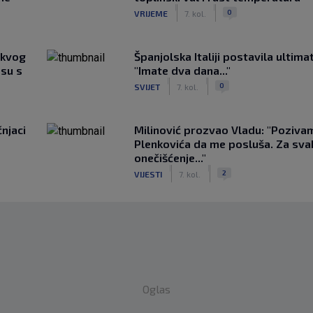
|
|
0
VRIJEME
7. kol.
akvog
Španjolska Italiji postavila ultima
su s
"Imate dva dana..."
|
|
0
SVIJET
7. kol.
čnjaci
Milinović prozvao Vladu: "Poziva
Plenkovića da me posluša. Za sv
onečišćenje..."
|
|
2
VIJESTI
7. kol.
Oglas