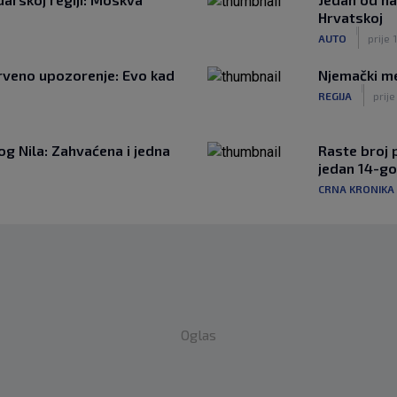
Hrvatskoj
|
AUTO
prije 
rveno upozorenje: Evo kad
Njemački me
|
REGIJA
prije
g Nila: Zahvaćena i jedna
Raste broj p
jedan 14-go
CRNA KRONIKA
Oglas