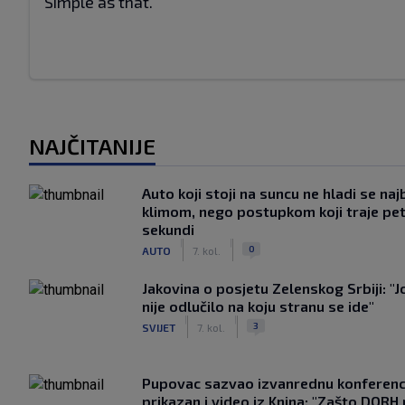
Simple as that.
NAJČITANIJE
Auto koji stoji na suncu ne hladi se naj
klimom, nego postupkom koji traje pe
sekundi
|
|
0
AUTO
7. kol.
Jakovina o posjetu Zelenskog Srbiji: "J
nije odlučilo na koju stranu se ide"
|
|
3
SVIJET
7. kol.
Pupovac sazvao izvanrednu konferenci
prikazan i video iz Knina: "Zašto DORH