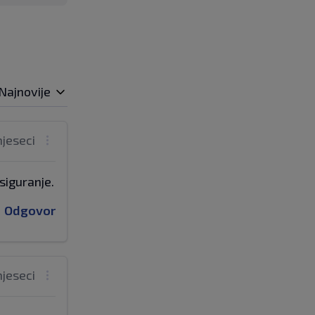
Najnovije
mjeseci
siguranje.
Odgovor
mjeseci