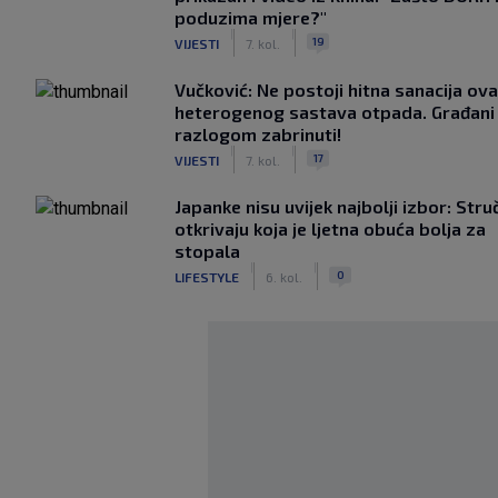
poduzima mjere?"
|
|
19
VIJESTI
7. kol.
Vučković: Ne postoji hitna sanacija ov
heterogenog sastava otpada. Građani 
razlogom zabrinuti!
|
|
17
VIJESTI
7. kol.
Japanke nisu uvijek najbolji izbor: Stru
otkrivaju koja je ljetna obuća bolja za
stopala
|
|
0
LIFESTYLE
6. kol.