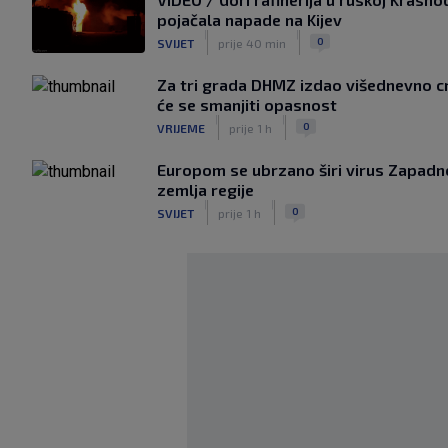
pojačala napade na Kijev
|
|
0
SVIJET
prije 40 min
Za tri grada DHMZ izdao višednevno c
će se smanjiti opasnost
|
|
0
VRIJEME
prije 1 h
Europom se ubrzano širi virus Zapadno
zemlja regije
|
|
0
SVIJET
prije 1 h