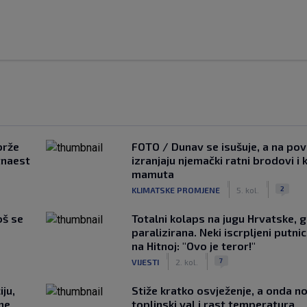
brže
FOTO / Dunav se isušuje, a na pov
tnaest
izranjaju njemački ratni brodovi i 
mamuta
|
|
2
KLIMATSKE PROMJENE
5. kol.
oš se
Totalni kolaps na jugu Hrvatske, g
paralizirana. Neki iscrpljeni putnici
na Hitnoj: "Ovo je teror!"
|
|
7
VIJESTI
2. kol.
ju,
Stiže kratko osvježenje, a onda no
 ne
toplinski val i rast temperatura