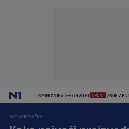
NAJNOVIJE
VIJESTI
SVIJET
VRIJEME
N
SAD, NJEMAČKA...