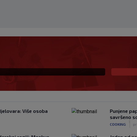
nfantina: Njegova
cem UEFA-e?
Bjelovara: Više osoba
Punjene papr
savršeno s
|
COOKING
pr
darskoj regiji: Moskva
Jedan od na