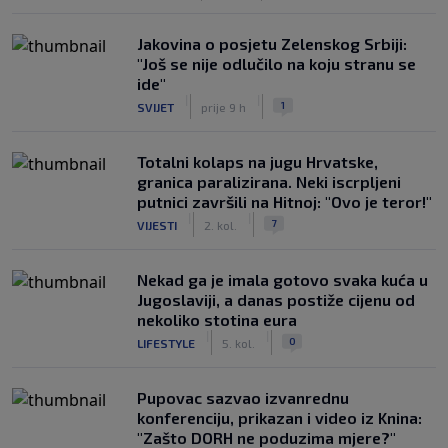
Jakovina o posjetu Zelenskog Srbiji:
"Još se nije odlučilo na koju stranu se
ide"
|
|
1
SVIJET
prije 9 h
Totalni kolaps na jugu Hrvatske,
granica paralizirana. Neki iscrpljeni
putnici završili na Hitnoj: "Ovo je teror!"
|
|
7
VIJESTI
2. kol.
Nekad ga je imala gotovo svaka kuća u
Jugoslaviji, a danas postiže cijenu od
nekoliko stotina eura
|
|
0
LIFESTYLE
5. kol.
Pupovac sazvao izvanrednu
konferenciju, prikazan i video iz Knina:
"Zašto DORH ne poduzima mjere?"