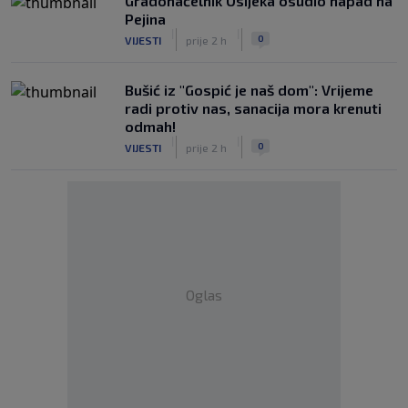
Gradonačelnik Osijeka osudio napad na
Pejina
|
|
0
VIJESTI
prije 2 h
Bušić iz "Gospić je naš dom": Vrijeme
radi protiv nas, sanacija mora krenuti
odmah!
|
|
0
VIJESTI
prije 2 h
Oglas