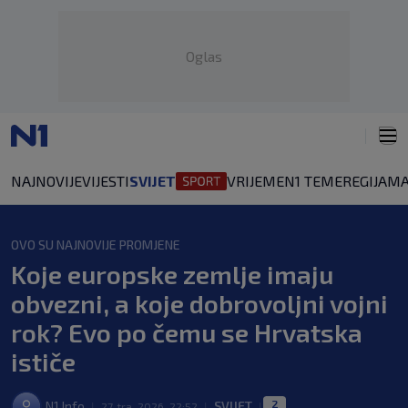
Oglas
NAJNOVIJE
VIJESTI
SVIJET
VRIJEME
N1 TEME
REGIJA
MA
OVO SU NAJNOVIJE PROMJENE
Koje europske zemlje imaju
obvezni, a koje dobrovoljni vojni
rok? Evo po čemu se Hrvatska
ističe
2
N1 Info
SVIJET
|
27. tra. 2026. 22:52
|
|