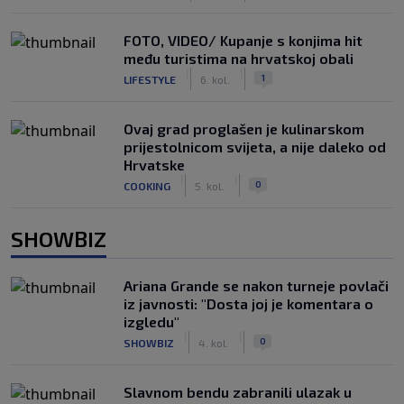
FOTO, VIDEO/ Kupanje s konjima hit
među turistima na hrvatskoj obali
|
|
1
LIFESTYLE
6. kol.
Ovaj grad proglašen je kulinarskom
prijestolnicom svijeta, a nije daleko od
Hrvatske
|
|
0
COOKING
5. kol.
SHOWBIZ
Ariana Grande se nakon turneje povlači
iz javnosti: "Dosta joj je komentara o
izgledu"
|
|
0
SHOWBIZ
4. kol.
Slavnom bendu zabranili ulazak u