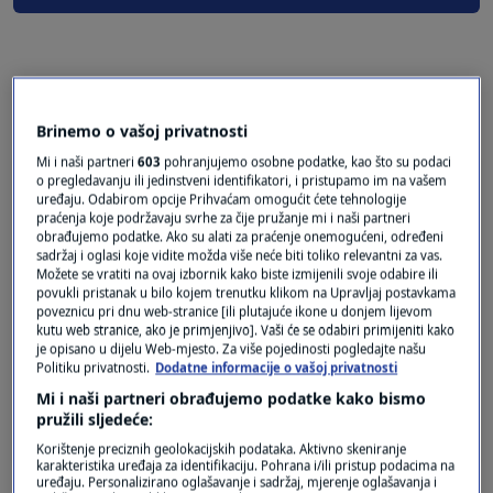
2 KOMENTARA
Najnovije
Brinemo o vašoj privatnosti
Mi i naši partneri
603
pohranjujemo osobne podatke, kao što su podaci
prije 4 mjeseci
Ceca
o pregledavanju ili jedinstveni identifikatori, i pristupamo im na vašem
uređaju. Odabirom opcije Prihvaćam omogućit ćete tehnologije
praćenja koje podržavaju svrhe za čije pružanje mi i naši partneri
obrađujemo podatke. Ako su alati za praćenje onemogućeni, određeni
"U Njemačkoj od početka 2026. godine muškarci
sadržaj i oglasi koje vidite možda više neće biti toliko relevantni za vas.
u dobi od 17 do 45 godina moraju zatražiti
Možete se vratiti na ovaj izbornik kako biste izmijenili svoje odabire ili
povukli pristanak u bilo kojem trenutku klikom na Upravljaj postavkama
odobrenje za boravak u inozemstvu dulji od tri
poveznicu pri dnu web-stranice [ili plutajuće ikone u donjem lijevom
mjeseca, iako se ono u pravilu smatra
kutu web stranice, ako je primjenjivo]. Vaši će se odabiri primijeniti kako
formalnošću." Zar ovo nije bio samo prijedlog?
je opisano u dijelu Web-mjesto. Za više pojedinosti pogledajte našu
Politiku privatnosti.
Dodatne informacije o vašoj privatnosti
Nije proslo, koliko znam (bar za sada).
Mi i naši partneri obrađujemo podatke kako bismo
Odgovor
pružili sljedeće:
Korištenje preciznih geolokacijskih podataka. Aktivno skeniranje
karakteristika uređaja za identifikaciju. Pohrana i/ili pristup podacima na
uređaju. Personalizirano oglašavanje i sadržaj, mjerenje oglašavanja i