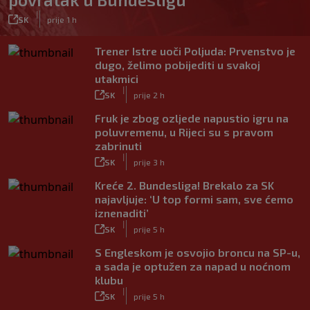
|
SK
prije 1 h
Trener Istre uoči Poljuda: Prvenstvo je
dugo, želimo pobijediti u svakoj
utakmici
|
SK
prije 2 h
Fruk je zbog ozljede napustio igru na
poluvremenu, u Rijeci su s pravom
zabrinuti
|
SK
prije 3 h
Kreće 2. Bundesliga! Brekalo za SK
najavljuje: ‘U top formi sam, sve ćemo
iznenaditi’
|
SK
prije 5 h
S Engleskom je osvojio broncu na SP-u,
a sada je optužen za napad u noćnom
klubu
|
SK
prije 5 h