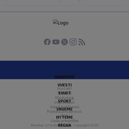
NAJNOVIJE
VIJESTI
Kontakt
O Nama
SVIJET
Marketing
SPORT
Impressum
Uvjeti korištenja
VRIJEME
Politika privatnosti
RSS
N1 TEME
Vaše primjedbe
REGIJA
Member of
United Media
- Copyright 2026