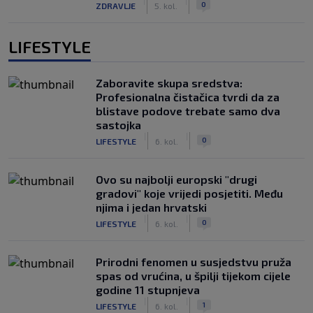
|
|
0
ZDRAVLJE
5. kol.
LIFESTYLE
Zaboravite skupa sredstva:
Profesionalna čistačica tvrdi da za
blistave podove trebate samo dva
sastojka
|
|
0
LIFESTYLE
6. kol.
Ovo su najbolji europski "drugi
gradovi" koje vrijedi posjetiti. Među
njima i jedan hrvatski
|
|
0
LIFESTYLE
6. kol.
Prirodni fenomen u susjedstvu pruža
spas od vrućina, u špilji tijekom cijele
godine 11 stupnjeva
|
|
1
LIFESTYLE
6. kol.