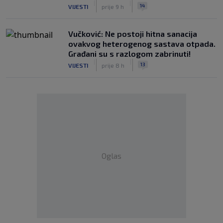
|
|
14
VIJESTI
prije 9 h
Vučković: Ne postoji hitna sanacija
ovakvog heterogenog sastava otpada.
Građani su s razlogom zabrinuti!
|
|
13
VIJESTI
prije 8 h
Oglas