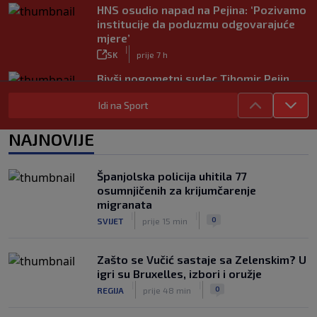
HNS osudio napad na Pejina: ‘Pozivamo
institucije da poduzmu odgovarajuće
mjere’
|
SK
prije 7 h
Bivši nogometni sudac Tihomir Pejin
pretučen u Osijeku, policija istražuje
Idi na Sport
brutalni napad
|
SK
prije 8 h
NAJNOVIJE
Španjolska policija uhitila 77
osumnjičenih za krijumčarenje
migranata
|
|
0
SVIJET
prije 15 min
Zašto se Vučić sastaje sa Zelenskim? U
igri su Bruxelles, izbori i oružje
|
|
0
REGIJA
prije 48 min