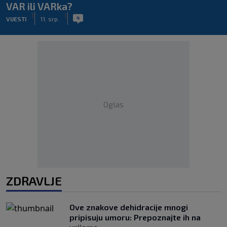
VAR ili VARka?
|
|
4
VIJESTI
11. srp.
Oglas
ZDRAVLJE
Ove znakove dehidracije mnogi
pripisuju umoru: Prepoznajte ih na