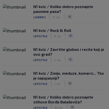
N1 kviz / Koliko dobro poznajete
pasmine pasa?
|
|
0
LJUBIMCI
13. lip.
N1 kviz / Rock & Roll
|
|
0
LIFESTYLE
8. lip.
N1 kviz / Zavrtite globus i recite koji je
ovo grad?
|
|
0
LIFESTYLE
2. lip.
N1 kviz / Zmije, meduze, komarci... Tko
je najopasniji?
|
|
0
LIFESTYLE
1. lip.
N1 kviz / Koliko dobro poznajete
stihove Đorđa Balaševića?
|
|
11
LIFESTYLE
18. svi.