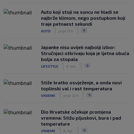
Auto koji stoji na suncu ne hladi se
najbrže klimom, nego postupkom koji
traje petnaest sekundi
|
|
0
AUTO
prije 11 h
Japanke nisu uvijek najbolji izbor:
Stručnjaci otkrivaju koja je ljetna obuća
bolja za stopala
|
|
0
LIFESTYLE
6. kol.
Stiže kratko osvježenje, a onda novi
toplinski val i rast temperatura
|
|
0
VRIJEME
prije 12 h
Dio Hrvatske očekuje promjena
vremena: Stižu pljuskovi, bura i pad
temperature
|
|
0
VRIJEME
6. kol.