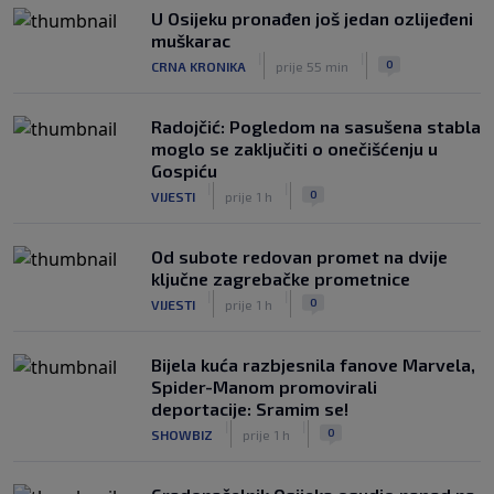
U Osijeku pronađen još jedan ozlijeđeni
muškarac
|
|
0
CRNA KRONIKA
prije 55 min
Radojčić: Pogledom na sasušena stabla
moglo se zaključiti o onečišćenju u
Gospiću
|
|
0
VIJESTI
prije 1 h
Od subote redovan promet na dvije
ključne zagrebačke prometnice
|
|
0
VIJESTI
prije 1 h
Bijela kuća razbjesnila fanove Marvela,
Spider-Manom promovirali
deportacije: Sramim se!
|
|
0
SHOWBIZ
prije 1 h