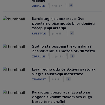
vrijeme
|
|
0
ZDRAVLJE
prije 3 h
Kardiologinja upozorava: Ovo
popularno piće moglo bi pridonijeti
začepljenju arterija
|
|
2
LIFESTYLE
prije 11 h
Stalno ste pospani tijekom dana?
Znanstvenici su možda otkrili zašto
|
|
0
ZDRAVLJE
prije 12 h
Izvanredno otkriće: Aktivni sastojak
Viagre zaustavlja metastaze
|
|
2
ZNANOST
6. kol.
Kardiolog upozorava: Evo što se
događa s krvnim tlakom ako dugo
boravite na vrućini