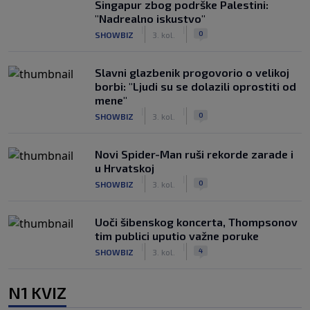
Singapur zbog podrške Palestini:
"Nadrealno iskustvo"
|
|
0
SHOWBIZ
3. kol.
Slavni glazbenik progovorio o velikoj
borbi: "Ljudi su se dolazili oprostiti od
mene"
|
|
0
SHOWBIZ
3. kol.
Novi Spider-Man ruši rekorde zarade i
u Hrvatskoj
|
|
0
SHOWBIZ
3. kol.
Uoči šibenskog koncerta, Thompsonov
tim publici uputio važne poruke
|
|
4
SHOWBIZ
3. kol.
N1 KVIZ