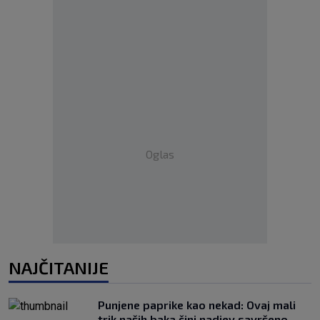
Oglas
NAJČITANIJE
Punjene paprike kao nekad: Ovaj mali
trik naših baka čini nadjev savršeno