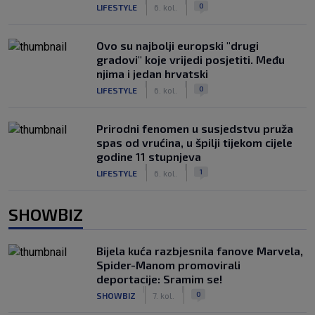
|
|
0
LIFESTYLE
6. kol.
Ovo su najbolji europski "drugi
gradovi" koje vrijedi posjetiti. Među
njima i jedan hrvatski
|
|
0
LIFESTYLE
6. kol.
Prirodni fenomen u susjedstvu pruža
spas od vrućina, u špilji tijekom cijele
godine 11 stupnjeva
|
|
1
LIFESTYLE
6. kol.
SHOWBIZ
Bijela kuća razbjesnila fanove Marvela,
Spider-Manom promovirali
deportacije: Sramim se!
|
|
0
SHOWBIZ
7. kol.