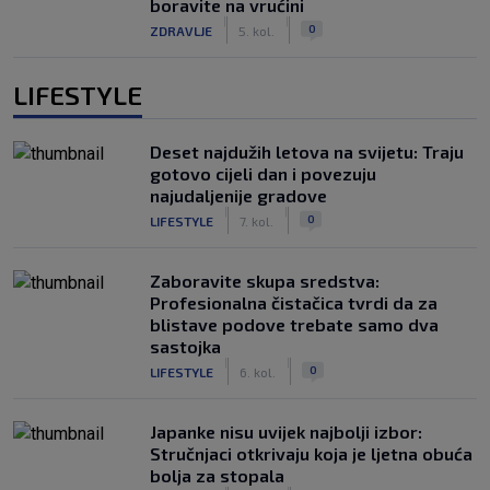
boravite na vrućini
|
|
0
ZDRAVLJE
5. kol.
LIFESTYLE
Deset najdužih letova na svijetu: Traju
gotovo cijeli dan i povezuju
najudaljenije gradove
|
|
0
LIFESTYLE
7. kol.
Zaboravite skupa sredstva:
Profesionalna čistačica tvrdi da za
blistave podove trebate samo dva
sastojka
|
|
0
LIFESTYLE
6. kol.
Japanke nisu uvijek najbolji izbor:
Stručnjaci otkrivaju koja je ljetna obuća
bolja za stopala