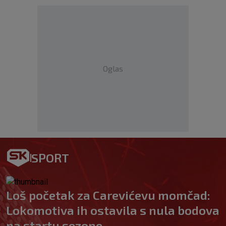
Oglas
SPORT
Loš početak za Carevićevu momčad:
Lokomotiva ih ostavila s nula bodova
na startu sezone