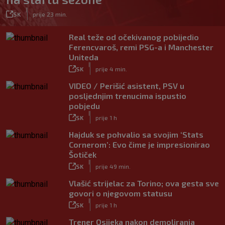
|
SK
prije 23 min.
Real teže od očekivanog pobijedio
Ferencvaroš, remi PSG-a i Manchester
Uniteda
|
SK
prije 4 min.
VIDEO / Perišić asistent, PSV u
posljednjim trenucima ispustio
pobjedu
|
SK
prije 1 h
Hajduk se pohvalio sa svojim ‘Stats
Cornerom’: Evo čime je impresionirao
Šotiček
|
SK
prije 49 min.
Vlašić strijelac za Torino; ova gesta sve
govori o njegovom statusu
|
SK
prije 1 h
Trener Osijeka nakon demoliranja