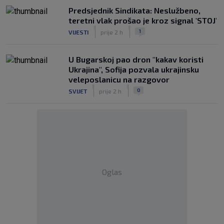
Predsjednik Sindikata: Neslužbeno,
teretni vlak prošao je kroz signal 'STOJ'
|
|
1
VIJESTI
prije 2 h
U Bugarskoj pao dron "kakav koristi
Ukrajina", Sofija pozvala ukrajinsku
veleposlanicu na razgovor
|
|
0
SVIJET
prije 2 h
Oglas