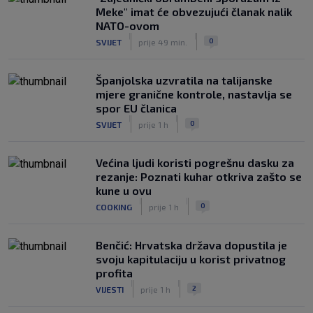
Meke" imat će obvezujući članak nalik
NATO-ovom
|
|
0
SVIJET
prije 49 min.
Španjolska uzvratila na talijanske
mjere granične kontrole, nastavlja se
spor EU članica
|
|
0
SVIJET
prije 1 h
Većina ljudi koristi pogrešnu dasku za
rezanje: Poznati kuhar otkriva zašto se
kune u ovu
|
|
0
COOKING
prije 1 h
Benčić: Hrvatska država dopustila je
svoju kapitulaciju u korist privatnog
profita
|
|
2
VIJESTI
prije 1 h