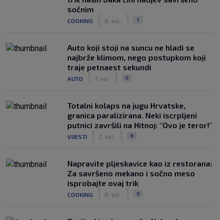
sočnim
|
|
1
COOKING
8. kol.
Auto koji stoji na suncu ne hladi se
najbrže klimom, nego postupkom koji
traje petnaest sekundi
|
|
0
AUTO
7. kol.
Totalni kolaps na jugu Hrvatske,
granica paralizirana. Neki iscrpljeni
putnici završili na Hitnoj: "Ovo je teror!"
|
|
8
VIJESTI
2. kol.
Napravite pljeskavice kao iz restorana:
Za savršeno mekano i sočno meso
isprobajte ovaj trik
|
|
0
COOKING
8. kol.