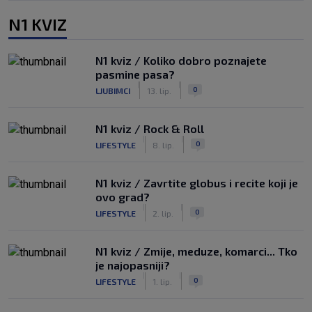
N1 KVIZ
N1 kviz / Koliko dobro poznajete
pasmine pasa?
|
|
0
LJUBIMCI
13. lip.
N1 kviz / Rock & Roll
|
|
0
LIFESTYLE
8. lip.
N1 kviz / Zavrtite globus i recite koji je
ovo grad?
|
|
0
LIFESTYLE
2. lip.
N1 kviz / Zmije, meduze, komarci... Tko
je najopasniji?
|
|
0
LIFESTYLE
1. lip.