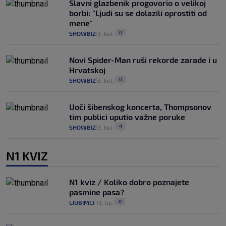
Slavni glazbenik progovorio o velikoj
borbi: "Ljudi su se dolazili oprostiti od
mene"
0
SHOWBIZ
3. kol.
|
|
Novi Spider-Man ruši rekorde zarade i u
Hrvatskoj
0
SHOWBIZ
3. kol.
|
|
Uoči šibenskog koncerta, Thompsonov
tim publici uputio važne poruke
4
SHOWBIZ
3. kol.
|
|
N1 KVIZ
N1 kviz / Koliko dobro poznajete
pasmine pasa?
0
LJUBIMCI
13. lip.
|
|