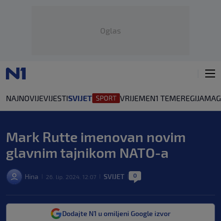
Oglas
NAJNOVIJE
VIJESTI
SVIJET
VRIJEME
N1 TEME
REGIJA
MAG
Mark Rutte imenovan novim
glavnim tajnikom NATO-a
0
Hina
SVIJET
26. lip. 2024. 12:07
|
|
|
Dodajte N1 u omiljeni Google izvor