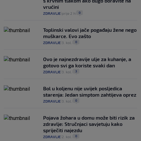
s krvnim tlakom ako dugo boravite na
vrućini
0
ZDRAVLJE
prije 2 h
|
|
Toplinski valovi jače pogađaju žene nego
muškarce. Evo zašto
0
ZDRAVLJE
3. kol.
|
|
Ovo je najnezdravije ulje za kuhanje, a
gotovo svi ga koriste svaki dan
3
ZDRAVLJE
3. kol.
|
|
Bol u koljenu nije uvijek posljedica
starenja: Jedan simptom zahtijeva oprez
0
ZDRAVLJE
3. kol.
|
|
Pojava žohara u domu može biti rizik za
zdravlje: Stručnjaci savjetuju kako
spriječiti najezdu
0
ZDRAVLJE
2. kol.
|
|