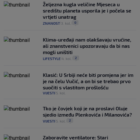
Željezna kugla veličine Mjeseca u
središtu planeta usporila je i počela se
vrtjeti unatrag
0
ZNANOST
3. kol.
|
|
Klima-uređaji nam olakšavaju vrućine,
ali znanstvenici upozoravaju da bi nas
mogli uništiti
2
LIFESTYLE
4. kol.
|
|
Klasić: U Srbiji neće biti promjena jer im
je na čelu Vučić, a on bi se trebao prvo
suočiti s vlastitom prošlošću
VIJESTI
5. kol.
|
Tko je čovjek koji je na proslavi Oluje
sjedio između Plenkovića i Milanovića?
2
VIJESTI
5. kol.
|
|
Zaboravite ventilatore: Stari