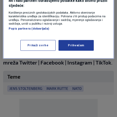
Mi i naši partneri obrađujemo podatke kako bismo pružili
Glavni tajnik NATO-a bira se konsenzusom svih
sljedeće:
članica. Tradicionalno mjesto glavnog tajnika
Korištenje preciznih geolokacijskih podataka. Aktivno skeniranje
karakteristika uređaja za identifikaciju. Pohrana i/ili pristup podacima na
pripada nekome iz europskih članica Saveza,
uređaju. Personalizirano oglašavanje i sadržaj, mjerenje oglašavanja i
sadržaja, uvidi u publiku i razvoj usluga.
dok je zapovjednik vojnog stožera Amerikanac.
Popis partnera (dobavljača)
N1 pratite putem aplikacija
Prikaži svrhe
Prihvaćam
za
Android
|
iPhone/iPad
i
mreža
Twitter
|
Facebook
|
Instagram
|
TikTok
.
Teme
JENS STOLTENBERG
MARK RUTTE
NATO