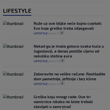
LIFESTYLE
Ruže uz ove biljke neće bujno cvjetati:
Evo koje greške treba izbjegavati
0
LIFESTYLE
prije 1 h
|
|
Nekad ga je imala gotovo svaka kuća u
Jugoslaviji, a danas postiže cijenu od
nekoliko stotina eura
0
LIFESTYLE
prije 3 h
|
|
Zaboravite na velike račune: Rashladite
dom pametnije, jeftinije i bez klime
0
LIFESTYLE
prije 5 h
|
|
Greška koju mnogi rade: Ove tri
namirnice nikako ne biste trebali
stavljati u zamrzivač