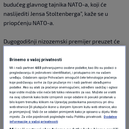
budućeg glavnog tajnika NATO-a, koji će
naslijediti Jensa Stoltenberga”, kaže se u
priopćenju NATO-a.
Dugogodišnji nizozemski premijer preuzet će
dužnost 1. listopada ove godine, kada istječe
mandat Norvežaninu
Jensu Stoltenbergu
.
Brinemo o vašoj privatnosti
Mi i naši partneri
603
pohranjujemo osobne podatke, kao što su podaci o
pregledavanju ili jedinstveni identifikatori, i pristupamo im na vašem
Ovom odlukom Sjevernoatlantskog vijeća,
uređaju. Odabirom opcije Prihvaćam omogućit ćete tehnologije praćenja
koje podržavaju svrhe za čije pružanje mi i naši partneri obrađujemo
pitanje imenovanja novog glavnog tajnika
podatke. Ako su alati za praćenje onemogućeni, određeni sadržaj i oglasi
koje vidite možda više neće biti toliko relevantni za vas. Možete se vratiti
skinuto je s dnevnog reda predstojećeg samita
na ovaj izbornik kako biste izmijenili svoje odabire ili povukli pristanak u
bilo kojem trenutku klikom na Upravljaj postavkama poveznicu pri dnu
NATO-a koji će se održati sredinom sljedećeg
web-stranice [ili plutajuće ikone u donjem lijevom kutu web stranice, ako
je primjenjivo]. Vaši će se odabiri primijeniti kako je opisano u dijelu Web-
mjeseca u Washingtonu.
mjesto. Za više pojedinosti pogledajte našu Politiku privatnosti.
Dodatne
informacije o vašoj privatnosti