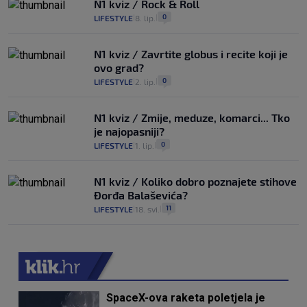
N1 kviz / Rock & Roll
0
LIFESTYLE
8. lip.
|
|
N1 kviz / Zavrtite globus i recite koji je
ovo grad?
0
LIFESTYLE
2. lip.
|
|
N1 kviz / Zmije, meduze, komarci... Tko
je najopasniji?
0
LIFESTYLE
1. lip.
|
|
N1 kviz / Koliko dobro poznajete stihove
Đorđa Balaševića?
11
LIFESTYLE
18. svi.
|
|
SpaceX-ova raketa poletjela je