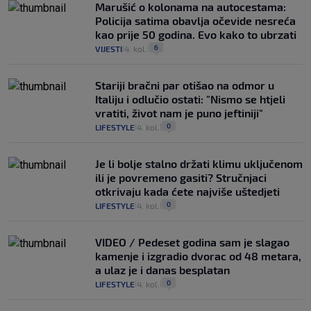
Marušić o kolonama na autocestama:
Policija satima obavlja očevide nesreća
kao prije 50 godina. Evo kako to ubrzati
6
VIJESTI
4. kol.
|
|
Stariji bračni par otišao na odmor u
Italiju i odlučio ostati: "Nismo se htjeli
vratiti, život nam je puno jeftiniji"
0
LIFESTYLE
4. kol.
|
|
Je li bolje stalno držati klimu uključenom
ili je povremeno gasiti? Stručnjaci
otkrivaju kada ćete najviše uštedjeti
0
LIFESTYLE
4. kol.
|
|
VIDEO / Pedeset godina sam je slagao
kamenje i izgradio dvorac od 48 metara,
a ulaz je i danas besplatan
0
LIFESTYLE
4. kol.
|
|