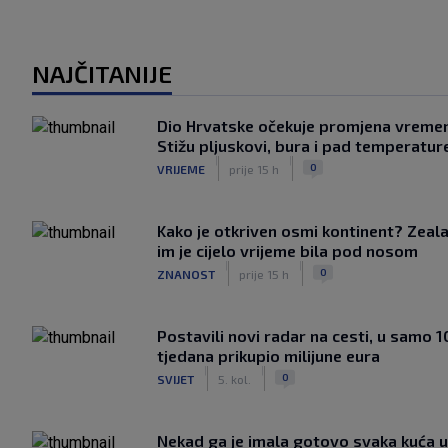
NAJČITANIJE
Dio Hrvatske očekuje promjena vreme
Stižu pljuskovi, bura i pad temperatur
|
|
0
VRIJEME
prije 15 h
Kako je otkriven osmi kontinent? Zeala
im je cijelo vrijeme bila pod nosom
|
|
0
ZNANOST
prije 15 h
Postavili novi radar na cesti, u samo 1
tjedana prikupio milijune eura
|
|
0
SVIJET
5. kol.
Nekad ga je imala gotovo svaka kuća u