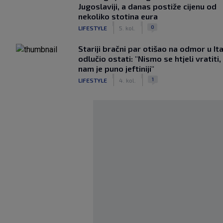
Jugoslaviji, a danas postiže cijenu od
nekoliko stotina eura
|
|
0
LIFESTYLE
5. kol.
Stariji bračni par otišao na odmor u Ital
odlučio ostati: "Nismo se htjeli vratiti,
nam je puno jeftiniji"
|
|
1
LIFESTYLE
4. kol.