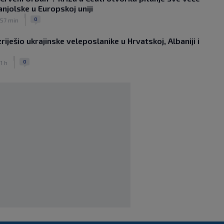
anjolske u Europskoj uniji
stoperu
|
|
0
 57 min
SK
prije 3 h
Sopić upitan navija li danas za Hajduk:
riješio ukrajinske veleposlanike u Hrvatskoj, Albaniji i
‘Nemojte me vrijeđati!’
|
SK
prije 3 h
|
0
Perkovićev Noah na dramatičan način
 1 h
ostao bez pobjede
|
SK
prije 2 h
Dalić u Emirate vodi dvojicu velikana
hrvatskog nogometa, evo što će oni
raditi
|
SK
prije 7 h