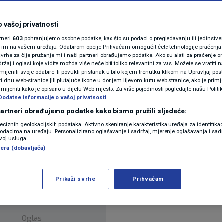
N1(DIS)INFO
KLIMATSKE PROMJENE
 vašoj privatnosti
rtneri
603
pohranjujemo osobne podatke, kao što su podaci o pregledavanju ili jedinstveni 
FOTO
o im na vašem uređaju. Odabirom opcije Prihvaćam omogućit ćete tehnologije praćenja
vrhe za čije pružanje mi i naši partneri obrađujemo podatke. Ako su alati za praćenje
žaj i oglasi koje vidite možda više neće biti toliko relevantni za vas. Možete se vratiti n
VIDEO
zmijenili svoje odabire ili povukli pristanak u bilo kojem trenutku klikom na Upravljaj p
i dnu web-stranice [ili plutajuće ikone u donjem lijevom kutu web stranice, ako je primje
rimijeniti kako je opisano u dijelu Web-mjesto. Za više pojedinosti pogledajte našu Politi
Dodatne informacije o vašoj privatnosti
 partneri obrađujemo podatke kako bismo pružili sljedeće:
 su u srijedu imenovati Nizozemca Marka Rutte za
reciznih geolokacijskih podataka. Aktivno skeniranje karakteristika uređaja za identifika
p podacima na uređaju. Personalizirano oglašavanje i sadržaj, mjerenje oglašavanja i sadr
stopada ove godine.
Pročitaj više
zvoj usluga.
era (dobavljača)
Prikaži svrhe
Prihvaćam
Oglas