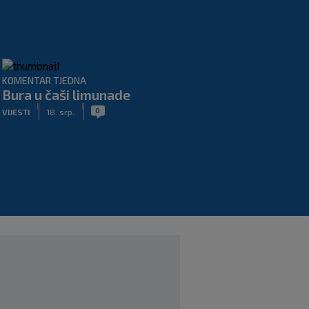
KOMENTAR TJEDNA
Bura u čaši limunade
|
|
0
VIJESTI
18. srp.