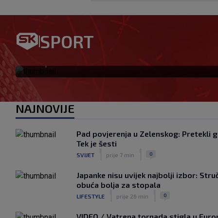
Bosančić: Nadam se da su se 
SPORT
da ću igrati na Poljudu
|
SK
prije 38 min
NAJNOVIJE
Pad povjerenja u Zelenskog: Pretekli ga
Tek je šesti
|
|
0
SVIJET
prije 7 min
Japanke nisu uvijek najbolji izbor: Struč
obuća bolja za stopala
|
|
0
LIFESTYLE
prije 26 min
VIDEO / Vatrena tornada stigla u Europ