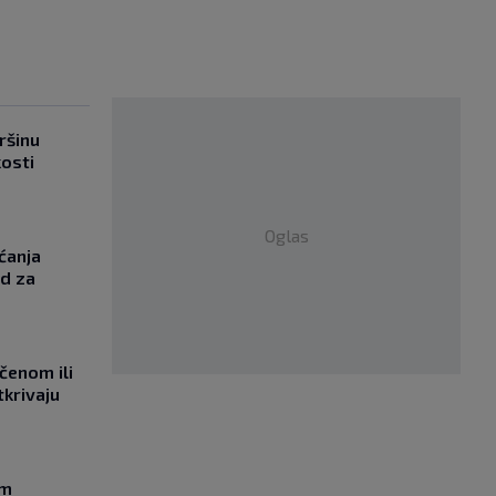
ršinu
kosti
Oglas
ćanja
od za
učenom ili
tkrivaju
om