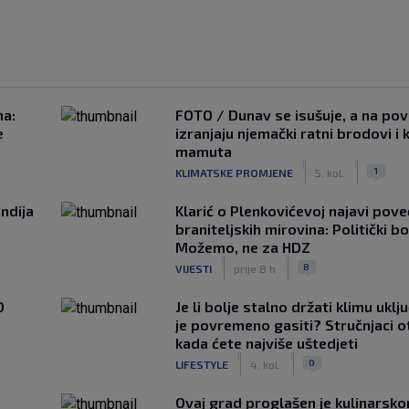
na:
FOTO / Dunav se isušuje, a na pov
e
izranjaju njemački ratni brodovi i 
mamuta
|
|
1
KLIMATSKE PROMJENE
5. kol.
ndija
Klarić o Plenkovićevoj najavi pove
braniteljskih mirovina: Politički b
Možemo, ne za HDZ
|
|
8
VIJESTI
prije 8 h
0
Je li bolje stalno držati klimu uklj
je povremeno gasiti? Stručnjaci o
kada ćete najviše uštedjeti
|
|
0
LIFESTYLE
4. kol.
Ovaj grad proglašen je kulinarsk