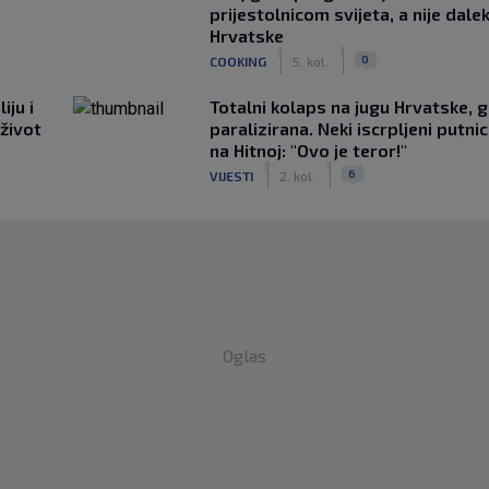
prijestolnicom svijeta, a nije dale
Hrvatske
|
|
0
COOKING
5. kol.
iju i
Totalni kolaps na jugu Hrvatske, g
 život
paralizirana. Neki iscrpljeni putnici
na Hitnoj: "Ovo je teror!"
|
|
6
VIJESTI
2. kol.
Oglas