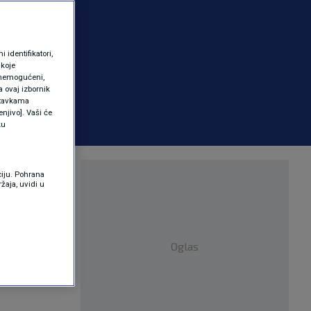
identifikatori,
 koje
 onemogućeni,
a ovaj izbornik
ostavkama
njivo]. Vaši će
ku
 sljedećeg
ciju. Pohrana
žaja, uvidi u
Oglas