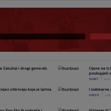
pravila promijenila i
 Zalužnji i drugi generali.
Cijene na tr
poskupjeli s
|
SVIJET
prije
njaci otkrivaju koja je ljetna
I nuklearne
|
VIJESTI
prij
u: Evo što ih pokreće i
Vizionar ili