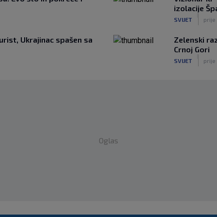
izolacije Šp
|
SVIJET
prije
urist, Ukrajinac spašen sa
Zelenski raz
Crnoj Gori
|
SVIJET
prije
Oglas