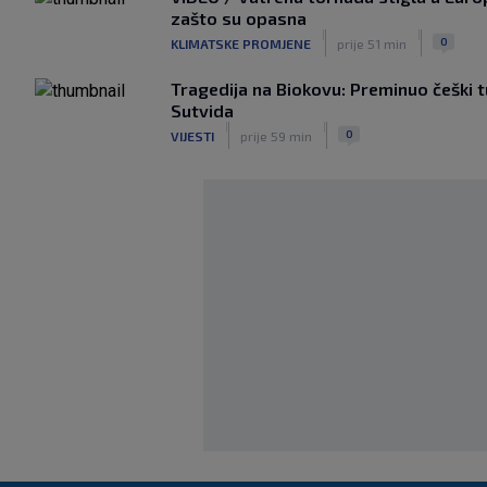
zašto su opasna
|
|
0
KLIMATSKE PROMJENE
prije 51 min
Tragedija na Biokovu: Preminuo češki t
Sutvida
|
|
0
VIJESTI
prije 59 min