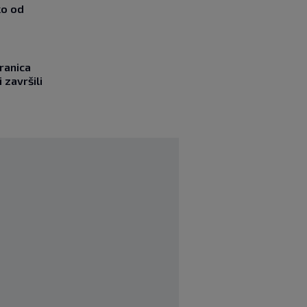
ko od
ranica
 završili