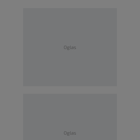
Oglas
Oglas