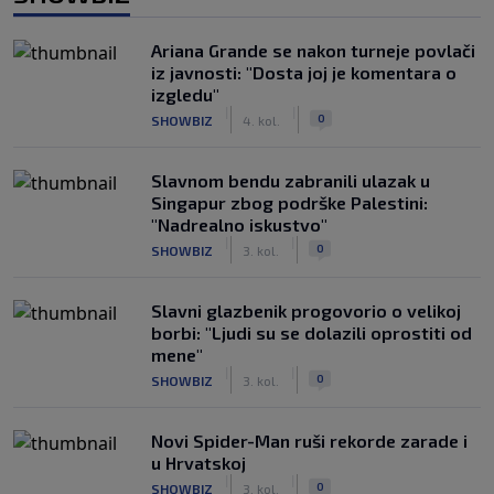
Ariana Grande se nakon turneje povlači
iz javnosti: "Dosta joj je komentara o
izgledu"
|
|
0
SHOWBIZ
4. kol.
Slavnom bendu zabranili ulazak u
Singapur zbog podrške Palestini:
"Nadrealno iskustvo"
|
|
0
SHOWBIZ
3. kol.
Slavni glazbenik progovorio o velikoj
borbi: "Ljudi su se dolazili oprostiti od
mene"
|
|
0
SHOWBIZ
3. kol.
Novi Spider-Man ruši rekorde zarade i
u Hrvatskoj
|
|
0
SHOWBIZ
3. kol.