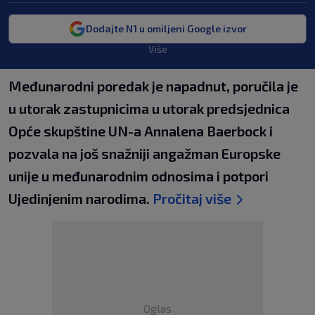
Dodajte N1 u omiljeni Google izvor
Više
Međunarodni poredak je napadnut, poručila je
u utorak zastupnicima u utorak predsjednica
Opće skupštine UN-a Annalena Baerbock i
pozvala na još snažniji angažman Europske
unije u međunarodnim odnosima i potpori
Ujedinjenim narodima.
Pročitaj više
Oglas