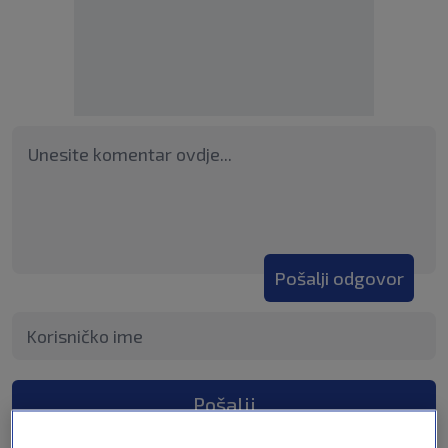
Pošalji odgovor
Pošalji