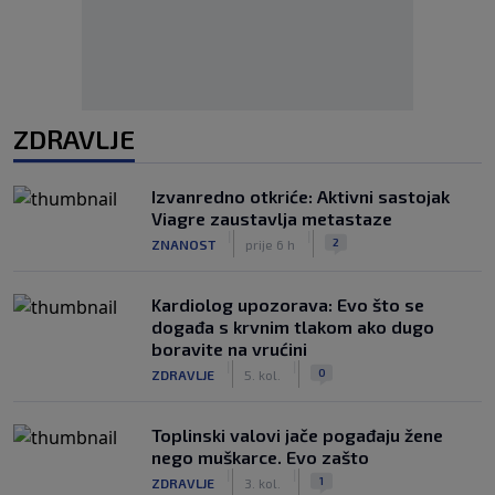
ZDRAVLJE
Izvanredno otkriće: Aktivni sastojak
Viagre zaustavlja metastaze
|
|
2
ZNANOST
prije 6 h
Kardiolog upozorava: Evo što se
događa s krvnim tlakom ako dugo
boravite na vrućini
|
|
0
ZDRAVLJE
5. kol.
Toplinski valovi jače pogađaju žene
nego muškarce. Evo zašto
|
|
1
ZDRAVLJE
3. kol.