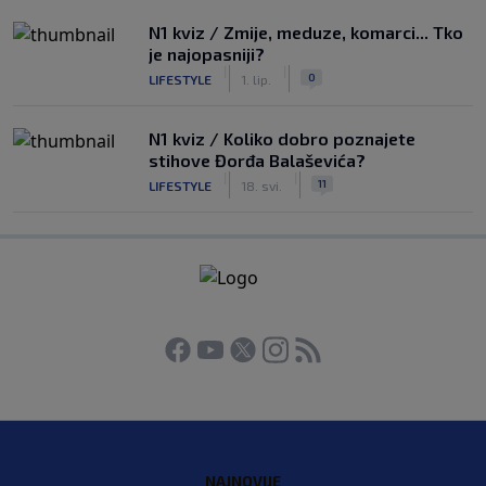
N1 kviz / Zmije, meduze, komarci... Tko
je najopasniji?
|
|
0
LIFESTYLE
1. lip.
N1 kviz / Koliko dobro poznajete
stihove Đorđa Balaševića?
|
|
11
LIFESTYLE
18. svi.
NAJNOVIJE