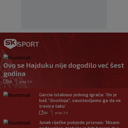
SPORT
Ovo se Hajduku nije dogodilo već šest
godina
|
SK
prije 2 h
Garcia istaknuo jednog igrača: ‘On je
baš “životinja”, zaustavljamo ga da ne
trenira tako’
|
SK
prije 2 h
Junak riječke pobjede priznao: ‘Nisam
zadovoljan, trebalo je biti barem dva