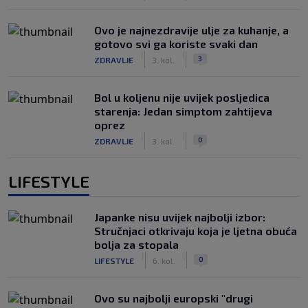
Ovo je najnezdravije ulje za kuhanje, a
gotovo svi ga koriste svaki dan
|
|
3
ZDRAVLJE
3. kol.
Bol u koljenu nije uvijek posljedica
starenja: Jedan simptom zahtijeva
oprez
|
|
0
ZDRAVLJE
3. kol.
LIFESTYLE
Japanke nisu uvijek najbolji izbor:
Stručnjaci otkrivaju koja je ljetna obuća
bolja za stopala
|
|
0
LIFESTYLE
6. kol.
Ovo su najbolji europski "drugi