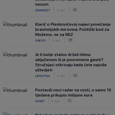
nosom
|
|
0
ZNANOST
6. kol.
Klarić o Plenkovićevoj najavi povećanja
braniteljskih mirovina: Politički bod za
Možemo, ne za HDZ
|
|
17
VIJESTI
6. kol.
Je li bolje stalno držati klimu
uključenom ili je povremeno gasiti?
Stručnjaci otkrivaju kada ćete najviše
uštedjeti
|
|
0
LIFESTYLE
4. kol.
Postavili novi radar na cesti, u samo 10
tjedana prikupio milijune eura
|
|
1
SVIJET
5. kol.
Nekad ga je imala gotovo svaka kuća u