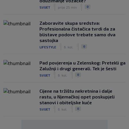
oduzimanje vozačke?
|
|
0
SVIJET
prije 25 min
Zaboravite skupa sredstva:
Profesionalna čistačica tvrdi da za
blistave podove trebate samo dva
sastojka
|
|
0
LIFESTYLE
6. kol.
Pad povjerenja u Zelenskog: Pretekli ga
Zalužnji i drugi generali. Tek je šesti
|
|
0
SVIJET
6. kol.
Cijene na tržištu nekretnina i dalje
rastu, u Njemačkoj opet poskupjeli
stanovi i obiteljske kuće
|
|
0
SVIJET
6. kol.