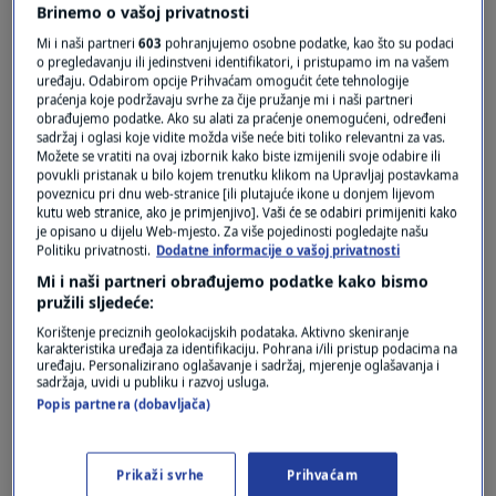
Brinemo o vašoj privatnosti
Mi i naši partneri
603
pohranjujemo osobne podatke, kao što su podaci
o pregledavanju ili jedinstveni identifikatori, i pristupamo im na vašem
uređaju. Odabirom opcije Prihvaćam omogućit ćete tehnologije
praćenja koje podržavaju svrhe za čije pružanje mi i naši partneri
obrađujemo podatke. Ako su alati za praćenje onemogućeni, određeni
sadržaj i oglasi koje vidite možda više neće biti toliko relevantni za vas.
Možete se vratiti na ovaj izbornik kako biste izmijenili svoje odabire ili
povukli pristanak u bilo kojem trenutku klikom na Upravljaj postavkama
Oglas
poveznicu pri dnu web-stranice [ili plutajuće ikone u donjem lijevom
kutu web stranice, ako je primjenjivo]. Vaši će se odabiri primijeniti kako
je opisano u dijelu Web-mjesto. Za više pojedinosti pogledajte našu
Politiku privatnosti.
Dodatne informacije o vašoj privatnosti
Mi i naši partneri obrađujemo podatke kako bismo
pružili sljedeće:
Korištenje preciznih geolokacijskih podataka. Aktivno skeniranje
karakteristika uređaja za identifikaciju. Pohrana i/ili pristup podacima na
uređaju. Personalizirano oglašavanje i sadržaj, mjerenje oglašavanja i
sadržaja, uvidi u publiku i razvoj usluga.
Popis partnera (dobavljača)
Oglas
Prikaži svrhe
Prihvaćam