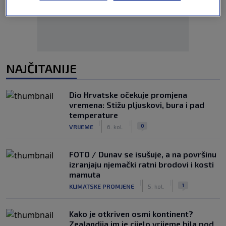
NAJČITANIJE
Dio Hrvatske očekuje promjena
vremena: Stižu pljuskovi, bura i pad
temperature
|
|
0
VRIJEME
6. kol.
FOTO / Dunav se isušuje, a na površinu
izranjaju njemački ratni brodovi i kosti
mamuta
|
|
1
KLIMATSKE PROMJENE
5. kol.
Kako je otkriven osmi kontinent?
Zealandija im je cijelo vrijeme bila pod