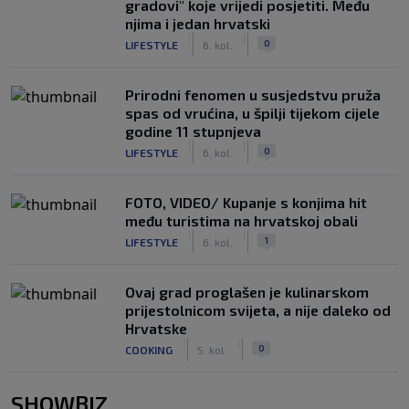
gradovi" koje vrijedi posjetiti. Među
njima i jedan hrvatski
|
|
0
LIFESTYLE
6. kol.
Prirodni fenomen u susjedstvu pruža
spas od vrućina, u špilji tijekom cijele
godine 11 stupnjeva
|
|
0
LIFESTYLE
6. kol.
FOTO, VIDEO/ Kupanje s konjima hit
među turistima na hrvatskoj obali
|
|
1
LIFESTYLE
6. kol.
Ovaj grad proglašen je kulinarskom
prijestolnicom svijeta, a nije daleko od
Hrvatske
|
|
0
COOKING
5. kol.
SHOWBIZ