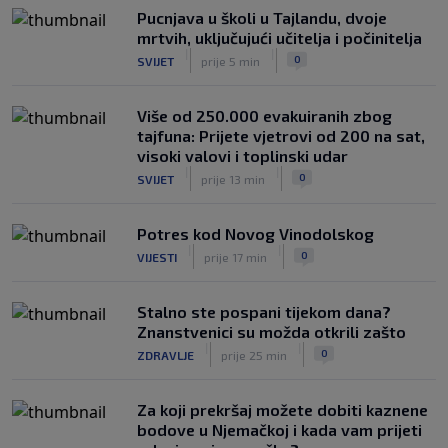
Pucnjava u školi u Tajlandu, dvoje
Rijeka u Finsku nosi minimalnu
mrtvih, uključujući učitelja i počinitelja
prednost, bivši vratar Dinama spriječio
|
|
0
SVIJET
prije 5 min
veću razliku
|
SK
prije 2 h
Više od 250.000 evakuiranih zbog
tajfuna: Prijete vjetrovi od 200 na sat,
visoki valovi i toplinski udar
|
|
0
SVIJET
prije 13 min
Potres kod Novog Vinodolskog
|
|
0
VIJESTI
prije 17 min
Stalno ste pospani tijekom dana?
Znanstvenici su možda otkrili zašto
|
|
0
ZDRAVLJE
prije 25 min
Za koji prekršaj možete dobiti kaznene
bodove u Njemačkoj i kada vam prijeti