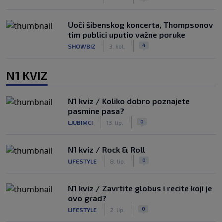
Uoči šibenskog koncerta, Thompsonov
tim publici uputio važne poruke
|
|
4
SHOWBIZ
3. kol.
N1 KVIZ
N1 kviz / Koliko dobro poznajete
pasmine pasa?
|
|
0
LJUBIMCI
13. lip.
N1 kviz / Rock & Roll
|
|
0
LIFESTYLE
8. lip.
N1 kviz / Zavrtite globus i recite koji je
ovo grad?
|
|
0
LIFESTYLE
2. lip.