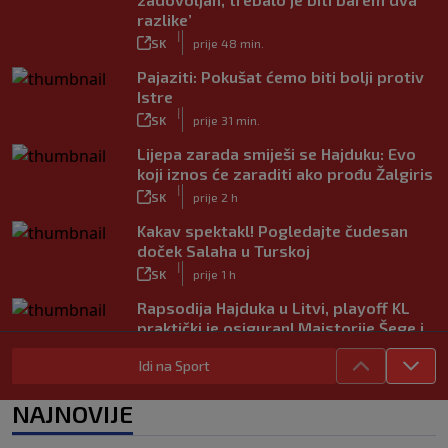
razlike’
|
SK
prije 48 min.
Pajaziti: Pokušat ćemo biti bolji protiv
Istre
|
SK
prije 31 min.
Lijepa zarada smiješi se Hajduku: Evo
koji iznos će zaraditi ako prođu Žalgiris
|
SK
prije 2 h
Kakav spektakl! Pogledajte čudesan
doček Salaha u Turskoj
|
SK
prije 1 h
Rapsodija Hajduka u Litvi, playoff KL
praktički je osiguran! Majstorije Šege i
Pajazitija
|
Idi na Sport
SK
prije 6 h
Neočekivani problemi za Dinamo:
NAJNOVIJE
Mišićeva zamjena zapela u Beogradu
|
SK
prije 1 h