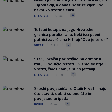
Jugoslaviji, a danas postiže cijenu od
nekoliko stotina eura
|
|
0
LIFESTYLE
5. kol.
Totalni kolaps na jugu Hrvatske,
granica paralizirana. Neki iscrpljeni
putnici završili na Hitnoj: "Ovo je teror!"
|
|
8
VIJESTI
2. kol.
Stariji bračni par otišao na odmor u
Italiju i odlučio ostati: "Nismo se htjeli
vratiti, život nam je puno jeftiniji"
|
|
2
LIFESTYLE
4. kol.
Srpski povjesničar o Oluji: Hrvati imaju
što slaviti, dobili su ono što im
povijesno pripada
|
|
4
REGIJA
6. kol.