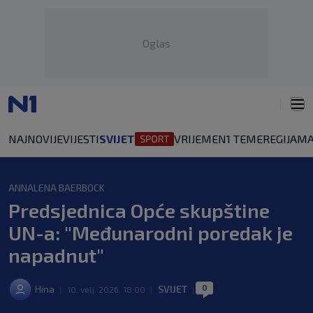
Oglas
NAJNOVIJE
VIJESTI
SVIJET
VRIJEME
N1 TEME
REGIJA
MA
ANNALENA BAERBOCK
Predsjednica Opće skupštine
UN-a: "Međunarodni poredak je
napadnut"
0
Hina
SVIJET
|
10. velj. 2026. 18:00
|
|