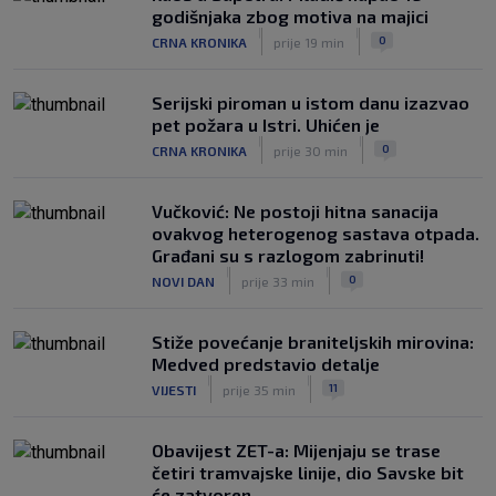
godišnjaka zbog motiva na majici
|
|
0
CRNA KRONIKA
prije 19 min
Serijski piroman u istom danu izazvao
pet požara u Istri. Uhićen je
|
|
0
CRNA KRONIKA
prije 30 min
Vučković: Ne postoji hitna sanacija
ovakvog heterogenog sastava otpada.
Građani su s razlogom zabrinuti!
|
|
0
NOVI DAN
prije 33 min
Stiže povećanje braniteljskih mirovina:
Medved predstavio detalje
|
|
11
VIJESTI
prije 35 min
Obavijest ZET-a: Mijenjaju se trase
četiri tramvajske linije, dio Savske bit
će zatvoren