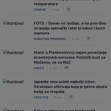
temperature
|
|
0
VRIJEME
6. kol.
FOTO / Dunav se isušuje, a na površinu
izranjaju njemački ratni brodovi i kosti
mamuta
|
|
2
KLIMATSKE PROMJENE
5. kol.
Klarić o Plenkovićevoj najavi povećanja
braniteljskih mirovina: Politički bod za
Možemo, ne za HDZ
|
|
18
VIJESTI
6. kol.
Japanke nisu uvijek najbolji izbor:
Stručnjaci otkrivaju koja je ljetna obuća
bolja za stopala
|
|
0
LIFESTYLE
6. kol.
Kako je otkriven osmi kontinent?