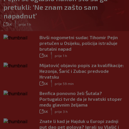
pretukli: ‘Ne znam zašto sam
napadnut’
|
SK
prije 1 h
Bivši nogometni sudac Tihomir Pejin
pretučen u Osijeku, policija istražuje
brutalni napad
|
SK
prije 1 h
Mijatović objavio popis za kvalifikacije:
Hezonja, Šarić i Zubac predvode
Hrvatsku
|
SK
prije 59 min
Benfica ponovno želi Šutala?
Portugalci tvrde da je hrvatski stoper
među glavnim željama
|
SK
prije 3 h
Znate li kad je Hajduk u Europi zadnji
put dao pet golova? Igrali su Vlašić i