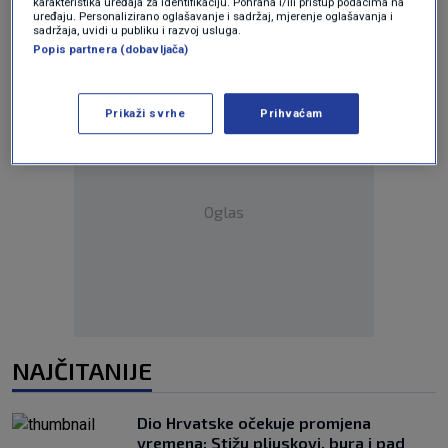
karakteristika uređaja za identifikaciju. Pohrana i/ili pristup podacima na
uređaju. Personalizirano oglašavanje i sadržaj, mjerenje oglašavanja i
sadržaja, uvidi u publiku i razvoj usluga.
Popis partnera (dobavljača)
Prikaži svrhe
Prihvaćam
Oglas
NAJČITANIJE
Dio Hrvatske očekuje promjena
vremena: Stižu pljuskovi, bura i pad