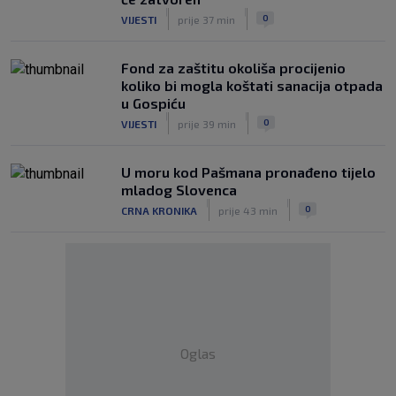
|
|
0
VIJESTI
prije 37 min
Fond za zaštitu okoliša procijenio
koliko bi mogla koštati sanacija otpada
u Gospiću
|
|
0
VIJESTI
prije 39 min
U moru kod Pašmana pronađeno tijelo
mladog Slovenca
|
|
0
CRNA KRONIKA
prije 43 min
Oglas