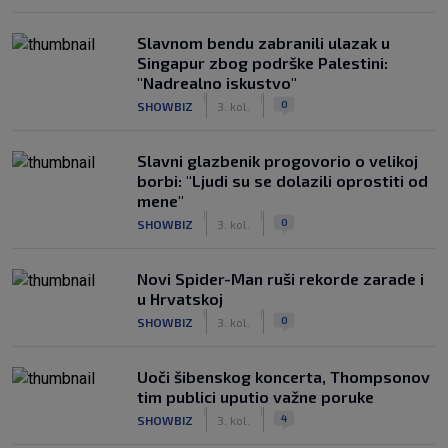
Slavnom bendu zabranili ulazak u
Singapur zbog podrške Palestini:
"Nadrealno iskustvo"
|
|
0
SHOWBIZ
3. kol.
Slavni glazbenik progovorio o velikoj
borbi: "Ljudi su se dolazili oprostiti od
mene"
|
|
0
SHOWBIZ
3. kol.
Novi Spider-Man ruši rekorde zarade i
u Hrvatskoj
|
|
0
SHOWBIZ
3. kol.
Uoči šibenskog koncerta, Thompsonov
tim publici uputio važne poruke
|
|
4
SHOWBIZ
3. kol.