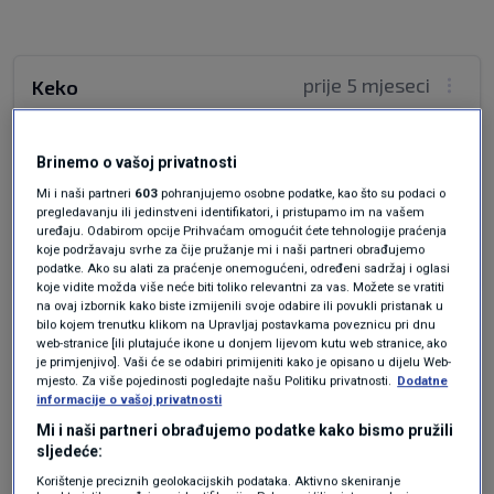
prije 5 mjeseci
Keko
Kad će Andrej i Grlić otići u Teheran odati počast
Brinemo o vašoj privatnosti
žrtvama agresije i dati podršku napadnutoj
Mi i naši partneri
603
pohranjujemo osobne podatke, kao što su podaci o
zemlji.
pregledavanju ili jedinstveni identifikatori, i pristupamo im na vašem
uređaju. Odabirom opcije Prihvaćam omogućit ćete tehnologije praćenja
Odgovor
koje podržavaju svrhe za čije pružanje mi i naši partneri obrađujemo
podatke. Ako su alati za praćenje onemogućeni, određeni sadržaj i oglasi
koje vidite možda više neće biti toliko relevantni za vas. Možete se vratiti
na ovaj izbornik kako biste izmijenili svoje odabire ili povukli pristanak u
bilo kojem trenutku klikom na Upravljaj postavkama poveznicu pri dnu
web-stranice [ili plutajuće ikone u donjem lijevom kutu web stranice, ako
je primjenjivo]. Vaši će se odabiri primijeniti kako je opisano u dijelu Web-
mjesto. Za više pojedinosti pogledajte našu Politiku privatnosti.
Dodatne
informacije o vašoj privatnosti
Mi i naši partneri obrađujemo podatke kako bismo pružili
Oglas
sljedeće:
Korištenje preciznih geolokacijskih podataka. Aktivno skeniranje