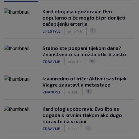
Kardiologinja upozorava: Ovo
popularno piće moglo bi pridonijeti
začepljenju arterija
|
|
1
LIFESTYLE
prije 4 h
Stalno ste pospani tijekom dana?
Znanstvenici su možda otkrili zašto
|
|
0
ZDRAVLJE
prije 6 h
Izvanredno otkriće: Aktivni sastojak
Viagre zaustavlja metastaze
|
|
2
ZNANOST
6. kol.
Kardiolog upozorava: Evo što se
događa s krvnim tlakom ako dugo
boravite na vrućini
|
|
0
ZDRAVLJE
5. kol.