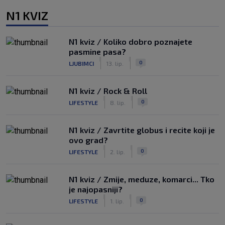
N1 KVIZ
N1 kviz / Koliko dobro poznajete
pasmine pasa?
|
|
0
LJUBIMCI
13. lip.
N1 kviz / Rock & Roll
|
|
0
LIFESTYLE
8. lip.
N1 kviz / Zavrtite globus i recite koji je
ovo grad?
|
|
0
LIFESTYLE
2. lip.
N1 kviz / Zmije, meduze, komarci... Tko
je najopasniji?
|
|
0
LIFESTYLE
1. lip.