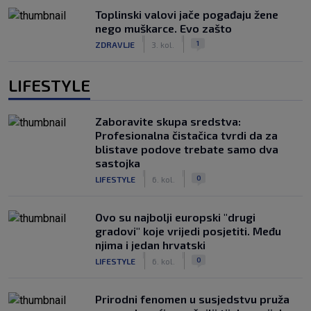
Toplinski valovi jače pogađaju žene
nego muškarce. Evo zašto
|
|
1
ZDRAVLJE
3. kol.
LIFESTYLE
Zaboravite skupa sredstva:
Profesionalna čistačica tvrdi da za
blistave podove trebate samo dva
sastojka
|
|
0
LIFESTYLE
6. kol.
Ovo su najbolji europski "drugi
gradovi" koje vrijedi posjetiti. Među
njima i jedan hrvatski
|
|
0
LIFESTYLE
6. kol.
Prirodni fenomen u susjedstvu pruža