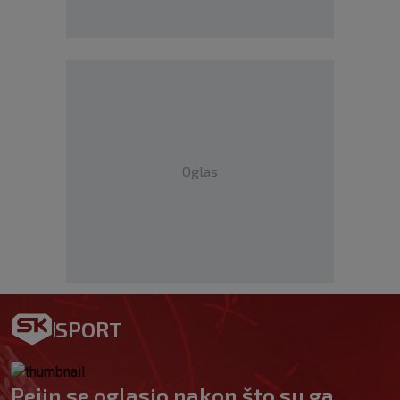
Oglas
SPORT
Pejin se oglasio nakon što su ga