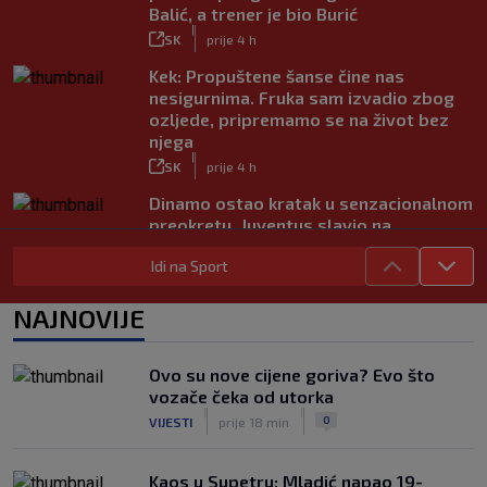
Balić, a trener je bio Burić
|
SK
prije 4 h
Kek: Propuštene šanse čine nas
nesigurnima. Fruka sam izvadio zbog
ozljede, pripremamo se na život bez
njega
|
SK
prije 4 h
Dinamo ostao kratak u senzacionalnom
preokretu, Juventus slavio na
otvaranju Ramljakova turnira
Idi na Sport
|
SK
prije 3 h
Trener Žalgirisa ne odustaje: ‘Vidi se
NAJNOVIJE
razlika u kvaliteti, ali pokušat ćemo
iznenaditi na Poljudu’
|
Ovo su nove cijene goriva? Evo što
SK
prije 3 h
vozače čeka od utorka
Ovo se Hajduku nije dogodilo već šest
|
|
0
VIJESTI
prije 18 min
godina
|
SK
6. kol.
Kaos u Supetru: Mladić napao 19-