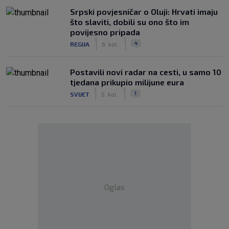
Srpski povjesničar o Oluji: Hrvati imaju
što slaviti, dobili su ono što im
povijesno pripada
|
|
4
REGIJA
6. kol.
Postavili novi radar na cesti, u samo 10
tjedana prikupio milijune eura
|
|
1
SVIJET
5. kol.
Oglas