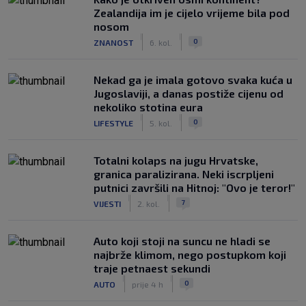
Zealandija im je cijelo vrijeme bila pod
nosom
|
|
0
ZNANOST
6. kol.
Nekad ga je imala gotovo svaka kuća u
Jugoslaviji, a danas postiže cijenu od
nekoliko stotina eura
|
|
0
LIFESTYLE
5. kol.
Totalni kolaps na jugu Hrvatske,
granica paralizirana. Neki iscrpljeni
putnici završili na Hitnoj: "Ovo je teror!"
|
|
7
VIJESTI
2. kol.
Auto koji stoji na suncu ne hladi se
najbrže klimom, nego postupkom koji
traje petnaest sekundi
|
|
0
AUTO
prije 4 h