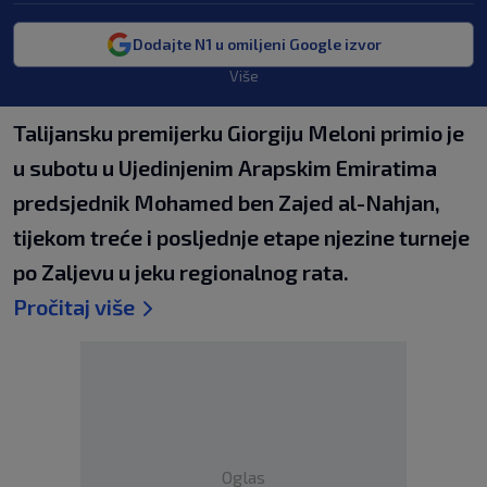
Dodajte N1 u omiljeni Google izvor
Više
Talijansku premijerku Giorgiju Meloni primio je
u subotu u Ujedinjenim Arapskim Emiratima
predsjednik Mohamed ben Zajed al-Nahjan,
tijekom treće i posljednje etape njezine turneje
po Zaljevu u jeku regionalnog rata.
Pročitaj više
Oglas