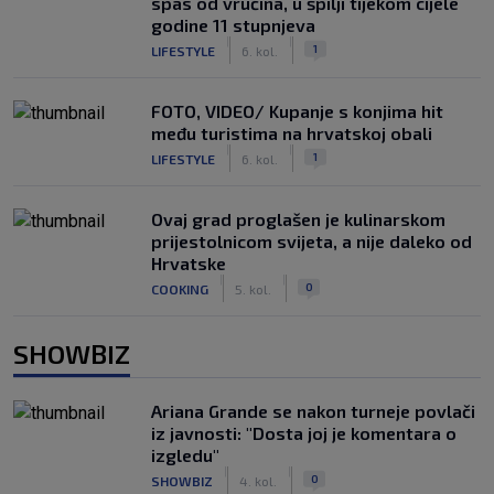
spas od vrućina, u špilji tijekom cijele
godine 11 stupnjeva
|
|
1
LIFESTYLE
6. kol.
FOTO, VIDEO/ Kupanje s konjima hit
među turistima na hrvatskoj obali
|
|
1
LIFESTYLE
6. kol.
Ovaj grad proglašen je kulinarskom
prijestolnicom svijeta, a nije daleko od
Hrvatske
|
|
0
COOKING
5. kol.
SHOWBIZ
Ariana Grande se nakon turneje povlači
iz javnosti: "Dosta joj je komentara o
izgledu"
|
|
0
SHOWBIZ
4. kol.