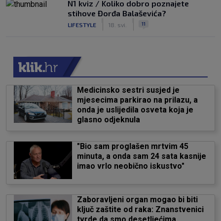
N1 kviz / Koliko dobro poznajete
stihove Đorđa Balaševića?
|
|
11
LIFESTYLE
18. svi.
Medicinsko sestri susjed je
mjesecima parkirao na prilazu, a
onda je uslijedila osveta koja je
glasno odjeknula
"Bio sam proglašen mrtvim 45
minuta, a onda sam 24 sata kasnije
imao vrlo neobično iskustvo"
Zaboravljeni organ mogao bi biti
ključ zaštite od raka: Znanstvenici
tvrde da smo desetljećima