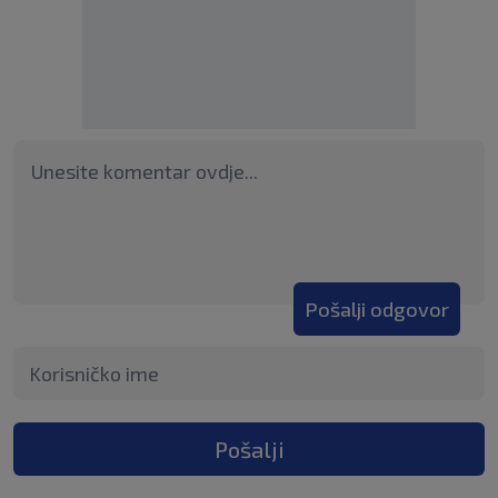
Pošalji odgovor
Pošalji