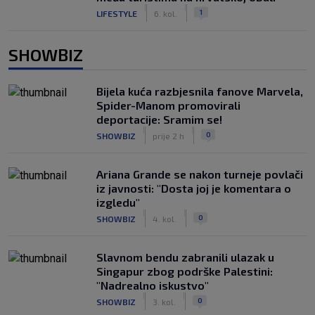
|
|
1
LIFESTYLE
6. kol.
SHOWBIZ
Bijela kuća razbjesnila fanove Marvela,
Spider-Manom promovirali
deportacije: Sramim se!
|
|
0
SHOWBIZ
prije 2 h
Ariana Grande se nakon turneje povlači
iz javnosti: "Dosta joj je komentara o
izgledu"
|
|
0
SHOWBIZ
4. kol.
Slavnom bendu zabranili ulazak u
Singapur zbog podrške Palestini:
"Nadrealno iskustvo"
|
|
0
SHOWBIZ
3. kol.