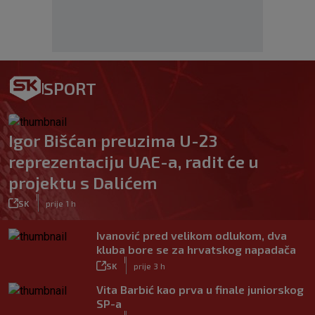
SPORT
Igor Bišćan preuzima U-23
reprezentaciju UAE-a, radit će u
projektu s Dalićem
|
SK
prije 1 h
Ivanović pred velikom odlukom, dva
kluba bore se za hrvatskog napadača
|
SK
prije 3 h
Vita Barbić kao prva u finale juniorskog
SP-a
|