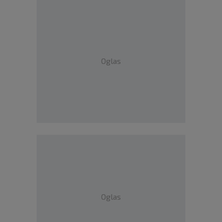
Oglas
Oglas