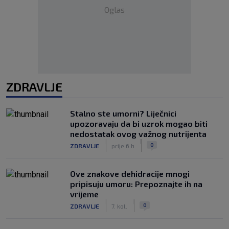
Oglas
ZDRAVLJE
Stalno ste umorni? Liječnici
upozoravaju da bi uzrok mogao biti
nedostatak ovog važnog nutrijenta
|
|
0
ZDRAVLJE
prije 6 h
Ove znakove dehidracije mnogi
pripisuju umoru: Prepoznajte ih na
vrijeme
|
|
0
ZDRAVLJE
7. kol.