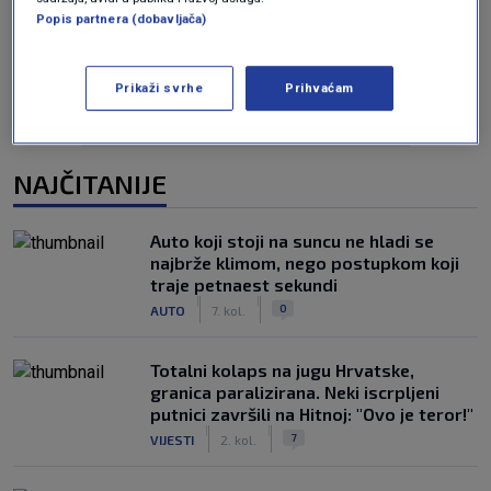
Oglas
Popis partnera (dobavljača)
Prikaži svrhe
Prihvaćam
NAJČITANIJE
Auto koji stoji na suncu ne hladi se
najbrže klimom, nego postupkom koji
traje petnaest sekundi
|
|
0
AUTO
7. kol.
Totalni kolaps na jugu Hrvatske,
granica paralizirana. Neki iscrpljeni
putnici završili na Hitnoj: "Ovo je teror!"
|
|
7
VIJESTI
2. kol.