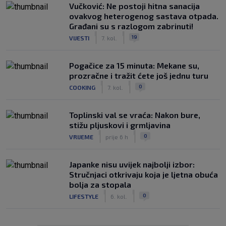
Vučković: Ne postoji hitna sanacija
ovakvog heterogenog sastava otpada.
Građani su s razlogom zabrinuti!
|
|
19
VIJESTI
7. kol.
Pogačice za 15 minuta: Mekane su,
prozračne i tražit ćete još jednu turu
|
|
0
COOKING
7. kol.
Toplinski val se vraća: Nakon bure,
stižu pljuskovi i grmljavina
|
|
0
VRIJEME
prije 6 h
Japanke nisu uvijek najbolji izbor:
Stručnjaci otkrivaju koja je ljetna obuća
bolja za stopala
|
|
0
LIFESTYLE
6. kol.