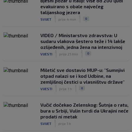
Bjesni požar u Italiji: Više od 200 ljudi
SK
prije 5 h
evakuirano s obale najvećeg
VIDEO / Tenisač se požalio na
talijanskog jezera
gledatelja koji mu je smetao, reakcija
|
|
0
SVIJET
prije 4 min
suca je hit
|
SK
prije 5 h
VIDEO / Ministarstvo zdravstva: U
sudaru vlakova šestero teže i 14 lakše
ozlijeđenih, jedna žena na intenzivnoj
|
|
0
VIJESTI
prije 21 min
Miletić sve dostavio MUP-u: "Sumnjivi
otpad nalazi se i kod Udbine, na
zemljišnoj čestici u vlasništvu države"
|
|
0
VIJESTI
prije 1 h
Vučić dočekao Zelenskog: Šutnja o ratu,
bura u Srbiji, Vulin tvrdi da Ukrajini neće
prodati ni metak
|
SVIJET
prije 1 h