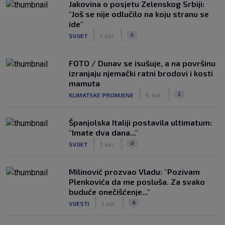
Jakovina o posjetu Zelenskog Srbiji:
"Još se nije odlučilo na koju stranu se
ide"
|
|
5
SVIJET
7. kol.
FOTO / Dunav se isušuje, a na površinu
izranjaju njemački ratni brodovi i kosti
mamuta
|
|
2
KLIMATSKE PROMJENE
5. kol.
Španjolska Italiji postavila ultimatum:
"Imate dva dana..."
|
|
0
SVIJET
7. kol.
Milinović prozvao Vladu: "Pozivam
Plenkovića da me posluša. Za svako
buduće onečišćenje..."
|
|
9
VIJESTI
7. kol.