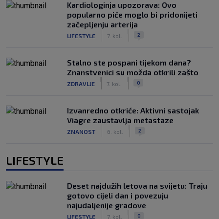
Kardiologinja upozorava: Ovo
popularno piće moglo bi pridonijeti
začepljenju arterija
|
|
2
LIFESTYLE
7. kol.
Stalno ste pospani tijekom dana?
Znanstvenici su možda otkrili zašto
|
|
0
ZDRAVLJE
7. kol.
Izvanredno otkriće: Aktivni sastojak
Viagre zaustavlja metastaze
|
|
2
ZNANOST
6. kol.
LIFESTYLE
Deset najdužih letova na svijetu: Traju
gotovo cijeli dan i povezuju
najudaljenije gradove
|
|
0
LIFESTYLE
7. kol.