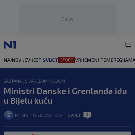
Oglas
NAJNOVIJE
VIJESTI
SVIJET
VRIJEME
N1 TEME
REGIJA
MA
SASTANAK S VANCEOM I RUBIOM
Ministri Danske i Grenlanda idu
u Bijelu kuću
0
N1 Info
SVIJET
13. sij. 2026. 12:44
|
|
|