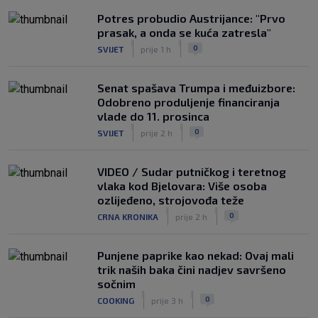
Potres probudio Austrijance: "Prvo
prasak, a onda se kuća zatresla"
|
|
0
SVIJET
prije 1 h
Senat spašava Trumpa i međuizbore:
Odobreno produljenje financiranja
vlade do 11. prosinca
|
|
0
SVIJET
prije 2 h
VIDEO / Sudar putničkog i teretnog
vlaka kod Bjelovara: Više osoba
ozlijeđeno, strojovođa teže
|
|
0
CRNA KRONIKA
prije 2 h
Punjene paprike kao nekad: Ovaj mali
trik naših baka čini nadjev savršeno
sočnim
|
|
0
COOKING
prije 3 h