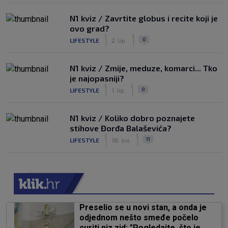
N1 kviz / Zavrtite globus i recite koji je
ovo grad?
|
|
0
LIFESTYLE
2. lip.
N1 kviz / Zmije, meduze, komarci... Tko
je najopasniji?
|
|
0
LIFESTYLE
1. lip.
N1 kviz / Koliko dobro poznajete
stihove Đorđa Balaševića?
|
|
11
LIFESTYLE
18. svi.
Preselio se u novi stan, a onda je
odjednom nešto smeđe počelo
curiti niz zid: "Pogledajte, što je