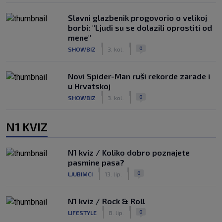
Slavni glazbenik progovorio o velikoj
borbi: "Ljudi su se dolazili oprostiti od
mene"
|
|
0
SHOWBIZ
3. kol.
Novi Spider-Man ruši rekorde zarade i
u Hrvatskoj
|
|
0
SHOWBIZ
3. kol.
N1 KVIZ
N1 kviz / Koliko dobro poznajete
pasmine pasa?
|
|
0
LJUBIMCI
13. lip.
N1 kviz / Rock & Roll
|
|
0
LIFESTYLE
8. lip.