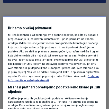
Brinemo o vašoj privatnosti
Mi i naši partneri
603
pohranjujemo osobne podatke, kao što su podaci o
pregledavanju ili jedinstveni identifikatori, i pristupamo im na vašem
uređaju. Odabirom opcije Prihvaćam omogućit ćete tehnologije praćenja
koje podržavaju svrhe za čije pružanje mi i naši partneri obrađujemo
Oglas
podatke. Ako su alati za praćenje onemogućeni, određeni sadržaj i oglasi
koje vidite možda više neće biti toliko relevantni za vas. Možete se vratiti
na ovaj izbornik kako biste izmijenili svoje odabire ili povukli pristanak u
bilo kojem trenutku klikom na Upravljaj postavkama poveznicu pri dnu
web-stranice [ili plutajuće ikone u donjem lijevom kutu web stranice, ako
je primjenjivo]. Vaši će se odabiri primijeniti kako je opisano u dijelu Web-
mjesto. Za više pojedinosti pogledajte našu Politiku privatnosti.
Dodatne
informacije o vašoj privatnosti
Mi i naši partneri obrađujemo podatke kako bismo pružili
sljedeće:
Korištenje preciznih geolokacijskih podataka. Aktivno skeniranje
karakteristika uređaja za identifikaciju. Pohrana i/ili pristup podacima na
uređaju. Personalizirano oglašavanje i sadržaj, mjerenje oglašavanja i
sadržaja, uvidi u publiku i razvoj usluga.