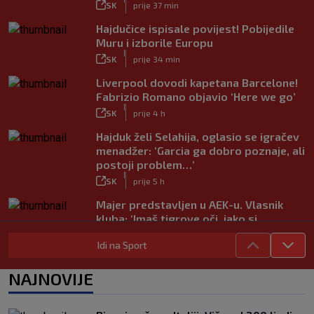
SK
prije 37 min
Hajdučice ispisale povijest! Pobijedile
Muru i izborile Europu
|
SK
prije 34 min
Liverpool dovodi kapetana Barcelone!
Fabrizio Romano objavio ‘Here we go’
|
SK
prije 4 h
Hajduk želi Selahija, oglasio se igračev
menadžer: ‘Garcia ga dobro poznaje, ali
postoji problem…’
|
SK
prije 5 h
Majer predstavljen u AEK-u. Vlasnik
kluba: ‘Imaš tigrove oči, jako si
inteligentan’
Idi na Sport
|
SK
prije 4 h
Bio je hit druge lige, a sada s Istrom
NAJNOVIJE
prijeti Hajduku: ‘Imao sam 16 ponuda,
ali htio sam SHNL’
|