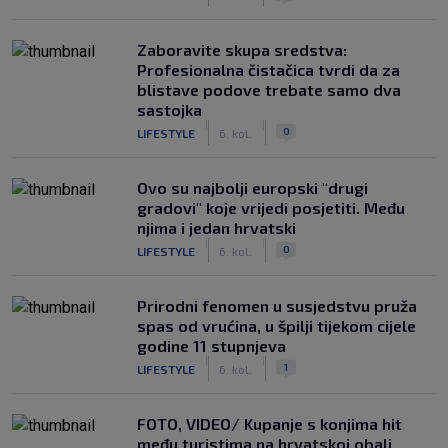
Zaboravite skupa sredstva:
Profesionalna čistačica tvrdi da za
blistave podove trebate samo dva
sastojka
|
|
0
LIFESTYLE
6. kol.
Ovo su najbolji europski "drugi
gradovi" koje vrijedi posjetiti. Među
njima i jedan hrvatski
|
|
0
LIFESTYLE
6. kol.
Prirodni fenomen u susjedstvu pruža
spas od vrućina, u špilji tijekom cijele
godine 11 stupnjeva
|
|
1
LIFESTYLE
6. kol.
FOTO, VIDEO/ Kupanje s konjima hit
među turistima na hrvatskoj obali