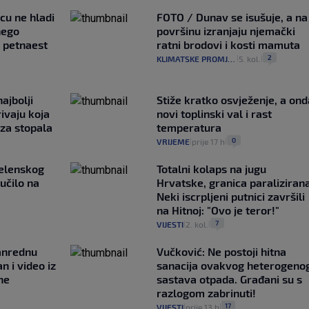
ncu ne hladi
FOTO / Dunav se isušuje, a na
nego
površinu izranjaju njemački
e petnaest
ratni brodovi i kosti mamuta
2
KLIMATSKE PROMJENE
5. kol.
|
|
ajbolji
Stiže kratko osvježenje, a ond
rivaju koja
novi toplinski val i rast
 za stopala
temperatura
0
VRIJEME
prije 17 h
|
|
Zelenskog
Totalni kolaps na jugu
lučilo na
Hrvatske, granica paralizirana
Neki iscrpljeni putnici završili
na Hitnoj: "Ovo je teror!"
7
VIJESTI
2. kol.
|
|
anrednu
Vučković: Ne postoji hitna
n i video iz
sanacija ovakvog heterogeno
ne
sastava otpada. Građani su s
razlogom zabrinuti!
17
VIJESTI
prije 13 h
|
|