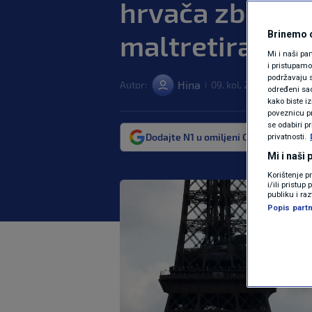
hrvača zbog s
maltretiranja
Brinemo o
Mi i naši pa
i pristupam
podržavaju s
Hina
Autor:
09. kol. 2024. 14:23
S
|
|
određeni sadr
kako biste i
poveznicu pr
se odabiri p
Dodajte N1 u omiljeni Google izvor
privatnosti.
Mi i naši
Korištenje p
i/ili pristu
publiku i ra
Popis partn