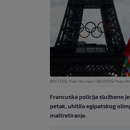
REUTERS/Yves Herman
|
REUTERS/Yves H
Francuska policija službeno je 
petak, uhitila egipatskog ol
maltretiranje.