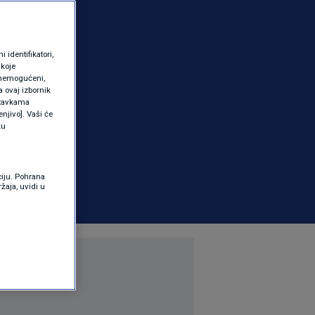
identifikatori,
 koje
 onemogućeni,
a ovaj izbornik
ostavkama
njivo]. Vaši će
ku
ciju. Pohrana
žaja, uvidi u