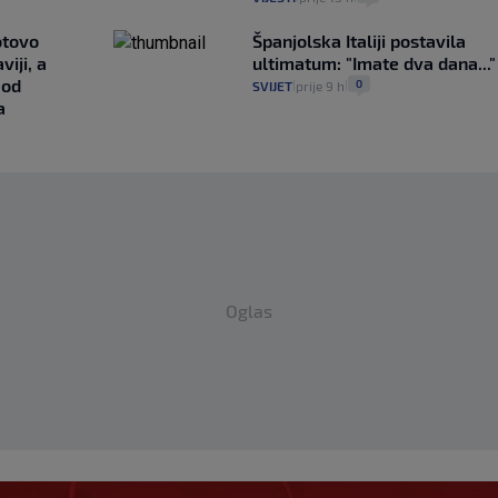
otovo
Španjolska Italiji postavila
iji, a
ultimatum: "Imate dva dana..."
 od
0
SVIJET
prije 9 h
|
|
a
Oglas
 s Milanom i sada je