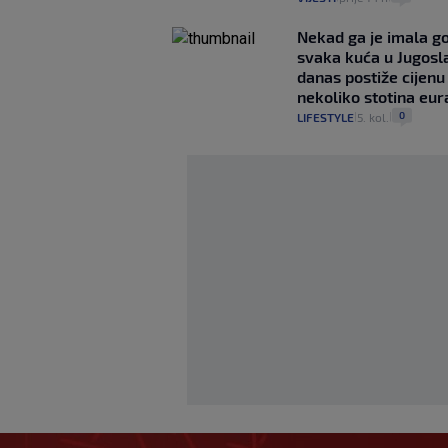
Nekad ga je imala g
svaka kuća u Jugoslav
danas postiže cijenu
nekoliko stotina eur
0
LIFESTYLE
5. kol.
|
|
Bennacer raskinuo