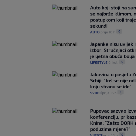
Auto koji stoji na su
se najbrže klimom, 
postupkom koji traj
sekundi
0
AUTO
prije 16 h
|
|
Japanke nisu uvijek n
izbor: Stručnjaci otk
je ljetna obuća bolja
0
LIFESTYLE
6. kol.
|
|
Jakovina o posjetu 
Srbiji: "Još se nije od
koju stranu se ide"
3
SVIJET
prije 15 h
|
|
Pupovac sazvao izv
konferenciju, prikaza
Knina: "Zašto DORH 
poduzima mjere?"
19
VIJESTI
prije 14 h
|
|