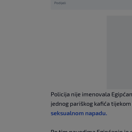
Podijeli
Policija nije imenovala Egipćan
jednog pariškog kafića tijekom 
seksualnom napadu.
Po tim navodima Egipćanin je di