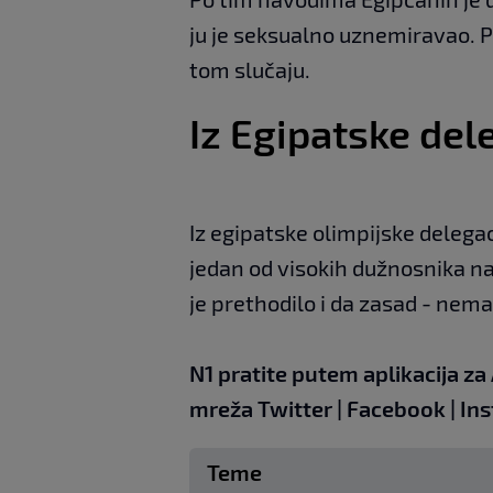
ju je seksualno uznemiravao. Pol
tom slučaju.
Iz Egipatske del
Iz egipatske olimpijske delega
jedan od visokih dužnosnika na
je prethodilo i da zasad - nem
N1 pratite putem aplikacija za
mreža
Twitter
|
Facebook
|
In
Teme