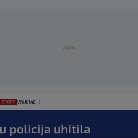
Oglas
VRIJEME
N1 TEME
u policija uhitila
REGIJA