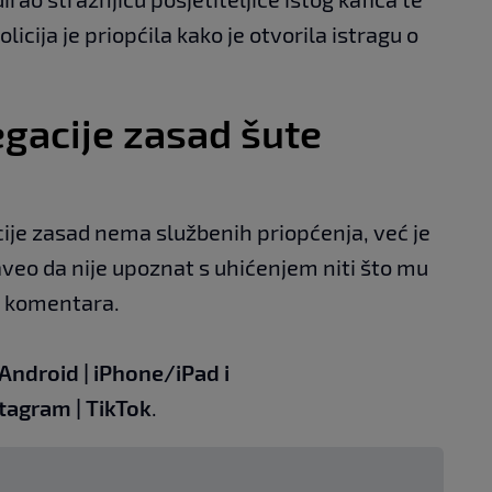
icija je priopćila kako je otvorila istragu o
egacije zasad šute
cije zasad nema službenih priopćenja, već je
veo da nije upoznat s uhićenjem niti što mu
a komentara.
Android
|
iPhone/iPad
i
stagram
|
TikTok
.