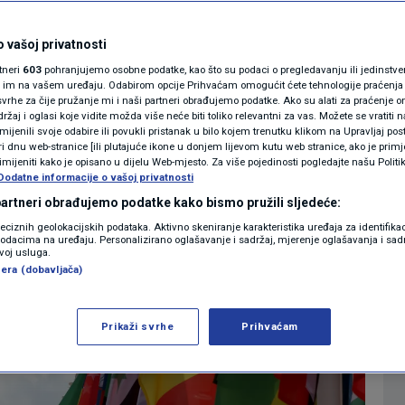
eksualnog
MAGAZIN
N1 KOMENTAR
 vašoj privatnosti
rtneri
603
pohranjujemo osobne podatke, kao što su podaci o pregledavanju ili jedinstveni 
KOLUMNE
o im na vašem uređaju. Odabirom opcije Prihvaćam omogućit ćete tehnologije praćenja
vrhe za čije pružanje mi i naši partneri obrađujemo podatke. Ako su alati za praćenje
0
VIJET
komentara
|
žaj i oglasi koje vidite možda više neće biti toliko relevantni za vas. Možete se vratiti n
N1(DIS)INFO
zmijenili svoje odabire ili povukli pristanak u bilo kojem trenutku klikom na Upravljaj p
i dnu web-stranice [ili plutajuće ikone u donjem lijevom kutu web stranice, ako je primje
KLIMATSKE PROMJENE
rimijeniti kako je opisano u dijelu Web-mjesto. Za više pojedinosti pogledajte našu Politi
Više
Dodatne informacije o vašoj privatnosti
FOTO
 partneri obrađujemo podatke kako bismo pružili sljedeće:
reciznih geolokacijskih podataka. Aktivno skeniranje karakteristika uređaja za identifika
p podacima na uređaju. Personalizirano oglašavanje i sadržaj, mjerenje oglašavanja i sadr
VIDEO
zvoj usluga.
era (dobavljača)
Prikaži svrhe
Prihvaćam