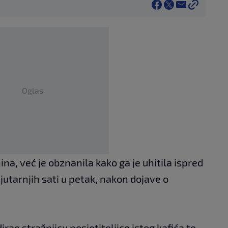
Oglas
ina, već je obznanila kako ga je uhitila ispred
jutarnjih sati u petak, nakon dojave o
rao stražnjicu posjetiteljice istog kafića te