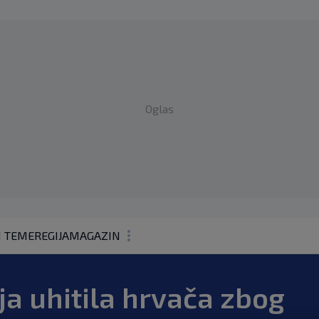
Oglas
1 TEME
REGIJA
MAGAZIN
N1 KOMENTAR
ija uhitila hrvača zbog
KOLUMNE