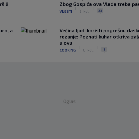
šili
Zbog Gospića ova Vlada treba pas
|
|
23
VIJESTI
9. kol.
uro, a
Većina ljudi koristi pogrešnu dask
rezanje: Poznati kuhar otkriva za
u ovu
|
|
1
COOKING
8. kol.
Oglas