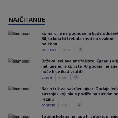
NAJČITANIJE
Komarci je ne podnose, a ljude oduševl
Biljka koja bi trebala rasti na svakom
balkonu
|
|
2
LIFESTYLE
9. kol.
Država iseljava antifašiste: Zgradu vr
milijune eura koriste 70 godina, ne zna
hoće li se ikad vratiti
|
|
12
VIJESTI
9. kol.
Bakin trik za savršen ajvar: Dodaje jed
sastojak koji okus podiže na sasvim n
razinu
|
|
0
COOKING
8. kol.
Totalni kolaps na jugu Hrvatske, grani