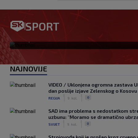
Garcia: Nisam razočaran, n
SPORT
su fizički i mentalno spremn
|
SK
prije 3 min.
NAJNOVIJE
VIDEO / Uklonjena ogromna zastava Ukr
dan poslije izjave Zelenskog o Kosovu
|
|
0
REGIJA
9. kol.
SAD ima problema s nedostatkom strel
uzbunu: "Moramo se dramatično ubrzati
|
|
0
SVIJET
9. kol.
Strojovođa koji je prošao kroz crveno 