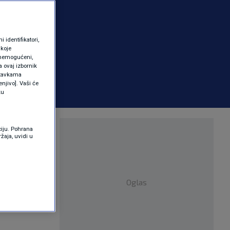
identifikatori,
 koje
 onemogućeni,
a ovaj izbornik
ostavkama
njivo]. Vaši će
ku
ciju. Pohrana
žaja, uvidi u
Oglas