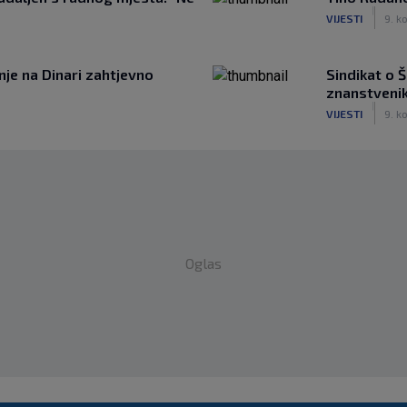
|
VIJESTI
9. ko
nje na Dinari zahtjevno
Sindikat o 
znanstvenik,
|
VIJESTI
9. ko
Oglas