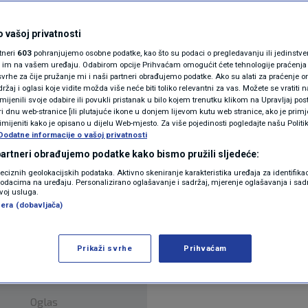
anja
N1(DIS)INFO
KLIMATSKE PROMJENE
 vašoj privatnosti
rtneri
603
pohranjujemo osobne podatke, kao što su podaci o pregledavanju ili jedinstveni 
FOTO
o im na vašem uređaju. Odabirom opcije Prihvaćam omogućit ćete tehnologije praćenja
vrhe za čije pružanje mi i naši partneri obrađujemo podatke. Ako su alati za praćenje
žaj i oglasi koje vidite možda više neće biti toliko relevantni za vas. Možete se vratiti n
VIDEO
zmijenili svoje odabire ili povukli pristanak u bilo kojem trenutku klikom na Upravljaj p
i dnu web-stranice [ili plutajuće ikone u donjem lijevom kutu web stranice, ako je primje
rimijeniti kako je opisano u dijelu Web-mjesto. Za više pojedinosti pogledajte našu Politi
Dodatne informacije o vašoj privatnosti
 partneri obrađujemo podatke kako bismo pružili sljedeće:
 u Parizu, tijekom jutra u petak, uhitila egipatskog
reciznih geolokacijskih podataka. Aktivno skeniranje karakteristika uređaja za identifika
p podacima na uređaju. Personalizirano oglašavanje i sadržaj, mjerenje oglašavanja i sadr
 maltretiranje.
Pročitaj više
zvoj usluga.
era (dobavljača)
Prikaži svrhe
Prihvaćam
Oglas