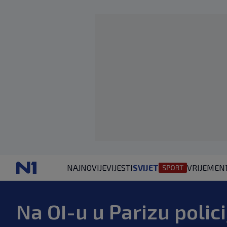
NAJNOVIJE
VIJESTI
SVIJET
VRIJEME
N
Na OI-u u Parizu polic