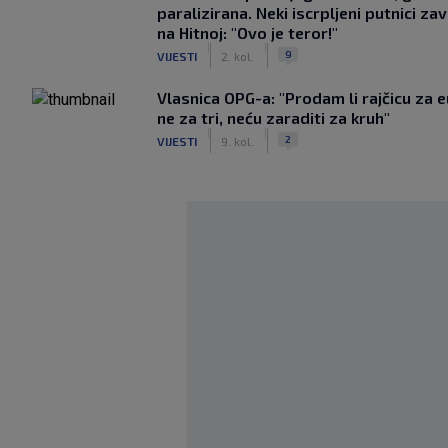
paralizirana. Neki iscrpljeni putnici zavr
na Hitnoj: "Ovo je teror!"
|
|
9
VIJESTI
2. kol.
Vlasnica OPG-a: "Prodam li rajčicu za e
ne za tri, neću zaraditi za kruh"
|
|
2
VIJESTI
9. kol.