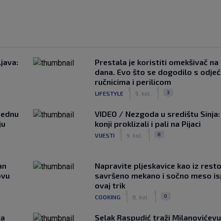
java:
Prestala je koristiti omekšivač na
dana. Evo što se dogodilo s odje
ručnicima i perilicom
|
|
3
LIFESTYLE
9. kol.
ijednu
VIDEO / Nezgoda u središtu Sinja:
ju
konji proklizali i pali na Pijaci
|
|
8
VIJESTI
9. kol.
an
Napravite pljeskavice kao iz rest
ovu
savršeno mekano i sočno meso is
ovaj trik
|
|
0
COOKING
8. kol.
ca
Selak Raspudić traži Milanovićevu 