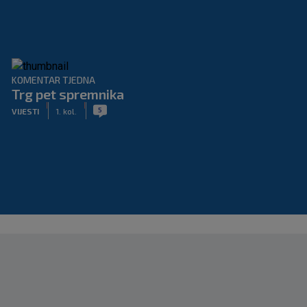
KOMENTAR TJEDNA
Trg pet spremnika
|
|
5
VIJESTI
1. kol.