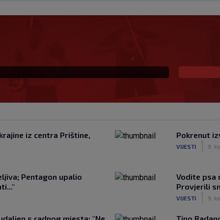
emamo puno igrača koji
i za ovaj ritam
ajine iz centra Prištine,
Pokrenut iz
|
VIJESTI
9. ko
jiva; Pentagon upalio
Vodite psa 
..."
Provjerili 
|
VIJESTI
9. ko
udaljen s radnog mjesta: "Ne
Tino Radano