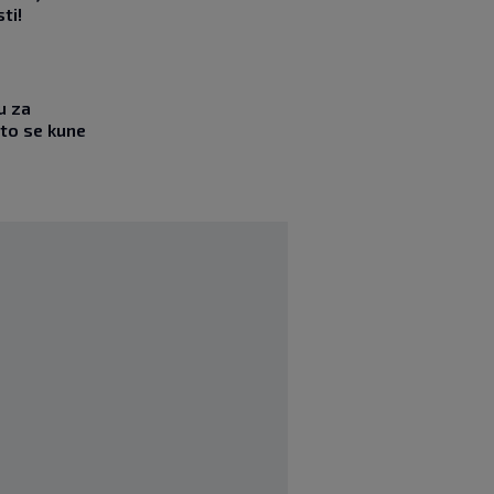
ti!
u za
što se kune