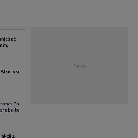
 mjesec
ćom,
Oglas
 Alkarski
orana: Za
probajte
akciju: