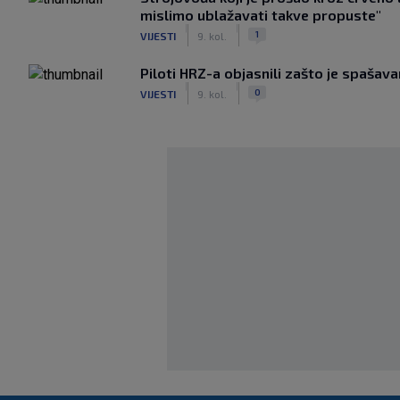
mislimo ublažavati takve propuste"
|
|
1
VIJESTI
9. kol.
Piloti HRZ-a objasnili zašto je spašava
|
|
0
VIJESTI
9. kol.