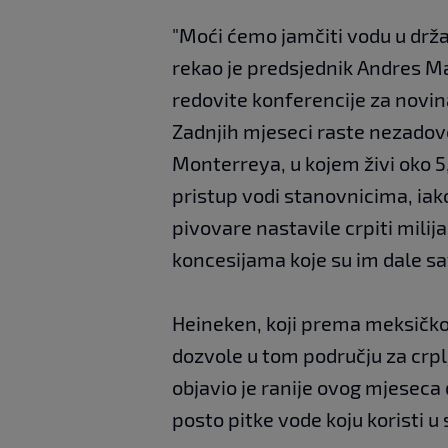
"Moći ćemo jamčiti vodu u drža
rekao je predsjednik Andres Ma
redovite konferencije za novin
Zadnjih mjeseci raste nezadov
Monterreya, u kojem živi oko 5,3
pristup vodi stanovnicima, iako
pivovare nastavile crpiti milij
koncesijama koje su im dale sa
Heineken, koji prema meksičk
dozvole u tom području za crpl
objavio je ranije ovog mjeseca
posto pitke vode koju koristi u