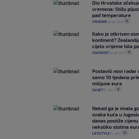
Dio Hrvatske očeku
vremena: Stižu pljusk
pad temperature
0
VRIJEME
prije 15 h
|
|
Kako je otkriven os
kontinent? Zealandij
cijelo vrijeme bila 
0
ZNANOST
prije 15 h
|
|
Postavili novi radar 
samo 10 tjedana pri
milijune eura
0
SVIJET
5. kol.
|
|
Nekad ga je imala g
svaka kuća u Jugoslav
danas postiže cijenu
nekoliko stotina eur
0
LIFESTYLE
5. kol.
|
|