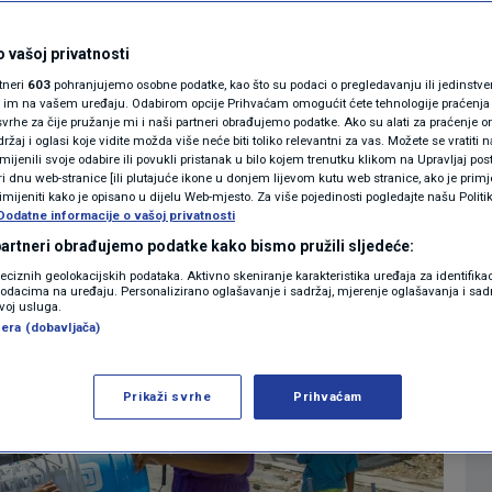
tanjem nacionalne
MAGAZIN
N1 KOMENTAR
 vašoj privatnosti
rtneri
603
pohranjujemo osobne podatke, kao što su podaci o pregledavanju ili jedinstveni 
KOLUMNE
o im na vašem uređaju. Odabirom opcije Prihvaćam omogućit ćete tehnologije praćenja
vrhe za čije pružanje mi i naši partneri obrađujemo podatke. Ako su alati za praćenje
0
08:16
SVIJET
komentara
|
|
žaj i oglasi koje vidite možda više neće biti toliko relevantni za vas. Možete se vratiti n
N1(DIS)INFO
zmijenili svoje odabire ili povukli pristanak u bilo kojem trenutku klikom na Upravljaj p
i dnu web-stranice [ili plutajuće ikone u donjem lijevom kutu web stranice, ako je primje
KLIMATSKE PROMJENE
rimijeniti kako je opisano u dijelu Web-mjesto. Za više pojedinosti pogledajte našu Politi
Više
Dodatne informacije o vašoj privatnosti
FOTO
 partneri obrađujemo podatke kako bismo pružili sljedeće:
reciznih geolokacijskih podataka. Aktivno skeniranje karakteristika uređaja za identifika
p podacima na uređaju. Personalizirano oglašavanje i sadržaj, mjerenje oglašavanja i sadr
VIDEO
zvoj usluga.
era (dobavljača)
Prikaži svrhe
Prihvaćam