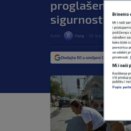
proglašena pi
sigurnosti
Brinemo o
Mi i naši pa
i pristupam
podržavaju s
Hina
Autor:
30. srp. 2022. 08:14
|
>
određeni sadr
kako biste i
poveznicu pr
se odabiri p
Dodajte N1 u omiljeni Google izvor
privatnosti.
Mi i naši
Korištenje p
i/ili pristu
publiku i ra
Popis partn