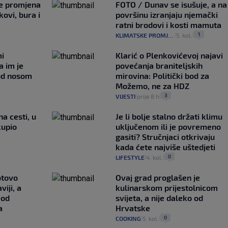
je promjena
FOTO / Dunav se isušuje, a na
ovi, bura i
površinu izranjaju njemački
ratni brodovi i kosti mamuta
1
KLIMATSKE PROMJENE
5. kol.
|
|
mi
Klarić o Plenkovićevoj najavi
a im je
povećanja braniteljskih
pod nosom
mirovina: Politički bod za
Možemo, ne za HDZ
3
VIJESTI
prije 8 h
|
|
na cesti, u
Je li bolje stalno držati klimu
kupio
uključenom ili je povremeno
gasiti? Stručnjaci otkrivaju
kada ćete najviše uštedjeti
0
LIFESTYLE
4. kol.
|
|
otovo
Ovaj grad proglašen je
iji, a
kulinarskom prijestolnicom
 od
svijeta, a nije daleko od
a
Hrvatske
0
COOKING
5. kol.
|
|