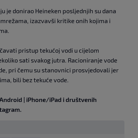
ju je donirao Heineken posljednjih su dana
mrežama, izazvavši kritike onih kojima i
ima.
ičavati pristup tekućoj vodi u cijelom
oliko sati svakog jutra. Racioniranje vode
de, pri čemu su stanovnici prosvjedovali jer
ima, bili bez tekuće vode.
Android
|
iPhone/iPad
i društvenih
tagram.