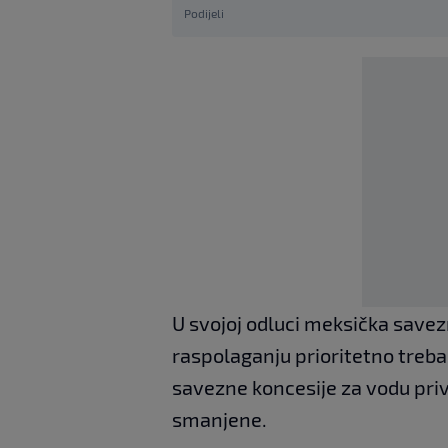
Podijeli
U svojoj odluci meksička savezn
raspolaganju prioritetno trebal
savezne koncesije za vodu priv
smanjene.