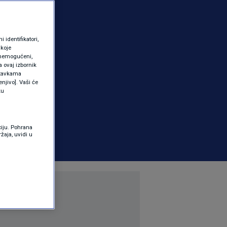
identifikatori,
 koje
 onemogućeni,
a ovaj izbornik
ostavkama
njivo]. Vaši će
ku
ciju. Pohrana
žaja, uvidi u