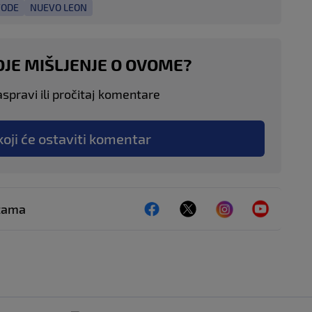
VODE
NUEVO LEON
OJE MIŠLJENJE O OVOME?
aspravi ili pročitaj komentare
koji će ostaviti komentar
ežama