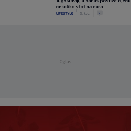
Jugoslaviji, a danas postiže cijenu
nekoliko stotina eura
|
|
0
LIFESTYLE
5. kol.
Oglas
 i sada je slobodan
io, ali…