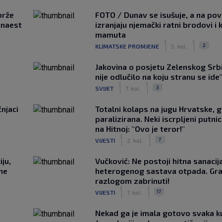
brže
FOTO / Dunav se isušuje, a na pov
tnaest
izranjaju njemački ratni brodovi i 
mamuta
|
|
2
KLIMATSKE PROMJENE
5. kol.
Jakovina o posjetu Zelenskog Srbij
nije odlučilo na koju stranu se ide
|
|
3
SVIJET
7. kol.
čnjaci
Totalni kolaps na jugu Hrvatske, g
paralizirana. Neki iscrpljeni putnici
na Hitnoj: "Ovo je teror!"
|
|
7
VIJESTI
2. kol.
ju,
Vučković: Ne postoji hitna sanaci
 ne
heterogenog sastava otpada. Gra
razlogom zabrinuti!
|
|
17
VIJESTI
7. kol.
Nekad ga je imala gotovo svaka k