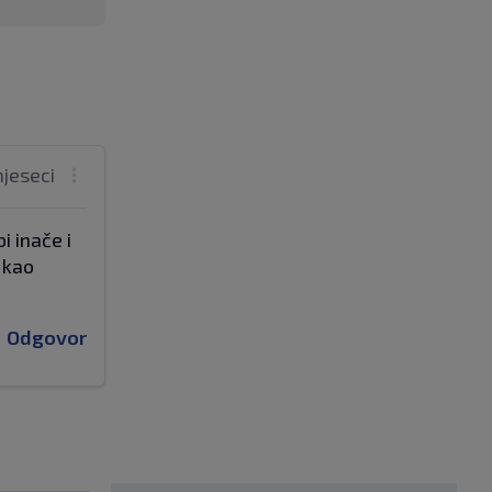
mjeseci
i inače i
 kao
Odgovor