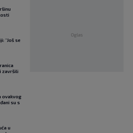
ršinu
kosti
Oglas
i: "Još se
"
ranica
 završili
ja ovakvog
đani su s
uća u