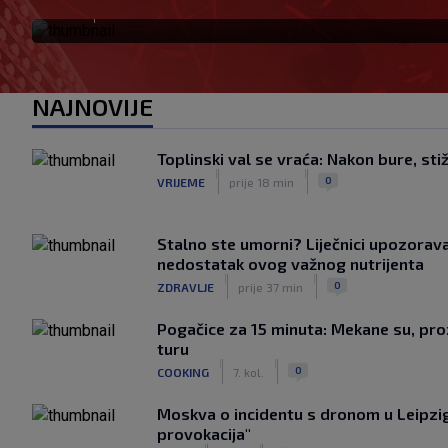
|
SK
prije 24 min.
NAJNOVIJE
Toplinski val se vraća: Nakon bure, stiž
|
|
0
VRIJEME
prije 18 min
Stalno ste umorni? Liječnici upozorava
nedostatak ovog važnog nutrijenta
|
|
0
ZDRAVLJE
prije 37 min
Pogačice za 15 minuta: Mekane su, proz
turu
|
|
0
COOKING
7. kol.
Moskva o incidentu s dronom u Leipzig
provokacija"