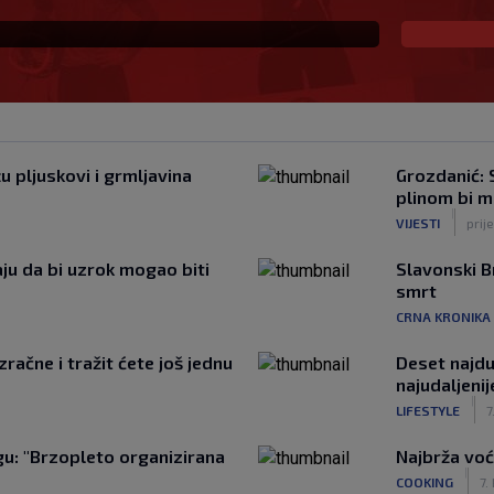
u pljuskovi i grmljavina
Grozdanić: S
plinom bi m
|
VIJESTI
prij
ju da bi uzrok mogao biti
Slavonski B
smrt
CRNA KRONIKA
račne i tražit ćete još jednu
Deset najduž
najudaljeni
|
LIFESTYLE
7
u: "Brzopleto organizirana
Najbrža voć
|
COOKING
7.