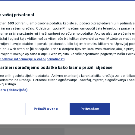
jci upozoravaju na
N1(DIS)INFO
djeli ovu razinu
KLIMATSKE PROMJENE
 vašoj privatnosti
rtneri
603
pohranjujemo osobne podatke, kao što su podaci o pregledavanju ili jedinstveni 
og rata
FOTO
o im na vašem uređaju. Odabirom opcije Prihvaćam omogućit ćete tehnologije praćenja
vrhe za čije pružanje mi i naši partneri obrađujemo podatke. Ako su alati za praćenje
žaj i oglasi koje vidite možda više neće biti toliko relevantni za vas. Možete se vratiti n
VIDEO
zmijenili svoje odabire ili povukli pristanak u bilo kojem trenutku klikom na Upravljaj p
i dnu web-stranice [ili plutajuće ikone u donjem lijevom kutu web stranice, ako je primje
rimijeniti kako je opisano u dijelu Web-mjesto. Za više pojedinosti pogledajte našu Politi
Dodatne informacije o vašoj privatnosti
 partneri obrađujemo podatke kako bismo pružili sljedeće:
reciznih geolokacijskih podataka. Aktivno skeniranje karakteristika uređaja za identifika
p podacima na uređaju. Personalizirano oglašavanje i sadržaj, mjerenje oglašavanja i sadr
zvoj usluga.
era (dobavljača)
svojoj nacionalnoj sigurnosti od kraja Drugog sv
 kontekstu mnogo "nepredvidljivijeg" svjetskog pore
Prikaži svrhe
Prihvaćam
na agencija AIVD.
Pročitaj više