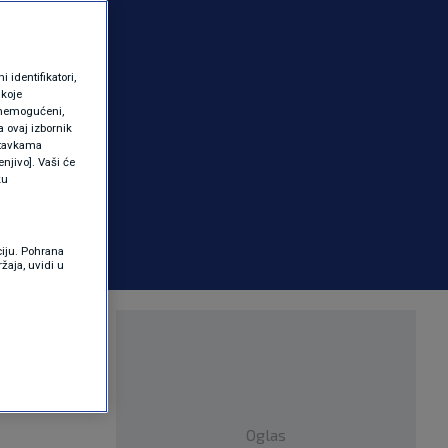
identifikatori,
 koje
 onemogućeni,
a ovaj izbornik
ostavkama
njivo]. Vaši će
ku
ciju. Pohrana
žaja, uvidi u
jetskog
tka,
Oglas