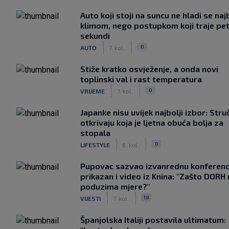
Auto koji stoji na suncu ne hladi se naj
klimom, nego postupkom koji traje pe
sekundi
|
|
0
AUTO
7. kol.
Stiže kratko osvježenje, a onda novi
toplinski val i rast temperatura
|
|
0
VRIJEME
7. kol.
Japanke nisu uvijek najbolji izbor: Stru
otkrivaju koja je ljetna obuća bolja za
stopala
|
|
0
LIFESTYLE
6. kol.
Pupovac sazvao izvanrednu konferenci
prikazan i video iz Knina: "Zašto DORH
poduzima mjere?"
|
|
19
VIJESTI
7. kol.
Španjolska Italiji postavila ultimatum: