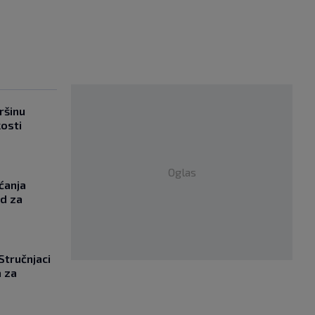
ršinu
kosti
Oglas
ćanja
od za
 Stručnjaci
a za