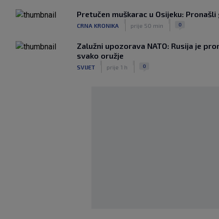
Pretučen muškarac u Osijeku: Pronašli 
|
|
0
CRNA KRONIKA
prije 50 min
Zalužni upozorava NATO: Rusija je pr
svako oružje
|
|
0
SVIJET
prije 1 h