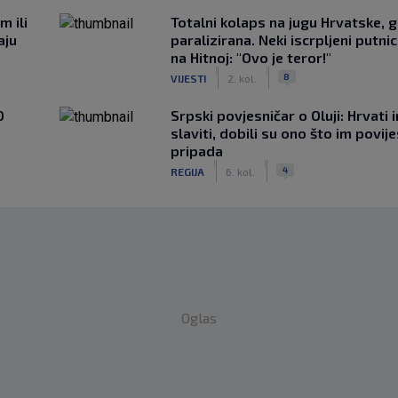
m ili
Totalni kolaps na jugu Hrvatske, g
aju
paralizirana. Neki iscrpljeni putnici
na Hitnoj: "Ovo je teror!"
|
|
8
VIJESTI
2. kol.
0
Srpski povjesničar o Oluji: Hrvati 
slaviti, dobili su ono što im povij
pripada
|
|
4
REGIJA
6. kol.
Oglas