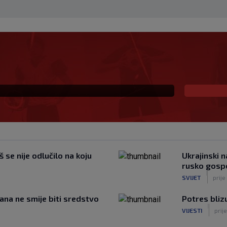
Infantina, podjele u
lje
š se nije odlučilo na koju
Ukrajinski 
rusko gosp
|
SVIJET
prije
đana ne smije biti sredstvo
Potres bliz
|
VIJESTI
prij