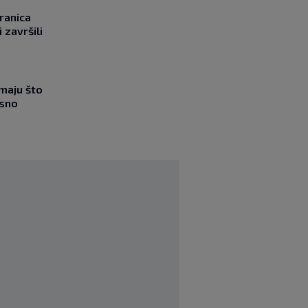
ranica
 završili
imaju što
esno