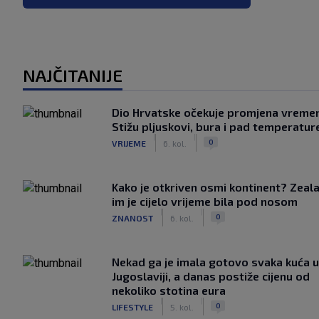
NAJČITANIJE
Dio Hrvatske očekuje promjena vreme
Stižu pljuskovi, bura i pad temperatur
|
|
0
VRIJEME
6. kol.
Kako je otkriven osmi kontinent? Zeala
im je cijelo vrijeme bila pod nosom
|
|
0
ZNANOST
6. kol.
Nekad ga je imala gotovo svaka kuća u
Jugoslaviji, a danas postiže cijenu od
nekoliko stotina eura
|
|
0
LIFESTYLE
5. kol.