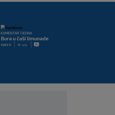
KOMENTAR TJEDNA
Bura u čaši limunade
|
|
0
VIJESTI
18. srp.