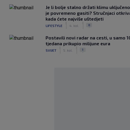
Je li bolje stalno držati klimu uključeno
je povremeno gasiti? Stručnjaci otkriv
kada ćete najviše uštedjeti
|
|
0
LIFESTYLE
4. kol.
Postavili novi radar na cesti, u samo 1
tjedana prikupio milijune eura
|
|
1
SVIJET
5. kol.