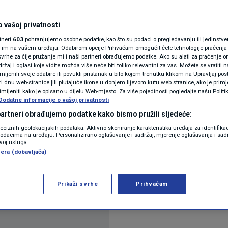
 o nacizmu
N1(DIS)INFO
KLIMATSKE PROMJENE
 vašoj privatnosti
ra
rtneri
603
pohranjujemo osobne podatke, kao što su podaci o pregledavanju ili jedinstveni 
FOTO
o im na vašem uređaju. Odabirom opcije Prihvaćam omogućit ćete tehnologije praćenja
vrhe za čije pružanje mi i naši partneri obrađujemo podatke. Ako su alati za praćenje
žaj i oglasi koje vidite možda više neće biti toliko relevantni za vas. Možete se vratiti n
VIDEO
zmijenili svoje odabire ili povukli pristanak u bilo kojem trenutku klikom na Upravljaj p
i dnu web-stranice [ili plutajuće ikone u donjem lijevom kutu web stranice, ako je primje
rimijeniti kako je opisano u dijelu Web-mjesto. Za više pojedinosti pogledajte našu Politi
Dodatne informacije o vašoj privatnosti
 partneri obrađujemo podatke kako bismo pružili sljedeće:
okaustu trebale bi se poučavati u školama ranije ne
reciznih geolokacijskih podataka. Aktivno skeniranje karakteristika uređaja za identifika
p podacima na uređaju. Personalizirano oglašavanje i sadržaj, mjerenje oglašavanja i sadr
ova Annalena Baerbock, prenosi Njemačka novinska a
zvoj usluga.
era (dobavljača)
Prikaži svrhe
Prihvaćam