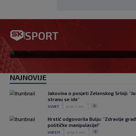
Meksiko i Argentina stali uz 
SPORT
svjetskom nogometu sve dub
|
SK
prije 12 min
NAJNOVIJE
Jakovina o posjeti Zelenskog Srbiji: "Jo
stranu se ide"
|
|
0
SVIJET
prije 2 min
Hrstić odgovorila Bulju: "Zdravlje gra
političke manipulacije!"
|
|
0
VIJESTI
prije 5 min