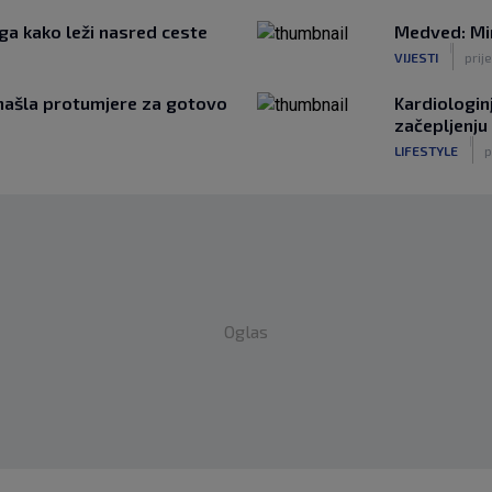
ga kako leži nasred ceste
Medved: Mir
|
VIJESTI
prij
onašla protumjere za gotovo
Kardiologin
začepljenju 
|
LIFESTYLE
p
Oglas