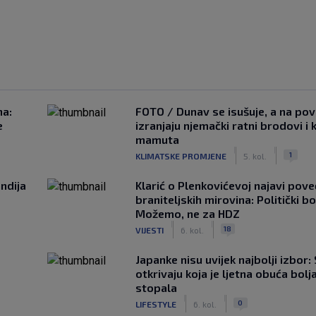
na:
FOTO / Dunav se isušuje, a na pov
e
izranjaju njemački ratni brodovi i 
mamuta
|
|
1
KLIMATSKE PROMJENE
5. kol.
ndija
Klarić o Plenkovićevoj najavi pove
braniteljskih mirovina: Politički b
Možemo, ne za HDZ
|
|
18
VIJESTI
6. kol.
Japanke nisu uvijek najbolji izbor:
otkrivaju koja je ljetna obuća bolj
stopala
|
|
0
LIFESTYLE
6. kol.