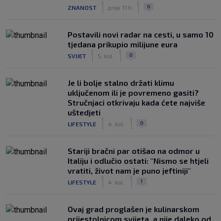
|
|
0
ZNANOST
prije 11 h
Postavili novi radar na cesti, u samo 10
tjedana prikupio milijune eura
|
|
0
SVIJET
5. kol.
Je li bolje stalno držati klimu
uključenom ili je povremeno gasiti?
Stručnjaci otkrivaju kada ćete najviše
uštedjeti
|
|
0
LIFESTYLE
4. kol.
Stariji bračni par otišao na odmor u
Italiju i odlučio ostati: "Nismo se htjeli
vratiti, život nam je puno jeftiniji"
|
|
1
LIFESTYLE
4. kol.
Ovaj grad proglašen je kulinarskom
prijestolnicom svijeta, a nije daleko od