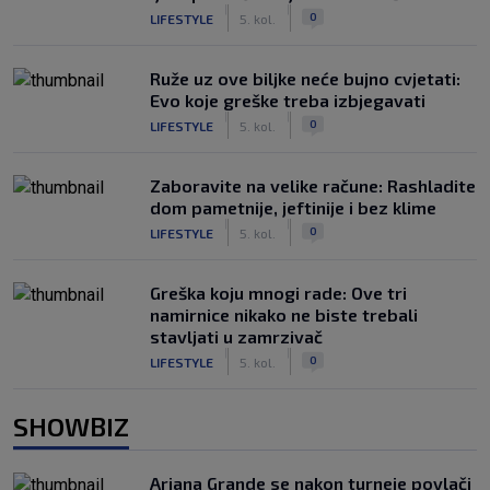
|
|
0
LIFESTYLE
5. kol.
Ruže uz ove biljke neće bujno cvjetati:
Evo koje greške treba izbjegavati
|
|
0
LIFESTYLE
5. kol.
Zaboravite na velike račune: Rashladite
dom pametnije, jeftinije i bez klime
|
|
0
LIFESTYLE
5. kol.
Greška koju mnogi rade: Ove tri
namirnice nikako ne biste trebali
stavljati u zamrzivač
|
|
0
LIFESTYLE
5. kol.
SHOWBIZ
Ariana Grande se nakon turneje povlači