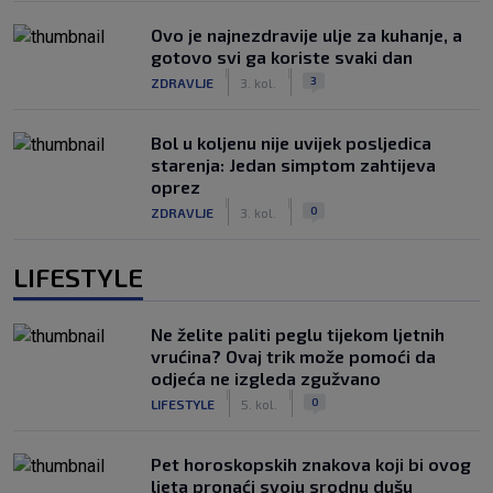
Ovo je najnezdravije ulje za kuhanje, a
gotovo svi ga koriste svaki dan
|
|
3
ZDRAVLJE
3. kol.
Bol u koljenu nije uvijek posljedica
starenja: Jedan simptom zahtijeva
oprez
|
|
0
ZDRAVLJE
3. kol.
LIFESTYLE
Ne želite paliti peglu tijekom ljetnih
vrućina? Ovaj trik može pomoći da
odjeća ne izgleda zgužvano
|
|
0
LIFESTYLE
5. kol.
Pet horoskopskih znakova koji bi ovog
ljeta pronaći svoju srodnu dušu