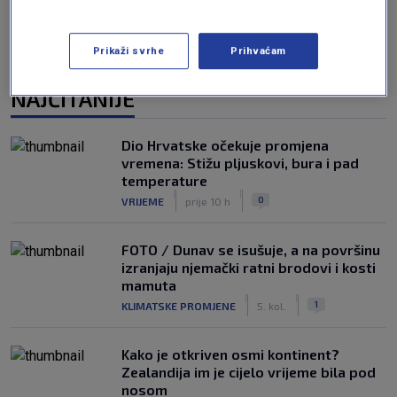
Prikaži svrhe
Prihvaćam
NAJČITANIJE
Dio Hrvatske očekuje promjena
vremena: Stižu pljuskovi, bura i pad
temperature
|
|
0
VRIJEME
prije 10 h
FOTO / Dunav se isušuje, a na površinu
izranjaju njemački ratni brodovi i kosti
mamuta
|
|
1
KLIMATSKE PROMJENE
5. kol.
Kako je otkriven osmi kontinent?
Zealandija im je cijelo vrijeme bila pod
nosom