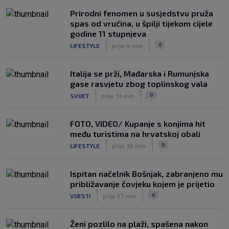
Njemački kroničar govorio o Vuškoviću:
Prirodni fenomen u susjedstvu pruža
Ima samo jednu manu
spas od vrućina, u špilji tijekom cijele
|
godine 11 stupnjeva
SK
prije 7 h
|
|
0
LIFESTYLE
prije 4 min
Italija se prži, Mađarska i Rumunjska
gase rasvjetu zbog toplinskog vala
|
|
0
SVIJET
prije 19 min
FOTO, VIDEO/ Kupanje s konjima hit
među turistima na hrvatskoj obali
|
|
0
LIFESTYLE
prije 36 min
Ispitan načelnik Bošnjak, zabranjeno mu
približavanje čovjeku kojem je prijetio
|
|
0
VIJESTI
prije 57 min
Ženi pozlilo na plaži, spašena nakon