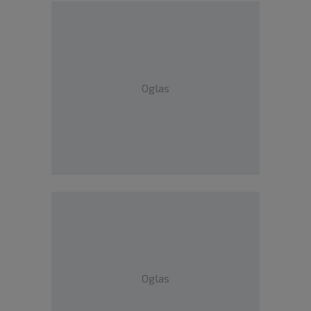
Oglas
Oglas