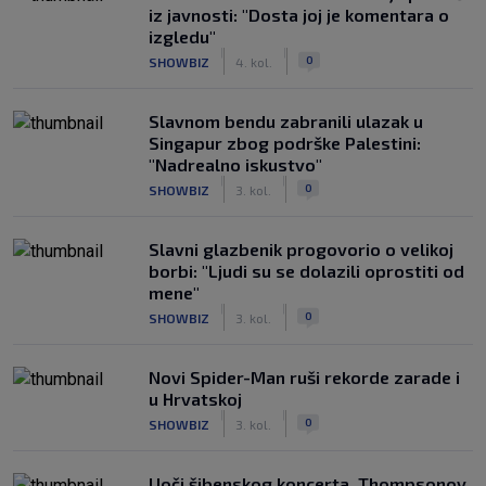
iz javnosti: "Dosta joj je komentara o
izgledu"
|
|
0
SHOWBIZ
4. kol.
Slavnom bendu zabranili ulazak u
Singapur zbog podrške Palestini:
"Nadrealno iskustvo"
|
|
0
SHOWBIZ
3. kol.
Slavni glazbenik progovorio o velikoj
borbi: "Ljudi su se dolazili oprostiti od
mene"
|
|
0
SHOWBIZ
3. kol.
Novi Spider-Man ruši rekorde zarade i
u Hrvatskoj
|
|
0
SHOWBIZ
3. kol.
Uoči šibenskog koncerta, Thompsonov