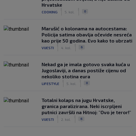
Hrvatske
|
|
0
COOKING
5. kol.
Marušić o kolonama na autocestama:
Policija satima obavlja očevide nesreća
kao prije 50 godina. Evo kako to ubrzati
|
|
6
VIJESTI
4. kol.
Nekad ga je imala gotovo svaka kuća u
Jugoslaviji, a danas postiže cijenu od
nekoliko stotina eura
|
|
0
LIFESTYLE
5. kol.
Totalni kolaps na jugu Hrvatske,
granica paralizirana. Neki iscrpljeni
putnici završili na Hitnoj: "Ovo je teror!"
|
|
6
VIJESTI
2. kol.