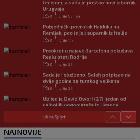
tenisom, a sada je postao novi izbornik
Urugvaja
|
SK
prije 53 min
Pobjednički povratak Hajduka na
Ramljak, pao je jak suparnik iz Italije
|
SK
prije 1 h
Preokret u najavi: Barcelona pokušava
Realu oteti Rodrija
|
SK
prije 2 h
Sada je i službeno: Salah potpisao na
dvije godine za turskog velikana
|
SK
prije 3 h
Ubijen je David Owori (27), jedan od
najboljih nogometaša iz Ugande
|
SK
prije 4 h
Idi na Sport
Garcia odabrao početnih 11 za Litvu?
Livaja se čini se vraća na klupu
NAJNOVIJE
|
SK
prije 9 h