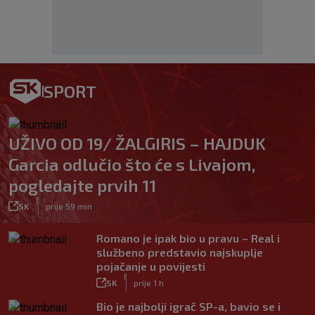
SPORT
UŽIVO OD 19/ ŽALGIRIS – HAJDUK
Garcia odlučio što će s Livajom,
pogledajte prvih 11
|
SK
prije 59 min
Romano je ipak bio u pravu – Real i
službeno predstavio najskuplje
pojačanje u povijesti
|
SK
prije 1 h
Bio je najbolji igrač SP-a, bavio se i