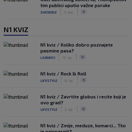
tim publici uputio važne poruke
|
|
4
SHOWBIZ
3. kol.
N1 KVIZ
N1 kviz / Koliko dobro poznajete
pasmine pasa?
|
|
0
LJUBIMCI
13. lip.
N1 kviz / Rock & Roll
|
|
0
LIFESTYLE
8. lip.
N1 kviz / Zavrtite globus i recite koji je
ovo grad?
|
|
0
LIFESTYLE
2. lip.
N1 kviz / Zmije, meduze, komarci... Tko
je najopasniji?