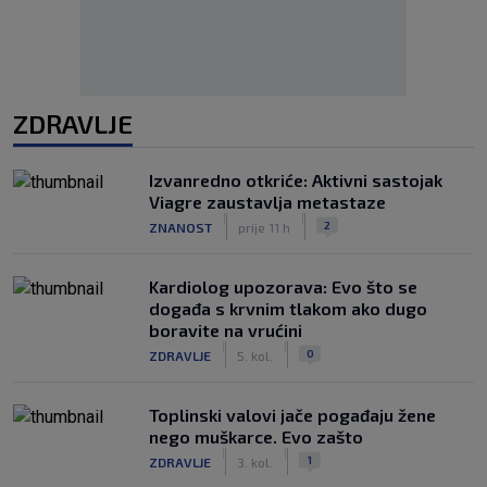
ZDRAVLJE
Izvanredno otkriće: Aktivni sastojak
Viagre zaustavlja metastaze
|
|
2
ZNANOST
prije 11 h
Kardiolog upozorava: Evo što se
događa s krvnim tlakom ako dugo
boravite na vrućini
|
|
0
ZDRAVLJE
5. kol.
Toplinski valovi jače pogađaju žene
nego muškarce. Evo zašto
|
|
1
ZDRAVLJE
3. kol.