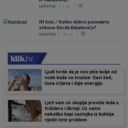
|
|
0
LIFESTYLE
1. lip.
N1 kviz / Koliko dobro poznajete
stihove Đorđa Balaševića?
|
|
11
LIFESTYLE
18. svi.
Ljudi tvrde da je ovo piće bolje od
vode kada su vrućine: Gasi žeđ,
čuva crijeva i daje energiju
Ljeti vam se skuplja previše leda u
frižideru i škrinji: Uz samo
nekoliko kapi sastojka iz kuhinje
riješit ćete problem