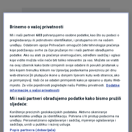
Brinemo o vašoj privatnosti
Mi i naši partneri
603
pohranjujemo osobne podatke, kao što su podaci o
pregledavanju ili jedinstveni identifikatori, i pristupamo im na vašem
Oglas
uređaju. Odabirom opcije Prihvaćam omogućit ćete tehnologije praćenja
koje podržavaju svrhe za čije pružanje mi i naši partneri obrađujemo
podatke. Ako su alati za praćenje onemogućeni, određeni sadržaj i oglasi
koje vidite možda više neće biti toliko relevantni za vas. Možete se vratiti
na ovaj izbornik kako biste izmijenili svoje odabire ili povukli pristanak u
bilo kojem trenutku klikom na Upravljaj postavkama poveznicu pri dnu
web-stranice [ili plutajuće ikone u donjem lijevom kutu web stranice, ako
je primjenjivo]. Vaši će se odabiri primijeniti kako je opisano u dijelu Web-
mjesto. Za više pojedinosti pogledajte našu Politiku privatnosti.
Dodatne
informacije o vašoj privatnosti
Mi i naši partneri obrađujemo podatke kako bismo pružili
sljedeće:
Korištenje preciznih geolokacijskih podataka. Aktivno skeniranje
karakteristika uređaja za identifikaciju. Pohrana i/ili pristup podacima na
Oglas
uređaju. Personalizirano oglašavanje i sadržaj, mjerenje oglašavanja i
sadržaja, uvidi u publiku i razvoj usluga.
Popis partnera (dobavljača)