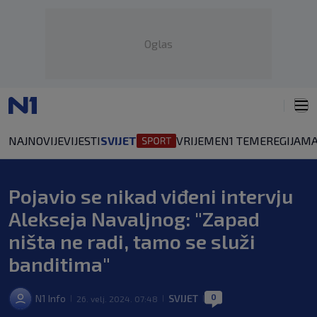
Oglas
NAJNOVIJE
VIJESTI
SVIJET
VRIJEME
N1 TEME
REGIJA
MA
Pojavio se nikad viđeni intervju
Alekseja Navaljnog: "Zapad
ništa ne radi, tamo se služi
banditima"
0
N1 Info
SVIJET
26. velj. 2024. 07:48
|
|
|