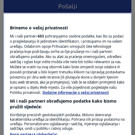
Pošalji
Brinemo o vašoj privatnosti
Mi i naši partneri
603
pohranjujemo osobne podatke, kao što su podaci
2 KOMENTARA
Najnovije
o pregledavanju ili jedinstveni identifikatori, i pristupamo im na vašem
uređaju. Odabirom opcije Prihvaćam omogućit ćete tehnologije
praćenja koje podržavaju svrhe za čije pružanje mi i naši partneri
obrađujemo podatke. Ako su alati za praćenje onemogućeni, određeni
prije 2 mjeseci
Keko
sadržaj i oglasi koje vidite možda više neće biti toliko relevantni za vas.
Možete se vratiti na ovaj izbornik kako biste izmijenili svoje odabire ili
povukli pristanak u bilo kojem trenutku klikom na Upravljaj postavkama
Nakon Ruskog na redu je Američko gaženje.
poveznicu pri dnu web-stranice [ili plutajuće ikone u donjem lijevom
kutu web stranice, ako je primjenjivo]. Vaši će se odabiri primijeniti kako
Prodali se Poljaci za bocu plina.
je opisano u dijelu Web-mjesto. Za više pojedinosti pogledajte našu
Politiku privatnosti.
Dodatne informacije o vašoj privatnosti
Odgovor
Mi i naši partneri obrađujemo podatke kako bismo
pružili sljedeće:
Korištenje preciznih geolokacijskih podataka. Aktivno skeniranje
karakteristika uređaja za identifikaciju. Pohrana i/ili pristup podacima na
prije 2 mjeseci
TU
uređaju. Personalizirano oglašavanje i sadržaj, mjerenje oglašavanja i
sadržaja, uvidi u publiku i razvoj usluga.
Popis partnera (dobavljača)