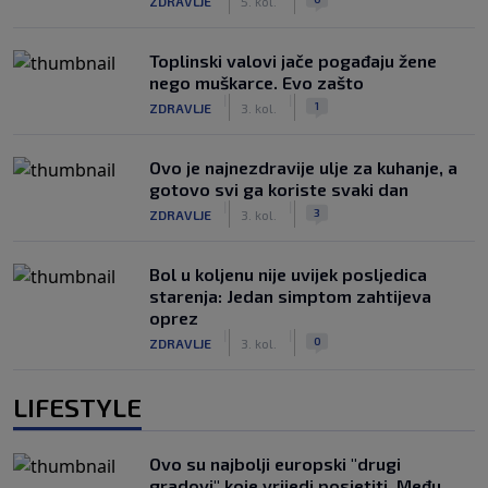
ZDRAVLJE
5. kol.
Toplinski valovi jače pogađaju žene
nego muškarce. Evo zašto
|
|
1
ZDRAVLJE
3. kol.
Ovo je najnezdravije ulje za kuhanje, a
gotovo svi ga koriste svaki dan
|
|
3
ZDRAVLJE
3. kol.
Bol u koljenu nije uvijek posljedica
starenja: Jedan simptom zahtijeva
oprez
|
|
0
ZDRAVLJE
3. kol.
LIFESTYLE
Ovo su najbolji europski "drugi
gradovi" koje vrijedi posjetiti. Među