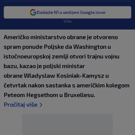
Dodajte N1 u omiljeni Google izvor
Više
Američko ministarstvo obrane je otvoreno
spram ponude Poljske da Washington u
istočnoeuropskoj zemlji otvori trajnu vojnu
bazu, kazao je poljski ministar
obrane Wladyslaw Kosiniak-Kamysz u
četvrtak nakon sastanka s američkim kolegom
Peteom Hegsethom u Bruxellesu.
Pročitaj više