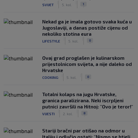
|
|
1
SVIJET
5. kol.
Nekad ga je imala gotovo svaka kuća u
Jugoslaviji, a danas postiže cijenu od
nekoliko stotina eura
|
|
0
LIFESTYLE
5. kol.
Ovaj grad proglašen je kulinarskom
prijestolnicom svijeta, a nije daleko od
Hrvatske
|
|
0
COOKING
5. kol.
Totalni kolaps na jugu Hrvatske,
granica paralizirana. Neki iscrpljeni
putnici završili na Hitnoj: "Ovo je teror!"
|
|
8
VIJESTI
2. kol.
Stariji bračni par otišao na odmor u
Italiju i odlučio ostati: "Nismo se htjeli