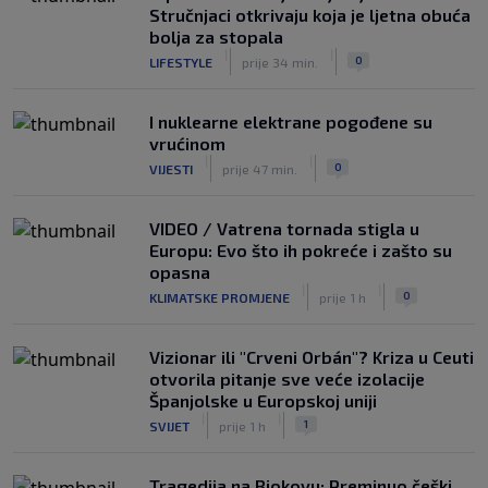
Stručnjaci otkrivaju koja je ljetna obuća
bolja za stopala
|
|
0
LIFESTYLE
prije 34 min.
I nuklearne elektrane pogođene su
vrućinom
|
|
0
VIJESTI
prije 47 min.
VIDEO / Vatrena tornada stigla u
Europu: Evo što ih pokreće i zašto su
opasna
|
|
0
KLIMATSKE PROMJENE
prije 1 h
Vizionar ili "Crveni Orbán"? Kriza u Ceuti
otvorila pitanje sve veće izolacije
Španjolske u Europskoj uniji
|
|
1
SVIJET
prije 1 h
Tragedija na Biokovu: Preminuo češki