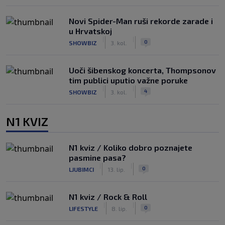
Novi Spider-Man ruši rekorde zarade i
u Hrvatskoj
|
|
0
SHOWBIZ
3. kol.
Uoči šibenskog koncerta, Thompsonov
tim publici uputio važne poruke
|
|
4
SHOWBIZ
3. kol.
N1 KVIZ
N1 kviz / Koliko dobro poznajete
pasmine pasa?
|
|
0
LJUBIMCI
13. lip.
N1 kviz / Rock & Roll
|
|
0
LIFESTYLE
8. lip.