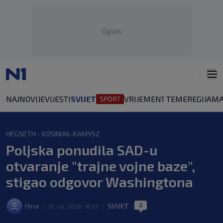
Oglas
NAJNOVIJE
VIJESTI
SVIJET
VRIJEME
N1 TEME
REGIJA
MA
HEGSETH - KOSINIAK-KAMYSZ
Poljska ponudila SAD-u
otvaranje "trajne vojne baze",
stigao odgovor Washingtona
2
Hina
SVIJET
|
18. lip. 2026. 16:57
|
|