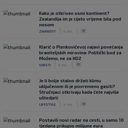
Kako je otkriven osmi kontinent?
Zealandija im je cijelo vrijeme bila pod
nosom
|
|
0
ZNANOST
6. kol.
Klarić o Plenkovićevoj najavi povećanja
braniteljskih mirovina: Politički bod za
Možemo, ne za HDZ
|
|
17
VIJESTI
6. kol.
Je li bolje stalno držati klimu
uključenom ili je povremeno gasiti?
Stručnjaci otkrivaju kada ćete najviše
uštedjeti
|
|
0
LIFESTYLE
4. kol.
Postavili novi radar na cesti, u samo 10
tjedana prikupio milijune eura