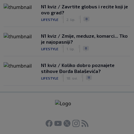
N1 kviz / Zavrtite globus i recite koji je
ovo grad?
|
|
0
LIFESTYLE
2. lip.
N1 kviz / Zmije, meduze, komarci... Tko
je najopasniji?
|
|
0
LIFESTYLE
1. lip.
N1 kviz / Koliko dobro poznajete
stihove Đorđa Balaševića?
|
|
11
LIFESTYLE
18. svi.