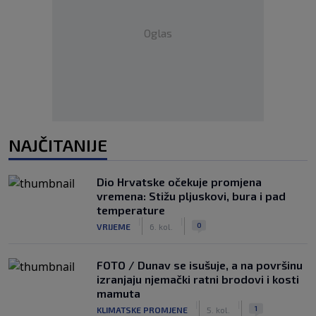
Oglas
NAJČITANIJE
Dio Hrvatske očekuje promjena
vremena: Stižu pljuskovi, bura i pad
temperature
|
|
0
VRIJEME
6. kol.
FOTO / Dunav se isušuje, a na površinu
izranjaju njemački ratni brodovi i kosti
mamuta
|
|
1
KLIMATSKE PROMJENE
5. kol.