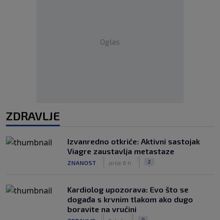
Oglas
ZDRAVLJE
Izvanredno otkriće: Aktivni sastojak
Viagre zaustavlja metastaze
|
|
2
ZNANOST
prije 6 h
Kardiolog upozorava: Evo što se
događa s krvnim tlakom ako dugo
boravite na vrućini
|
|
0