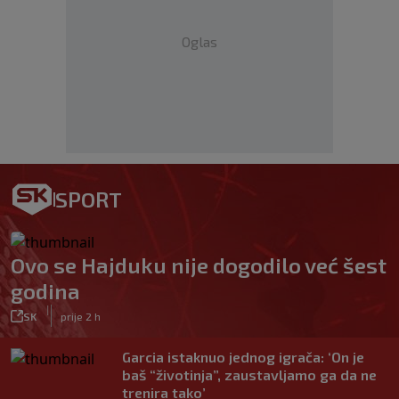
Oglas
SPORT
Ovo se Hajduku nije dogodilo već šest
godina
|
SK
prije 2 h
Garcia istaknuo jednog igrača: ‘On je
baš “životinja”, zaustavljamo ga da ne
trenira tako’