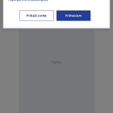
Jao njima!
Odgovor
Prikaži svrhe
Prihvaćam
Oglas