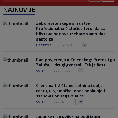
Neočekivani problemi za Dinamo:
NAJNOVIJE
Mišićeva zamjena zapela u Beogradu
|
SK
prije 1 h
Zaboravite skupa sredstva:
Rijeka u Finsku nosi minimalnu
Profesionalna čistačica tvrdi da za
prednost, bivši vratar Dinama spriječio
blistave podove trebate samo dva
veću razliku
sastojka
|
|
|
SK
prije 2 h
0
LIFESTYLE
prije 7 min.
Pad povjerenja u Zelenskog: Pretekli ga
Zalužnji i drugi generali. Tek je šesti
|
|
0
SVIJET
prije 15 min.
Cijene na tržištu nekretnina i dalje
rastu, u Njemačkoj opet poskupjeli
stanovi i obiteljske kuće
|
|
0
SVIJET
prije 26 min.
Japanke nisu uvijek najbolji izbor: