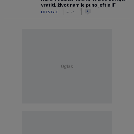
vratiti, život nam je puno jeftiniji"
|
|
2
LIFESTYLE
4. kol.
Oglas