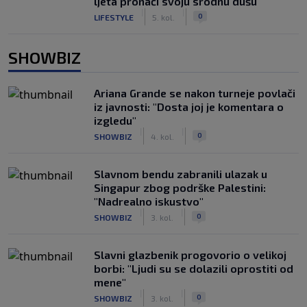
ljeta pronaći svoju srodnu dušu
|
|
0
LIFESTYLE
5. kol.
SHOWBIZ
Ariana Grande se nakon turneje povlači
iz javnosti: "Dosta joj je komentara o
izgledu"
|
|
0
SHOWBIZ
4. kol.
Slavnom bendu zabranili ulazak u
Singapur zbog podrške Palestini:
"Nadrealno iskustvo"
|
|
0
SHOWBIZ
3. kol.
Slavni glazbenik progovorio o velikoj
borbi: "Ljudi su se dolazili oprostiti od
mene"
|
|
0
SHOWBIZ
3. kol.