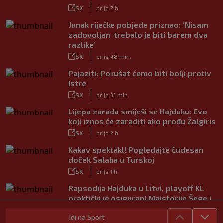
|
SK
prije 2 h
Junak riječke pobjede priznao: ‘Nisam
zadovoljan, trebalo je biti barem dva
razlike’
|
SK
prije 48 min.
Pajaziti: Pokušat ćemo biti bolji protiv
Istre
|
SK
prije 31 min.
Lijepa zarada smiješi se Hajduku: Evo
koji iznos će zaraditi ako prođu Žalgiris
|
SK
prije 2 h
Kakav spektakl! Pogledajte čudesan
doček Salaha u Turskoj
|
SK
prije 1 h
Rapsodija Hajduka u Litvi, playoff KL
praktički je osiguran! Majstorije Šege i
Pajazitija
|
Idi na Sport
SK
prije 6 h