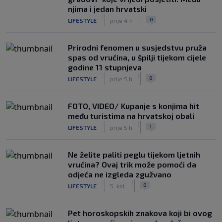
njima i jedan hrvatski
|
|
0
LIFESTYLE
prije 4 h
Prirodni fenomen u susjedstvu pruža
spas od vrućina, u špilji tijekom cijele
godine 11 stupnjeva
|
|
0
LIFESTYLE
prije 5 h
FOTO, VIDEO/ Kupanje s konjima hit
među turistima na hrvatskoj obali
|
|
1
LIFESTYLE
prije 5 h
Ne želite paliti peglu tijekom ljetnih
vrućina? Ovaj trik može pomoći da
odjeća ne izgleda zgužvano
|
|
0
LIFESTYLE
5. kol.
Pet horoskopskih znakova koji bi ovog