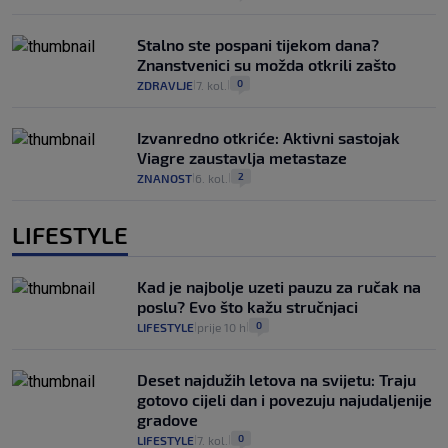
Stalno ste pospani tijekom dana?
Znanstvenici su možda otkrili zašto
0
ZDRAVLJE
7. kol.
|
|
Izvanredno otkriće: Aktivni sastojak
Viagre zaustavlja metastaze
2
ZNANOST
6. kol.
|
|
LIFESTYLE
Kad je najbolje uzeti pauzu za ručak na
poslu? Evo što kažu stručnjaci
0
LIFESTYLE
prije 10 h
|
|
Deset najdužih letova na svijetu: Traju
gotovo cijeli dan i povezuju najudaljenije
gradove
0
LIFESTYLE
7. kol.
|
|