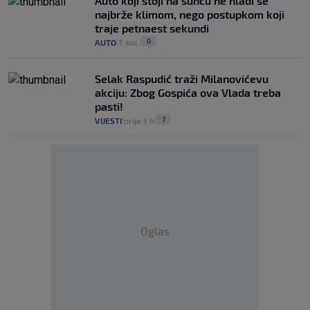
Auto koji stoji na suncu ne hladi se
najbrže klimom, nego postupkom koji
traje petnaest sekundi
0
AUTO
7. kol.
|
|
Selak Raspudić traži Milanovićevu
akciju: Zbog Gospića ova Vlada treba
pasti!
7
VIJESTI
prije 3 h
|
|
Oglas