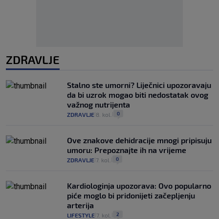
ZDRAVLJE
Stalno ste umorni? Liječnici upozoravaju
da bi uzrok mogao biti nedostatak ovog
važnog nutrijenta
0
ZDRAVLJE
8. kol.
|
|
Ove znakove dehidracije mnogi pripisuju
umoru: Prepoznajte ih na vrijeme
0
ZDRAVLJE
7. kol.
|
|
Kardiologinja upozorava: Ovo popularno
piće moglo bi pridonijeti začepljenju
arterija
2
LIFESTYLE
7. kol.
|
|