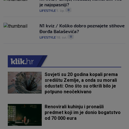
je najopasniji?
0
LIFESTYLE
1. lip.
|
|
N1 kviz / Koliko dobro poznajete stihove
Đorđa Balaševića?
11
LIFESTYLE
18. svi.
|
|
Sovjeti su 20 godina kopali prema
središtu Zemlje, a onda su morali
odustati: Ono što su otkrili bilo je
potpuno neočekivano
Renovirali kuhinju i pronašli
predmet koji im je donio bogatstvo
od 70 000 eura