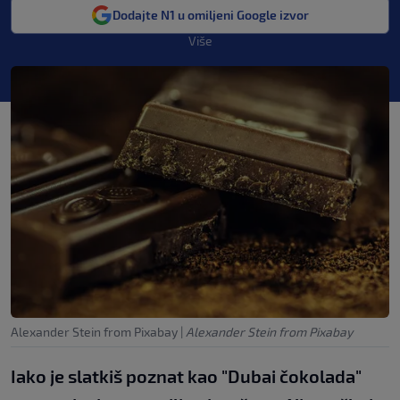
Dodajte N1 u omiljeni Google izvor
Više
Alexander Stein from Pixabay
|
Alexander Stein from Pixabay
Iako je slatkiš poznat kao "Dubai čokolada"