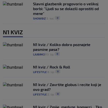
Slavni glazbenik progovorio o velikoj
borbi: "Ljudi su se dolazili oprostiti od
mene"
0
SHOWBIZ
3. kol.
|
|
N1 KVIZ
N1 kviz / Koliko dobro poznajete
pasmine pasa?
0
LJUBIMCI
13. lip.
|
|
N1 kviz / Rock & Roll
0
LIFESTYLE
8. lip.
|
|
N1 kviz / Zavrtite globus i recite koji je
ovo grad?
0
LIFESTYLE
2. lip.
|
|
N1 kviz / Zmije, meduze, komarci... Tko