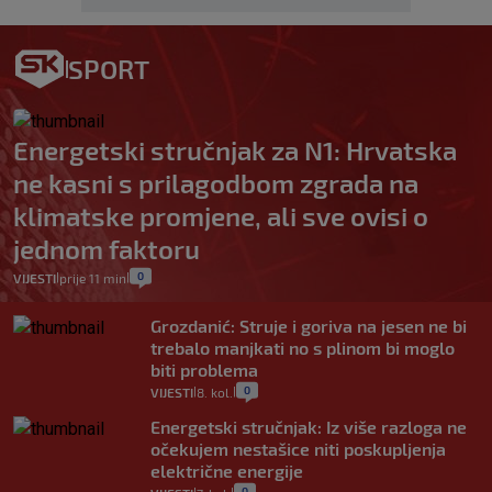
SPORT
Energetski stručnjak za N1: Hrvatska
ne kasni s prilagodbom zgrada na
klimatske promjene, ali sve ovisi o
jednom faktoru
0
VIJESTI
prije 11 min
|
|
Grozdanić: Struje i goriva na jesen ne bi
trebalo manjkati no s plinom bi moglo
biti problema
0
VIJESTI
8. kol.
|
|
Energetski stručnjak: Iz više razloga ne
očekujem nestašice niti poskupljenja
električne energije
0