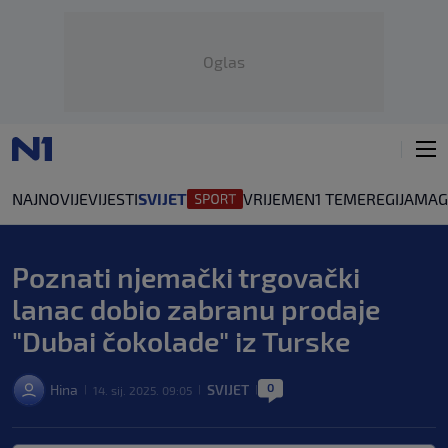
Oglas
NAJNOVIJE
VIJESTI
SVIJET
VRIJEME
N1 TEME
REGIJA
MAG
Poznati njemački trgovački
lanac dobio zabranu prodaje
"Dubai čokolade" iz Turske
0
Hina
SVIJET
14. sij. 2025. 09:05
|
|
|