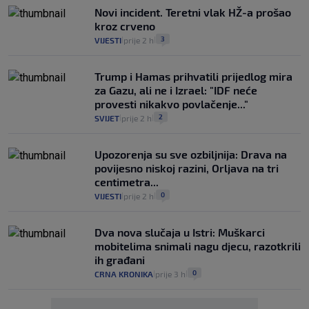
Novi incident. Teretni vlak HŽ-a prošao
kroz crveno
3
VIJESTI
prije 2 h
|
|
Trump i Hamas prihvatili prijedlog mira
za Gazu, ali ne i Izrael: "IDF neće
provesti nikakvo povlačenje..."
2
SVIJET
prije 2 h
|
|
Upozorenja su sve ozbiljnija: Drava na
povijesno niskoj razini, Orljava na tri
centimetra...
0
VIJESTI
prije 2 h
|
|
Dva nova slučaja u Istri: Muškarci
mobitelima snimali nagu djecu, razotkrili
ih građani
0
CRNA KRONIKA
prije 3 h
|
|