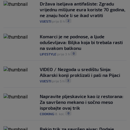
Država iseljava antifašiste: Zgradu
vrijednu milijune eura koriste 70 godina,
ne znaju hoće li se ikad vratiti
2
VIJESTI
prije 8 h
|
|
Komarci je ne podnose, a ljude
oduševljava: Biljka koja bi trebala rasti
na svakom balkonu
0
LIFESTYLE
prije 3 h
|
|
VIDEO / Nezgoda u središtu Sinja:
Alkarski konji proklizali i pali na Pijaci
3
VIJESTI
prije 5 h
|
|
Napravite pljeskavice kao iz restorana:
Za savršeno mekano i sočno meso
isprobajte ovaj trik
0
COOKING
8. kol.
|
|
Bakin trik za savršen ajvar: Dodaje