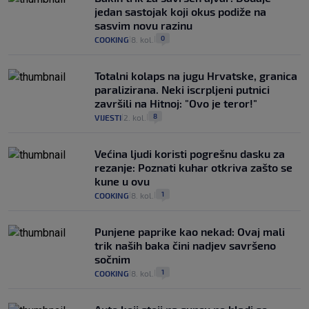
jedan sastojak koji okus podiže na
sasvim novu razinu
0
COOKING
8. kol.
|
|
Totalni kolaps na jugu Hrvatske, granica
paralizirana. Neki iscrpljeni putnici
završili na Hitnoj: "Ovo je teror!"
8
VIJESTI
2. kol.
|
|
Većina ljudi koristi pogrešnu dasku za
rezanje: Poznati kuhar otkriva zašto se
kune u ovu
1
COOKING
8. kol.
|
|
Punjene paprike kao nekad: Ovaj mali
trik naših baka čini nadjev savršeno
sočnim
1
COOKING
8. kol.
|
|