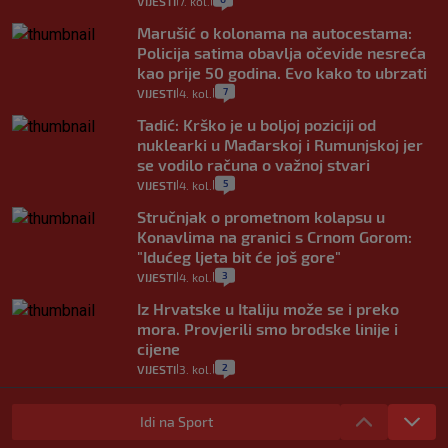
VIJESTI
7. kol.
|
|
Marušić o kolonama na autocestama:
Policija satima obavlja očevide nesreća
kao prije 50 godina. Evo kako to ubrzati
7
VIJESTI
4. kol.
|
|
Tadić: Krško je u boljoj poziciji od
nuklearki u Mađarskoj i Rumunjskoj jer
se vodilo računa o važnoj stvari
5
VIJESTI
4. kol.
|
|
Stručnjak o prometnom kolapsu u
Konavlima na granici s Crnom Gorom:
"Idućeg ljeta bit će još gore"
3
VIJESTI
4. kol.
|
|
Iz Hrvatske u Italiju može se i preko
mora. Provjerili smo brodske linije i
cijene
2
VIJESTI
3. kol.
|
|
Uzgajivač objasnio zašto kilogram
rajčica košta deset eura: "Nećete ih
Idi na Sport
vidjeti na akcijama u trgovinama"