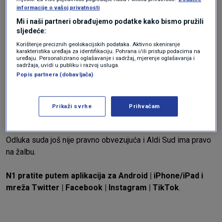
informacije o vašoj privatnosti
Proizvod može u Njemačkoj biti etiketiran kao "Dubai
Mi i naši partneri obrađujemo podatke kako bismo pružili
sljedeće:
čokolada" samo ako je proizveden u Dubaiju ili ima
geografsku poveznicu s Dubaijem.
Korištenje preciznih geolokacijskih podataka. Aktivno skeniranje
karakteristika uređaja za identifikaciju. Pohrana i/ili pristup podacima na
uređaju. Personalizirano oglašavanje i sadržaj, mjerenje oglašavanja i
sadržaja, uvidi u publiku i razvoj usluga.
Tužbu je sudu podnio uvoznik slastica Andreas Wilmers koji
Popis partnera (dobavljača)
u Njemačkoj prodaje proizvode iz Dubaija brenda Fex.
Wilmers je u prosincu zbog istog razloga prijavio Lidl i
Prikaži svrhe
Prihvaćam
proizvođača čokolade Lindt.
Odluka suda još nije pravno obvezujuća i Aldi Sud ima pravo
na žalbu.
N1 pratite putem aplikacija za
Android
|
iPhone/iPad
i
mreža
Twitter
|
Facebook
|
Instagram
|
TikTok
.