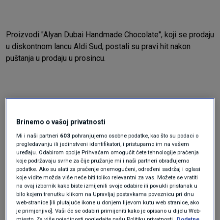
Proizvodi "Alyan Dubai Handmade Chocolate", koji se prodaju
u diskontnom lancu Aldi Sud, postali su pravi hit nakon
puštanja u prodaju u prosincu.
Brinemo o vašoj privatnosti
Slastica koja je zahvaljujući TikToku postala planetarno
Mi i naši partneri
603
pohranjujemo osobne podatke, kao što su podaci o
pregledavanju ili jedinstveni identifikatori, i pristupamo im na vašem
poznata kao
"Dubai čokolada"
, spoj je kremaste pistacije,
uređaju. Odabirom opcije Prihvaćam omogućit ćete tehnologije praćenja
hrskavog kadaifa (tankih rezančića napravljenih od brašna i
koje podržavaju svrhe za čije pružanje mi i naši partneri obrađujemo
vode) i čokolade.
podatke. Ako su alati za praćenje onemogućeni, određeni sadržaj i oglasi
koje vidite možda više neće biti toliko relevantni za vas. Možete se vratiti
No županijski sud u Koelnu je izdao privremenu zabranu
na ovaj izbornik kako biste izmijenili svoje odabire ili povukli pristanak u
lancu trgovina Aldi Sud da prodaje taj proizvod, tvrdeći da je
bilo kojem trenutku klikom na Upravljaj postavkama poveznicu pri dnu
web-stranice [ili plutajuće ikone u donjem lijevom kutu web stranice, ako
naziv obmanjujući jer se ta slastica zapravo proizvodi u
je primjenjivo]. Vaši će se odabiri primijeniti kako je opisano u dijelu Web-
Turskoj i Aldi je morao zaustaviti prodaju "Dubai čokolade".
mjesto. Za više pojedinosti pogledajte našu Politiku privatnosti.
Dodatne