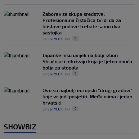
Zaboravite skupa sredstva:
Profesionalna čistačica tvrdi da za
blistave podove trebate samo dva
sastojka
0
LIFESTYLE
6. kol.
|
|
Japanke nisu uvijek najbolji izbor:
Stručnjaci otkrivaju koja je ljetna obuća
bolja za stopala
0
LIFESTYLE
6. kol.
|
|
Ovo su najbolji europski "drugi gradovi"
koje vrijedi posjetiti. Među njima i jedan
hrvatski
0
LIFESTYLE
6. kol.
|
|
SHOWBIZ