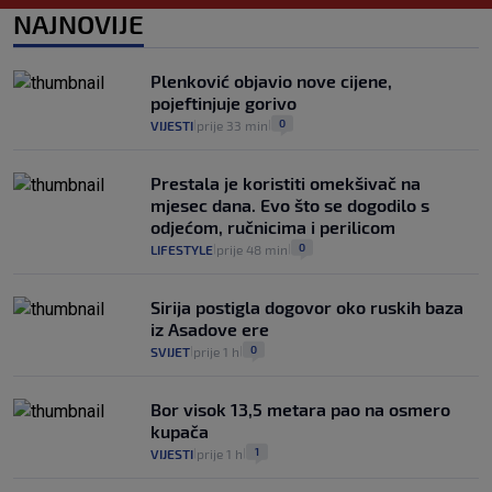
8
VIJESTI
3. kol.
NAJNOVIJE
|
|
Selidba je jedno od stresnijih iskustava.
Evo aktualnih cijena i nekoliko savjeta
Plenković objavio nove cijene,
da prođe što lakše i jeftinije
pojeftinjuje gorivo
0
VIJESTI
2. kol.
|
|
0
VIJESTI
prije 33 min
|
|
Prestala je koristiti omekšivač na
mjesec dana. Evo što se dogodilo s
odjećom, ručnicima i perilicom
0
LIFESTYLE
prije 48 min
|
|
Sirija postigla dogovor oko ruskih baza
iz Asadove ere
0
SVIJET
prije 1 h
|
|
Bor visok 13,5 metara pao na osmero
kupača
1
VIJESTI
prije 1 h
|
|