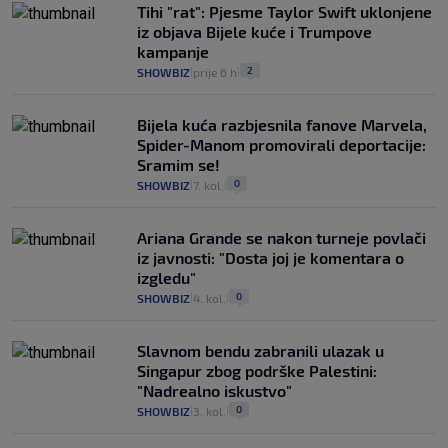
Tihi "rat": Pjesme Taylor Swift uklonjene
iz objava Bijele kuće i Trumpove
kampanje
2
SHOWBIZ
prije 6 h
|
|
Bijela kuća razbjesnila fanove Marvela,
Spider-Manom promovirali deportacije:
Sramim se!
0
SHOWBIZ
7. kol.
|
|
Ariana Grande se nakon turneje povlači
iz javnosti: "Dosta joj je komentara o
izgledu"
0
SHOWBIZ
4. kol.
|
|
Slavnom bendu zabranili ulazak u
Singapur zbog podrške Palestini:
"Nadrealno iskustvo"
0
SHOWBIZ
3. kol.
|
|