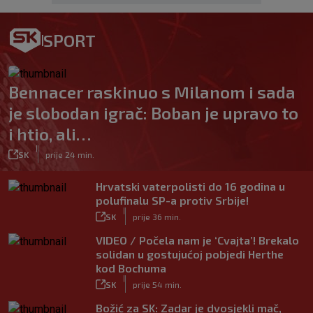
SPORT
Bennacer raskinuo s Milanom i sada
je slobodan igrač: Boban je upravo to
i htio, ali…
|
SK
prije 24 min.
Hrvatski vaterpolisti do 16 godina u
polufinalu SP-a protiv Srbije!
|
SK
prije 36 min.
VIDEO / Počela nam je ‘Cvajta’! Brekalo
solidan u gostujućoj pobjedi Herthe
kod Bochuma
|
SK
prije 54 min.
Božić za SK: Zadar je dvosjekli mač,