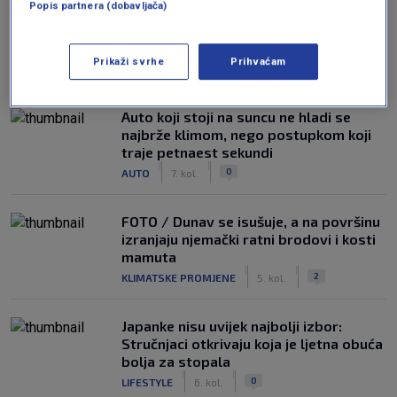
Popis partnera (dobavljača)
Prikaži svrhe
Prihvaćam
NAJČITANIJE
Auto koji stoji na suncu ne hladi se
najbrže klimom, nego postupkom koji
traje petnaest sekundi
|
|
0
AUTO
7. kol.
FOTO / Dunav se isušuje, a na površinu
izranjaju njemački ratni brodovi i kosti
mamuta
|
|
2
KLIMATSKE PROMJENE
5. kol.
Japanke nisu uvijek najbolji izbor:
Stručnjaci otkrivaju koja je ljetna obuća
bolja za stopala
|
|
0
LIFESTYLE
6. kol.