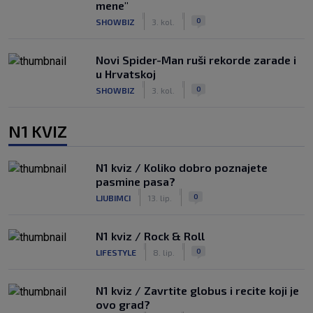
mene"
|
|
0
SHOWBIZ
3. kol.
Novi Spider-Man ruši rekorde zarade i
u Hrvatskoj
|
|
0
SHOWBIZ
3. kol.
N1 KVIZ
N1 kviz / Koliko dobro poznajete
pasmine pasa?
|
|
0
LJUBIMCI
13. lip.
N1 kviz / Rock & Roll
|
|
0
LIFESTYLE
8. lip.
N1 kviz / Zavrtite globus i recite koji je
ovo grad?