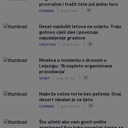
stručnjaka: Jurica Žuža novi je pomoćni
prozračne i tražit ćete još jednu turu
trener Barcelone
|
|
0
COOKING
prije 0 min.
|
SK
prije 2 h
Deset najdužih letova na svijetu: Traju
gotovo cijeli dan i povezuju
najudaljenije gradove
|
|
0
LIFESTYLE
prije 6 min.
Moskva o incidentu s dronom u
Leipzigu: "Brzopleto organizirana
provokacija"
|
|
0
SVIJET
prije 18 min.
Najbrža voćna torta bez pečenja: Ovaj
desert idealan je za ljeto
|
|
0
COOKING
prije 30 min.
Što učiniti ako vam gosti unište
apartman? Evo kako povećati šanse za