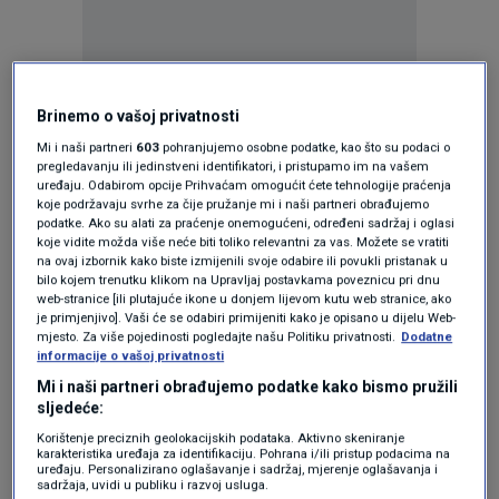
Brinemo o vašoj privatnosti
Oglas
Mi i naši partneri
603
pohranjujemo osobne podatke, kao što su podaci o
pregledavanju ili jedinstveni identifikatori, i pristupamo im na vašem
uređaju. Odabirom opcije Prihvaćam omogućit ćete tehnologije praćenja
koje podržavaju svrhe za čije pružanje mi i naši partneri obrađujemo
podatke. Ako su alati za praćenje onemogućeni, određeni sadržaj i oglasi
koje vidite možda više neće biti toliko relevantni za vas. Možete se vratiti
na ovaj izbornik kako biste izmijenili svoje odabire ili povukli pristanak u
bilo kojem trenutku klikom na Upravljaj postavkama poveznicu pri dnu
web-stranice [ili plutajuće ikone u donjem lijevom kutu web stranice, ako
je primjenjivo]. Vaši će se odabiri primijeniti kako je opisano u dijelu Web-
mjesto. Za više pojedinosti pogledajte našu Politiku privatnosti.
Dodatne
informacije o vašoj privatnosti
Mi i naši partneri obrađujemo podatke kako bismo pružili
sljedeće:
Oglas
Korištenje preciznih geolokacijskih podataka. Aktivno skeniranje
karakteristika uređaja za identifikaciju. Pohrana i/ili pristup podacima na
uređaju. Personalizirano oglašavanje i sadržaj, mjerenje oglašavanja i
sadržaja, uvidi u publiku i razvoj usluga.