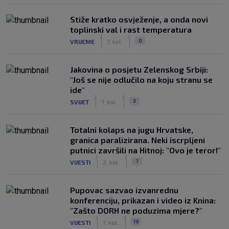
Stiže kratko osvježenje, a onda novi
toplinski val i rast temperatura
|
|
0
VRIJEME
7. kol.
Jakovina o posjetu Zelenskog Srbiji:
"Još se nije odlučilo na koju stranu se
ide"
|
|
3
SVIJET
7. kol.
Totalni kolaps na jugu Hrvatske,
granica paralizirana. Neki iscrpljeni
putnici završili na Hitnoj: "Ovo je teror!"
|
|
7
VIJESTI
2. kol.
Pupovac sazvao izvanrednu
konferenciju, prikazan i video iz Knina:
"Zašto DORH ne poduzima mjere?"
|
|
19
VIJESTI
7. kol.