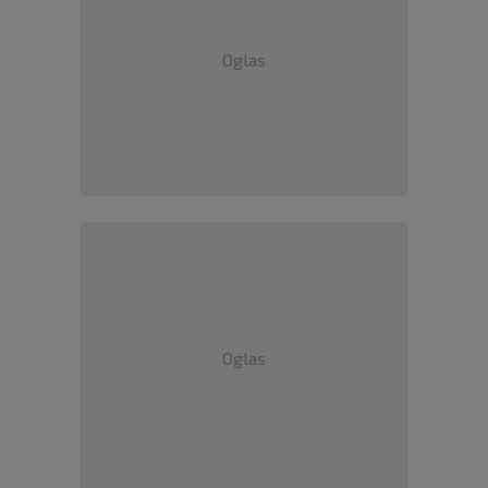
Oglas
Oglas