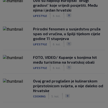
Ovo su najbolji europski "drugi
gradovi" koje vrijedi posjetiti. Među
njima i jedan hrvatski
|
|
0
LIFESTYLE
6. kol.
Prirodni fenomen u susjedstvu pruža
spas od vrućina, u špilji tijekom cijele
godine 11 stupnjeva
|
|
1
LIFESTYLE
6. kol.
FOTO, VIDEO/ Kupanje s konjima hit
među turistima na hrvatskoj obali
|
|
1
LIFESTYLE
6. kol.
Ovaj grad proglašen je kulinarskom
prijestolnicom svijeta, a nije daleko od
Hrvatske
|
|
0
COOKING
5. kol.