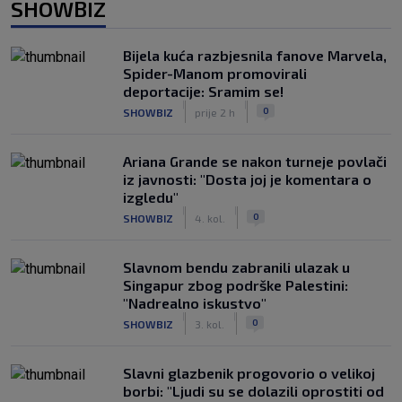
SHOWBIZ
Bijela kuća razbjesnila fanove Marvela,
Spider-Manom promovirali
deportacije: Sramim se!
|
|
0
SHOWBIZ
prije 2 h
Ariana Grande se nakon turneje povlači
iz javnosti: "Dosta joj je komentara o
izgledu"
|
|
0
SHOWBIZ
4. kol.
Slavnom bendu zabranili ulazak u
Singapur zbog podrške Palestini:
"Nadrealno iskustvo"
|
|
0
SHOWBIZ
3. kol.
Slavni glazbenik progovorio o velikoj
borbi: "Ljudi su se dolazili oprostiti od