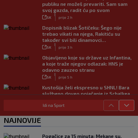
publiku ne možeš prevariti. Sam sam
svoj gazda, radit ću po svom
|
SK
prije 2 h
Dopisnik blizak Šotičeku: Šego nije
trebao vikati na njega, Rakitiću su
također svi bili dinamovci…
|
SK
prije 3 h
Objavljeno koje su države uz Infantina,
a koje traže njegov odlazak: HNS je
odavno zauzeo stranu
|
SK
prije 5 h
Kustošija želi ekspresno u SHNL! Bara
službeno doveo pojačanje iz Schalkea
|
SK
prije 4 h
Idi na Sport
Tomiyasu se vraća u Premier ligu,
postat će suigrač bivšeg Vatrenog
NAJNOVIJE
|
SK
prije 3 h
Veliko priznanje za hrvatskog
Pogačice za 15 minuta: Mekane su,