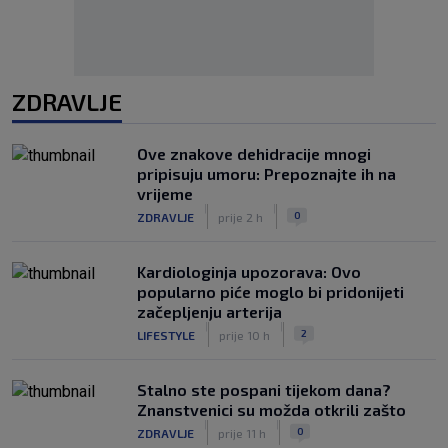
ZDRAVLJE
Ove znakove dehidracije mnogi
pripisuju umoru: Prepoznajte ih na
vrijeme
|
|
0
ZDRAVLJE
prije 2 h
Kardiologinja upozorava: Ovo
popularno piće moglo bi pridonijeti
začepljenju arterija
|
|
2
LIFESTYLE
prije 10 h
Stalno ste pospani tijekom dana?
Znanstvenici su možda otkrili zašto
|
|
0
ZDRAVLJE
prije 11 h