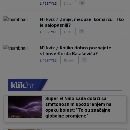
|
|
0
LIFESTYLE
2. lip.
N1 kviz / Zmije, meduze, komarci... Tko
je najopasniji?
|
|
0
LIFESTYLE
1. lip.
N1 kviz / Koliko dobro poznajete
stihove Đorđa Balaševića?
|
|
11
LIFESTYLE
18. svi.
Super El Niño sada dolazi sa
smrtonosnim upozorenjem na
opaku bolest: "To su značajne
globalne promjene"