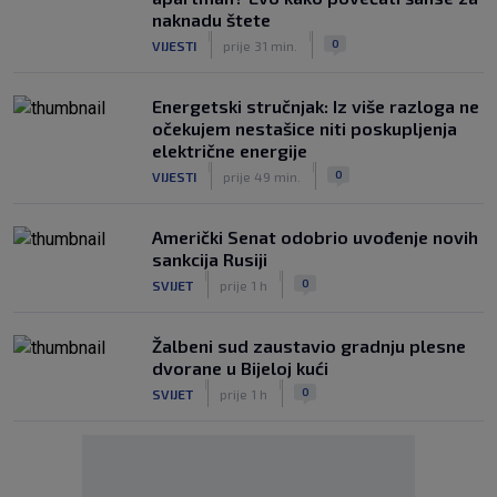
naknadu štete
|
|
0
VIJESTI
prije 31 min.
Energetski stručnjak: Iz više razloga ne
očekujem nestašice niti poskupljenja
električne energije
|
|
0
VIJESTI
prije 49 min.
Američki Senat odobrio uvođenje novih
sankcija Rusiji
|
|
0
SVIJET
prije 1 h
Žalbeni sud zaustavio gradnju plesne
dvorane u Bijeloj kući
|
|
0
SVIJET
prije 1 h