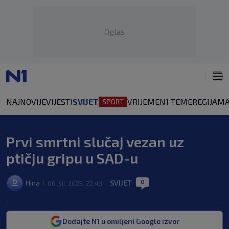
Oglas
NAJNOVIJE
VIJESTI
SVIJET
VRIJEME
N1 TEME
REGIJA
MA
Prvi smrtni slučaj vezan uz
ptičju gripu u SAD-u
0
Hina
SVIJET
06. sij. 2025. 22:43
|
|
|
Dodajte N1 u omiljeni Google izvor