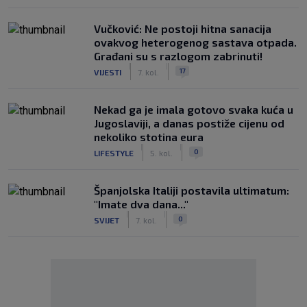
Vučković: Ne postoji hitna sanacija
ovakvog heterogenog sastava otpada.
Građani su s razlogom zabrinuti!
|
|
17
VIJESTI
7. kol.
Nekad ga je imala gotovo svaka kuća u
Jugoslaviji, a danas postiže cijenu od
nekoliko stotina eura
|
|
0
LIFESTYLE
5. kol.
Španjolska Italiji postavila ultimatum:
"Imate dva dana..."
|
|
0
SVIJET
7. kol.