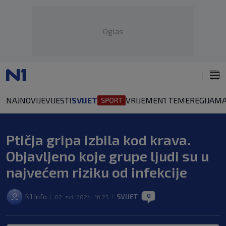
Oglas
NAJNOVIJE
VIJESTI
SVIJET
VRIJEME
N1 TEME
REGIJA
MA
Ptičja gripa izbila kod krava.
Objavljeno koje grupe ljudi su u
najvećem riziku od infekcije
0
N1 Info
SVIJET
02. svi. 2024. 16:25
|
|
|