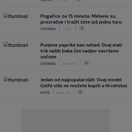
Pogačice za 15 minuta: Mekane su,
prozračne i tražit ćete još jednu turu
|
|
0
COOKING
7. kol.
Punjene paprike kao nekad: Ovaj mali
trik naših baka čini nadjev savršeno
sočnim
|
|
0
COOKING
prije 4 h
Jedan od najpopularnijih: Ovaj model
Golfa više ne možete kupiti u Hrvatskoj
|
|
0
AUTO
prije 5 h