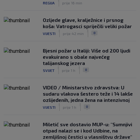
suca je hit
|
REGIJA
prije 16 min
|
SK
prije 6 h
Ozljede glave, kralježnice i prsnog
koša: Vatrogasci spriječili veliki požar
|
|
0
VIJESTI
prije 42 min
Bjesni požar u Italiji: Više od 200 ljudi
evakuirano s obale najvećeg
talijanskog jezera
|
|
0
SVIJET
prije 1 h
VIDEO / Ministarstvo zdravstva: U
sudaru vlakova šestero teže i 14 lakše
ozlijeđenih, jedna žena na intenzivnoj
|
|
0
VIJESTI
prije 1 h
Miletić sve dostavio MUP-u: "Sumnjivi
otpad nalazi se i kod Udbine, na
zemljišnoj čestici u vlasništvu države"