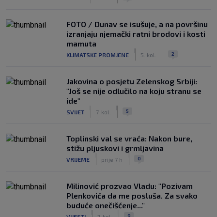
FOTO / Dunav se isušuje, a na površinu
izranjaju njemački ratni brodovi i kosti
mamuta
|
|
2
KLIMATSKE PROMJENE
5. kol.
Jakovina o posjetu Zelenskog Srbiji:
"Još se nije odlučilo na koju stranu se
ide"
|
|
5
SVIJET
7. kol.
Toplinski val se vraća: Nakon bure,
stižu pljuskovi i grmljavina
|
|
0
VRIJEME
prije 7 h
Milinović prozvao Vladu: "Pozivam
Plenkovića da me posluša. Za svako
buduće onečišćenje..."
|
|
9
VIJESTI
7. kol.