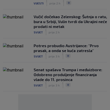
|
|
0
VIJESTI
prije 2 h
Vučić dočekao Zelenskog: Šutnja o ratu,
bura u Srbiji, Vulin tvrdi da Ukrajini neće
prodati ni metak
|
SVIJET
prije 2 h
Potres probudio Austrijance: "Prvo
prasak, a onda se kuća zatresla"
|
|
0
SVIJET
prije 3 h
Senat spašava Trumpa i međuizbore:
Odobreno produljenje financiranja
vlade do 11. prosinca
|
|
0
SVIJET
prije 3 h