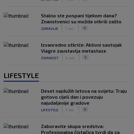
Stalno ste pospani tijekom dana?
Znanstvenici su možda otkrili zašto
|
|
0
ZDRAVLJE
7. kol.
Izvanredno otkriće: Aktivni sastojak
Viagre zaustavlja metastaze
|
|
2
ZNANOST
6. kol.
LIFESTYLE
Deset najdužih letova na svijetu: Traju
gotovo cijeli dan i povezuju
najudaljenije gradove
|
|
0
LIFESTYLE
7. kol.
Zaboravite skupa sredstva:
Profesionalna čistačica tvrdi da za