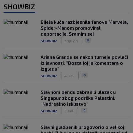
SHOWBIZ
Bijela kuća razbjesnila fanove Marvela,
Spider-Manom promovirali
deportacije: Sramim se!
|
|
0
SHOWBIZ
prije 2 h
Ariana Grande se nakon turneje povlači
iz javnosti: "Dosta joj je komentara o
izgledu"
|
|
0
SHOWBIZ
4. kol.
Slavnom bendu zabranili ulazak u
Singapur zbog podrške Palestini:
"Nadrealno iskustvo"
|
|
0
SHOWBIZ
3. kol.
Slavni glazbenik progovorio o velikoj
borbi: "Ljudi su se dolazili oprostiti od