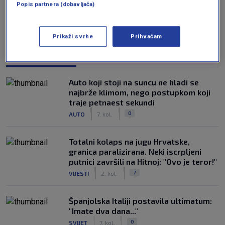
Popis partnera (dobavljača)
Prikaži svrhe
Prihvaćam
NAJČITANIJE
Auto koji stoji na suncu ne hladi se
najbrže klimom, nego postupkom koji
traje petnaest sekundi
|
|
0
AUTO
7. kol.
Totalni kolaps na jugu Hrvatske,
granica paralizirana. Neki iscrpljeni
putnici završili na Hitnoj: "Ovo je teror!"
|
|
7
VIJESTI
2. kol.
Španjolska Italiji postavila ultimatum:
"Imate dva dana..."
|
|
0
SVIJET
7. kol.