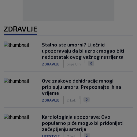
ZDRAVLJE
Stalno ste umorni? Liječnici
upozoravaju da bi uzrok mogao biti
nedostatak ovog važnog nutrijenta
|
|
0
ZDRAVLJE
prije 8 h
Ove znakove dehidracije mnogi
pripisuju umoru: Prepoznajte ih na
vrijeme
|
|
0
ZDRAVLJE
7. kol.
Kardiologinja upozorava: Ovo
popularno piće moglo bi pridonijeti
začepljenju arterija
|
|
2
LIFESTYLE
7. kol.