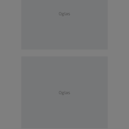
Oglas
Oglas