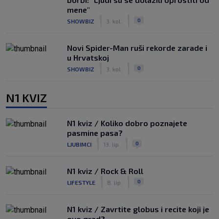
mene"
|
|
0
SHOWBIZ
3. kol.
Novi Spider-Man ruši rekorde zarade i
u Hrvatskoj
|
|
0
SHOWBIZ
3. kol.
N1 KVIZ
N1 kviz / Koliko dobro poznajete
pasmine pasa?
|
|
0
LJUBIMCI
13. lip.
N1 kviz / Rock & Roll
|
|
0
LIFESTYLE
8. lip.
N1 kviz / Zavrtite globus i recite koji je
ovo grad?