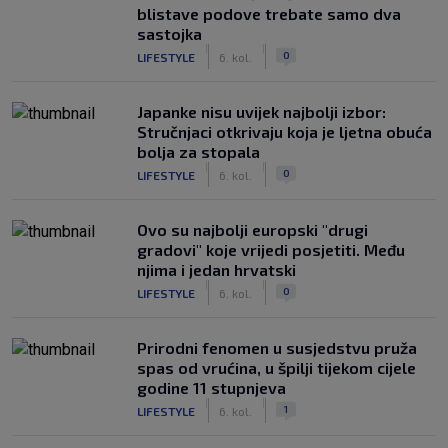
blistave podove trebate samo dva
sastojka
|
|
0
LIFESTYLE
6. kol.
Japanke nisu uvijek najbolji izbor:
Stručnjaci otkrivaju koja je ljetna obuća
bolja za stopala
|
|
0
LIFESTYLE
6. kol.
Ovo su najbolji europski "drugi
gradovi" koje vrijedi posjetiti. Među
njima i jedan hrvatski
|
|
0
LIFESTYLE
6. kol.
Prirodni fenomen u susjedstvu pruža
spas od vrućina, u špilji tijekom cijele
godine 11 stupnjeva
|
|
1
LIFESTYLE
6. kol.