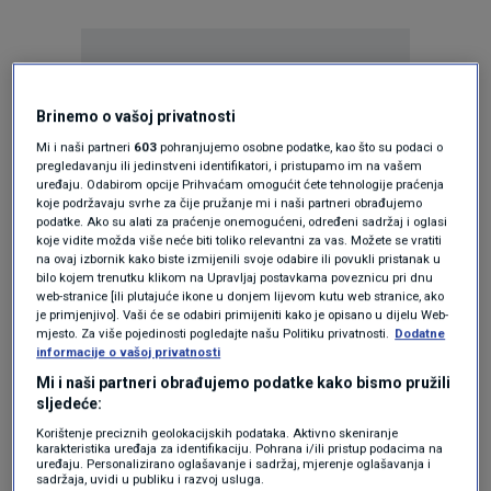
Brinemo o vašoj privatnosti
Mi i naši partneri
603
pohranjujemo osobne podatke, kao što su podaci o
Oglas
pregledavanju ili jedinstveni identifikatori, i pristupamo im na vašem
uređaju. Odabirom opcije Prihvaćam omogućit ćete tehnologije praćenja
koje podržavaju svrhe za čije pružanje mi i naši partneri obrađujemo
podatke. Ako su alati za praćenje onemogućeni, određeni sadržaj i oglasi
koje vidite možda više neće biti toliko relevantni za vas. Možete se vratiti
na ovaj izbornik kako biste izmijenili svoje odabire ili povukli pristanak u
bilo kojem trenutku klikom na Upravljaj postavkama poveznicu pri dnu
web-stranice [ili plutajuće ikone u donjem lijevom kutu web stranice, ako
je primjenjivo]. Vaši će se odabiri primijeniti kako je opisano u dijelu Web-
mjesto. Za više pojedinosti pogledajte našu Politiku privatnosti.
Dodatne
informacije o vašoj privatnosti
Mi i naši partneri obrađujemo podatke kako bismo pružili
sljedeće:
Korištenje preciznih geolokacijskih podataka. Aktivno skeniranje
Oglas
karakteristika uređaja za identifikaciju. Pohrana i/ili pristup podacima na
uređaju. Personalizirano oglašavanje i sadržaj, mjerenje oglašavanja i
sadržaja, uvidi u publiku i razvoj usluga.