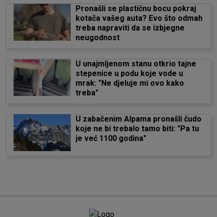
Pronašli se plastičnu bocu pokraj
kotača vašeg auta? Evo što odmah
treba napraviti da se izbjegne
neugodnost
U unajmljenom stanu otkrio tajne
stepenice u podu koje vode u
mrak: "Ne djeluje mi ovo kako
treba"
U zabačenim Alpama pronašli čudo
koje ne bi trebalo tamo biti: "Pa tu
je već 1100 godina"