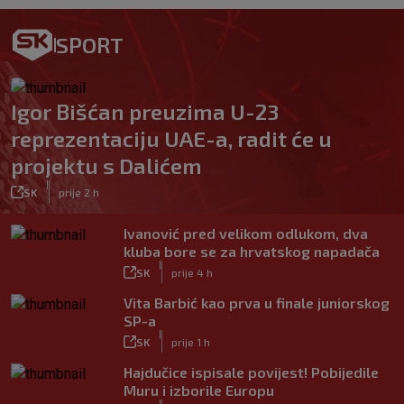
SPORT
Igor Bišćan preuzima U-23
reprezentaciju UAE-a, radit će u
projektu s Dalićem
|
SK
prije 2 h
Ivanović pred velikom odlukom, dva
kluba bore se za hrvatskog napadača
|
SK
prije 4 h
Vita Barbić kao prva u finale juniorskog
SP-a
|
SK
prije 1 h
Hajdučice ispisale povijest! Pobijedile
Muru i izborile Europu
|