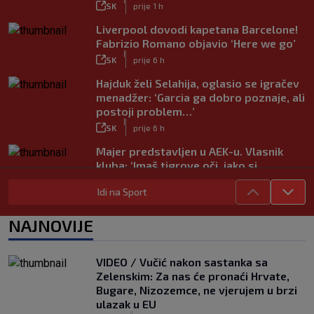
SK
prije 1 h
Liverpool dovodi kapetana Barcelone!
Fabrizio Romano objavio ‘Here we go’
|
SK
prije 6 h
Hajduk želi Selahija, oglasio se igračev
menadžer: ‘Garcia ga dobro poznaje, ali
postoji problem…’
|
SK
prije 6 h
Majer predstavljen u AEK-u. Vlasnik
kluba: ‘Imaš tigrove oči, jako si
inteligentan’
Idi na Sport
|
SK
prije 5 h
Bio je hit druge lige, a sada s Istrom
NAJNOVIJE
prijeti Hajduku: ‘Imao sam 16 ponuda,
ali htio sam SHNL’
|
VIDEO / Vučić nakon sastanka sa
SK
prije 6 h
Zelenskim: Za nas će pronaći Hrvate,
VIDEO / Tenisač se požalio na
Bugare, Nizozemce, ne vjerujem u brzi
gledatelja koji mu je smetao, reakcija
ulazak u EU