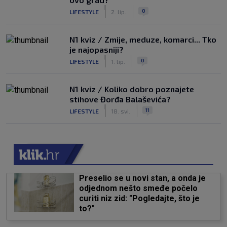
|
|
0
LIFESTYLE
2. lip.
N1 kviz / Zmije, meduze, komarci... Tko
je najopasniji?
|
|
0
LIFESTYLE
1. lip.
N1 kviz / Koliko dobro poznajete
stihove Đorđa Balaševića?
|
|
11
LIFESTYLE
18. svi.
Preselio se u novi stan, a onda je
odjednom nešto smeđe počelo
curiti niz zid: "Pogledajte, što je
to?"