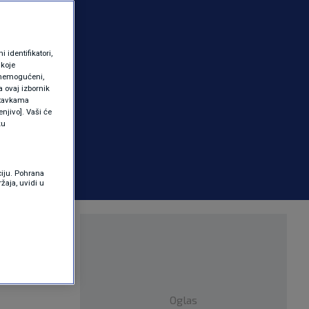
identifikatori,
 koje
 onemogućeni,
a ovaj izbornik
ostavkama
njivo]. Vaši će
ku
ciju. Pohrana
žaja, uvidi u
lar
mirovni
Oglas