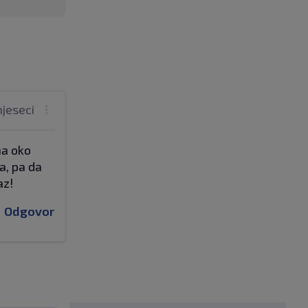
mjeseci
na oko
a, pa da
az!
Odgovor