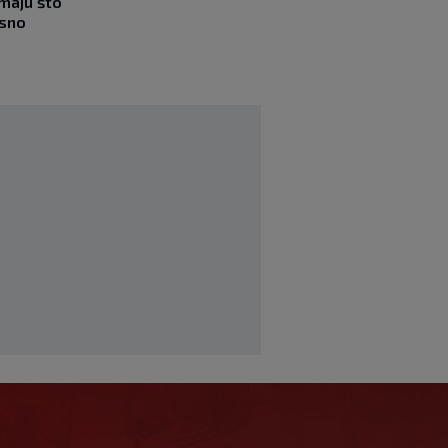
imaju što
esno