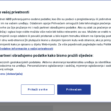
mačkog kancelara kao
N1(DIS)INFO
m pregovorima. Berlin
KLIMATSKE PROMJENE
 vašoj privatnosti
rtneri
603
pohranjujemo osobne podatke, kao što su podaci o pregledavanju ili jedinstveni 
FOTO
o im na vašem uređaju. Odabirom opcije Prihvaćam omogućit ćete tehnologije praćenja
vrhe za čije pružanje mi i naši partneri obrađujemo podatke. Ako su alati za praćenje
žaj i oglasi koje vidite možda više neće biti toliko relevantni za vas. Možete se vratiti n
VIDEO
zmijenili svoje odabire ili povukli pristanak u bilo kojem trenutku klikom na Upravljaj p
i dnu web-stranice [ili plutajuće ikone u donjem lijevom kutu web stranice, ako je primje
rimijeniti kako je opisano u dijelu Web-mjesto. Za više pojedinosti pogledajte našu Politi
Dodatne informacije o vašoj privatnosti
 partneri obrađujemo podatke kako bismo pružili sljedeće:
reciznih geolokacijskih podataka. Aktivno skeniranje karakteristika uređaja za identifika
p podacima na uređaju. Personalizirano oglašavanje i sadržaj, mjerenje oglašavanja i sadr
zvoj usluga.
era (dobavljača)
og predsjednika Vladimira Putina da bi bivši kance
vorima s Europskom unijom kako bi se dogovorio 
Prikaži svrhe
Prihvaćam