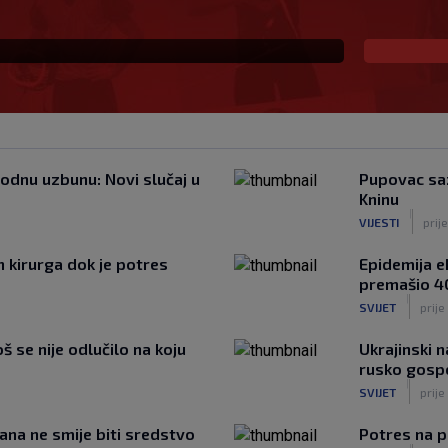
rodnu uzbunu: Novi slučaj u
Pupovac sa
Kninu
|
VIJESTI
prij
h kirurga dok je potres
Epidemija e
premašio 4
|
SVIJET
prij
š se nije odlučilo na koju
Ukrajinski 
rusko gosp
|
SVIJET
prije
đana ne smije biti sredstvo
Potres na 