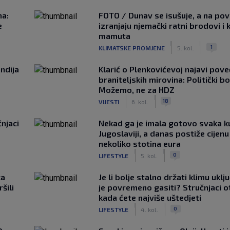
na:
FOTO / Dunav se isušuje, a na pov
e
izranjaju njemački ratni brodovi i 
mamuta
|
|
1
KLIMATSKE PROMJENE
5. kol.
ndija
Klarić o Plenkovićevoj najavi pove
braniteljskih mirovina: Politički b
Možemo, ne za HDZ
|
|
18
VIJESTI
6. kol.
čnjaci
Nekad ga je imala gotovo svaka k
Jugoslaviji, a danas postiže cijenu
nekoliko stotina eura
|
|
0
LIFESTYLE
5. kol.
ca
Je li bolje stalno držati klimu uklj
šili
je povremeno gasiti? Stručnjaci o
kada ćete najviše uštedjeti
|
|
0
LIFESTYLE
4. kol.