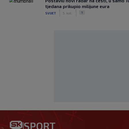
Postavili novi radar na cesti, u samo 1
tjedana prikupio milijune eura
|
|
1
SVIJET
5. kol.
Benfica ponovno želi Šutala?
SPORT
hrvatski stoper među glavn