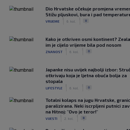
Dio Hrvatske očekuje promjena vreme
Stižu pljuskovi, bura i pad temperatur
|
|
0
VRIJEME
6. kol.
Kako je otkriven osmi kontinent? Zeala
im je cijelo vrijeme bila pod nosom
|
|
0
ZNANOST
6. kol.
Japanke nisu uvijek najbolji izbor: Stru
otkrivaju koja je ljetna obuća bolja za
stopala
|
|
0
LIFESTYLE
6. kol.
Totalni kolaps na jugu Hrvatske, grani
paralizirana. Neki iscrpljeni putnici zavr
na Hitnoj: "Ovo je teror!"
|
|
8
VIJESTI
2. kol.