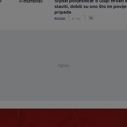
0
Srpski povjesničar o Oluji: Hrvati 
slaviti, dobili su ono što im povij
pripada
|
|
4
REGIJA
6. kol.
Oglas
 Portugalci tvrde da je
im željama