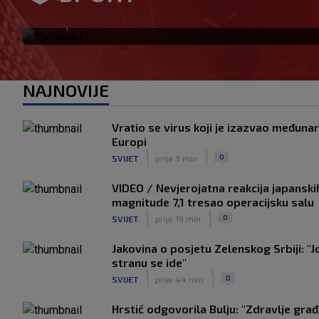
|
SK
prije 32 min
NAJNOVIJE
Vratio se virus koji je izazvao međuna
Europi
|
|
0
SVIJET
prije 3 min
VIDEO / Nevjerojatna reakcija japanski
magnitude 7,1 tresao operacijsku salu
|
|
0
SVIJET
prije 19 min
Jakovina o posjetu Zelenskog Srbiji: "Jo
stranu se ide"
|
|
0
SVIJET
prije 44 min
Hrstić odgovorila Bulju: "Zdravlje gra