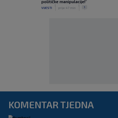
političke manipulacije!"
|
|
1
VIJESTI
prije 47 min
KOMENTAR TJEDNA