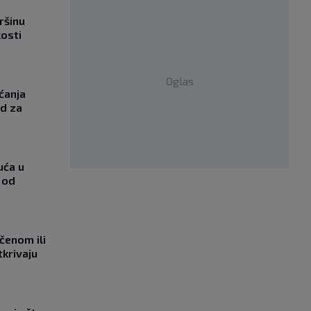
ršinu
kosti
Oglas
ćanja
od za
uća u
 od
učenom ili
tkrivaju