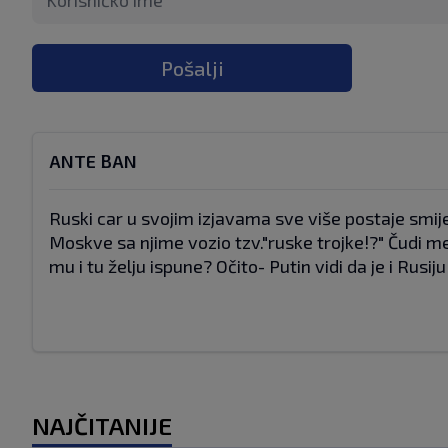
Pošalji
ANTE BAN
Ruski car u svojim izjavama sve više postaje smiješ
Moskve sa njime vozio tzv."ruske trojke!?" Čudi me
mu i tu želju ispune? Očito- Putin vidi da je i Rusiju
NAJČITANIJE