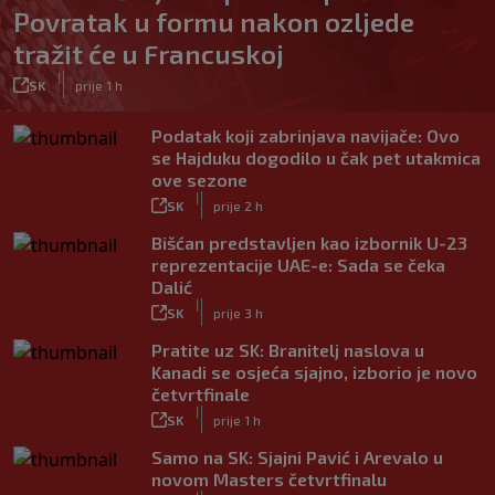
Povratak u formu nakon ozljede
tražit će u Francuskoj
|
SK
prije 1 h
Podatak koji zabrinjava navijače: Ovo
se Hajduku dogodilo u čak pet utakmica
ove sezone
|
SK
prije 2 h
Bišćan predstavljen kao izbornik U-23
reprezentacije UAE-e: Sada se čeka
Dalić
|
SK
prije 3 h
Pratite uz SK: Branitelj naslova u
Kanadi se osjeća sjajno, izborio je novo
četvrtfinale
|
SK
prije 1 h
Samo na SK: Sjajni Pavić i Arevalo u
novom Masters četvrtfinalu