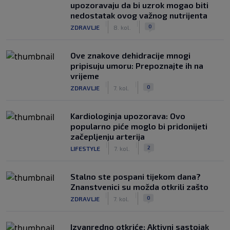
upozoravaju da bi uzrok mogao biti
nedostatak ovog važnog nutrijenta
|
|
0
ZDRAVLJE
8. kol.
Ove znakove dehidracije mnogi
pripisuju umoru: Prepoznajte ih na
vrijeme
|
|
0
ZDRAVLJE
7. kol.
Kardiologinja upozorava: Ovo
popularno piće moglo bi pridonijeti
začepljenju arterija
|
|
2
LIFESTYLE
7. kol.
Stalno ste pospani tijekom dana?
Znanstvenici su možda otkrili zašto
|
|
0
ZDRAVLJE
7. kol.
Izvanredno otkriće: Aktivni sastojak