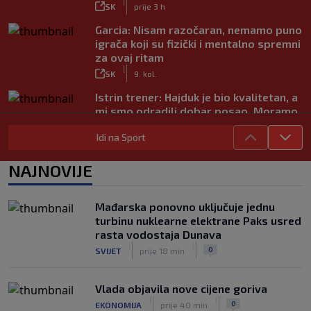
|
SK
prije 3 h
Garcia: Nisam razočaran, nemamo puno
igrača koji su fizički i mentalno spremni
za ovaj ritam
|
SK
9. kol.
Istrin trener: Hajduk je bio kvalitetan, a
mi smo odradili dobar posao. Moramo
popraviti koncentraciju
|
Idi na Sport
SK
9. kol.
Juniori Dinama poraženi u finalu
NAJNOVIJE
juniorskog turnira Mladen Ramljak
|
SK
9. kol.
Mađarska ponovno uključuje jednu
Sjajni Varaždin razbio Slaven u derbiju
turbinu nuklearne elektrane Paks usred
sjevera
rasta vodostaja Dunava
|
|
|
SK
9. kol.
0
SVIJET
prije 18 min
Vlada objavila nove cijene goriva
|
|
0
EKONOMIJA
prije 40 min