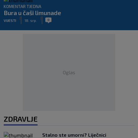
KOMENTAR TJEDNA
Bura u čaši limunade
|
|
0
VIJESTI
18. srp.
Oglas
ZDRAVLJE
Stalno ste umorni? Liječnici