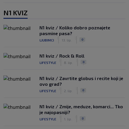
N1 KVIZ
N1 kviz / Koliko dobro poznajete
pasmine pasa?
|
|
0
LJUBIMCI
13. lip.
N1 kviz / Rock & Roll
|
|
0
LIFESTYLE
8. lip.
N1 kviz / Zavrtite globus i recite koji je
ovo grad?
|
|
0
LIFESTYLE
2. lip.
N1 kviz / Zmije, meduze, komarci... Tko
je najopasniji?
|
|
0
LIFESTYLE
1. lip.