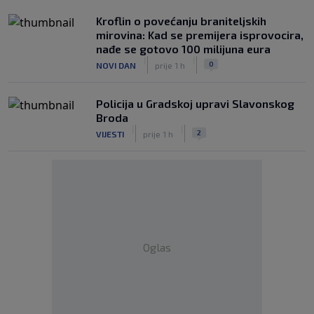
Kroflin o povećanju braniteljskih
mirovina: Kad se premijera isprovocira,
nađe se gotovo 100 milijuna eura
|
|
0
NOVI DAN
prije 1 h
Policija u Gradskoj upravi Slavonskog
Broda
|
|
2
VIJESTI
prije 1 h
Oglas