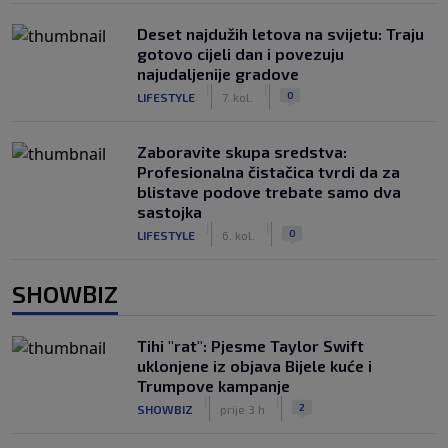
Deset najdužih letova na svijetu: Traju
gotovo cijeli dan i povezuju
najudaljenije gradove
|
|
0
LIFESTYLE
7. kol.
Zaboravite skupa sredstva:
Profesionalna čistačica tvrdi da za
blistave podove trebate samo dva
sastojka
|
|
0
LIFESTYLE
6. kol.
SHOWBIZ
Tihi "rat": Pjesme Taylor Swift
uklonjene iz objava Bijele kuće i
Trumpove kampanje
|
|
2
SHOWBIZ
prije 3 h