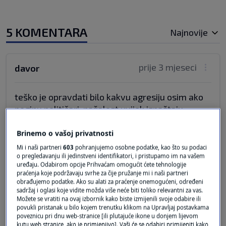
5 KOMENTARA
Najnovije
prije 3 mjeseci
davor
teško je opravdati bilo kakvu agresiju osim ako
poginu političari. nažalost uvijek ispaštaju
nedužni civili. Sve se može riješiti diolomacijom.
Na kraju će se to i dogoditi.
Brinemo o vašoj privatnosti
Ništa se ne događa bez razloga tako se ni Putin
Mi i naši partneri
603
pohranjujemo osobne podatke, kao što su podaci
nije jedno jutro probudio i rekao "napasti ću
o pregledavanju ili jedinstveni identifikatori, i pristupamo im na vašem
uređaju. Odabirom opcije Prihvaćam omogućit ćete tehnologije
Ukrajinu" . Ako se, navodno, Gorbačov dogovorio
praćenja koje podržavaju svrhe za čije pružanje mi i naši partneri
sa zapadnim liderima da države moje graniče sa
obrađujemo podatke. Ako su alati za praćenje onemogućeni, određeni
sadržaj i oglasi koje vidite možda više neće biti toliko relevantni za vas.
Rusijom neće ući u NATO. Mislim da je to bila
Možete se vratiti na ovaj izbornik kako biste izmijenili svoje odabire ili
logična i razumna molba. To se očito nije
povukli pristanak u bilo kojem trenutku klikom na Upravljaj postavkama
poveznicu pri dnu web-stranice [ili plutajuće ikone u donjem lijevom
poštovalo .
kutu web stranice, ako je primjenjivo]. Vaši će se odabiri primijeniti kako