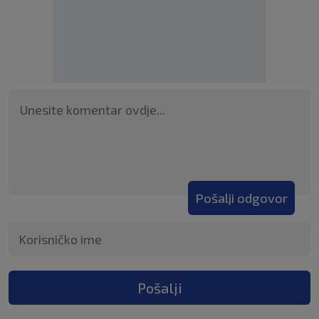
Pošalji odgovor
Pošalji