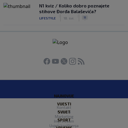
N1 kviz / Koliko dobro poznajete
stihove Đorđa Balaševića?
|
|
11
LIFESTYLE
18. svi.
NAJNOVIJE
VIJESTI
Kontakt
O Nama
SVIJET
Marketing
SPORT
Impressum
Uvjeti korištenja
VRIJEME