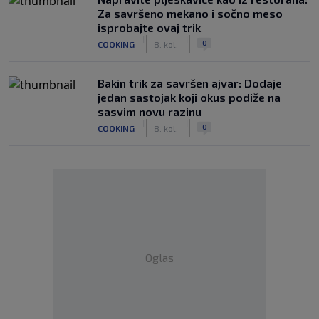
Za savršeno mekano i sočno meso
isprobajte ovaj trik
|
|
0
COOKING
8. kol.
Bakin trik za savršen ajvar: Dodaje
jedan sastojak koji okus podiže na
sasvim novu razinu
|
|
0
COOKING
8. kol.
Oglas