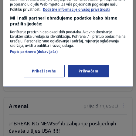
je opisano u dijelu Web-mjesto. Za više pojedinosti pogledajte našu
Odgovor
Politiku privatnosti.
Dodatne informacije o vašoj privatnosti
Mi i naši partneri obrađujemo podatke kako bismo
pružili sljedeće:
Korištenje preciznih geolokacijskih podataka. Aktivno skeniranje
prije 3 mjeseci
FOXTV
karakteristika uređaja za identifikaciju. Pohrana i/ili pristup podacima na
uređaju. Personalizirano oglašavanje i sadržaj, mjerenje oglašavanja i
sadržaja, uvidi u publiku i razvoj usluga.
Od kuda vam ta informacija,postali ste smješni
Popis partnera (dobavljača)
do bola,ne čudi me dolazi od jadnih i očajnih
Engleza...
Prikaži svrhe
Prihvaćam
Odgovor
prije 3 mjeseci
Arsenal
✅BREAKING NEWS✅ ili zabijanje poslijednjih
čavala u lijes USA !!!!!