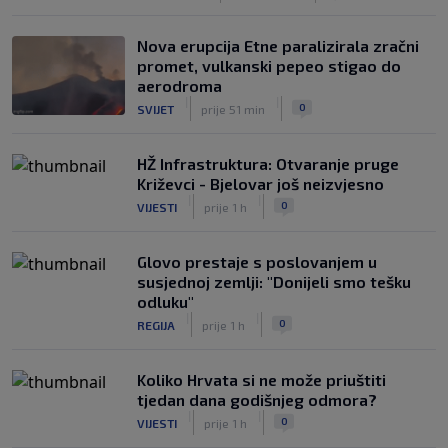
Nova erupcija Etne paralizirala zračni
promet, vulkanski pepeo stigao do
aerodroma
|
|
0
SVIJET
prije 51 min
HŽ Infrastruktura: Otvaranje pruge
Križevci - Bjelovar još neizvjesno
|
|
0
VIJESTI
prije 1 h
Glovo prestaje s poslovanjem u
susjednoj zemlji: "Donijeli smo tešku
odluku"
|
|
0
REGIJA
prije 1 h
Koliko Hrvata si ne može priuštiti
tjedan dana godišnjeg odmora?
|
|
0
VIJESTI
prije 1 h