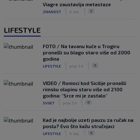
Viagre zaustavlja metastaze
|
|
2
ZNANOST
6. kol.
LIFESTYLE
FOTO / Na tavanu kuće u Trogiru
pronašli su blago staro više od 2000
godina
|
|
0
LIFESTYLE
prije 3 h
VIDEO / Ronioci kod Sicilije pronašli
rimsku olupinu staru više od 2100
godina: "Srce mi je zastalo"
|
|
0
SVIJET
prije 3 h
Kad je najbolje uzeti pauzu za ručak na
poslu? Evo što kažu stručnjaci
|
|
0
LIFESTYLE
9. kol.