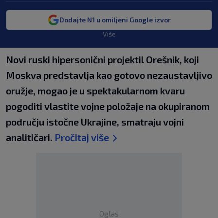
Dodajte N1 u omiljeni Google izvor
Više
Novi ruski hipersonični projektil Orešnik, koji
Moskva predstavlja kao gotovo nezaustavljivo
oružje, mogao je u spektakularnom kvaru
pogoditi vlastite vojne položaje na okupiranom
području istočne Ukrajine, smatraju vojni
analitičari.
Pročitaj više
Oglas