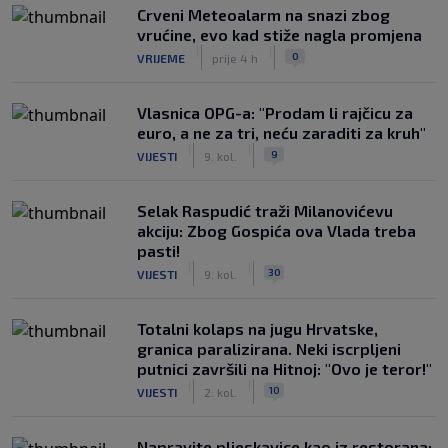
Crveni Meteoalarm na snazi zbog
vrućine, evo kad stiže nagla promjena
|
|
0
VRIJEME
prije 4 h
Vlasnica OPG-a: "Prodam li rajčicu za
euro, a ne za tri, neću zaraditi za kruh"
|
|
9
VIJESTI
9. kol.
Selak Raspudić traži Milanovićevu
akciju: Zbog Gospića ova Vlada treba
pasti!
|
|
30
VIJESTI
9. kol.
Totalni kolaps na jugu Hrvatske,
granica paralizirana. Neki iscrpljeni
putnici završili na Hitnoj: "Ovo je teror!"
|
|
10
VIJESTI
2. kol.
Napravite pljeskavice kao iz restorana: