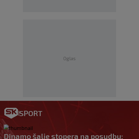
Oglas
SPORT
Dinamo šalje stopera na posudbu: