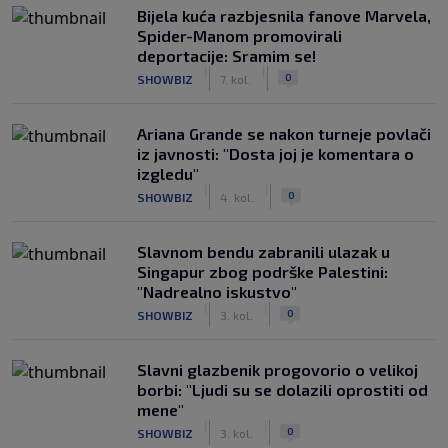
Bijela kuća razbjesnila fanove Marvela,
Spider-Manom promovirali
deportacije: Sramim se!
|
|
0
SHOWBIZ
7. kol.
Ariana Grande se nakon turneje povlači
iz javnosti: "Dosta joj je komentara o
izgledu"
|
|
0
SHOWBIZ
4. kol.
Slavnom bendu zabranili ulazak u
Singapur zbog podrške Palestini:
"Nadrealno iskustvo"
|
|
0
SHOWBIZ
3. kol.
Slavni glazbenik progovorio o velikoj
borbi: "Ljudi su se dolazili oprostiti od
mene"
|
|
0
SHOWBIZ
3. kol.