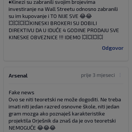
♦️Kinezi su zabranili svojim brojevima
investiranje na Wall Streetu odnosno zabranili
su im kupovanje i TO NIJE SVE 😂😂
💥💥💥💥KINESKI BROKERI SU DOBILI
DIREKTIVU DA U IDUĆE 4 GODINE PRODAJU SVE
KINESKE OBVEZNICE !!! IDEMO 💥💥💥💥
Odgovor
prije 3 mjeseci
Arsenal
Fake news
Ovo se niti teoretski ne može dogoditi. Ne treba
imati niti jedan razred osnovne škole, niti jedan
gram mozga ako poznaješ karakteristike
projektila Orješnik da znaš da je ovo teoretski
NEMOGUĆE 😂😂😂