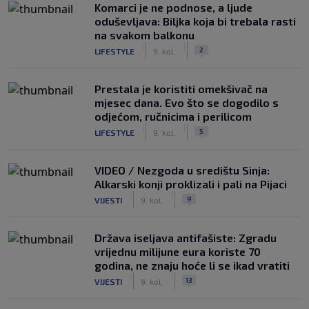
Komarci je ne podnose, a ljude
oduševljava: Biljka koja bi trebala rasti
na svakom balkonu
|
|
2
LIFESTYLE
9. kol.
Prestala je koristiti omekšivač na
mjesec dana. Evo što se dogodilo s
odjećom, ručnicima i perilicom
|
|
5
LIFESTYLE
9. kol.
VIDEO / Nezgoda u središtu Sinja:
Alkarski konji proklizali i pali na Pijaci
|
|
9
VIJESTI
9. kol.
Država iseljava antifašiste: Zgradu
vrijednu milijune eura koriste 70
godina, ne znaju hoće li se ikad vratiti
|
|
13
VIJESTI
9. kol.