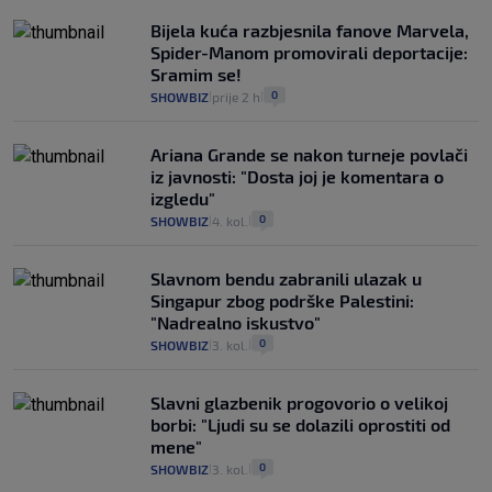
Bijela kuća razbjesnila fanove Marvela,
Spider-Manom promovirali deportacije:
Sramim se!
0
SHOWBIZ
prije 2 h
|
|
Ariana Grande se nakon turneje povlači
iz javnosti: "Dosta joj je komentara o
izgledu"
0
SHOWBIZ
4. kol.
|
|
Slavnom bendu zabranili ulazak u
Singapur zbog podrške Palestini:
"Nadrealno iskustvo"
0
SHOWBIZ
3. kol.
|
|
Slavni glazbenik progovorio o velikoj
borbi: "Ljudi su se dolazili oprostiti od
mene"
0
SHOWBIZ
3. kol.
|
|