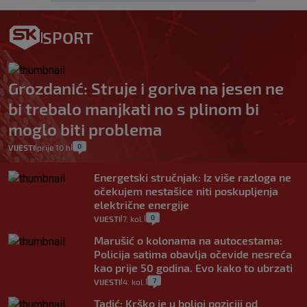
SPORT
Grozdanić: Struje i goriva na jesen ne
bi trebalo manjkati no s plinom bi
moglo biti problema
0
VIJESTI
prije 10 h
|
|
Energetski stručnjak: Iz više razloga ne
očekujem nestašice niti poskupljenja
električne energije
0
VIJESTI
7. kol.
|
|
Marušić o kolonama na autocestama:
Policija satima obavlja očevide nesreća
kao prije 50 godina. Evo kako to ubrzati
7
VIJESTI
4. kol.
|
|
Tadić: Krško je u boljoj poziciji od