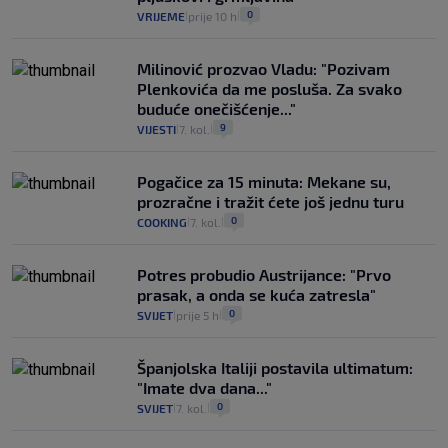
0
VRIJEME
prije 10 h
|
|
Milinović prozvao Vladu: "Pozivam
Plenkovića da me posluša. Za svako
buduće onečišćenje..."
9
VIJESTI
7. kol.
|
|
Pogačice za 15 minuta: Mekane su,
prozračne i tražit ćete još jednu turu
0
COOKING
7. kol.
|
|
Potres probudio Austrijance: "Prvo
prasak, a onda se kuća zatresla"
0
SVIJET
prije 5 h
|
|
Španjolska Italiji postavila ultimatum:
"Imate dva dana..."
0
SVIJET
7. kol.
|
|