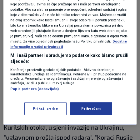
koje podržavaju svrhe za čije pružanje mi i naši partneri obrađujemo
postavljen vojni logor s uvjetima koji
podatke. Ako su alati za praćenje onemogućeni, određeni sadržaj i oglasi
koje vidite možda više neće biti toliko relevantni za vas. Možete se vratiti
omogućuju cjelogodišnju službu, smještaj,
na ovaj izbornik kako biste izmijenili svoje odabire ili povukli pristanak u
bilo kojem trenutku klikom na Upravljaj postavkama poveznicu pri dnu
rekreaciju i hranu za osoblje.
web-stranice [ili plutajuće ikone u donjem lijevom kutu web stranice, ako
je primjenjivo]. Vaši će se odabiri primijeniti kako je opisano u dijelu Web-
mjesto. Za više pojedinosti pogledajte našu Politiku privatnosti.
Dodatne
Ovo raspoređivanje uslijedilo je godinu dana
informacije o vašoj privatnosti
Mi i naši partneri obrađujemo podatke kako bismo pružili
nakon što je Rusija postavila sustave Bastion
sljedeće:
na otoku Matua, u središnjem dijelu Kurilskog
Korištenje preciznih geolokacijskih podataka. Aktivno skeniranje
karakteristika uređaja za identifikaciju. Pohrana i/ili pristup podacima na
grebena, navodi se u priopćenju ministarstva.
uređaju. Personalizirano oglašavanje i sadržaj, mjerenje oglašavanja i
sadržaja, uvidi u publiku i razvoj usluga.
Popis partnera (dobavljača)
Centar za strateške i međunarodne studije sa
sjedištem u Washingtonu u rujanskom je
Prikaži svrhe
Prihvaćam
izvješću napisao da je moskovska militarizacija
Kurilskih otoka, u sjeni invazije na Ukrajinu,
"uglavnom prošla ispod radara". "Koraci Rusije