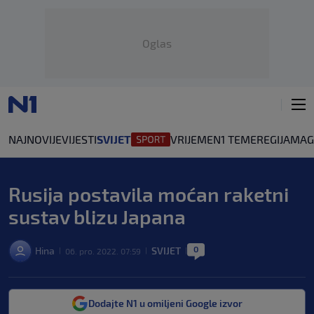
Oglas
NAJNOVIJE
VIJESTI
SVIJET
VRIJEME
N1 TEME
REGIJA
MAG
Rusija postavila moćan raketni
sustav blizu Japana
0
Hina
SVIJET
06. pro. 2022. 07:59
|
|
|
Dodajte N1 u omiljeni Google izvor