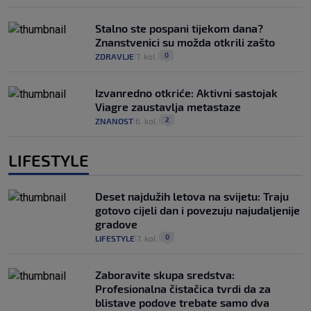
Stalno ste pospani tijekom dana?
Znanstvenici su možda otkrili zašto
0
ZDRAVLJE
7. kol.
|
|
Izvanredno otkriće: Aktivni sastojak
Viagre zaustavlja metastaze
2
ZNANOST
6. kol.
|
|
LIFESTYLE
Deset najdužih letova na svijetu: Traju
gotovo cijeli dan i povezuju najudaljenije
gradove
0
LIFESTYLE
7. kol.
|
|
Zaboravite skupa sredstva:
Profesionalna čistačica tvrdi da za
blistave podove trebate samo dva