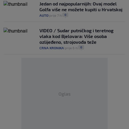
Jedan od najpopularnijih: Ovaj model
Golfa više ne možete kupiti u Hrvatskoj
0
AUTO
prije 7 h
|
|
VIDEO / Sudar putničkog i teretnog
vlaka kod Bjelovara: Više osoba
ozlijeđeno, strojovođa teže
0
CRNA KRONIKA
prije 6 h
|
|
Oglas