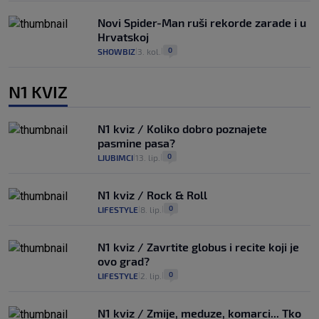
Novi Spider-Man ruši rekorde zarade i u
Hrvatskoj
0
SHOWBIZ
3. kol.
|
|
N1 KVIZ
N1 kviz / Koliko dobro poznajete
pasmine pasa?
0
LJUBIMCI
13. lip.
|
|
N1 kviz / Rock & Roll
0
LIFESTYLE
8. lip.
|
|
N1 kviz / Zavrtite globus i recite koji je
ovo grad?
0
LIFESTYLE
2. lip.
|
|
N1 kviz / Zmije, meduze, komarci... Tko