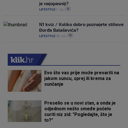
je najopasniji?
0
LIFESTYLE
1. lip.
|
|
N1 kviz / Koliko dobro poznajete stihove
Đorđa Balaševića?
11
LIFESTYLE
18. svi.
|
|
Evo što vas prije može prevariti na
jakom suncu, sprej ili krema za
sunčanje
Preselio se u novi stan, a onda je
odjednom nešto smeđe počelo
curiti niz zid: "Pogledajte, što je
to?"