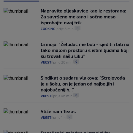
Izračunali smo koliko košta putovanje
automobilom na Hvar iz Zagreba, a
Napravite pljeskavice kao iz restorana:
koliko iz Osijeka
Za savršeno mekano i sočno meso
14
VIJESTI
2. kol.
|
|
isprobajte ovaj trik
0
COOKING
prije 8 min
|
|
Grmoja: "Želudac me boli - sjediti i biti na
tako malom prostoru s istim ljudima koji
su trovali našu Liku"
0
VIJESTI
prije 28 min
|
|
Sindikat o sudaru vlakova: "Strojovođa
je u šoku, on je jedan od najboljih i
najobučenijih..."
0
VIJESTI
prije 46 min
|
|
Stiže nam Texas
0
VIJESTI
prije 1 h
|
|
Doseljenici zajedno s izraelskim