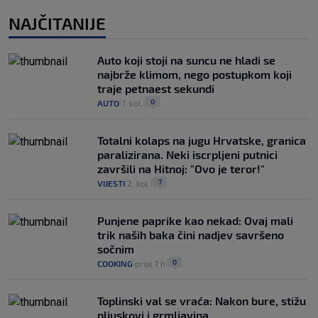
NAJČITANIJE
Auto koji stoji na suncu ne hladi se
najbrže klimom, nego postupkom koji
traje petnaest sekundi
0
AUTO
7. kol.
|
|
Totalni kolaps na jugu Hrvatske, granica
paralizirana. Neki iscrpljeni putnici
završili na Hitnoj: "Ovo je teror!"
7
VIJESTI
2. kol.
|
|
Punjene paprike kao nekad: Ovaj mali
trik naših baka čini nadjev savršeno
sočnim
0
COOKING
prije 7 h
|
|
Toplinski val se vraća: Nakon bure, stižu
pljuskovi i grmljavina