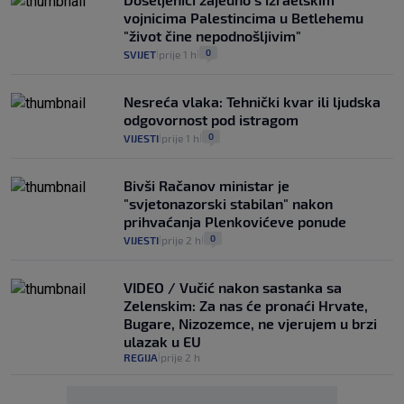
vojnicima Palestincima u Betlehemu
"život čine nepodnošljivim"
0
SVIJET
prije 1 h
|
|
Nesreća vlaka: Tehnički kvar ili ljudska
odgovornost pod istragom
0
VIJESTI
prije 1 h
|
|
Bivši Račanov ministar je
"svjetonazorski stabilan" nakon
prihvaćanja Plenkovićeve ponude
0
VIJESTI
prije 2 h
|
|
VIDEO / Vučić nakon sastanka sa
Zelenskim: Za nas će pronaći Hrvate,
Bugare, Nizozemce, ne vjerujem u brzi
ulazak u EU
REGIJA
prije 2 h
|