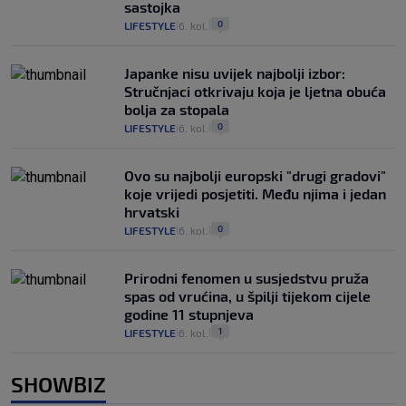
sastojka
0
LIFESTYLE
6. kol.
|
|
Japanke nisu uvijek najbolji izbor:
Stručnjaci otkrivaju koja je ljetna obuća
bolja za stopala
0
LIFESTYLE
6. kol.
|
|
Ovo su najbolji europski "drugi gradovi"
koje vrijedi posjetiti. Među njima i jedan
hrvatski
0
LIFESTYLE
6. kol.
|
|
Prirodni fenomen u susjedstvu pruža
spas od vrućina, u špilji tijekom cijele
godine 11 stupnjeva
1
LIFESTYLE
6. kol.
|
|
SHOWBIZ