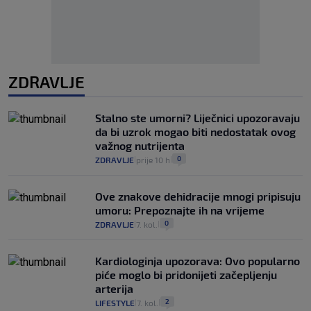
ZDRAVLJE
Stalno ste umorni? Liječnici upozoravaju
da bi uzrok mogao biti nedostatak ovog
važnog nutrijenta
0
ZDRAVLJE
prije 10 h
|
|
Ove znakove dehidracije mnogi pripisuju
umoru: Prepoznajte ih na vrijeme
0
ZDRAVLJE
7. kol.
|
|
Kardiologinja upozorava: Ovo popularno
piće moglo bi pridonijeti začepljenju
arterija
2
LIFESTYLE
7. kol.
|
|