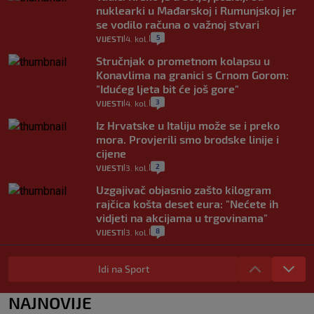
nuklearki u Mađarskoj i Rumunjskoj jer
se vodilo računa o važnoj stvari
5
VIJESTI
4. kol.
|
|
Stručnjak o prometnom kolapsu u
Konavlima na granici s Crnom Gorom:
"Idućeg ljeta bit će još gore"
3
VIJESTI
4. kol.
|
|
Iz Hrvatske u Italiju može se i preko
mora. Provjerili smo brodske linije i
cijene
2
VIJESTI
3. kol.
|
|
Uzgajivač objasnio zašto kilogram
rajčica košta deset eura: "Nećete ih
vidjeti na akcijama u trgovinama"
8
VIJESTI
3. kol.
|
|
Selidba je jedno od stresnijih iskustava.
Evo aktualnih cijena i nekoliko savjeta
Idi na Sport
da prođe što lakše i jeftinije
0
VIJESTI
2. kol.
NAJNOVIJE
|
|