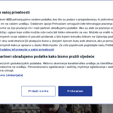
MAGAZIN
0
0:46
SVIJET
komentara
|
|
N1 KOMENTAR
 vašoj privatnosti
rtneri
603
pohranjujemo osobne podatke, kao što su podaci o pregledavanju ili jedinstveni 
KOLUMNE
o im na vašem uređaju. Odabirom opcije Prihvaćam omogućit ćete tehnologije praćenja
Više
vrhe za čije pružanje mi i naši partneri obrađujemo podatke. Ako su alati za praćenje
žaj i oglasi koje vidite možda više neće biti toliko relevantni za vas. Možete se vratiti n
N1(DIS)INFO
zmijenili svoje odabire ili povukli pristanak u bilo kojem trenutku klikom na Upravljaj p
i dnu web-stranice [ili plutajuće ikone u donjem lijevom kutu web stranice, ako je primje
KLIMATSKE PROMJENE
rimijeniti kako je opisano u dijelu Web-mjesto. Za više pojedinosti pogledajte našu Politi
Dodatne informacije o vašoj privatnosti
FOTO
 partneri obrađujemo podatke kako bismo pružili sljedeće:
reciznih geolokacijskih podataka. Aktivno skeniranje karakteristika uređaja za identifika
p podacima na uređaju. Personalizirano oglašavanje i sadržaj, mjerenje oglašavanja i sadr
VIDEO
zvoj usluga.
era (dobavljača)
Prikaži svrhe
Prihvaćam