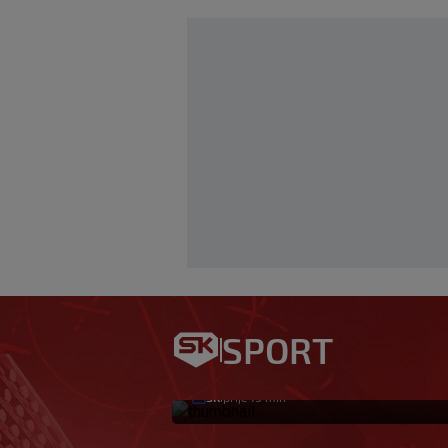
Garcia iznenadio
SPORT
stoperu
SK
prije 19 min
|