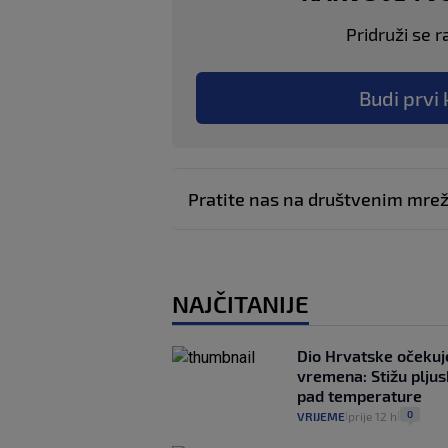
Pridruži se r
Budi prvi 
Pratite nas na društvenim mr
NAJČITANIJE
Dio Hrvatske očeku
vremena: Stižu pljusk
pad temperature
0
VRIJEME
prije 12 h
|
|