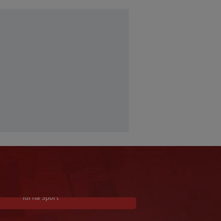
Idi na Sport
Sopić upitan navija li