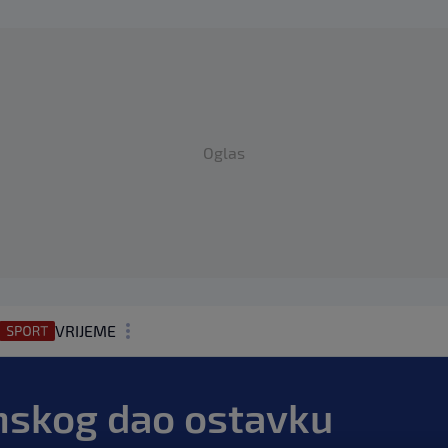
Oglas
VRIJEME
N1 TEME
nskog dao ostavku
REGIJA