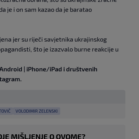
a je i on sam kazao da je baratao
.
ena jer su riječi savjetnika ukrajinskog
pagandisti, što je izazvalo burne reakcije u
Android
|
iPhone/iPad
i društvenih
tagram.
TOVIČ
VOLODIMIR ZELENSKI
OJE MIŠLJENJE O OVOME?