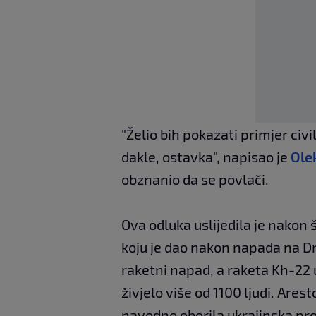
"Želio bih pokazati primjer civ
dakle, ostavka", napisao je
Ole
obznanio da se povlači.
Ova odluka uslijedila je nakon 
koju je dao nakon napada na Dnj
raketni napad, a raketa Kh-22 un
živjelo više od 1100 ljudi. Arest
navodno oborila ukrajinska pro