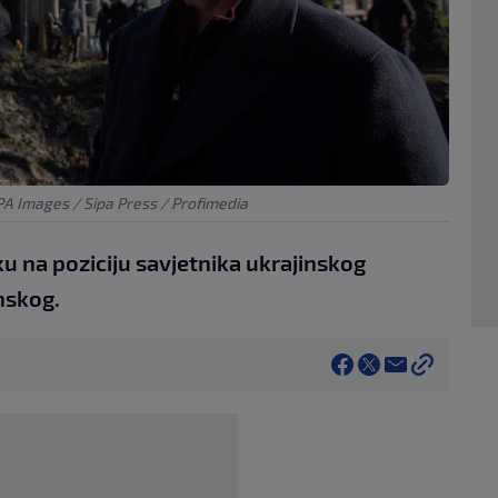
A Images / Sipa Press / Profimedia
ku na poziciju savjetnika ukrajinskog
nskog.