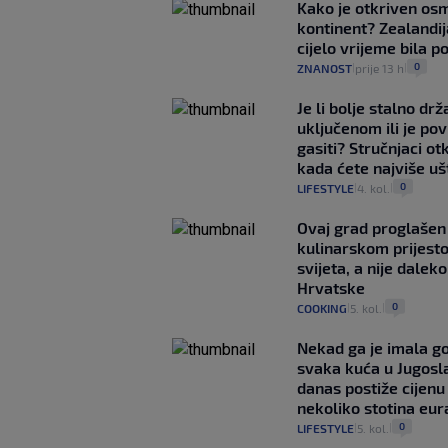
Kako je otkriven os
kontinent? Zealandij
cijelo vrijeme bila 
0
ZNANOST
prije 13 h
|
|
Je li bolje stalno drž
uključenom ili je p
gasiti? Stručnjaci ot
kada ćete najviše uš
0
LIFESTYLE
4. kol.
|
|
Ovaj grad proglašen 
kulinarskom prijest
svijeta, a nije dalek
Hrvatske
0
COOKING
5. kol.
|
|
Nekad ga je imala g
svaka kuća u Jugoslav
danas postiže cijenu
nekoliko stotina eur
0
LIFESTYLE
5. kol.
|
|