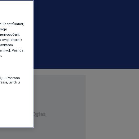
identifikatori,
 koje
 onemogućeni,
a ovaj izbornik
ostavkama
njivo]. Vaši će
ku
ciju. Pohrana
žaja, uvidi u
Oglas