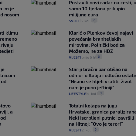
mi
Postavili novi radar na cesti, 
a im je
samo 10 tjedana prikupio
pod nosom
milijune eura
0
SVIJET
5. kol.
|
|
ati klimu
Klarić o Plenkovićevoj najavi
ovremeno
povećanja braniteljskih
krivaju
mirovina: Politički bod za
tedjeti
Možemo, ne za HDZ
3
VIJESTI
prije 6 h
|
|
je
Stariji bračni par otišao na
olnicom
odmor u Italiju i odlučio ostati:
o od
"Nismo se htjeli vratiti, život
nam je puno jeftiniji"
1
LIFESTYLE
4. kol.
|
|
otovo
Totalni kolaps na jugu
iji, a
Hrvatske, granica paralizirana
 od
Neki iscrpljeni putnici završili
a
na Hitnoj: "Ovo je teror!"
6
VIJESTI
2. kol.
|
|