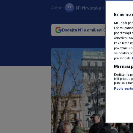
N1 Hrvatska
Autor:
17. sij. 2023. 1
|
Brinemo o
Mi i naši pa
i pristupam
Dodajte N1 u omiljeni Google izvor
podržavaju s
određeni sadr
kako biste i
poveznicu pr
se odabiri p
privatnosti.
Mi i naši
Korištenje p
i/ili pristu
publiku i ra
Popis partn