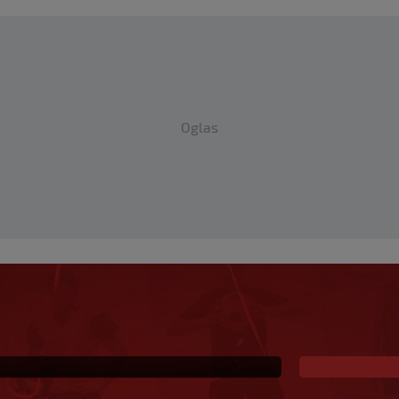
Oglas
 odlukom o mladom