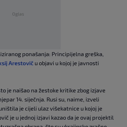
Oglas
iliziranog ponašanja: Principijelna greška,
ksij Arestovič
u objavi u kojoj je javnosti
što je naišao na žestoke kritike zbog izjave
epar 14. siječnja. Rusi su, naime, izveli
ištila je cijeli ulaz višekatnice u kojoj je
ovič je u jednoj izjavi kazao da je ovaj projektil
tuzračna obrana, što su ukrajinske zračne