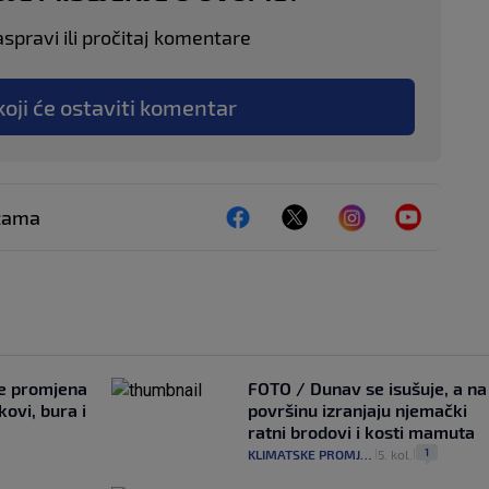
aspravi ili pročitaj komentare
koji će ostaviti komentar
ežama
je promjena
FOTO / Dunav se isušuje, a na
ovi, bura i
površinu izranjaju njemački
ratni brodovi i kosti mamuta
1
KLIMATSKE PROMJENE
5. kol.
|
|