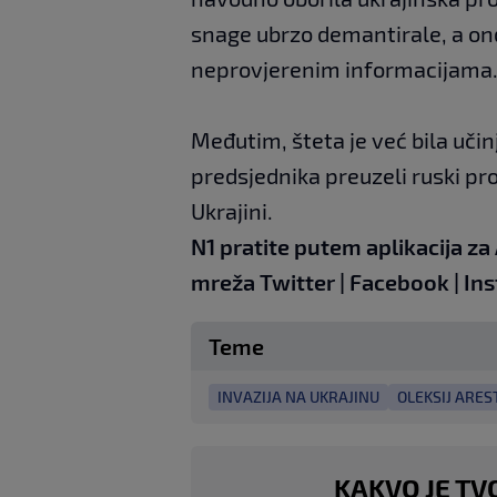
snage ubrzo demantirale, a ond
neprovjerenim informacijama
Međutim, šteta je već bila učinj
predsjednika preuzeli ruski pro
Ukrajini.
N1 pratite putem aplikacija za
mreža
Twitter
|
Facebook
|
Ins
Teme
INVAZIJA NA UKRAJINU
OLEKSIJ ARES
KAKVO JE TV