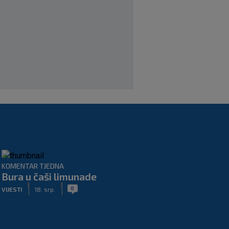
Benfica ponovno želi Šutala?
Portugalci tvrde da je hrvatski stoper
među glavnim željama
|
SK
prije 6 h
Znate li kad je Hajduk u Europi zadnji
put dao pet golova? Igrali su Vlašić i
Balić, a trener je bio Burić
|
SK
prije 8 h
KOMENTAR TJEDNA
Bura u čaši limunade
|
|
0
VIJESTI
18. srp.