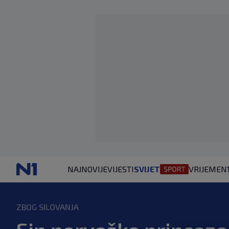
NAJNOVIJE
VIJESTI
SVIJET
VRIJEME
N
ZBOG SILOVANJA