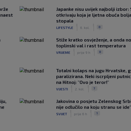
brže
Japanke nisu uvijek najbolji izbor:
tnaest
otkrivaju koja je ljetna obuća bolj
stopala
|
|
0
LIFESTYLE
6. kol.
a
Stiže kratko osvježenje, a onda no
toplinski val i rast temperatura
|
|
0
VRIJEME
prije 9 h
Totalni kolaps na jugu Hrvatske, g
paralizirana. Neki iscrpljeni putnici
na Hitnoj: "Ovo je teror!"
|
|
7
VIJESTI
2. kol.
ju,
Jakovina o posjetu Zelenskog Srbij
 ne
nije odlučilo na koju stranu se ide
|
|
1
SVIJET
prije 6 h