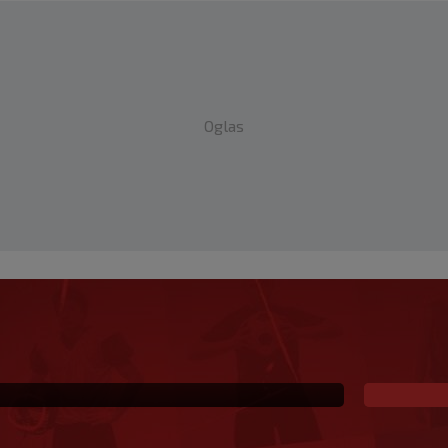
Oglas
za SK najavljuje: ‘U top
iti’