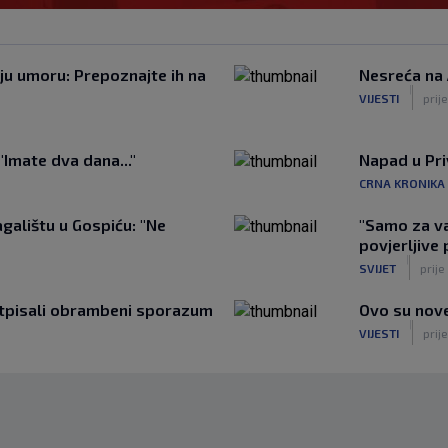
ju umoru: Prepoznajte ih na
Nesreća na 
|
VIJESTI
prij
"Imate dva dana..."
Napad u Pri
CRNA KRONIKA
galištu u Gospiću: "Ne
"Samo za vaš
povjerljive
|
SVIJET
prije
potpisali obrambeni sporazum
Ovo su nove
|
VIJESTI
prije