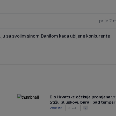
prije 2 
sliju sa svojim sinom Danilom kada ubijene konkurente
u
Dio Hrvatske očekuje promjena v
Stižu pljuskovi, bura i pad tempe
|
|
0
VRIJEME
6. kol.