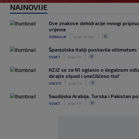
NAJNOVIJE
Ove znakove dehidracije mnogi pripisu
vrijeme
|
|
0
ZDRAVLJE
prije 28 min
Španjolska Italiji postavila ultimatum: 
|
|
0
SVIJET
prije 1 h
HZJZ se za N1 oglasio o ilegalnom odla
dirajte otpad i onečišćeno tlo!"
|
|
0
VIJESTI
prije 1 h
Saudijska Arabija, Turska i Pakistan 
|
|
0
SVIJET
prije 3 h