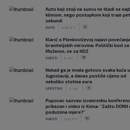
Auto koji stoji na suncu ne hladi se naj
klimom, nego postupkom koji traje pe
sekundi
|
|
0
AUTO
prije 8 h
Klarić o Plenkovićevoj najavi povećanj
braniteljskih mirovina: Politički bod za
Možemo, ne za HDZ
|
|
18
VIJESTI
6. kol.
Nekad ga je imala gotovo svaka kuća u
Jugoslaviji, a danas postiže cijenu od
nekoliko stotina eura
|
|
0
LIFESTYLE
5. kol.
Pupovac sazvao izvanrednu konferenci
prikazan i video iz Knina: "Zašto DORH
poduzima mjere?"
|
|
14
VIJESTI
prije 6 h