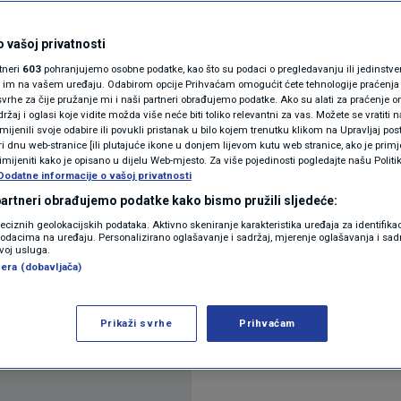
 osuđen na četiri
N1(DIS)INFO
KLIMATSKE PROMJENE
 vašoj privatnosti
rtneri
603
pohranjujemo osobne podatke, kao što su podaci o pregledavanju ili jedinstveni 
FOTO
o im na vašem uređaju. Odabirom opcije Prihvaćam omogućit ćete tehnologije praćenja
vrhe za čije pružanje mi i naši partneri obrađujemo podatke. Ako su alati za praćenje
žaj i oglasi koje vidite možda više neće biti toliko relevantni za vas. Možete se vratiti n
VIDEO
zmijenili svoje odabire ili povukli pristanak u bilo kojem trenutku klikom na Upravljaj p
i dnu web-stranice [ili plutajuće ikone u donjem lijevom kutu web stranice, ako je primje
rimijeniti kako je opisano u dijelu Web-mjesto. Za više pojedinosti pogledajte našu Politi
Dodatne informacije o vašoj privatnosti
 partneri obrađujemo podatke kako bismo pružili sljedeće:
reciznih geolokacijskih podataka. Aktivno skeniranje karakteristika uređaja za identifika
p podacima na uređaju. Personalizirano oglašavanje i sadržaj, mjerenje oglašavanja i sadr
lonasljednice Mette-Marit, proglašen je krivim za
zvoj usluga.
era (dobavljača)
 godine zatvora.
Pročitaj više
Prikaži svrhe
Prihvaćam