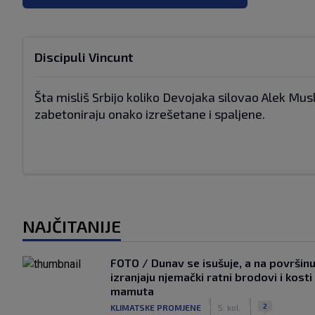
Discipuli Vincunt
Šta misliš Srbijo koliko Devojaka silovao Alek Mu
zabetoniraju onako izrešetane i spaljene.
NAJČITANIJE
FOTO / Dunav se isušuje, a na površin
izranjaju njemački ratni brodovi i kosti
mamuta
|
|
2
KLIMATSKE PROMJENE
5. kol.