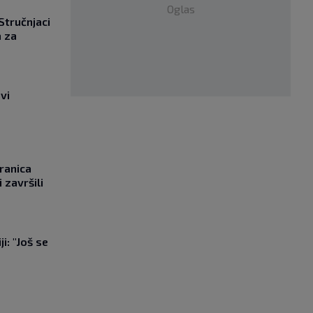
Oglas
 Stručnjaci
a za
vi
ranica
 završili
i: "Još se
"