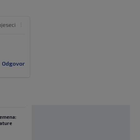
mjeseci
Odgovor
remena:
rature