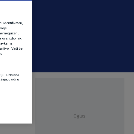
identifikatori,
 koje
 onemogućeni,
a ovaj izbornik
ostavkama
njivo]. Vaši će
ku
ciju. Pohrana
žaja, uvidi u
 dva
Oglas