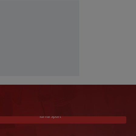
Idi na Sport
S Engleskom je osvojio broncu na SP-
u, a sada je optužen za napad u