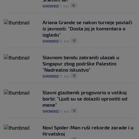
0
SHOWBIZ
7. kol.
|
|
Ariana Grande se nakon turneje povlači
iz javnosti: "Dosta joj je komentara o
izgledu"
0
SHOWBIZ
4. kol.
|
|
Slavnom bendu zabranili ulazak u
Singapur zbog podrške Palestini:
"Nadrealno iskustvo"
0
SHOWBIZ
3. kol.
|
|
Slavni glazbenik progovorio o velikoj
borbi: "Ljudi su se dolazili oprostiti od
mene"
0
SHOWBIZ
3. kol.
|
|
Novi Spider-Man ruši rekorde zarade i u
Hrvatskoj