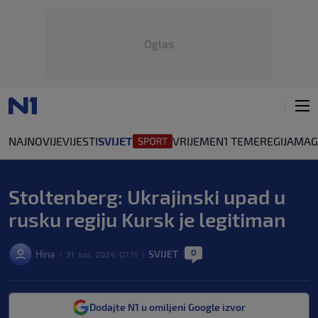
Oglas
NAJNOVIJE
VIJESTI
SVIJET
VRIJEME
N1 TEME
REGIJA
MAG
Stoltenberg: Ukrajinski upad u
rusku regiju Kursk je legitiman
0
Hina
SVIJET
31. kol. 2024. 07:11
|
|
|
Dodajte N1 u omiljeni Google izvor