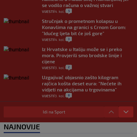
se vodilo računa o važnoj stvari
5
VIJESTI
4. kol.
|
|
Stručnjak o prometnom kolapsu u
Konavlima na granici s Crnom Gorom:
"Idućeg ljeta bit će još gore"
3
VIJESTI
4. kol.
|
|
Iz Hrvatske u Italiju može se i preko
mora. Provjerili smo brodske linije i
cijene
2
VIJESTI
3. kol.
|
|
Uzgajivač objasnio zašto kilogram
rajčica košta deset eura: "Nećete ih
vidjeti na akcijama u trgovinama"
8
VIJESTI
3. kol.
|
|
Selidba je jedno od stresnijih iskustava.
Evo aktualnih cijena i nekoliko savjeta
Idi na Sport
da prođe što lakše i jeftinije
0
VIJESTI
2. kol.
NAJNOVIJE
|
|
Izračunali smo koliko košta putovanje