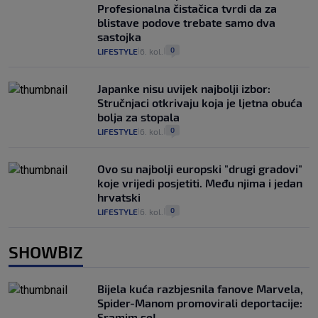
Profesionalna čistačica tvrdi da za
blistave podove trebate samo dva
sastojka
0
LIFESTYLE
6. kol.
|
|
Japanke nisu uvijek najbolji izbor:
Stručnjaci otkrivaju koja je ljetna obuća
bolja za stopala
0
LIFESTYLE
6. kol.
|
|
Ovo su najbolji europski "drugi gradovi"
koje vrijedi posjetiti. Među njima i jedan
hrvatski
0
LIFESTYLE
6. kol.
|
|
SHOWBIZ
Bijela kuća razbjesnila fanove Marvela,
Spider-Manom promovirali deportacije:
Sramim se!