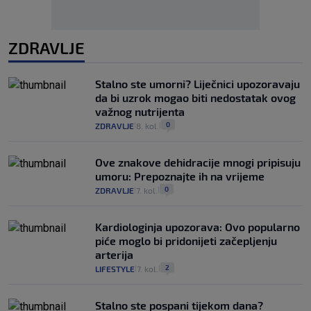
ZDRAVLJE
Stalno ste umorni? Liječnici upozoravaju
da bi uzrok mogao biti nedostatak ovog
važnog nutrijenta
0
ZDRAVLJE
8. kol.
|
|
Ove znakove dehidracije mnogi pripisuju
umoru: Prepoznajte ih na vrijeme
0
ZDRAVLJE
7. kol.
|
|
Kardiologinja upozorava: Ovo popularno
piće moglo bi pridonijeti začepljenju
arterija
2
LIFESTYLE
7. kol.
|
|
Stalno ste pospani tijekom dana?