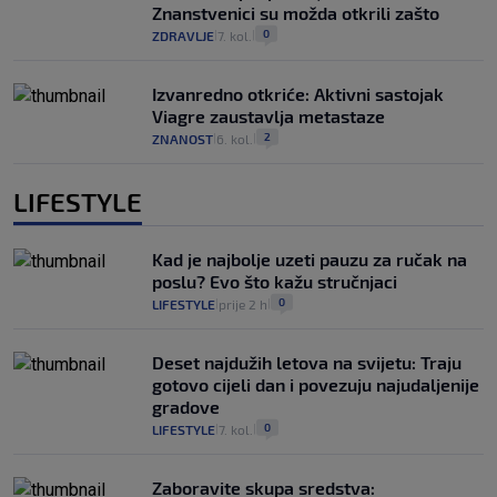
Znanstvenici su možda otkrili zašto
0
ZDRAVLJE
7. kol.
|
|
Izvanredno otkriće: Aktivni sastojak
Viagre zaustavlja metastaze
2
ZNANOST
6. kol.
|
|
LIFESTYLE
Kad je najbolje uzeti pauzu za ručak na
poslu? Evo što kažu stručnjaci
0
LIFESTYLE
prije 2 h
|
|
Deset najdužih letova na svijetu: Traju
gotovo cijeli dan i povezuju najudaljenije
gradove
0
LIFESTYLE
7. kol.
|
|
Zaboravite skupa sredstva: