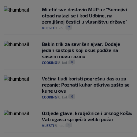
Miletić sve dostavio MUP-u: "Sumnjivi
otpad nalazi se i kod Udbine, na
zemljišnoj čestici u vlasništvu države"
7
VIJESTI
8. kol.
|
|
Bakin trik za savršen ajvar: Dodaje
jedan sastojak koji okus podiže na
sasvim novu razinu
0
COOKING
8. kol.
|
|
Većina ljudi koristi pogrešnu dasku za
rezanje: Poznati kuhar otkriva zašto se
kune u ovu
0
COOKING
8. kol.
|
|
Ozljede glave, kralježnice i prsnog koša:
Vatrogasci spriječili veliki požar
1
VIJESTI
8. kol.
|
|