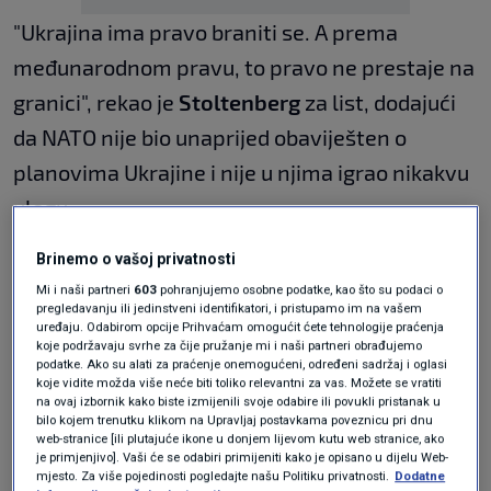
"Ukrajina ima pravo braniti se. A prema
međunarodnom pravu, to pravo ne prestaje na
granici", rekao je
Stoltenberg
za list, dodajući
da NATO nije bio unaprijed obaviješten o
planovima Ukrajine i nije u njima igrao nikakvu
ulogu.
Šef NATO-a rekao je da Ukrajina riskira
Brinemo o vašoj privatnosti
napredovanjem prema
ruskom teritoriju
, ali
Mi i naši partneri
603
pohranjujemo osobne podatke, kao što su podaci o
da je na Kijevu kako će voditi svoju vojnu
pregledavanju ili jedinstveni identifikatori, i pristupamo im na vašem
uređaju. Odabirom opcije Prihvaćam omogućit ćete tehnologije praćenja
kampanju.
koje podržavaju svrhe za čije pružanje mi i naši partneri obrađujemo
podatke. Ako su alati za praćenje onemogućeni, određeni sadržaj i oglasi
koje vidite možda više neće biti toliko relevantni za vas. Možete se vratiti
na ovaj izbornik kako biste izmijenili svoje odabire ili povukli pristanak u
"(Ukrajinski) predsjednik
Zelenski
jasno je dao
bilo kojem trenutku klikom na Upravljaj postavkama poveznicu pri dnu
web-stranice [ili plutajuće ikone u donjem lijevom kutu web stranice, ako
do znanja da operacija ima za cilj stvoriti
je primjenjivo]. Vaši će se odabiri primijeniti kako je opisano u dijelu Web-
mjesto. Za više pojedinosti pogledajte našu Politiku privatnosti.
Dodatne
tampon zonu kako bi se spriječili daljnji ruski