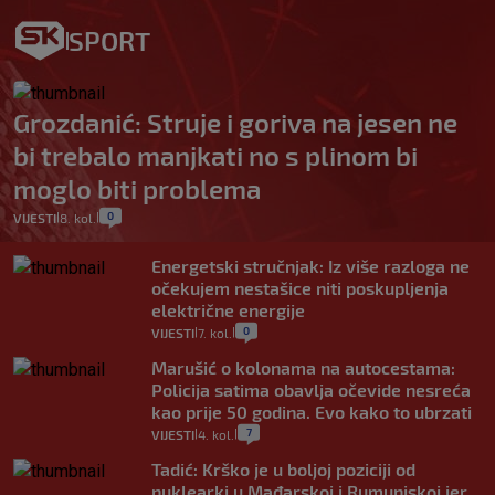
SPORT
Grozdanić: Struje i goriva na jesen ne
bi trebalo manjkati no s plinom bi
moglo biti problema
0
VIJESTI
8. kol.
|
|
Energetski stručnjak: Iz više razloga ne
očekujem nestašice niti poskupljenja
električne energije
0
VIJESTI
7. kol.
|
|
Marušić o kolonama na autocestama:
Policija satima obavlja očevide nesreća
kao prije 50 godina. Evo kako to ubrzati
7
VIJESTI
4. kol.
|
|
Tadić: Krško je u boljoj poziciji od
nuklearki u Mađarskoj i Rumunjskoj jer