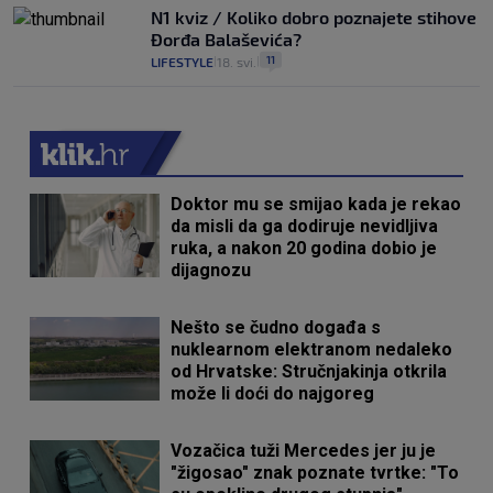
N1 kviz / Koliko dobro poznajete stihove
Đorđa Balaševića?
11
LIFESTYLE
18. svi.
|
|
Doktor mu se smijao kada je rekao
da misli da ga dodiruje nevidljiva
ruka, a nakon 20 godina dobio je
dijagnozu
Nešto se čudno događa s
nuklearnom elektranom nedaleko
od Hrvatske: Stručnjakinja otkrila
može li doći do najgoreg
Vozačica tuži Mercedes jer ju je
"žigosao" znak poznate tvrtke: "To