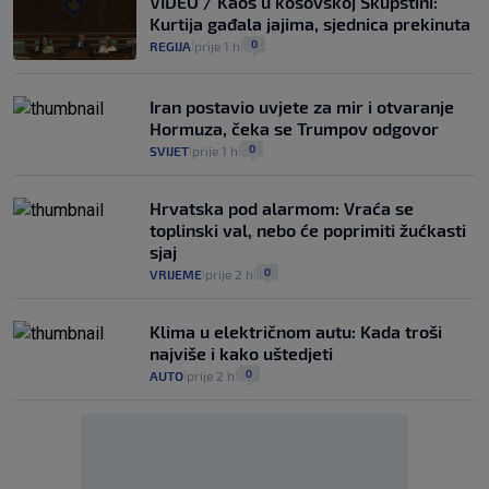
VIDEO / Kaos u kosovskoj Skupštini:
Kurtija gađala jajima, sjednica prekinuta
0
REGIJA
prije 1 h
|
|
Iran postavio uvjete za mir i otvaranje
Hormuza, čeka se Trumpov odgovor
0
SVIJET
prije 1 h
|
|
Hrvatska pod alarmom: Vraća se
toplinski val, nebo će poprimiti žućkasti
sjaj
0
VRIJEME
prije 2 h
|
|
Klima u električnom autu: Kada troši
najviše i kako uštedjeti
0
AUTO
prije 2 h
|
|