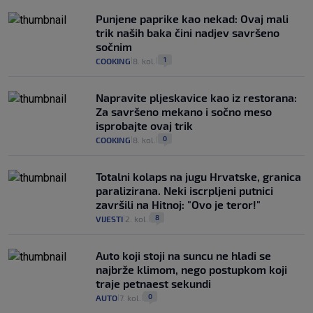
Punjene paprike kao nekad: Ovaj mali
trik naših baka čini nadjev savršeno
sočnim
1
COOKING
8. kol.
|
|
Napravite pljeskavice kao iz restorana:
Za savršeno mekano i sočno meso
isprobajte ovaj trik
0
COOKING
8. kol.
|
|
Totalni kolaps na jugu Hrvatske, granica
paralizirana. Neki iscrpljeni putnici
završili na Hitnoj: "Ovo je teror!"
8
VIJESTI
2. kol.
|
|
Auto koji stoji na suncu ne hladi se
najbrže klimom, nego postupkom koji
traje petnaest sekundi
0
AUTO
7. kol.
|
|