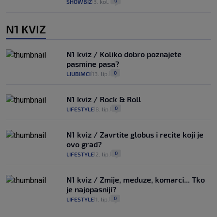
0
SHOWBIZ
3. kol.
|
|
N1 KVIZ
N1 kviz / Koliko dobro poznajete
pasmine pasa?
0
LJUBIMCI
13. lip.
|
|
N1 kviz / Rock & Roll
0
LIFESTYLE
8. lip.
|
|
N1 kviz / Zavrtite globus i recite koji je
ovo grad?
0
LIFESTYLE
2. lip.
|
|
N1 kviz / Zmije, meduze, komarci... Tko
je najopasniji?
0
LIFESTYLE
1. lip.
|
|