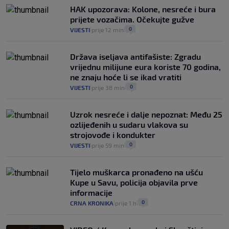
automobilom na Hvar iz Zagreba, a
HAK upozorava: Kolone, nesreće i bura
koliko iz Osijeka
prijete vozačima. Očekujte gužve
14
VIJESTI
2. kol.
|
|
0
VIJESTI
prije 12 min
|
|
Država iseljava antifašiste: Zgradu
vrijednu milijune eura koriste 70 godina,
ne znaju hoće li se ikad vratiti
0
VIJESTI
prije 38 min
|
|
Uzrok nesreće i dalje nepoznat: Među 25
ozlijeđenih u sudaru vlakova su
strojovođe i kondukter
0
VIJESTI
prije 59 min
|
|
Tijelo muškarca pronađeno na ušću
Kupe u Savu, policija objavila prve
informacije
0
CRNA KRONIKA
prije 1 h
|
|