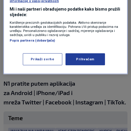
informacije o vašoj privatnosti
napadi s druge strane granice", rekao je.
Mi i naši partneri obrađujemo podatke kako bismo pružili
sljedeće:
Korištenje preciznih geolokacijskih podataka. Aktivno skeniranje
"Kao i sve vojne operacije, ova dolazi s rizicima.
karakteristika uređaja za identifikaciju. Pohrana i/ili pristup podacima na
uređaju. Personalizirano oglašavanje i sadržaj, mjerenje oglašavanja i
sadržaja, uvidi u publiku i razvoj usluga.
Ali Ukrajina odlučuje kako će se braniti."
Popis partnera (dobavljača)
Rusija je operaciju Kursk nazvala "velikom
Prikaži svrhe
Prihvaćam
provokacijom" i rekla da će uzvratiti.
N1 pratite putem aplikacija
za
Android
|
iPhone/iPad
i
mreža
Twitter
|
Facebook
|
Instagram
|
TikTok
.
Teme