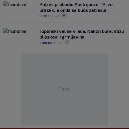
Potres probudio Austrijance: "Prvo
prasak, a onda se kuća zatresla"
0
SVIJET
8. kol.
|
|
Toplinski val se vraća: Nakon bure, stižu
pljuskovi i grmljavina
0
VRIJEME
8. kol.
|
|
Oglas