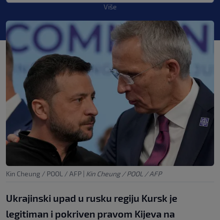
Više
Kin Cheung / POOL / AFP
|
Kin Cheung / POOL / AFP
Ukrajinski upad u rusku regiju Kursk je
legitiman i pokriven pravom Kijeva na