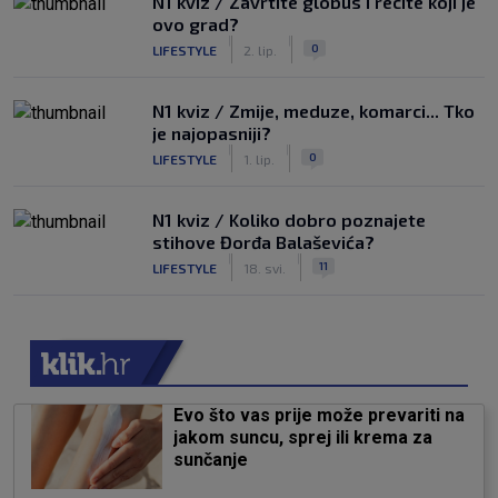
N1 kviz / Zavrtite globus i recite koji je
ovo grad?
|
|
0
LIFESTYLE
2. lip.
N1 kviz / Zmije, meduze, komarci... Tko
je najopasniji?
|
|
0
LIFESTYLE
1. lip.
N1 kviz / Koliko dobro poznajete
stihove Đorđa Balaševića?
|
|
11
LIFESTYLE
18. svi.
Evo što vas prije može prevariti na
jakom suncu, sprej ili krema za
sunčanje