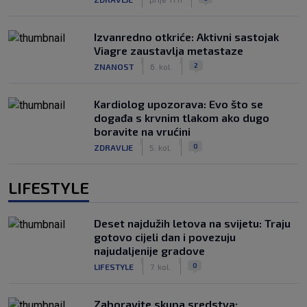
Izvanredno otkriće: Aktivni sastojak
Viagre zaustavlja metastaze
|
|
2
ZNANOST
6. kol.
Kardiolog upozorava: Evo što se
događa s krvnim tlakom ako dugo
boravite na vrućini
|
|
0
ZDRAVLJE
5. kol.
LIFESTYLE
Deset najdužih letova na svijetu: Traju
gotovo cijeli dan i povezuju
najudaljenije gradove
|
|
0
LIFESTYLE
7. kol.
Zaboravite skupa sredstva: