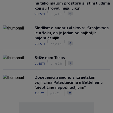
na tako malom prostoru s istim ljudima
koji su trovali našu Liku"
|
|
0
VIJESTI
prije 1 h
Sindikat o sudaru vlakova: "Strojovođa
je u šoku, on je jedan od najboljih i
najobučenijih..."
|
|
0
VIJESTI
prije 1 h
Stiže nam Texas
|
|
0
VIJESTI
prije 2 h
Doseljenici zajedno s izraelskim
vojnicima Palestincima u Betlehemu
"život čine nepodnošljivim"
|
|
0
SVIJET
prije 2 h