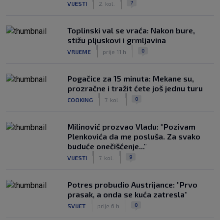
7
VIJESTI
2. kol.
Toplinski val se vraća: Nakon bure,
stižu pljuskovi i grmljavina
|
|
0
VRIJEME
prije 11 h
Pogačice za 15 minuta: Mekane su,
prozračne i tražit ćete još jednu turu
|
|
0
COOKING
7. kol.
Milinović prozvao Vladu: "Pozivam
Plenkovića da me posluša. Za svako
buduće onečišćenje..."
|
|
9
VIJESTI
7. kol.
Potres probudio Austrijance: "Prvo
prasak, a onda se kuća zatresla"
|
|
0
SVIJET
prije 6 h