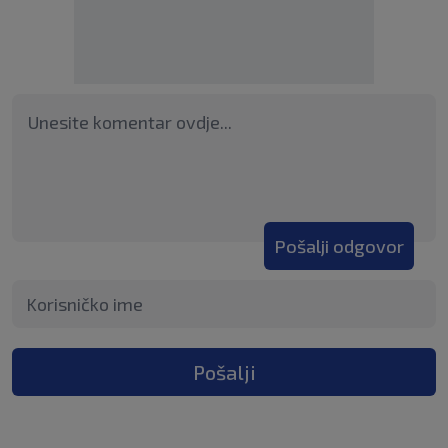
Pošalji odgovor
Pošalji