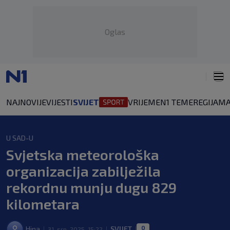
Oglas
NAJNOVIJE
VIJESTI
SVIJET
VRIJEME
N1 TEME
REGIJA
MA
U SAD-U
Svjetska meteorološka
organizacija zabilježila
rekordnu munju dugu 829
kilometara
0
Hina
SVIJET
31. srp. 2025. 15:22
|
|
|