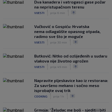
VIDEO / Inter bez Sučića u sastavu
Dva kanadera i vatrogasci gase požar
poveo protiv Juventusa
na nepristupačnom terenu
|
|
|
SK
prije 5 h
0
VIJESTI
prije 6 min
Vučković o Gospiću: Hrvatska
nema odlagalište opasnog otpada,
radimo sve što je moguće
|
|
0
VIJESTI
prije 30 min
Butković: Nitko od ozlijeđenih u sudaru
vlakova nije životno ugrožen
|
|
0
VIJESTI
prije 49 min
Napravite pljeskavice kao iz restorana:
Za savršeno mekano i sočno meso
isprobajte ovaj trik
|
|
0
COOKING
prije 1 h
Grmoja: "Želudac me boli - sjediti i biti