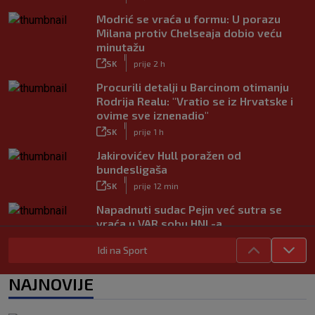
Modrić se vraća u formu: U porazu
Milana protiv Chelseaja dobio veću
minutažu
|
SK
prije 2 h
Procurili detalji u Barcinom otimanju
Rodrija Realu: "Vratio se iz Hrvatske i
ovime sve iznenadio"
|
SK
prije 1 h
Jakirovićev Hull poražen od
bundesligaša
|
SK
prije 12 min
Napadnuti sudac Pejin već sutra se
vraća u VAR sobu HNL-a
|
SK
prije 1 h
Idi na Sport
VIDEO / Martin dominantan u sprintu,
Marquez neprepoznatljiv!
NAJNOVIJE
|
SK
prije 41 min