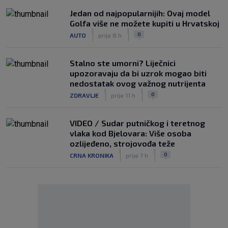
Jedan od najpopularnijih: Ovaj model
Golfa više ne možete kupiti u Hrvatskoj
|
|
0
AUTO
prije 8 h
Stalno ste umorni? Liječnici
upozoravaju da bi uzrok mogao biti
nedostatak ovog važnog nutrijenta
|
|
0
ZDRAVLJE
prije 11 h
VIDEO / Sudar putničkog i teretnog
vlaka kod Bjelovara: Više osoba
ozlijeđeno, strojovođa teže
|
|
0
CRNA KRONIKA
prije 7 h