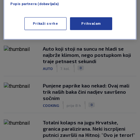
Popis partnera (dobavljača)
Prikaži svrhe
Prihvaćam
NAJČITANIJE
Auto koji stoji na suncu ne hladi se
najbrže klimom, nego postupkom koji
traje petnaest sekundi
|
|
0
AUTO
7. kol.
Punjene paprike kao nekad: Ovaj mali
trik naših baka čini nadjev savršeno
sočnim
|
|
0
COOKING
prije 8 h
Totalni kolaps na jugu Hrvatske,
granica paralizirana. Neki iscrpljeni
putnici završili na Hitnoj: "Ovo je teror!"
|
|