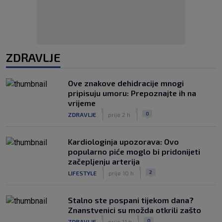
ZDRAVLJE
Ove znakove dehidracije mnogi
pripisuju umoru: Prepoznajte ih na
vrijeme
|
|
0
ZDRAVLJE
prije 2 h
Kardiologinja upozorava: Ovo
popularno piće moglo bi pridonijeti
začepljenju arterija
|
|
2
LIFESTYLE
prije 10 h
Stalno ste pospani tijekom dana?
Znanstvenici su možda otkrili zašto
|
|
0
ZDRAVLJE
prije 11 h