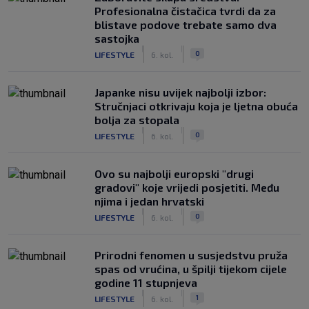
Profesionalna čistačica tvrdi da za
blistave podove trebate samo dva
sastojka
|
|
0
LIFESTYLE
6. kol.
Japanke nisu uvijek najbolji izbor:
Stručnjaci otkrivaju koja je ljetna obuća
bolja za stopala
|
|
0
LIFESTYLE
6. kol.
Ovo su najbolji europski "drugi
gradovi" koje vrijedi posjetiti. Među
njima i jedan hrvatski
|
|
0
LIFESTYLE
6. kol.
Prirodni fenomen u susjedstvu pruža
spas od vrućina, u špilji tijekom cijele
godine 11 stupnjeva
|
|
1
LIFESTYLE
6. kol.