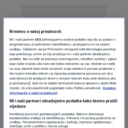
Brinemo o vašoj privatnosti
Mi i naši partneri
603
pohranjujemo osobne podatke, kao što su podaci o
Oglas
pregledavanju ili jedinstveni identifikatori, i pristupamo im na vašem
uređaju. Odabirom opcije Prihvaćam omogućit ćete tehnologije praćenja
koje podržavaju svrhe za čije pružanje mi i naši partneri obrađujemo
podatke. Ako su alati za praćenje onemogućeni, određeni sadržaj i oglasi
koje vidite možda više neće biti toliko relevantni za vas. Možete se vratiti
na ovaj izbornik kako biste izmijenili svoje odabire ili povukli pristanak u
bilo kojem trenutku klikom na Upravljaj postavkama poveznicu pri dnu
web-stranice [ili plutajuće ikone u donjem lijevom kutu web stranice, ako
je primjenjivo]. Vaši će se odabiri primijeniti kako je opisano u dijelu Web-
mjesto. Za više pojedinosti pogledajte našu Politiku privatnosti.
Dodatne
informacije o vašoj privatnosti
Mi i naši partneri obrađujemo podatke kako bismo pružili
sljedeće:
Oglas
Korištenje preciznih geolokacijskih podataka. Aktivno skeniranje
karakteristika uređaja za identifikaciju. Pohrana i/ili pristup podacima na
uređaju. Personalizirano oglašavanje i sadržaj, mjerenje oglašavanja i
sadržaja, uvidi u publiku i razvoj usluga.