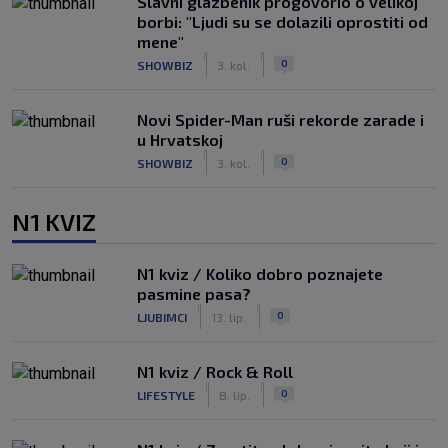
Slavni glazbenik progovorio o velikoj
borbi: "Ljudi su se dolazili oprostiti od
mene"
|
|
0
SHOWBIZ
3. kol.
Novi Spider-Man ruši rekorde zarade i
u Hrvatskoj
|
|
0
SHOWBIZ
3. kol.
N1 KVIZ
N1 kviz / Koliko dobro poznajete
pasmine pasa?
|
|
0
LJUBIMCI
13. lip.
N1 kviz / Rock & Roll
|
|
0
LIFESTYLE
8. lip.