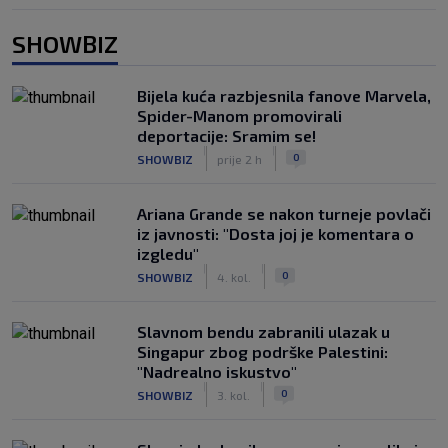
SHOWBIZ
Bijela kuća razbjesnila fanove Marvela,
Spider-Manom promovirali
deportacije: Sramim se!
|
|
0
SHOWBIZ
prije 2 h
Ariana Grande se nakon turneje povlači
iz javnosti: "Dosta joj je komentara o
izgledu"
|
|
0
SHOWBIZ
4. kol.
Slavnom bendu zabranili ulazak u
Singapur zbog podrške Palestini:
"Nadrealno iskustvo"
|
|
0
SHOWBIZ
3. kol.