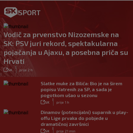
SPORT
Vodič za prvenstvo Nizozemske na
SK: PSV juri rekord, spektakularna
pojačanja u Ajaxu, a posebna priča su
Hrvati
|
SK
prije 2 h
Slatke muke za Bilića: Bio je na širem
popisu Vatrenih za SP, a sada je
pogotkom ušao u sezonu
|
SK
prije 1 h
Dinamov (potencijalni) suparnik u play-
offu Lige prvaka do pobjede u
dramatičnoj završnici
|
SK
prije 21 min