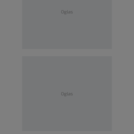
Oglas
Oglas