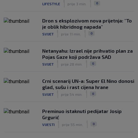
|
|
0
LIFESTYLE
prije 3 min.
Dron s eksplozivom nova prijetnja: "To
je oblik hibridnog napada"
|
|
0
SVIJET
prije 11 min.
Netanyahu: Izrael nije prihvatio plan za
Pojas Gaze koji podržava SAD
|
|
0
SVIJET
prije 28 min.
Crni scenarij UN-a: Super El Nino donosi
glad, sušu i rast cijena hrane
|
|
0
SVIJET
prije 54 min.
Preminuo istaknuti pedijatar Josip
Grgurić
|
|
0
VIJESTI
prije 55 min.