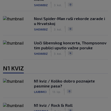
|
|
0
SHOWBIZ
3. kol.
Novi Spider-Man ruši rekorde zarade i
u Hrvatskoj
|
|
0
SHOWBIZ
3. kol.
Uoči šibenskog koncerta, Thompsonov
tim publici uputio važne poruke
|
|
4
SHOWBIZ
3. kol.
N1 KVIZ
N1 kviz / Koliko dobro poznajete
pasmine pasa?
|
|
0
LJUBIMCI
13. lip.
N1 kviz / Rock & Roll
|
|
0
LIFESTYLE
8. lip.