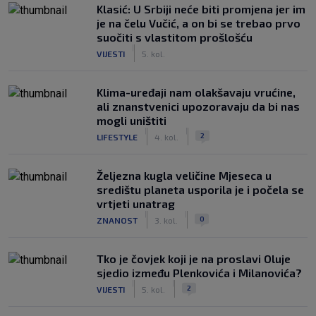
Klasić: U Srbiji neće biti promjena jer im
je na čelu Vučić, a on bi se trebao prvo
suočiti s vlastitom prošlošću
|
VIJESTI
5. kol.
Klima-uređaji nam olakšavaju vrućine,
ali znanstvenici upozoravaju da bi nas
mogli uništiti
|
|
2
LIFESTYLE
4. kol.
Željezna kugla veličine Mjeseca u
središtu planeta usporila je i počela se
vrtjeti unatrag
|
|
0
ZNANOST
3. kol.
Tko je čovjek koji je na proslavi Oluje
sjedio između Plenkovića i Milanovića?
|
|
2
VIJESTI
5. kol.