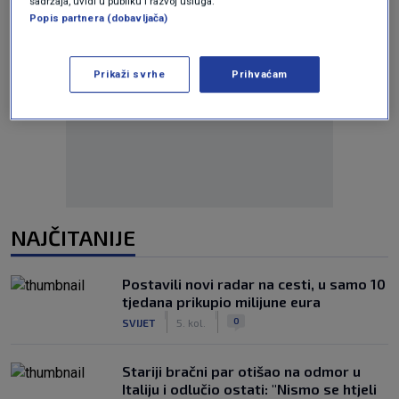
sadržaja, uvidi u publiku i razvoj usluga.
Popis partnera (dobavljača)
Prikaži svrhe
Prihvaćam
Oglas
NAJČITANIJE
Postavili novi radar na cesti, u samo 10
tjedana prikupio milijune eura
|
|
0
SVIJET
5. kol.
Stariji bračni par otišao na odmor u
Italiju i odlučio ostati: "Nismo se htjeli