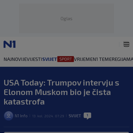
Oglas
NAJNOVIJE
VIJESTI
SVIJET
VRIJEME
N1 TEME
REGIJA
MA
USA Today: Trumpov intervju s
Elonom Muskom bio je čista
katastrofa
1
N1 Info
SVIJET
13. kol. 2024. 07:29
|
|
|