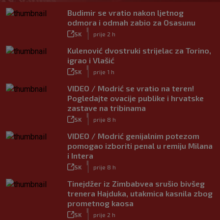
Budimir se vratio nakon ljetnog
odmora i odmah zabio za Osasunu
|
SK
prije 2 h
Kulenović dvostruki strijelac za Torino,
igrao i Vlašić
|
SK
prije 1 h
VIDEO / Modrić se vratio na teren!
Pogledajte ovacije publike i hrvatske
zastave na tribinama
|
SK
prije 8 h
VIDEO / Modrić genijalnim potezom
pomogao izboriti penal u remiju Milana
i Intera
|
SK
prije 8 h
Tinejdžer iz Zimbabvea srušio bivšeg
trenera Hajduka, utakmica kasnila zbog
prometnog kaosa
|
SK
prije 2 h