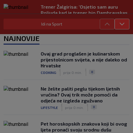
Trener Žalgirisa: ‘Osjetio sam auru
Poljuda kad je trener bio Dambrauskas.
Hajduk danas igra nestabilno’
Idi na Sport
|
SK
prije 4 h
Vatreni u Cityju sve bolji: ‘Kovačić
NAJNOVIJE
izgleda potpuno fit, a Gvardiol bi
mogao biti starter na boku’
|
Ovaj grad proglašen je kulinarskom
SK
prije 4 h
prijestolnicom svijeta, a nije daleko od
Luis Figo žestoko prozvao Infantina:
Hrvatske
‘Najniže, najlopovskije i kukavički
|
|
0
COOKING
prije 0 min.
sebično ponašanje. Mora otići!’
|
SK
prije 6 h
Ne želite paliti peglu tijekom ljetnih
vrućina? Ovaj trik može pomoći da
odjeća ne izgleda zgužvano
|
|
0
LIFESTYLE
prije 0 min.
Pet horoskopskih znakova koji bi ovog
ljeta pronaći svoju srodnu dušu