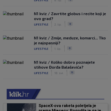
N1 kviz / Zavrtite globus i recite koji je
ovo grad?
|
|
0
LIFESTYLE
2. lip.
N1 kviz / Zmije, meduze, komarci... Tko
je najopasniji?
|
|
0
LIFESTYLE
1. lip.
N1 kviz / Koliko dobro poznajete
stihove Đorđa Balaševića?
|
|
11
LIFESTYLE
18. svi.
SpaceX-ova raketa poletjela je
prema Mjesecu: Pogodila je ga je