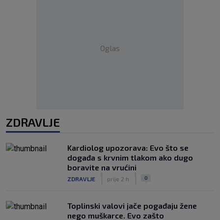
Oglas
ZDRAVLJE
Kardiolog upozorava: Evo što se
događa s krvnim tlakom ako dugo
boravite na vrućini
|
|
0
ZDRAVLJE
prije 2 h
Toplinski valovi jače pogađaju žene
nego muškarce. Evo zašto