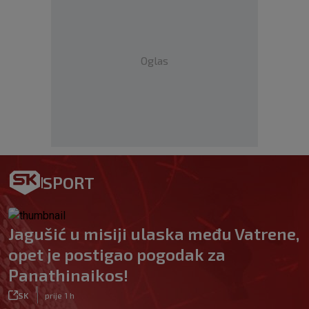
Oglas
SPORT
Jagušić u misiji ulaska među Vatrene,
opet je postigao pogodak za
Panathinaikos!
|
SK
prije 1 h