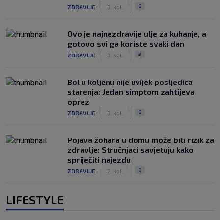
|
|
0
ZDRAVLJE
3. kol.
Ovo je najnezdravije ulje za kuhanje, a
gotovo svi ga koriste svaki dan
|
|
3
ZDRAVLJE
3. kol.
Bol u koljenu nije uvijek posljedica
starenja: Jedan simptom zahtijeva
oprez
|
|
0
ZDRAVLJE
3. kol.
Pojava žohara u domu može biti rizik za
zdravlje: Stručnjaci savjetuju kako
spriječiti najezdu
|
|
0
ZDRAVLJE
2. kol.
LIFESTYLE