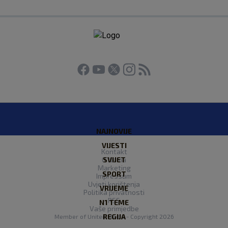
NAJNOVIJE
VIJESTI
Kontakt
O Nama
SVIJET
Marketing
SPORT
Impressum
Uvjeti korištenja
VRIJEME
Politika privatnosti
RSS
N1 TEME
Vaše primjedbe
REGIJA
Member of
United Media
- Copyright 2026