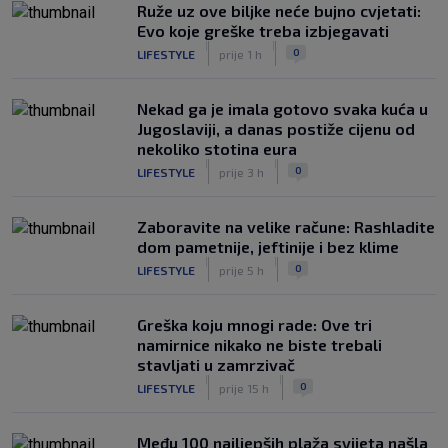
Ruže uz ove biljke neće bujno cvjetati:
Evo koje greške treba izbjegavati
|
|
0
LIFESTYLE
prije 1 h
Nekad ga je imala gotovo svaka kuća u
Jugoslaviji, a danas postiže cijenu od
nekoliko stotina eura
|
|
0
LIFESTYLE
prije 3 h
Zaboravite na velike račune: Rashladite
dom pametnije, jeftinije i bez klime
|
|
0
LIFESTYLE
prije 5 h
Greška koju mnogi rade: Ove tri
namirnice nikako ne biste trebali
stavljati u zamrzivač
|
|
0
LIFESTYLE
prije 15 h
Među 100 najljepših plaža svijeta našla