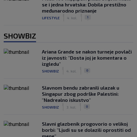
se i jedna hrvatska: Dobila prestižno
međunarodno priznanje
|
|
1
LIFESTYLE
4. kol.
SHOWBIZ
Ariana Grande se nakon turneje povlači
iz javnosti: "Dosta joj je komentara o
izgledu"
|
|
0
SHOWBIZ
4. kol.
Slavnom bendu zabranili ulazak u
Singapur zbog podrške Palestini:
"Nadrealno iskustvo"
|
|
0
SHOWBIZ
3. kol.
Slavni glazbenik progovorio o velikoj
borbi: "Ljudi su se dolazili oprostiti od
mene"