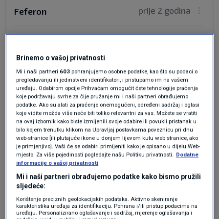
prije 2 godina
Feferon
Dva IDIOTA koja imaju ogromnu moć!
Odgovor
Brinemo o vašoj privatnosti
Mi i naši partneri
603
pohranjujemo osobne podatke, kao što su podaci o
pregledavanju ili jedinstveni identifikatori, i pristupamo im na vašem
uređaju. Odabirom opcije Prihvaćam omogućit ćete tehnologije praćenja
koje podržavaju svrhe za čije pružanje mi i naši partneri obrađujemo
podatke. Ako su alati za praćenje onemogućeni, određeni sadržaj i oglasi
koje vidite možda više neće biti toliko relevantni za vas. Možete se vratiti
na ovaj izbornik kako biste izmijenili svoje odabire ili povukli pristanak u
bilo kojem trenutku klikom na Upravljaj postavkama poveznicu pri dnu
web-stranice [ili plutajuće ikone u donjem lijevom kutu web stranice, ako
je primjenjivo]. Vaši će se odabiri primijeniti kako je opisano u dijelu Web-
Oglas
mjesto. Za više pojedinosti pogledajte našu Politiku privatnosti.
Dodatne
informacije o vašoj privatnosti
Mi i naši partneri obrađujemo podatke kako bismo pružili
sljedeće:
Korištenje preciznih geolokacijskih podataka. Aktivno skeniranje
karakteristika uređaja za identifikaciju. Pohrana i/ili pristup podacima na
uređaju. Personalizirano oglašavanje i sadržaj, mjerenje oglašavanja i