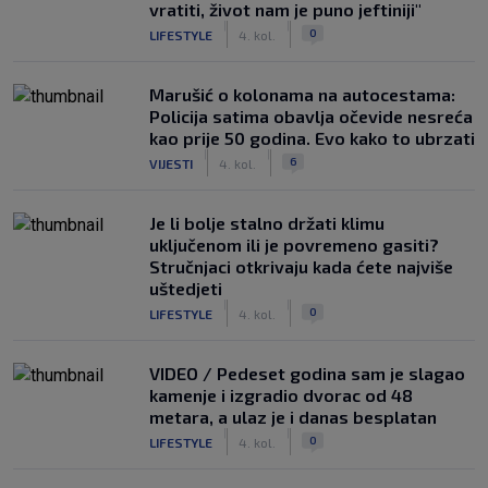
vratiti, život nam je puno jeftiniji"
|
|
0
LIFESTYLE
4. kol.
Marušić o kolonama na autocestama:
Policija satima obavlja očevide nesreća
kao prije 50 godina. Evo kako to ubrzati
|
|
6
VIJESTI
4. kol.
Je li bolje stalno držati klimu
uključenom ili je povremeno gasiti?
Stručnjaci otkrivaju kada ćete najviše
uštedjeti
|
|
0
LIFESTYLE
4. kol.
VIDEO / Pedeset godina sam je slagao
kamenje i izgradio dvorac od 48
metara, a ulaz je i danas besplatan
|
|
0
LIFESTYLE
4. kol.