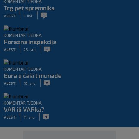
KOMENTAR TJEDNA
Trg pet spremnika
|
|
5
VIJESTI
1. kol.
KOMENTAR TJEDNA
Porazna inspekcija
|
|
11
VIJESTI
25. srp.
KOMENTAR TJEDNA
Bura u čaši limunade
|
|
0
VIJESTI
18. srp.
KOMENTAR TJEDNA
VAR ili VARka?
|
|
4
VIJESTI
11. srp.