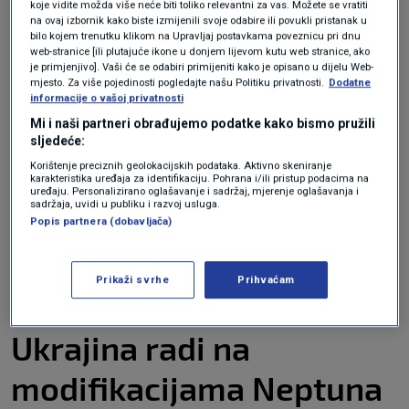
koje vidite možda više neće biti toliko relevantni za vas. Možete se vratiti
targeted by Ukrainian Neptun missiles.
na ovaj izbornik kako biste izmijenili svoje odabire ili povukli pristanak u
https://t.co/qXXAlX9ZLf
pic.twitter.com/WXBPD3RzTr
bilo kojem trenutku klikom na Upravljaj postavkama poveznicu pri dnu
web-stranice [ili plutajuće ikone u donjem lijevom kutu web stranice, ako
je primjenjivo]. Vaši će se odabiri primijeniti kako je opisano u dijelu Web-
mjesto. Za više pojedinosti pogledajte našu Politiku privatnosti.
Dodatne
informacije o vašoj privatnosti
Mi i naši partneri obrađujemo podatke kako bismo pružili
— Rob Lee (@RALee85)
April 18, 2022
sljedeće:
Korištenje preciznih geolokacijskih podataka. Aktivno skeniranje
karakteristika uređaja za identifikaciju. Pohrana i/ili pristup podacima na
uređaju. Personalizirano oglašavanje i sadržaj, mjerenje oglašavanja i
sadržaja, uvidi u publiku i razvoj usluga.
Popis partnera (dobavljača)
Prikaži svrhe
Prihvaćam
Ukrajina radi na
modifikacijama Neptuna