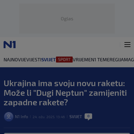
Oglas
NAJNOVIJE
VIJESTI
SVIJET
VRIJEME
N1 TEME
REGIJA
MAG
Ukrajina ima svoju novu raketu:
Može li "Dugi Neptun" zamijeniti
zapadne rakete?
0
N1 Info
SVIJET
24. ožu. 2025. 13:46
|
|
|