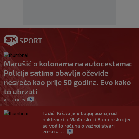
SPORT
Marušić o kolonama na autocestama:
Policija satima obavlja očevide
nesreća kao prije 50 godina. Evo kako
to ubrzati
6
VIJESTI
4. kol.
|
|
Tadić: Krško je u boljoj poziciji od
nuklearki u Mađarskoj i Rumunjskoj jer
se vodilo računa o važnoj stvari
5
VIJESTI
4. kol.
|
|