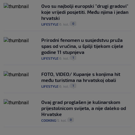
Ovo su najbolji europski "drugi gradovi"
koje vrijedi posjetiti. Među njima i jedan
hrvatski
0
LIFESTYLE
6. kol.
|
|
Prirodni fenomen u susjedstvu pruža
spas od vrućina, u špilji tijekom cijele
godine 11 stupnjeva
1
LIFESTYLE
6. kol.
|
|
FOTO, VIDEO/ Kupanje s konjima hit
među turistima na hrvatskoj obali
1
LIFESTYLE
6. kol.
|
|
Ovaj grad proglašen je kulinarskom
prijestolnicom svijeta, a nije daleko od
Hrvatske
0
COOKING
5. kol.
|
|