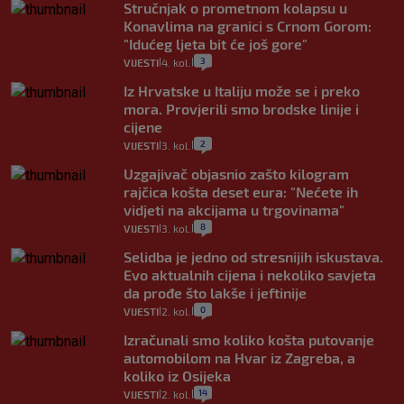
Stručnjak o prometnom kolapsu u
Konavlima na granici s Crnom Gorom:
"Idućeg ljeta bit će još gore"
3
VIJESTI
4. kol.
|
|
Iz Hrvatske u Italiju može se i preko
mora. Provjerili smo brodske linije i
cijene
2
VIJESTI
3. kol.
|
|
Uzgajivač objasnio zašto kilogram
rajčica košta deset eura: "Nećete ih
vidjeti na akcijama u trgovinama"
8
VIJESTI
3. kol.
|
|
Selidba je jedno od stresnijih iskustava.
Evo aktualnih cijena i nekoliko savjeta
da prođe što lakše i jeftinije
0
VIJESTI
2. kol.
|
|
Izračunali smo koliko košta putovanje
automobilom na Hvar iz Zagreba, a
koliko iz Osijeka
14
VIJESTI
2. kol.
|
|