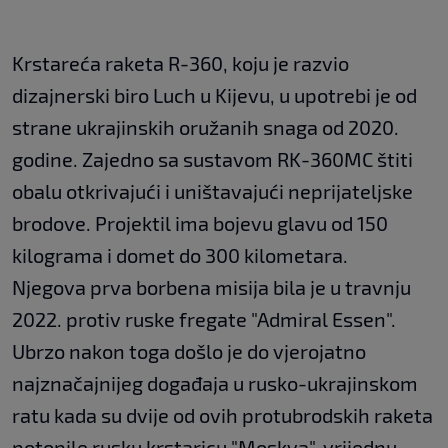
Krstareća raketa R-360, koju je razvio
dizajnerski biro Luch u Kijevu, u upotrebi je od
strane ukrajinskih oružanih snaga od 2020.
godine. Zajedno sa sustavom RK-360MC štiti
obalu otkrivajući i uništavajući neprijateljske
brodove. Projektil ima bojevu glavu od 150
kilograma i domet do 300 kilometara.
Njegova prva borbena misija bila je u travnju
2022. protiv ruske fregate "Admiral Essen".
Ubrzo nakon toga došlo je do vjerojatno
najznačajnijeg događaja u rusko-ukrajinskom
ratu kada su dvije od ovih protubrodskih raketa
potopile rusku krstaricu "Moskva", vrijednu