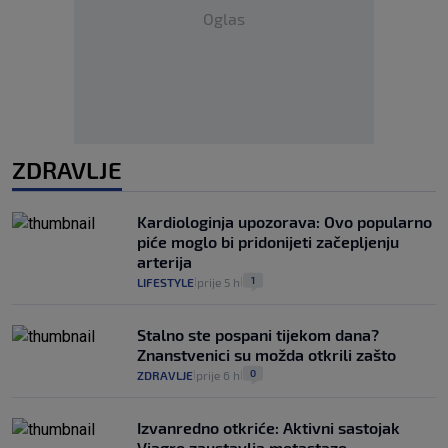
Oglas
ZDRAVLJE
Kardiologinja upozorava: Ovo popularno
piće moglo bi pridonijeti začepljenju
arterija
1
LIFESTYLE
prije 5 h
|
|
Stalno ste pospani tijekom dana?
Znanstvenici su možda otkrili zašto
0
ZDRAVLJE
prije 6 h
|
|
Izvanredno otkriće: Aktivni sastojak
Viagre zaustavlja metastaze