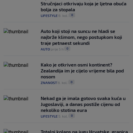
Stručnjaci otkrivaju koja je ljetna obuća
bolja za stopala
0
LIFESTYLE
6. kol.
|
|
Auto koji stoji na suncu ne hladi se
najbrže klimom, nego postupkom koji
traje petnaest sekundi
0
AUTO
prije 5 h
|
|
Kako je otkriven osmi kontinent?
Zealandija im je cijelo vrijeme bila pod
nosom
0
ZNANOST
6. kol.
|
|
Nekad ga je imala gotovo svaka kuća u
Jugoslaviji, a danas postiže cijenu od
nekoliko stotina eura
0
LIFESTYLE
5. kol.
|
|
Totalni kolaps na jugu Hrvatske, granica