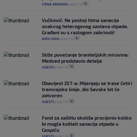
0
CRNA KRONIKA
prije 1 h
|
|
Vučković: Ne postoji hitna sanacija
ovakvog heterogenog sastava otpada.
Građani su s razlogom zabrinuti!
0
NOVI DAN
prije 1 h
|
|
Stiže povećanje braniteljskih mirovina:
Medved predstavio detalje
11
VIJESTI
prije 1 h
|
|
Obavijest ZET-a: Mijenjaju se trase četiri
tramvajske linije, dio Savske bit će
zatvoren
0
VIJESTI
prije 1 h
|
|
Fond za zaštitu okoliša procijenio koliko
bi mogla koštati sanacija otpada u
Gospiću
0
VIJESTI
prije 1 h
|
|