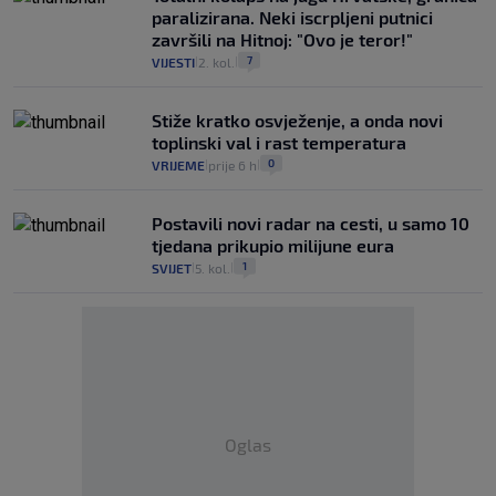
paralizirana. Neki iscrpljeni putnici
završili na Hitnoj: "Ovo je teror!"
7
VIJESTI
2. kol.
|
|
Stiže kratko osvježenje, a onda novi
toplinski val i rast temperatura
0
VRIJEME
prije 6 h
|
|
Postavili novi radar na cesti, u samo 10
tjedana prikupio milijune eura
1
SVIJET
5. kol.
|
|
Oglas