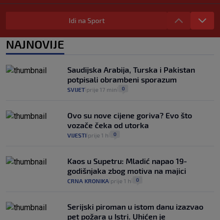
"Kći je otišla na more, a zaboravila
zdravstvenu iskaznicu". Kakva su prava
Idi na Sport
pacijenata izvan mjesta prebivališta?
1
VIJESTI
1. kol.
NAJNOVIJE
|
|
Kako spriječiti nasilje? "Tako da glavni
junaci naših priča budu oni koji pomažu,
Saudijska Arabija, Turska i Pakistan
a ne oni koji su pobijedili nekoga"
potpisali obrambeni sporazum
2
VIJESTI
30. srp.
|
|
0
SVIJET
prije 17 min
|
|
Ovo su nove cijene goriva? Evo što
vozače čeka od utorka
0
VIJESTI
prije 1 h
|
|
Kaos u Supetru: Mladić napao 19-
godišnjaka zbog motiva na majici
0
CRNA KRONIKA
prije 1 h
|
|
Serijski piroman u istom danu izazvao
pet požara u Istri. Uhićen je