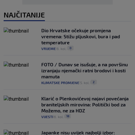
NAJČITANIJE
Dio Hrvatske očekuje promjena
vremena: Stižu pljuskovi, bura i pad
temperature
0
VRIJEME
6. kol.
|
|
FOTO / Dunav se isušuje, a na površinu
izranjaju njemački ratni brodovi i kosti
mamuta
2
KLIMATSKE PROMJENE
5. kol.
|
|
Klarić o Plenkovićevoj najavi povećanja
braniteljskih mirovina: Politički bod za
Možemo, ne za HDZ
18
VIJESTI
6. kol.
|
|
Japanke nisu uvijek najbolji izbor: