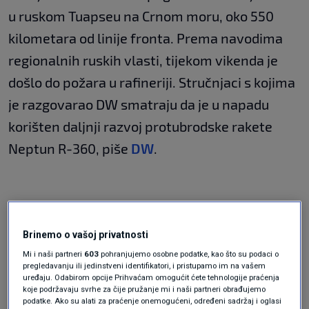
u ruskom Tuapseu na Crnom moru, oko 550
kilometara od linije fronta. Prema navodima
regionalnih ruskih vlasti, tijekom vikenda je
došlo do požara u rafineriji. Stručnjaci s kojima
je razgovarao DW smatraju da je u napadu
korišten daljnji razvoj protubrodske rakete
Neptun R-360, piše
DW
.
Brinemo o vašoj privatnosti
Mi i naši partneri
603
pohranjujemo osobne podatke, kao što su podaci o
pregledavanju ili jedinstveni identifikatori, i pristupamo im na vašem
uređaju. Odabirom opcije Prihvaćam omogućit ćete tehnologije praćenja
koje podržavaju svrhe za čije pružanje mi i naši partneri obrađujemo
Video of the Moskva on fire before it sank after being
podatke. Ako su alati za praćenje onemogućeni, određeni sadržaj i oglasi