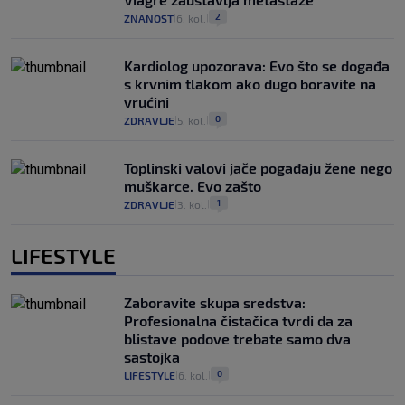
2
ZNANOST
6. kol.
|
|
Kardiolog upozorava: Evo što se događa
s krvnim tlakom ako dugo boravite na
vrućini
0
ZDRAVLJE
5. kol.
|
|
Toplinski valovi jače pogađaju žene nego
muškarce. Evo zašto
1
ZDRAVLJE
3. kol.
|
|
LIFESTYLE
Zaboravite skupa sredstva:
Profesionalna čistačica tvrdi da za
blistave podove trebate samo dva
sastojka
0
LIFESTYLE
6. kol.
|
|