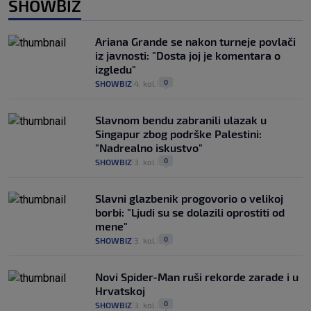
SHOWBIZ
Ariana Grande se nakon turneje povlači
iz javnosti: "Dosta joj je komentara o
izgledu"
0
SHOWBIZ
4. kol.
|
|
Slavnom bendu zabranili ulazak u
Singapur zbog podrške Palestini:
"Nadrealno iskustvo"
0
SHOWBIZ
3. kol.
|
|
Slavni glazbenik progovorio o velikoj
borbi: "Ljudi su se dolazili oprostiti od
mene"
0
SHOWBIZ
3. kol.
|
|
Novi Spider-Man ruši rekorde zarade i u
Hrvatskoj
0
SHOWBIZ
3. kol.
|
|