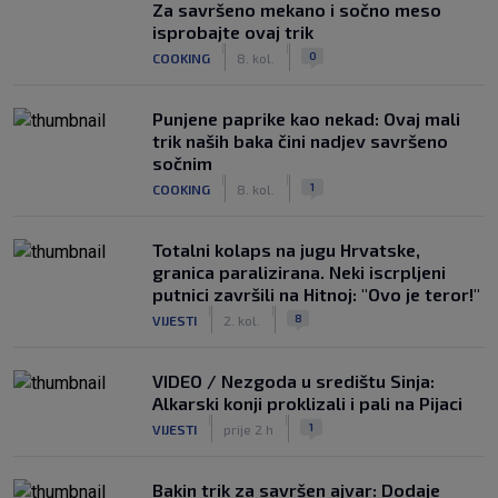
Za savršeno mekano i sočno meso
isprobajte ovaj trik
|
|
0
COOKING
8. kol.
Punjene paprike kao nekad: Ovaj mali
trik naših baka čini nadjev savršeno
sočnim
|
|
1
COOKING
8. kol.
Totalni kolaps na jugu Hrvatske,
granica paralizirana. Neki iscrpljeni
putnici završili na Hitnoj: "Ovo je teror!"
|
|
8
VIJESTI
2. kol.
VIDEO / Nezgoda u središtu Sinja:
Alkarski konji proklizali i pali na Pijaci
|
|
1
VIJESTI
prije 2 h
Bakin trik za savršen ajvar: Dodaje