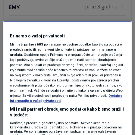
prije 3 godina
EMY
Rusi su inače oličenje poštenje i givora istine,
Odgovor
Brinemo o vašoj privatnosti
Mi i naši partneri
603
pohranjujemo osobne podatke, kao što su podaci o
pregledavanju ili jedinstveni identifikatori, i pristupamo im na vašem
uređaju. Odabirom opcije Prihvaćam omogućit ćete tehnologije praćenja
koje podržavaju svrhe za čije pružanje mi i naši partneri obrađujemo
podatke. Ako su alati za praćenje onemogućeni, određeni sadržaj i oglasi
koje vidite možda više neće biti toliko relevantni za vas. Možete se vratiti
na ovaj izbornik kako biste izmijenili svoje odabire ili povukli pristanak u
bilo kojem trenutku klikom na Upravljaj postavkama poveznicu pri dnu
web-stranice [ili plutajuće ikone u donjem lijevom kutu web stranice, ako
je primjenjivo]. Vaši će se odabiri primijeniti kako je opisano u dijelu Web-
Oglas
mjesto. Za više pojedinosti pogledajte našu Politiku privatnosti.
Dodatne
informacije o vašoj privatnosti
Mi i naši partneri obrađujemo podatke kako bismo pružili
sljedeće:
Korištenje preciznih geolokacijskih podataka. Aktivno skeniranje
karakteristika uređaja za identifikaciju. Pohrana i/ili pristup podacima na
uređaju. Personalizirano oglašavanje i sadržaj, mjerenje oglašavanja i