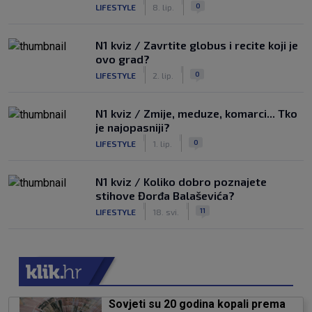
|
|
0
LIFESTYLE
8. lip.
N1 kviz / Zavrtite globus i recite koji je
ovo grad?
|
|
0
LIFESTYLE
2. lip.
N1 kviz / Zmije, meduze, komarci... Tko
je najopasniji?
|
|
0
LIFESTYLE
1. lip.
N1 kviz / Koliko dobro poznajete
stihove Đorđa Balaševića?
|
|
11
LIFESTYLE
18. svi.
Sovjeti su 20 godina kopali prema