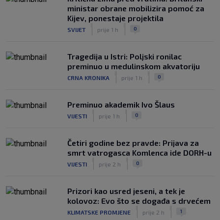
ministar obrane mobilizira pomoć za
Kijev, ponestaje projektila
|
|
0
SVIJET
prije 1 h
Tragedija u Istri: Poljski ronilac
preminuo u medulinskom akvatoriju
|
|
0
CRNA KRONIKA
prije 1 h
Preminuo akademik Ivo Šlaus
|
|
0
VIJESTI
prije 1 h
Četiri godine bez pravde: Prijava za
smrt vatrogasca Komlenca ide DORH-u
|
|
0
VIJESTI
prije 2 h
Prizori kao usred jeseni, a tek je
kolovoz: Evo što se događa s drvećem
|
|
1
KLIMATSKE PROMJENE
prije 2 h