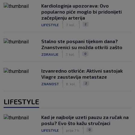
Kardiologinja upozorava: Ovo
popularno piće moglo bi pridonijeti
začepljenju arterija
|
|
2
LIFESTYLE
7. kol.
Stalno ste pospani tijekom dana?
Znanstvenici su možda otkrili zašto
|
|
0
ZDRAVLJE
7. kol.
Izvanredno otkriće: Aktivni sastojak
Viagre zaustavlja metastaze
|
|
2
ZNANOST
6. kol.
LIFESTYLE
Kad je najbolje uzeti pauzu za ručak na
poslu? Evo što kažu stručnjaci
|
|
0
LIFESTYLE
prije 7 h