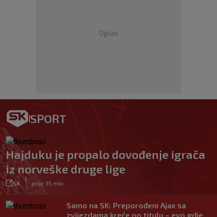
Oglas
SPORT
Hajduku je propalo dovođenje igrača
iz norveške druge lige
|
SK
prije 35 min
Samo na SK: Preporođeni Ajax sa
zvijezdama kreće po titulu – evo gdje