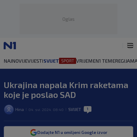
Oglas
NAJNOVIJE
VIJESTI
SVIJET
VRIJEME
N1 TEME
REGIJA
MA
Ukrajina napala Krim raketama
koje je poslao SAD
1
Hina
SVIJET
04. svi. 2024. 08:40
|
|
|
Dodajte N1 u omiljeni Google izvor