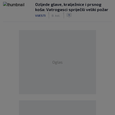
Ozljede glave, kralježnice i prsnog
koša: Vatrogasci spriječili veliki požar
|
|
1
VIJESTI
8. kol.
Oglas