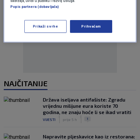
sadržaja, uvidi u publiku i razvoj usluga.
Popis partnera (dobavljača)
Prikaži svrhe
Prihvaćam
Oglas
NAJČITANIJE
Država iseljava antifašiste: Zgradu
vrijednu milijune eura koriste 70
godina, ne znaju hoće li se ikad vratiti
|
|
1
VIJESTI
prije 5 h
Napravite pljeskavice kao iz restorana: