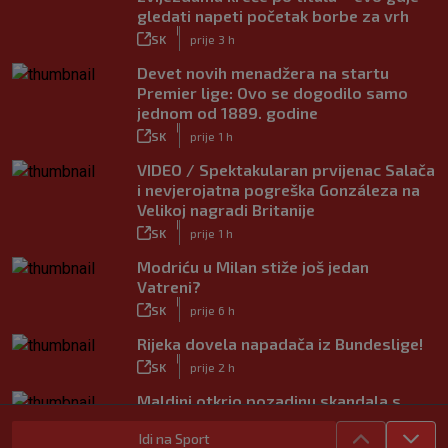
gledati napeti početak borbe za vrh
|
SK
prije 3 h
Devet novih menadžera na startu
Premier lige: Ovo se dogodilo samo
jednom od 1889. godine
|
SK
prije 1 h
VIDEO / Spektakularan prvijenac Salača
i nevjerojatna pogreška Gonzáleza na
Velikoj nagradi Britanije
|
SK
prije 1 h
Modriću u Milan stiže još jedan
Vatreni?
|
SK
prije 6 h
Rijeka dovela napadača iz Bundeslige!
|
SK
prije 2 h
Maldini otkrio pozadinu skandala s
Pirlom: ‘Povjerenje više ne postoji’
Idi na Sport
|
SK
prije 3 h