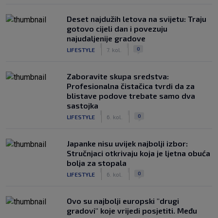
Deset najdužih letova na svijetu: Traju
gotovo cijeli dan i povezuju
najudaljenije gradove
|
|
0
LIFESTYLE
7. kol.
Zaboravite skupa sredstva:
Profesionalna čistačica tvrdi da za
blistave podove trebate samo dva
sastojka
|
|
0
LIFESTYLE
6. kol.
Japanke nisu uvijek najbolji izbor:
Stručnjaci otkrivaju koja je ljetna obuća
bolja za stopala
|
|
0
LIFESTYLE
6. kol.
Ovo su najbolji europski "drugi
gradovi" koje vrijedi posjetiti. Među