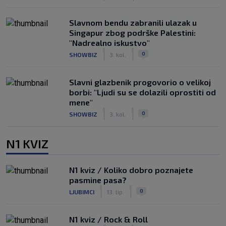
Slavnom bendu zabranili ulazak u
Singapur zbog podrške Palestini:
"Nadrealno iskustvo"
|
|
0
SHOWBIZ
3. kol.
Slavni glazbenik progovorio o velikoj
borbi: "Ljudi su se dolazili oprostiti od
mene"
|
|
0
SHOWBIZ
3. kol.
N1 KVIZ
N1 kviz / Koliko dobro poznajete
pasmine pasa?
|
|
0
LJUBIMCI
13. lip.
N1 kviz / Rock & Roll