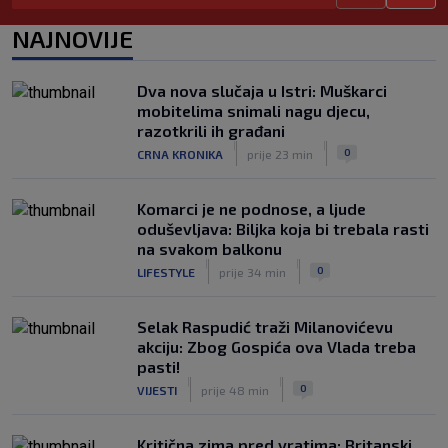
Mourinho naljutio naše susjede
NAJNOVIJE
ponižavajućim komentarom
|
SK
prije 6 h
Dva nova slučaja u Istri: Muškarci
Osijek se preporodio, Špehar poručuje:
mobitelima snimali nagu djecu,
‘Mogu se nadati Europi’
razotkrili ih građani
|
|
|
SK
prije 4 h
0
CRNA KRONIKA
prije 23 min
Komarci je ne podnose, a ljude
oduševljava: Biljka koja bi trebala rasti
na svakom balkonu
|
|
0
LIFESTYLE
prije 34 min
Selak Raspudić traži Milanovićevu
akciju: Zbog Gospića ova Vlada treba
pasti!
|
|
0
VIJESTI
prije 48 min
Kritična zima pred vratima: Britanski