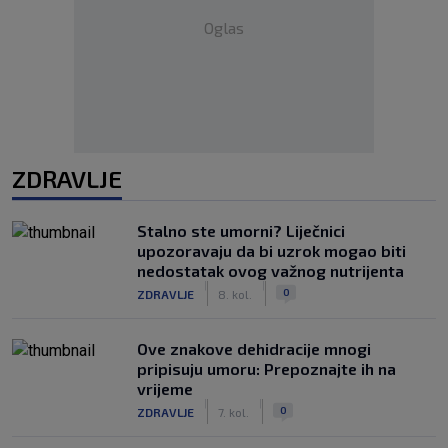
Oglas
ZDRAVLJE
Stalno ste umorni? Liječnici
upozoravaju da bi uzrok mogao biti
nedostatak ovog važnog nutrijenta
|
|
0
ZDRAVLJE
8. kol.
Ove znakove dehidracije mnogi
pripisuju umoru: Prepoznajte ih na
vrijeme
|
|
0
ZDRAVLJE
7. kol.