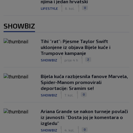
njima i jedan hrvatski
|
|
0
LIFESTYLE
6. kol.
SHOWBIZ
Tihi "rat": Pjesme Taylor Swift
uklonjene iz objava Bijele kuće i
Trumpove kampanje
|
|
2
SHOWBIZ
prije 4 h
Bijela kuća razbjesnila fanove Marvela,
Spider-Manom promovirali
deportacije: Sramim se!
|
|
0
SHOWBIZ
7. kol.
Ariana Grande se nakon turneje povlači
iz javnosti: "Dosta joj je komentara o
izgledu"
|
|
0
SHOWBIZ
4. kol.