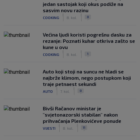
jedan sastojak koji okus podiže na
sasvim novu razinu
|
|
0
COOKING
8. kol.
Većina ljudi koristi pogrešnu dasku za
rezanje: Poznati kuhar otkriva zašto se
kune u ovu
|
|
1
COOKING
8. kol.
Auto koji stoji na suncu ne hladi se
najbrže klimom, nego postupkom koji
traje petnaest sekundi
|
|
0
AUTO
7. kol.
Bivši Račanov ministar je
"svjetonazorski stabilan" nakon
prihvaćanja Plenkovićeve ponude
|
|
11
VIJESTI
8. kol.