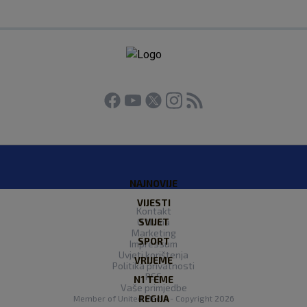
NAJNOVIJE
VIJESTI
Kontakt
O Nama
SVIJET
Marketing
SPORT
Impressum
Uvjeti korištenja
VRIJEME
Politika privatnosti
RSS
N1 TEME
Vaše primjedbe
REGIJA
Member of
United Media
- Copyright 2026