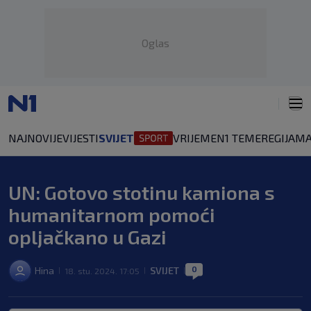
Oglas
NAJNOVIJE
VIJESTI
SVIJET
VRIJEME
N1 TEME
REGIJA
MA
UN: Gotovo stotinu kamiona s
humanitarnom pomoći
opljačkano u Gazi
0
Hina
SVIJET
18. stu. 2024. 17:05
|
|
|