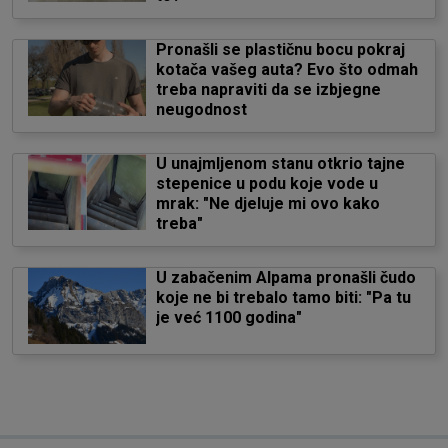
Pronašli se plastičnu bocu pokraj
kotača vašeg auta? Evo što odmah
treba napraviti da se izbjegne
neugodnost
U unajmljenom stanu otkrio tajne
stepenice u podu koje vode u
mrak: "Ne djeluje mi ovo kako
treba"
U zabačenim Alpama pronašli čudo
koje ne bi trebalo tamo biti: "Pa tu
je već 1100 godina"