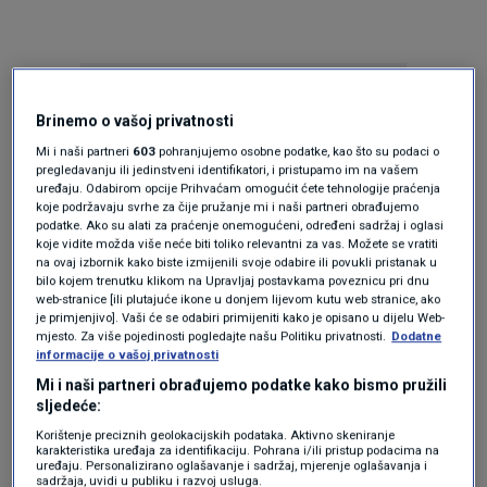
Brinemo o vašoj privatnosti
Mi i naši partneri
603
pohranjujemo osobne podatke, kao što su podaci o
pregledavanju ili jedinstveni identifikatori, i pristupamo im na vašem
uređaju. Odabirom opcije Prihvaćam omogućit ćete tehnologije praćenja
Oglas
koje podržavaju svrhe za čije pružanje mi i naši partneri obrađujemo
podatke. Ako su alati za praćenje onemogućeni, određeni sadržaj i oglasi
koje vidite možda više neće biti toliko relevantni za vas. Možete se vratiti
na ovaj izbornik kako biste izmijenili svoje odabire ili povukli pristanak u
bilo kojem trenutku klikom na Upravljaj postavkama poveznicu pri dnu
web-stranice [ili plutajuće ikone u donjem lijevom kutu web stranice, ako
je primjenjivo]. Vaši će se odabiri primijeniti kako je opisano u dijelu Web-
mjesto. Za više pojedinosti pogledajte našu Politiku privatnosti.
Dodatne
informacije o vašoj privatnosti
Mi i naši partneri obrađujemo podatke kako bismo pružili
sljedeće:
Korištenje preciznih geolokacijskih podataka. Aktivno skeniranje
karakteristika uređaja za identifikaciju. Pohrana i/ili pristup podacima na
uređaju. Personalizirano oglašavanje i sadržaj, mjerenje oglašavanja i
Oglas
sadržaja, uvidi u publiku i razvoj usluga.