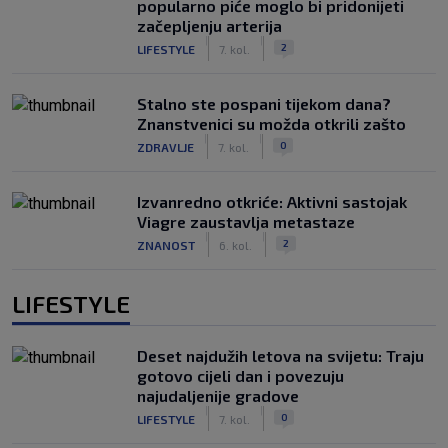
popularno piće moglo bi pridonijeti
začepljenju arterija
|
|
2
LIFESTYLE
7. kol.
Stalno ste pospani tijekom dana?
Znanstvenici su možda otkrili zašto
|
|
0
ZDRAVLJE
7. kol.
Izvanredno otkriće: Aktivni sastojak
Viagre zaustavlja metastaze
|
|
2
ZNANOST
6. kol.
LIFESTYLE
Deset najdužih letova na svijetu: Traju
gotovo cijeli dan i povezuju
najudaljenije gradove
|
|
0
LIFESTYLE
7. kol.