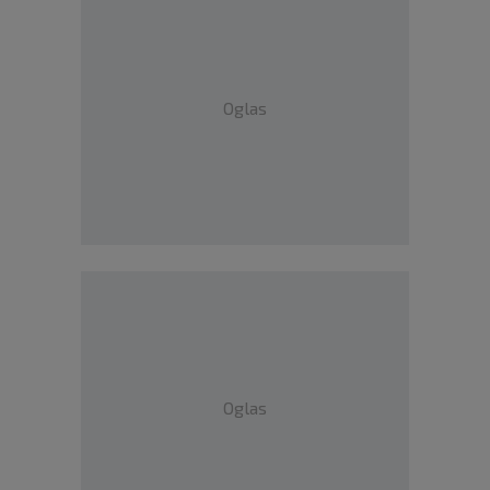
Oglas
Oglas