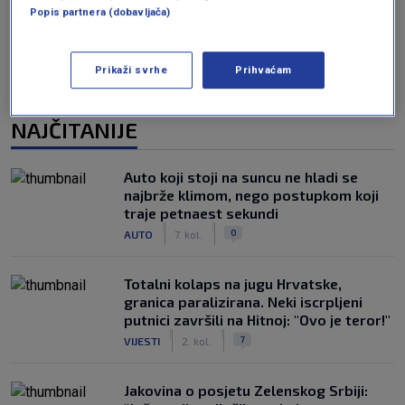
Popis partnera (dobavljača)
Prikaži svrhe
Prihvaćam
NAJČITANIJE
Auto koji stoji na suncu ne hladi se
najbrže klimom, nego postupkom koji
traje petnaest sekundi
|
|
0
AUTO
7. kol.
Totalni kolaps na jugu Hrvatske,
granica paralizirana. Neki iscrpljeni
putnici završili na Hitnoj: "Ovo je teror!"
|
|
7
VIJESTI
2. kol.
Jakovina o posjetu Zelenskog Srbiji: