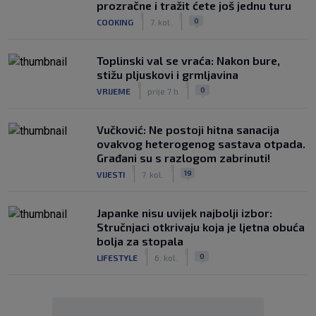
prozračne i tražit ćete još jednu turu
|
|
0
COOKING
7. kol.
Toplinski val se vraća: Nakon bure,
stižu pljuskovi i grmljavina
|
|
0
VRIJEME
prije 7 h
Vučković: Ne postoji hitna sanacija
ovakvog heterogenog sastava otpada.
Građani su s razlogom zabrinuti!
|
|
19
VIJESTI
7. kol.
Japanke nisu uvijek najbolji izbor:
Stručnjaci otkrivaju koja je ljetna obuća
bolja za stopala
|
|
0
LIFESTYLE
6. kol.