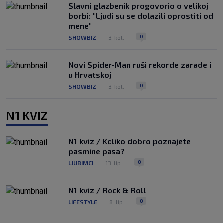
Slavni glazbenik progovorio o velikoj
borbi: "Ljudi su se dolazili oprostiti od
mene"
|
|
0
SHOWBIZ
3. kol.
Novi Spider-Man ruši rekorde zarade i
u Hrvatskoj
|
|
0
SHOWBIZ
3. kol.
N1 KVIZ
N1 kviz / Koliko dobro poznajete
pasmine pasa?
|
|
0
LJUBIMCI
13. lip.
N1 kviz / Rock & Roll
|
|
0
LIFESTYLE
8. lip.