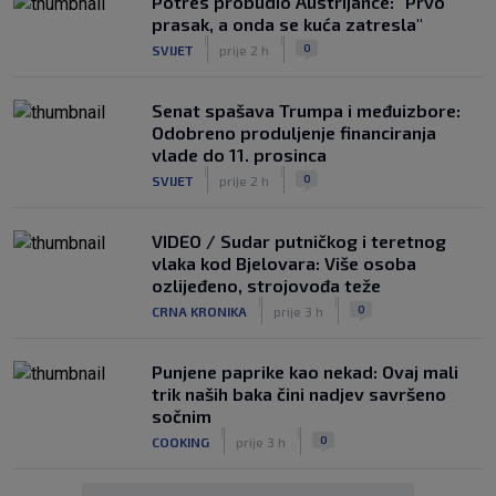
Potres probudio Austrijance: "Prvo
prasak, a onda se kuća zatresla"
|
|
0
SVIJET
prije 2 h
Senat spašava Trumpa i međuizbore:
Odobreno produljenje financiranja
vlade do 11. prosinca
|
|
0
SVIJET
prije 2 h
VIDEO / Sudar putničkog i teretnog
vlaka kod Bjelovara: Više osoba
ozlijeđeno, strojovođa teže
|
|
0
CRNA KRONIKA
prije 3 h
Punjene paprike kao nekad: Ovaj mali
trik naših baka čini nadjev savršeno
sočnim
|
|
0
COOKING
prije 3 h