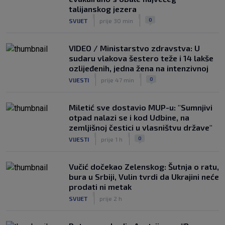
VIDEO / Tenisač se požalio na
talijanskog jezera
gledatelja koji mu je smetao, reakcija
|
|
0
SVIJET
prije 30 min
suca je hit
|
SK
prije 5 h
VIDEO / Ministarstvo zdravstva: U
sudaru vlakova šestero teže i 14 lakše
ozlijeđenih, jedna žena na intenzivnoj
|
|
0
VIJESTI
prije 47 min
Miletić sve dostavio MUP-u: "Sumnjivi
otpad nalazi se i kod Udbine, na
zemljišnoj čestici u vlasništvu države"
|
|
0
VIJESTI
prije 1 h
Vučić dočekao Zelenskog: Šutnja o ratu,
bura u Srbiji, Vulin tvrdi da Ukrajini neće
prodati ni metak
|
SVIJET
prije 2 h