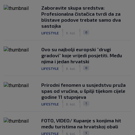
Zaboravite skupa sredstva:
Profesionalna čistačica tvrdi da za
blistave podove trebate samo dva
sastojka
|
|
0
LIFESTYLE
6. kol.
Ovo su najbolji europski "drugi
gradovi" koje vrijedi posjetiti. Među
njima i jedan hrvatski
|
|
0
LIFESTYLE
6. kol.
Prirodni fenomen u susjedstvu pruža
spas od vrućina, u špilji tijekom cijele
godine 11 stupnjeva
|
|
1
LIFESTYLE
6. kol.
FOTO, VIDEO/ Kupanje s konjima hit
među turistima na hrvatskoj obali
|
|
1
LIFESTYLE
6. kol.