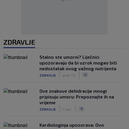
ZDRAVLJE
Stalno ste umorni? Liječnici
upozoravaju da bi uzrok mogao biti
nedostatak ovog važnog nutrijenta
|
|
0
ZDRAVLJE
prije 7 h
Ove znakove dehidracije mnogi
pripisuju umoru: Prepoznajte ih na
vrijeme
|
|
0
ZDRAVLJE
7. kol.
Kardiologinja upozorava: Ovo