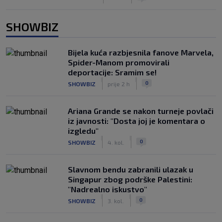
SHOWBIZ
Bijela kuća razbjesnila fanove Marvela,
Spider-Manom promovirali
deportacije: Sramim se!
|
|
0
SHOWBIZ
prije 2 h
Ariana Grande se nakon turneje povlači
iz javnosti: "Dosta joj je komentara o
izgledu"
|
|
0
SHOWBIZ
4. kol.
Slavnom bendu zabranili ulazak u
Singapur zbog podrške Palestini:
"Nadrealno iskustvo"
|
|
0
SHOWBIZ
3. kol.