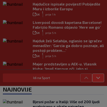
Hajdučice ispisale povijest! Pobijedile
Muru i izborile Europu
|
SK
prije 1 h
Liverpool dovodi kapetana Barcelone!
Fabrizio Romano objavio ‘Here we go’
|
SK
prije 5 h
Hajduk želi Selahija, oglasio se igračev
menadžer: ‘Garcia ga dobro poznaje, ali
postoji problem…’
|
SK
prije 5 h
Majer predstavljen u AEK-u. Vlasnik
kluba: ‘Imaš tigrove oči, jako si
inteligentan’
Idi na Sport
|
SK
prije 5 h
Bio je hit druge lige, a sada s Istrom
NAJNOVIJE
prijeti Hajduku: ‘Imao sam 16 ponuda,
ali htio sam SHNL’
|
Bjesni požar u Italiji: Više od 200 ljudi
SK
prije 5 h
evakuirano s obale najvećeg