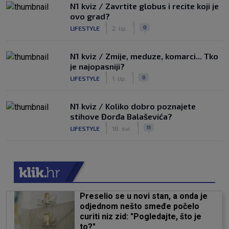
N1 kviz / Zavrtite globus i recite koji je
ovo grad?
|
|
0
LIFESTYLE
2. lip.
N1 kviz / Zmije, meduze, komarci... Tko
je najopasniji?
|
|
0
LIFESTYLE
1. lip.
N1 kviz / Koliko dobro poznajete
stihove Đorđa Balaševića?
|
|
11
LIFESTYLE
18. svi.
Preselio se u novi stan, a onda je
odjednom nešto smeđe počelo
curiti niz zid: "Pogledajte, što je
to?"