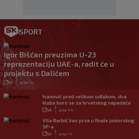
SPORT
Igor Bišćan preuzima U-23
reprezentaciju UAE-a, radit će u
projektu s Dalićem
|
SK
prije 1 h
Ivanović pred velikom odlukom, dva
kluba bore se za hrvatskog napadača
|
SK
prije 3 h
Vita Barbić kao prva u finale juniorskog
SP-a
|
SK
prije 1 h