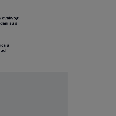
ja ovakvog
đani su s
uća u
 od