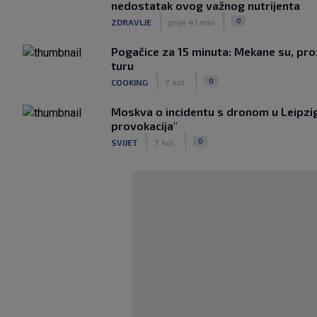
nedostatak ovog važnog nutrijenta
|
|
0
ZDRAVLJE
prije 41 min
Pogačice za 15 minuta: Mekane su, proz
turu
|
|
0
COOKING
7. kol.
Moskva o incidentu s dronom u Leipzig
provokacija"
|
|
0
SVIJET
7. kol.