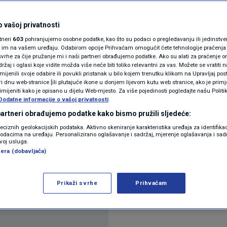
r' nije savršen: "Imamo
N1(DIS)INFO
ropa ne bi bila prva?"
KLIMATSKE PROMJENE
 vašoj privatnosti
rtneri
603
pohranjujemo osobne podatke, kao što su podaci o pregledavanju ili jedinstveni 
FOTO
o im na vašem uređaju. Odabirom opcije Prihvaćam omogućit ćete tehnologije praćenja
ra
vrhe za čije pružanje mi i naši partneri obrađujemo podatke. Ako su alati za praćenje
žaj i oglasi koje vidite možda više neće biti toliko relevantni za vas. Možete se vratiti n
VIDEO
zmijenili svoje odabire ili povukli pristanak u bilo kojem trenutku klikom na Upravljaj p
i dnu web-stranice [ili plutajuće ikone u donjem lijevom kutu web stranice, ako je primje
rimijeniti kako je opisano u dijelu Web-mjesto. Za više pojedinosti pogledajte našu Politi
Dodatne informacije o vašoj privatnosti
 partneri obrađujemo podatke kako bismo pružili sljedeće:
reciznih geolokacijskih podataka. Aktivno skeniranje karakteristika uređaja za identifika
p podacima na uređaju. Personalizirano oglašavanje i sadržaj, mjerenje oglašavanja i sadr
 carine na uvoz većine proizvoda trebale iznositi 
zvoj usluga.
era (dobavljača)
ma Ursula von der Leyen, neke stvari nisu još defin
se nizati i prve kritike. Njima se pridružio i profe
Prikaži svrhe
Prihvaćam