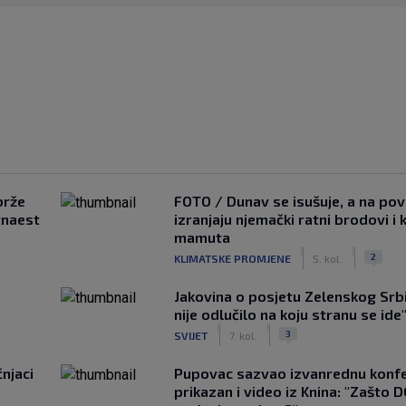
brže
FOTO / Dunav se isušuje, a na pov
tnaest
izranjaju njemački ratni brodovi i 
mamuta
|
|
2
KLIMATSKE PROMJENE
5. kol.
Jakovina o posjetu Zelenskog Srbij
nije odlučilo na koju stranu se ide
|
|
3
SVIJET
7. kol.
čnjaci
Pupovac sazvao izvanrednu konfe
prikazan i video iz Knina: "Zašto 