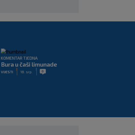
KOMENTAR TJEDNA
Bura u čaši limunade
|
|
0
VIJESTI
18. srp.