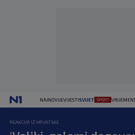
NAJNOVIJE
VIJESTI
SVIJET
VRIJEME
N
REAKCIJA IZ HRVATSKE