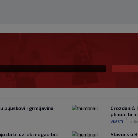
 i sada je slobodan
io, ali…
u pljuskovi i grmljavina
Grozdanić: S
plinom bi m
|
VIJESTI
prij
ju da bi uzrok mogao biti
Slavonski B