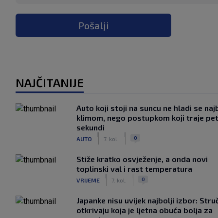
Pošalji
NAJČITANIJE
Auto koji stoji na suncu ne hladi se naj
klimom, nego postupkom koji traje pe
sekundi
|
|
0
AUTO
7. kol.
Stiže kratko osvježenje, a onda novi
toplinski val i rast temperatura
|
|
0
VRIJEME
7. kol.
Japanke nisu uvijek najbolji izbor: Stru
otkrivaju koja je ljetna obuća bolja za