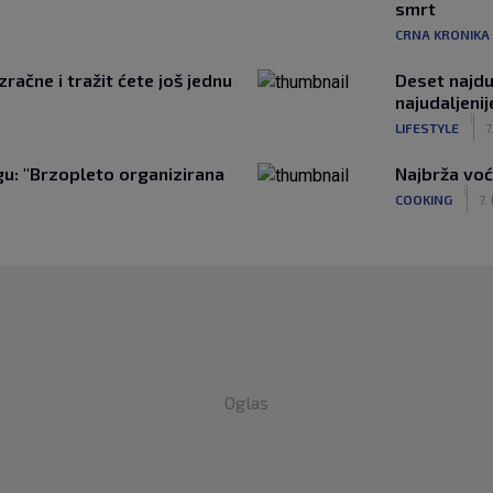
smrt
CRNA KRONIKA
račne i tražit ćete još jednu
Deset najduž
najudaljeni
|
LIFESTYLE
7
u: "Brzopleto organizirana
Najbrža voć
|
COOKING
7.
Oglas