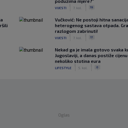
poduzima mjere?"
|
|
19
VIJESTI
7. kol.
ca
Vučković: Ne postoji hitna sanaci
šili
heterogenog sastava otpada. Gra
razlogom zabrinuti!
|
|
17
VIJESTI
7. kol.
Nekad ga je imala gotovo svaka k
Jugoslaviji, a danas postiže cijenu
nekoliko stotina eura
|
|
0
LIFESTYLE
5. kol.
Oglas