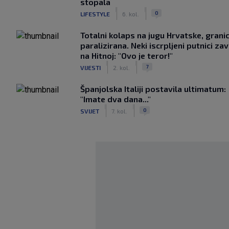
stopala
|
|
0
LIFESTYLE
6. kol.
Totalni kolaps na jugu Hrvatske, grani
paralizirana. Neki iscrpljeni putnici zavr
na Hitnoj: "Ovo je teror!"
|
|
7
VIJESTI
2. kol.
Španjolska Italiji postavila ultimatum:
"Imate dva dana..."
|
|
0
SVIJET
7. kol.