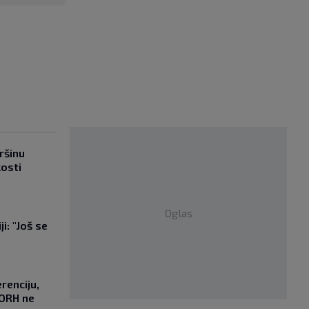
ršinu
kosti
Oglas
i: "Još se
"
renciju,
DORH ne