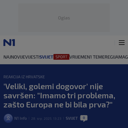
Oglas
NAJNOVIJE
VIJESTI
SVIJET
VRIJEME
N1 TEME
REGIJA
MAG
REAKCIJA IZ HRVATSKE
'Veliki, golemi dogovor' nije
savršen: "Imamo tri problema,
zašto Europa ne bi bila prva?"
0
N1 Info
SVIJET
28. srp. 2025. 13:23
|
|
|