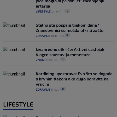
piće moglo bi pridonijeti začepljenju
arterija
2
LIFESTYLE
prije 14 h
|
|
Stalno ste pospani tijekom dana?
Znanstvenici su možda otkrili zašto
0
ZDRAVLJE
prije 15 h
|
|
Izvanredno otkriće: Aktivni sastojak
Viagre zaustavlja metastaze
2
ZNANOST
6. kol.
|
|
Kardiolog upozorava: Evo što se događa
s krvnim tlakom ako dugo boravite na
vrućini
0
ZDRAVLJE
5. kol.
|
|
LIFESTYLE