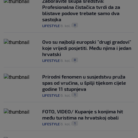
Zaboravite skupa sredstva:
Profesionalna čistačica tvrdi da za
blistave podove trebate samo dva
sastojka
0
LIFESTYLE
6. kol.
|
|
Ovo su najbolji europski "drugi gradovi"
koje vrijedi posjetiti. Među njima i jedan
hrvatski
0
LIFESTYLE
6. kol.
|
|
Prirodni fenomen u susjedstvu pruža
spas od vrućina, u špilji tijekom cijele
godine 11 stupnjeva
1
LIFESTYLE
6. kol.
|
|
FOTO, VIDEO/ Kupanje s konjima hit
među turistima na hrvatskoj obali
1
LIFESTYLE
6. kol.
|
|