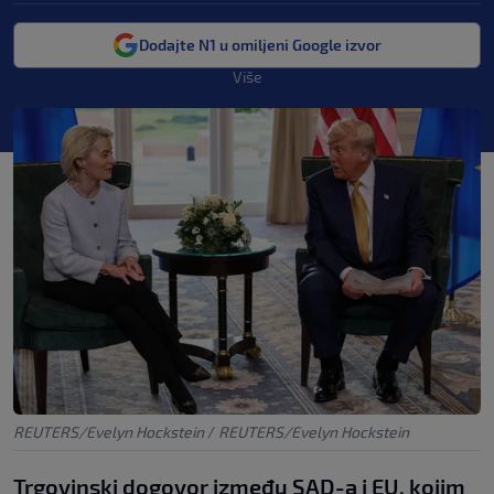
Dodajte N1 u omiljeni Google izvor
Više
REUTERS/Evelyn Hockstein
/
REUTERS/Evelyn Hockstein
Trgovinski dogovor između SAD-a i EU, kojim