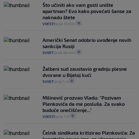
Što učiniti ako vam gosti unište
apartman? Evo kako povećati šanse za
naknadu štete
0
VIJESTI
prije 15 min
|
|
Američki Senat odobrio uvođenje novih
sankcija Rusiji
0
SVIJET
prije 48 min
|
|
Žalbeni sud zaustavio gradnju plesne
dvorane u Bijeloj kući
0
SVIJET
prije 1 h
|
|
Milinović prozvao Vladu: "Pozivam
Plenkovića da me posluša. Za svako
buduće onečišćenje..."
0
VIJESTI
prije 1 h
|
|
Čelnik sindikata kritizirao Plenkovića: Za
branitelje novca ima, za obrazovanje