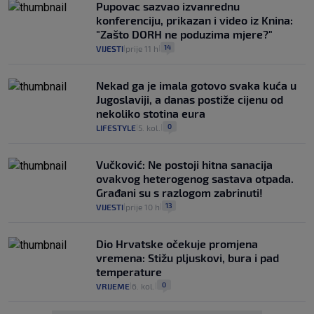
Pupovac sazvao izvanrednu
konferenciju, prikazan i video iz Knina:
"Zašto DORH ne poduzima mjere?"
14
VIJESTI
prije 11 h
|
|
Nekad ga je imala gotovo svaka kuća u
Jugoslaviji, a danas postiže cijenu od
nekoliko stotina eura
0
LIFESTYLE
5. kol.
|
|
Vučković: Ne postoji hitna sanacija
ovakvog heterogenog sastava otpada.
Građani su s razlogom zabrinuti!
13
VIJESTI
prije 10 h
|
|
Dio Hrvatske očekuje promjena
vremena: Stižu pljuskovi, bura i pad
temperature
0
VRIJEME
6. kol.
|
|