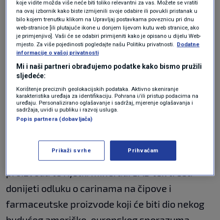
piše
tportal
.
koje vidite možda više neće biti toliko relevantni za vas. Možete se vratiti
na ovaj izbornik kako biste izmijenili svoje odabire ili povukli pristanak u
bilo kojem trenutku klikom na Upravljaj postavkama poveznicu pri dnu
VIDEO / SAD i EU postigle trgovinski
web-stranice [ili plutajuće ikone u donjem lijevom kutu web stranice, ako
je primjenjivo]. Vaši će se odabiri primijeniti kako je opisano u dijelu Web-
sporazum: Ovo su detalji
mjesto. Za više pojedinosti pogledajte našu Politiku privatnosti.
Dodatne
EKONOMIJA
27. srp.
|
informacije o vašoj privatnosti
Mi i naši partneri obrađujemo podatke kako bismo pružili
sljedeće:
Naime, carine na europsko željezo i aluminij
Korištenje preciznih geolokacijskih podataka. Aktivno skeniranje
ostaju na 50 posto, ali bi se kasnije trebale
karakteristika uređaja za identifikaciju. Pohrana i/ili pristup podacima na
uređaju. Personalizirano oglašavanje i sadržaj, mjerenje oglašavanja i
smanjiti i zamijeniti kvotama za uvoz.
sadržaja, uvidi u publiku i razvoj usluga.
Popis partnera (dobavljača)
Zanimljivo, neće se cariniti zrakoplovi i dijelovi
za njih, kemijski proizvodi, generički lijekovi,
Prikaži svrhe
Prihvaćam
oprema za poluvodiče, dio poljoprivrednih
proizvoda te rijetki minerali. SAD tek treba
donijeti odluku o carinama na čipove i
farmaceutske proizvode koji će biti dio nekog
budućeg američko-europskog sporazuma,