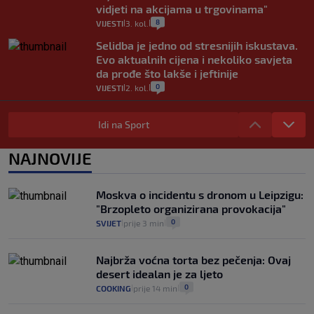
vidjeti na akcijama u trgovinama"
8
VIJESTI
3. kol.
|
|
Selidba je jedno od stresnijih iskustava.
Evo aktualnih cijena i nekoliko savjeta
da prođe što lakše i jeftinije
0
VIJESTI
2. kol.
|
|
Izračunali smo koliko košta putovanje
automobilom na Hvar iz Zagreba, a
Idi na Sport
koliko iz Osijeka
14
VIJESTI
2. kol.
NAJNOVIJE
|
|
"Kći je otišla na more, a zaboravila
zdravstvenu iskaznicu". Kakva su prava
Moskva o incidentu s dronom u Leipzigu:
pacijenata izvan mjesta prebivališta?
"Brzopleto organizirana provokacija"
1
VIJESTI
1. kol.
|
|
0
SVIJET
prije 3 min
|
|
Najbrža voćna torta bez pečenja: Ovaj
desert idealan je za ljeto
0
COOKING
prije 14 min
|
|