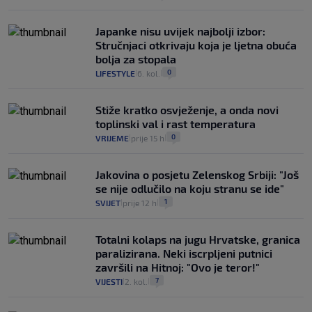
Japanke nisu uvijek najbolji izbor:
Stručnjaci otkrivaju koja je ljetna obuća
bolja za stopala
0
LIFESTYLE
6. kol.
|
|
Stiže kratko osvježenje, a onda novi
toplinski val i rast temperatura
0
VRIJEME
prije 15 h
|
|
Jakovina o posjetu Zelenskog Srbiji: "Još
se nije odlučilo na koju stranu se ide"
1
SVIJET
prije 12 h
|
|
Totalni kolaps na jugu Hrvatske, granica
paralizirana. Neki iscrpljeni putnici
završili na Hitnoj: "Ovo je teror!"
7
VIJESTI
2. kol.
|
|