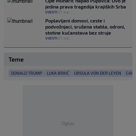
Ćipe Mlinarić napao Pupovca: Ovo je
jedina prava tragedija krajiških Srba
VIJESTI
27. srp.
|
Poplavljeni domovi, ceste i
podvožnjaci, srušena stabla, odroni,
stotine kućanstava bez struje
VIJESTI
27. srp.
|
Teme
DONALD TRUMP
LUKA BRKIĆ
URSULA VON DER LEYEN
CARI
Oglas