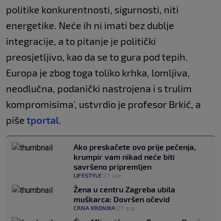
politike konkurentnosti, sigurnosti, niti
energetike. Neće ih ni imati bez dublje
integracije, a to pitanje je politički
preosjetljivo, kao da se to gura pod tepih.
Europa je zbog toga toliko krhka, lomljiva,
neodlučna, podanički nastrojena i s trulim
kompromisima', ustvrdio je profesor Brkić, a
piše
tportal
.
Ako preskačete ovo prije pečenja,
krumpir vam nikad neće biti
savršeno pripremljen
LIFESTYLE
27. srp.
|
Žena u centru Zagreba ubila
muškarca: Dovršen očevid
CRNA KRONIKA
27. srp.
|