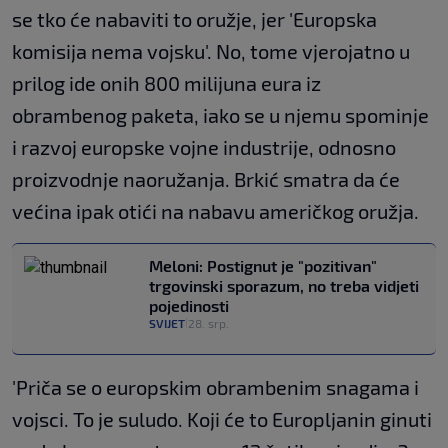
se tko će nabaviti to oružje, jer 'Europska
komisija nema vojsku'. No, tome vjerojatno u
prilog ide onih 800 milijuna eura iz
obrambenog paketa, iako se u njemu spominje
i razvoj europske vojne industrije, odnosno
proizvodnje naoružanja. Brkić smatra da će
većina ipak otići na nabavu američkog oružja.
Meloni: Postignut je "pozitivan"
trgovinski sporazum, no treba vidjeti
pojedinosti
SVIJET
28. srp.
|
'Priča se o europskim obrambenim snagama i
vojsci. To je suludo. Koji će to Europljanin ginuti