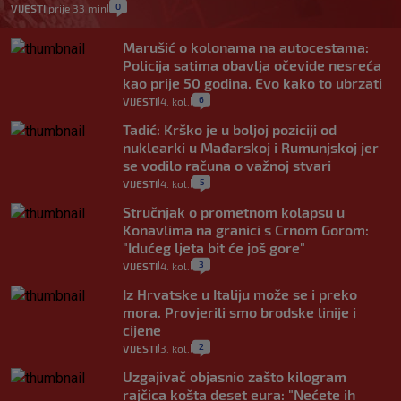
0
VIJESTI
prije 33 min
|
|
Marušić o kolonama na autocestama:
Policija satima obavlja očevide nesreća
kao prije 50 godina. Evo kako to ubrzati
6
VIJESTI
4. kol.
|
|
Tadić: Krško je u boljoj poziciji od
nuklearki u Mađarskoj i Rumunjskoj jer
se vodilo računa o važnoj stvari
5
VIJESTI
4. kol.
|
|
Stručnjak o prometnom kolapsu u
Konavlima na granici s Crnom Gorom:
"Idućeg ljeta bit će još gore"
3
VIJESTI
4. kol.
|
|
Iz Hrvatske u Italiju može se i preko
mora. Provjerili smo brodske linije i
cijene
2
VIJESTI
3. kol.
|
|
Uzgajivač objasnio zašto kilogram
rajčica košta deset eura: "Nećete ih