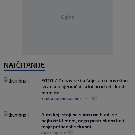
Oglas
NAJČITANIJE
FOTO / Dunav se isušuje, a na površinu
izranjaju njemački ratni brodovi i kosti
mamuta
2
KLIMATSKE PROMJENE
5. kol.
|
|
Auto koji stoji na suncu ne hladi se
najbrže klimom, nego postupkom koji
traje petnaest sekundi
0
AUTO
prije 14 h
|
|