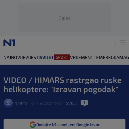
Oglas
NAJNOVIJE
VIJESTI
SVIJET
VRIJEME
N1 TEME
REGIJA
MAG
VIDEO / HIMARS rastrgao ruske
helikoptere: "Izravan pogodak"
1
N1 Info
SVIJET
04. tra. 2025. 10:20
|
|
|
Dodajte N1 u omiljeni Google izvor