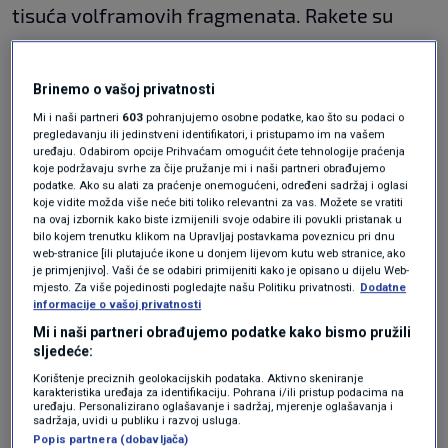
tisuća volframovih fragmenata. Rakete su
navodno lansirane s udaljenosti do 90
kilometara. Sva četiri helikoptera bila su
Brinemo o vašoj privatnosti
pogođena. Jedan ruski vojnik i pas došli su na
Mi i naši partneri
603
pohranjujemo osobne podatke, kao što su podaci o
pregledavanju ili jedinstveni identifikatori, i pristupamo im na vašem
mjesto napada kako bi procijenili razmjere
uređaju. Odabirom opcije Prihvaćam omogućit ćete tehnologije praćenja
koje podržavaju svrhe za čije pružanje mi i naši partneri obrađujemo
štete.
podatke. Ako su alati za praćenje onemogućeni, određeni sadržaj i oglasi
koje vidite možda više neće biti toliko relevantni za vas. Možete se vratiti
Osmog dana od napada, u srijedu, na internetu
na ovaj izbornik kako biste izmijenili svoje odabire ili povukli pristanak u
se pojavio videozapis tog ruskog vojnika, koji je
bilo kojem trenutku klikom na Upravljaj postavkama poveznicu pri dnu
web-stranice [ili plutajuće ikone u donjem lijevom kutu web stranice, ako
potom preveo estonski portal WarTranslated.
je primjenjivo]. Vaši će se odabiri primijeniti kako je opisano u dijelu Web-
mjesto. Za više pojedinosti pogledajte našu Politiku privatnosti.
Dodatne
"Eto ga, izravan pogodak", uzdahnuo je vojnik
informacije o vašoj privatnosti
dok je snimao uništene helikoptere.
Mi i naši partneri obrađujemo podatke kako bismo pružili
sljedeće:
Korištenje preciznih geolokacijskih podataka. Aktivno skeniranje
karakteristika uređaja za identifikaciju. Pohrana i/ili pristup podacima na
uređaju. Personalizirano oglašavanje i sadržaj, mjerenje oglašavanja i
sadržaja, uvidi u publiku i razvoj usluga.
Popis partnera (dobavljača)