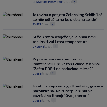
2
KLIMATSKE PROMJENE
5. kol.
|
|
Jakovina o posjetu Zelenskog Srbiji: "Još
se nije odlučilo na koju stranu se ide"
3
SVIJET
7. kol.
|
|
Stiže kratko osvježenje, a onda novi
toplinski val i rast temperatura
0
VRIJEME
7. kol.
|
|
Pupovac sazvao izvanrednu
konferenciju, prikazan i video iz Knina:
"Zašto DORH ne poduzima mjere?"
19
VIJESTI
7. kol.
|
|
Totalni kolaps na jugu Hrvatske, granica
paralizirana. Neki iscrpljeni putnici
završili na Hitnoj: "Ovo je teror!"
7
VIJESTI
2. kol.
|
|