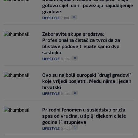
gotovo cijeli dan i povezuju najudaljenije
gradove
0
LIFESTYLE
7. kol.
|
|
Zaboravite skupa sredstva:
Profesionalna čistačica tvrdi da za
blistave podove trebate samo dva
sastojka
0
LIFESTYLE
6. kol.
|
|
Ovo su najbolji europski "drugi gradovi"
koje vrijedi posjetiti. Među njima i jedan
hrvatski
0
LIFESTYLE
6. kol.
|
|
Prirodni fenomen u susjedstvu pruža
spas od vrućina, u špilji tijekom cijele
godine 11 stupnjeva
1
LIFESTYLE
6. kol.
|
|