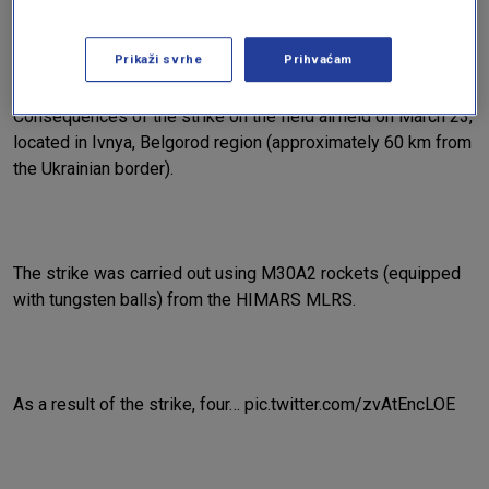
Prikaži svrhe
Prihvaćam
Consequences of the strike on the field airfield on March 23,
located in Ivnya, Belgorod region (approximately 60 km from
the Ukrainian border).
The strike was carried out using M30A2 rockets (equipped
with tungsten balls) from the HIMARS MLRS.
As a result of the strike, four…
pic.twitter.com/zvAtEncLOE