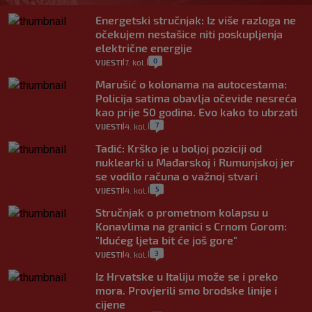
Energetski stručnjak: Iz više razloga ne
očekujem nestašice niti poskupljenja
električne energije
0
VIJESTI
7. kol.
|
|
Marušić o kolonama na autocestama:
Policija satima obavlja očevide nesreća
kao prije 50 godina. Evo kako to ubrzati
7
VIJESTI
4. kol.
|
|
Tadić: Krško je u boljoj poziciji od
nuklearki u Mađarskoj i Rumunjskoj jer
se vodilo računa o važnoj stvari
5
VIJESTI
4. kol.
|
|
Stručnjak o prometnom kolapsu u
Konavlima na granici s Crnom Gorom:
"Idućeg ljeta bit će još gore"
3
VIJESTI
4. kol.
|
|
Iz Hrvatske u Italiju može se i preko
mora. Provjerili smo brodske linije i
cijene