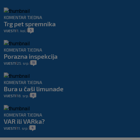
KOMENTAR TJEDNA
Trg pet spremnika
5
VIJESTI
1. kol.
|
|
KOMENTAR TJEDNA
Porazna inspekcija
11
VIJESTI
25. srp.
|
|
KOMENTAR TJEDNA
Bura u čaši limunade
0
VIJESTI
18. srp.
|
|
KOMENTAR TJEDNA
VAR ili VARka?
4
VIJESTI
11. srp.
|
|