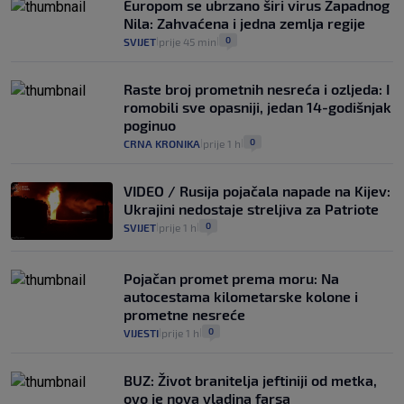
Europom se ubrzano širi virus Zapadnog
Nila: Zahvaćena i jedna zemlja regije
0
SVIJET
prije 45 min
|
|
Raste broj prometnih nesreća i ozljeda: I
romobili sve opasniji, jedan 14-godišnjak
poginuo
0
CRNA KRONIKA
prije 1 h
|
|
VIDEO / Rusija pojačala napade na Kijev:
Ukrajini nedostaje streljiva za Patriote
0
SVIJET
prije 1 h
|
|
Pojačan promet prema moru: Na
autocestama kilometarske kolone i
prometne nesreće
0
VIJESTI
prije 1 h
|
|
BUZ: Život branitelja jeftiniji od metka,
ovo je nova vladina farsa