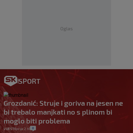
Oglas
SPORT
Grozdanić: Struje i goriva na jesen ne
bi trebalo manjkati no s plinom bi
moglo biti problema
0
VIJESTI
prije 2 h
|
|