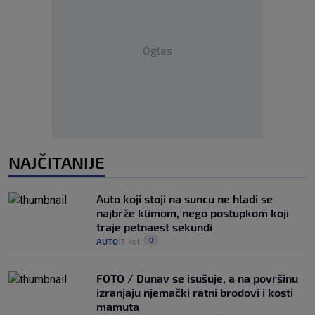
Oglas
NAJČITANIJE
Auto koji stoji na suncu ne hladi se
najbrže klimom, nego postupkom koji
traje petnaest sekundi
0
AUTO
7. kol.
|
|
FOTO / Dunav se isušuje, a na površinu
izranjaju njemački ratni brodovi i kosti
mamuta