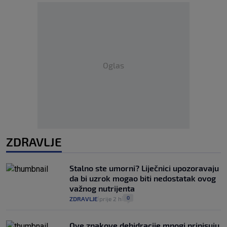
Oglas
ZDRAVLJE
Stalno ste umorni? Liječnici upozoravaju
da bi uzrok mogao biti nedostatak ovog
važnog nutrijenta
0
ZDRAVLJE
prije 2 h
|
|
Ove znakove dehidracije mnogi pripisuju