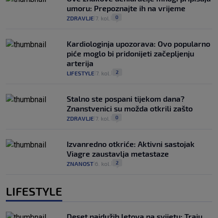
umoru: Prepoznajte ih na vrijeme
0
ZDRAVLJE
7. kol.
|
|
Kardiologinja upozorava: Ovo popularno
piće moglo bi pridonijeti začepljenju
arterija
2
LIFESTYLE
7. kol.
|
|
Stalno ste pospani tijekom dana?
Znanstvenici su možda otkrili zašto
0
ZDRAVLJE
7. kol.
|
|
Izvanredno otkriće: Aktivni sastojak
Viagre zaustavlja metastaze
2
ZNANOST
6. kol.
|
|
LIFESTYLE
Deset najdužih letova na svijetu: Traju