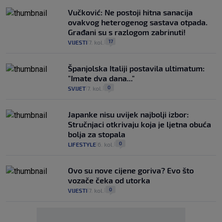
Vučković: Ne postoji hitna sanacija
ovakvog heterogenog sastava otpada.
Građani su s razlogom zabrinuti!
17
VIJESTI
7. kol.
|
|
Španjolska Italiji postavila ultimatum:
"Imate dva dana..."
0
SVIJET
7. kol.
|
|
Japanke nisu uvijek najbolji izbor:
Stručnjaci otkrivaju koja je ljetna obuća
bolja za stopala
0
LIFESTYLE
6. kol.
|
|
Ovo su nove cijene goriva? Evo što
vozače čeka od utorka
0
VIJESTI
7. kol.
|
|