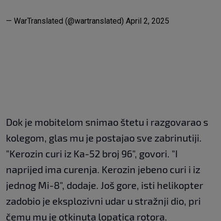
— WarTranslated (@wartranslated)
April 2, 2025
Dok je mobitelom snimao štetu i razgovarao s
kolegom, glas mu je postajao sve zabrinutiji.
"Kerozin curi iz Ka-52 broj 96", govori. "I
naprijed ima curenja. Kerozin jebeno curi i iz
jednog Mi-8", dodaje. Još gore, isti helikopter
zadobio je eksplozivni udar u stražnji dio, pri
čemu mu je otkinuta lopatica rotora.