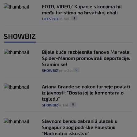
FOTO, VIDEO/ Kupanje s konjima hit
među turistima na hrvatskoj obali
1
LIFESTYLE
6. kol.
|
|
SHOWBIZ
Bijela kuća razbjesnila fanove Marvela,
Spider-Manom promovirali deportacije:
Sramim se!
0
SHOWBIZ
prije 2 h
|
|
Ariana Grande se nakon turneje povlači
iz javnosti: "Dosta joj je komentara o
izgledu"
0
SHOWBIZ
4. kol.
|
|
Slavnom bendu zabranili ulazak u
Singapur zbog podrške Palestini:
"Nadrealno iskustvo"