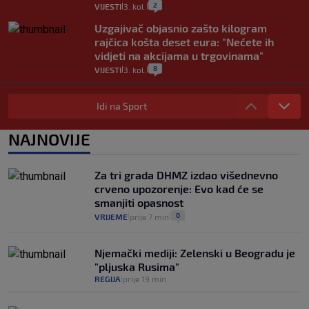
2
VIJESTI
3. kol.
|
|
Uzgajivač objasnio zašto kilogram
rajčica košta deset eura: "Nećete ih
vidjeti na akcijama u trgovinama"
8
VIJESTI
3. kol.
|
|
Selidba je jedno od stresnijih iskustava.
Evo aktualnih cijena i nekoliko savjeta
Idi na Sport
da prođe što lakše i jeftinije
0
VIJESTI
2. kol.
NAJNOVIJE
|
|
Izračunali smo koliko košta putovanje
automobilom na Hvar iz Zagreba, a
Za tri grada DHMZ izdao višednevno
koliko iz Osijeka
crveno upozorenje: Evo kad će se
14
VIJESTI
2. kol.
|
|
smanjiti opasnost
0
VRIJEME
prije 7 min
|
|
Njemački mediji: Zelenski u Beogradu je
"pljuska Rusima"
REGIJA
prije 19 min
|