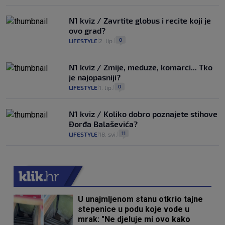
N1 kviz / Zavrtite globus i recite koji je
ovo grad?
0
LIFESTYLE
2. lip.
|
|
N1 kviz / Zmije, meduze, komarci... Tko
je najopasniji?
0
LIFESTYLE
1. lip.
|
|
N1 kviz / Koliko dobro poznajete stihove
Đorđa Balaševića?
11
LIFESTYLE
18. svi.
|
|
U unajmljenom stanu otkrio tajne
stepenice u podu koje vode u
mrak: "Ne djeluje mi ovo kako