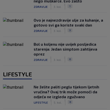
nego muškarce. Evo zašto
|
|
1
ZDRAVLJE
3. kol.
Ovo je najnezdravije ulje za kuhanje, a
gotovo svi ga koriste svaki dan
|
|
3
ZDRAVLJE
3. kol.
Bol u koljenu nije uvijek posljedica
starenja: Jedan simptom zahtijeva
oprez
|
|
0
ZDRAVLJE
3. kol.
LIFESTYLE
Ne želite paliti peglu tijekom ljetnih
vrućina? Ovaj trik može pomoći da
odjeća ne izgleda zgužvano
|
|
0
LIFESTYLE
5. kol.