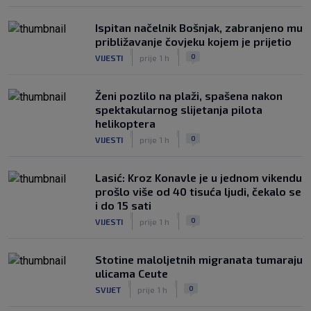
Ispitan načelnik Bošnjak, zabranjeno mu
približavanje čovjeku kojem je prijetio
|
|
0
VIJESTI
prije 1 h
Ženi pozlilo na plaži, spašena nakon
spektakularnog slijetanja pilota
helikoptera
|
|
0
VIJESTI
prije 1 h
Lasić: Kroz Konavle je u jednom vikendu
prošlo više od 40 tisuća ljudi, čekalo se
i do 15 sati
|
|
0
VIJESTI
prije 1 h
Stotine maloljetnih migranata tumaraju
ulicama Ceute
|
|
0
SVIJET
prije 1 h