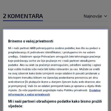
2 KOMENTARA
Najnovije
prije 4 mjeseci
Pali na Mars
Brinemo o vašoj privatnosti
😂😂 možda zato što je Trump budala pa koga
Mi i naši partneri
603
pohranjujemo osobne podatke, kao što su podaci o
pregledavanju ili jedinstveni identifikatori, i pristupamo im na vašem
briga ....
uređaju. Odabirom opcije Prihvaćam omogućit ćete tehnologije praćenja
koje podržavaju svrhe za čije pružanje mi i naši partneri obrađujemo
Odgovor
podatke. Ako su alati za praćenje onemogućeni, određeni sadržaj i oglasi
koje vidite možda više neće biti toliko relevantni za vas. Možete se vratiti
na ovaj izbornik kako biste izmijenili svoje odabire ili povukli pristanak u
bilo kojem trenutku klikom na Upravljaj postavkama poveznicu pri dnu
web-stranice [ili plutajuće ikone u donjem lijevom kutu web stranice, ako
prije 4 mjeseci
bezpartijac
je primjenjivo]. Vaši će se odabiri primijeniti kako je opisano u dijelu Web-
mjesto. Za više pojedinosti pogledajte našu Politiku privatnosti.
Dodatne
informacije o vašoj privatnosti
Bogme prpa...
Mi i naši partneri obrađujemo podatke kako bismo pružili
sljedeće:
Odgovor