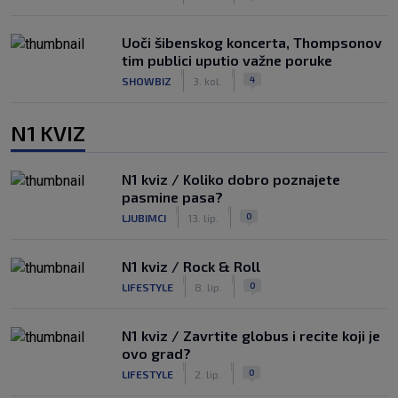
Uoči šibenskog koncerta, Thompsonov
tim publici uputio važne poruke
|
|
4
SHOWBIZ
3. kol.
N1 KVIZ
N1 kviz / Koliko dobro poznajete
pasmine pasa?
|
|
0
LJUBIMCI
13. lip.
N1 kviz / Rock & Roll
|
|
0
LIFESTYLE
8. lip.
N1 kviz / Zavrtite globus i recite koji je
ovo grad?
|
|
0
LIFESTYLE
2. lip.