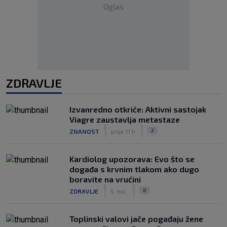
Oglas
ZDRAVLJE
Izvanredno otkriće: Aktivni sastojak
Viagre zaustavlja metastaze
|
|
2
ZNANOST
prije 11 h
Kardiolog upozorava: Evo što se
događa s krvnim tlakom ako dugo
boravite na vrućini
|
|
0
ZDRAVLJE
5. kol.
Toplinski valovi jače pogađaju žene