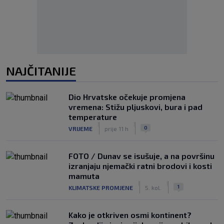
NAJČITANIJE
Dio Hrvatske očekuje promjena
vremena: Stižu pljuskovi, bura i pad
temperature
|
|
0
VRIJEME
prije 11 h
FOTO / Dunav se isušuje, a na površinu
izranjaju njemački ratni brodovi i kosti
mamuta
|
|
1
KLIMATSKE PROMJENE
5. kol.
Kako je otkriven osmi kontinent?