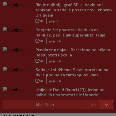
Bio je najbolji igrač SP-a, bavio se i
tenisom, a sada je postao novi izbornik
Urugvaja
|
SK
prije 1 h
Pobjednički povratak Hajduka na
Ramljak, pao je jak suparnik iz Italije
|
SK
prije 2 h
Preokret u najavi: Barcelona pokušava
Realu oteti Rodrija
|
SK
prije 2 h
Sada je i službeno: Salah potpisao na
dvije godine za turskog velikana
|
SK
prije 3 h
Ubijen je David Owori (27), jedan od
najboljih nogometaša iz Ugande
|
SK
prije 4 h
Idi na Sport
Garcia odabrao početnih 11 za Litvu?
Livaja se čini se vraća na klupu