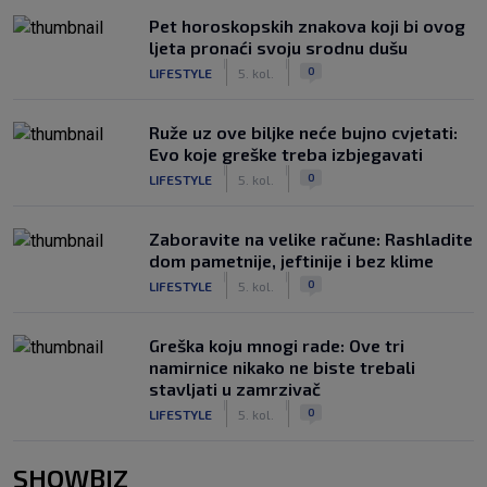
Pet horoskopskih znakova koji bi ovog
ljeta pronaći svoju srodnu dušu
|
|
0
LIFESTYLE
5. kol.
Ruže uz ove biljke neće bujno cvjetati:
Evo koje greške treba izbjegavati
|
|
0
LIFESTYLE
5. kol.
Zaboravite na velike račune: Rashladite
dom pametnije, jeftinije i bez klime
|
|
0
LIFESTYLE
5. kol.
Greška koju mnogi rade: Ove tri
namirnice nikako ne biste trebali
stavljati u zamrzivač
|
|
0
LIFESTYLE
5. kol.
SHOWBIZ