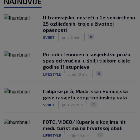
NAJNOVIJE
|
SK
prije 9 h
Njemački kroničar govorio o Vuškoviću:
U tramvajskoj nesreći u Gelsenkirchenu
Ima samo jednu manu
25 ozlijeđenih, troje u životnoj
|
opasnosti
SK
prije 7 h
|
|
0
SVIJET
prije 2 min
Prirodni fenomen u susjedstvu pruža
spas od vrućina, u špilji tijekom cijele
godine 11 stupnjeva
|
|
0
LIFESTYLE
prije 13 min
Italija se prži, Mađarska i Rumunjska
gase rasvjetu zbog toplinskog vala
|
|
0
SVIJET
prije 28 min
FOTO, VIDEO/ Kupanje s konjima hit
među turistima na hrvatskoj obali
|
|
0
LIFESTYLE
prije 44 min