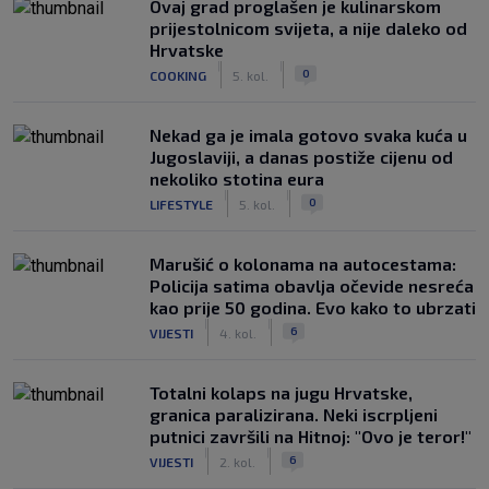
Ovaj grad proglašen je kulinarskom
prijestolnicom svijeta, a nije daleko od
Hrvatske
|
|
0
COOKING
5. kol.
Nekad ga je imala gotovo svaka kuća u
Jugoslaviji, a danas postiže cijenu od
nekoliko stotina eura
|
|
0
LIFESTYLE
5. kol.
Marušić o kolonama na autocestama:
Policija satima obavlja očevide nesreća
kao prije 50 godina. Evo kako to ubrzati
|
|
6
VIJESTI
4. kol.
Totalni kolaps na jugu Hrvatske,
granica paralizirana. Neki iscrpljeni
putnici završili na Hitnoj: "Ovo je teror!"
|
|
6
VIJESTI
2. kol.