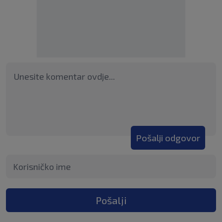
Pošalji odgovor
Pošalji