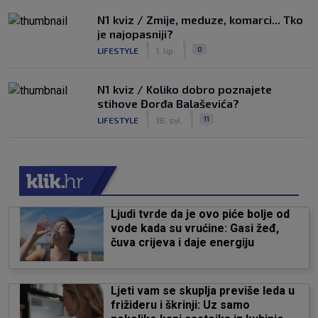
N1 kviz / Zmije, meduze, komarci... Tko
je najopasniji?
|
|
0
LIFESTYLE
1. lip.
N1 kviz / Koliko dobro poznajete
stihove Đorđa Balaševića?
|
|
11
LIFESTYLE
18. svi.
Ljudi tvrde da je ovo piće bolje od
vode kada su vrućine: Gasi žeđ,
čuva crijeva i daje energiju
Ljeti vam se skuplja previše leda u
frižideru i škrinji: Uz samo