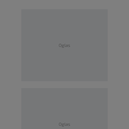
Oglas
Oglas