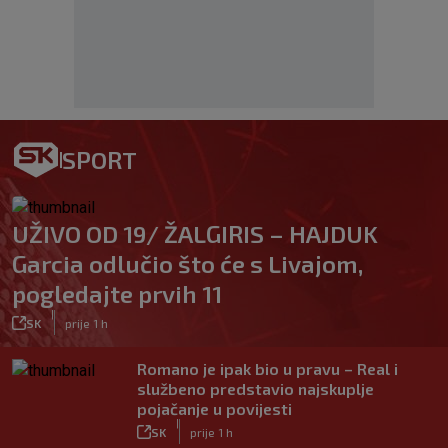
SPORT
UŽIVO OD 19/ ŽALGIRIS – HAJDUK
Garcia odlučio što će s Livajom,
pogledajte prvih 11
|
SK
prije 1 h
Romano je ipak bio u pravu – Real i
službeno predstavio najskuplje
pojačanje u povijesti
|
SK
prije 1 h