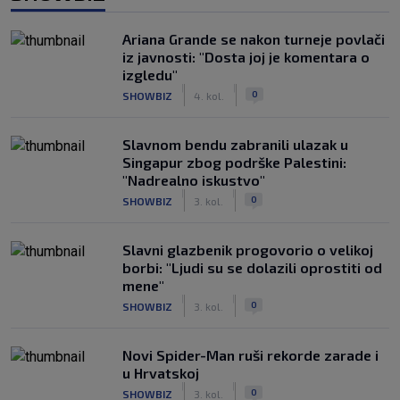
Ariana Grande se nakon turneje povlači
iz javnosti: "Dosta joj je komentara o
izgledu"
|
|
0
SHOWBIZ
4. kol.
Slavnom bendu zabranili ulazak u
Singapur zbog podrške Palestini:
"Nadrealno iskustvo"
|
|
0
SHOWBIZ
3. kol.
Slavni glazbenik progovorio o velikoj
borbi: "Ljudi su se dolazili oprostiti od
mene"
|
|
0
SHOWBIZ
3. kol.
Novi Spider-Man ruši rekorde zarade i
u Hrvatskoj
|
|
0
SHOWBIZ
3. kol.