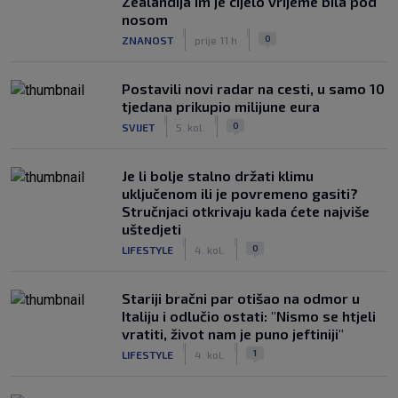
Zealandija im je cijelo vrijeme bila pod
nosom
|
|
0
ZNANOST
prije 11 h
Postavili novi radar na cesti, u samo 10
tjedana prikupio milijune eura
|
|
0
SVIJET
5. kol.
Je li bolje stalno držati klimu
uključenom ili je povremeno gasiti?
Stručnjaci otkrivaju kada ćete najviše
uštedjeti
|
|
0
LIFESTYLE
4. kol.
Stariji bračni par otišao na odmor u
Italiju i odlučio ostati: "Nismo se htjeli
vratiti, život nam je puno jeftiniji"
|
|
1
LIFESTYLE
4. kol.