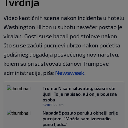
Tvrdnja
Video kaotičnih scena nakon incidenta u hotelu
Washington Hilton u subotu navečer postao je
viralan. Gosti su se bacali pod stolove nakon
što su se začuli pucnjevi ubrzo nakon početka
godišnjeg događaja posvećenog novinarstvu,
kojem su prisustvovali članovi Trumpove
administracije, piše
Newsweek
.
Trump: Nisam silovatelj, užasni ste
ljudi. To je napisao, ali on je bolesna
osoba
SVIJET
27. tra.
|
Napadač poslao poruku obitelji prije
pucnjave: "Možda sam iznenadio
puno ljudi..."