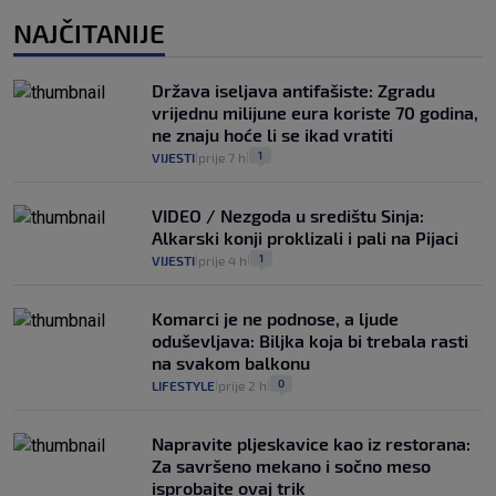
NAJČITANIJE
Država iseljava antifašiste: Zgradu
vrijednu milijune eura koriste 70 godina,
ne znaju hoće li se ikad vratiti
1
VIJESTI
prije 7 h
|
|
VIDEO / Nezgoda u središtu Sinja:
Alkarski konji proklizali i pali na Pijaci
1
VIJESTI
prije 4 h
|
|
Komarci je ne podnose, a ljude
oduševljava: Biljka koja bi trebala rasti
na svakom balkonu
0
LIFESTYLE
prije 2 h
|
|
Napravite pljeskavice kao iz restorana:
Za savršeno mekano i sočno meso
isprobajte ovaj trik