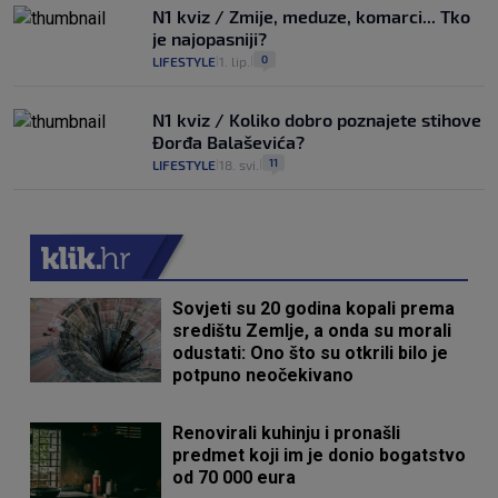
N1 kviz / Zmije, meduze, komarci... Tko
je najopasniji?
0
LIFESTYLE
1. lip.
|
|
N1 kviz / Koliko dobro poznajete stihove
Đorđa Balaševića?
11
LIFESTYLE
18. svi.
|
|
Sovjeti su 20 godina kopali prema
središtu Zemlje, a onda su morali
odustati: Ono što su otkrili bilo je
potpuno neočekivano
Renovirali kuhinju i pronašli
predmet koji im je donio bogatstvo
od 70 000 eura