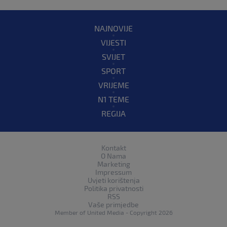
NAJNOVIJE
VIJESTI
SVIJET
SPORT
VRIJEME
N1 TEME
REGIJA
Kontakt
O Nama
Marketing
Impressum
Uvjeti korištenja
Politika privatnosti
RSS
Vaše primjedbe
Member of
United Media
- Copyright 2026