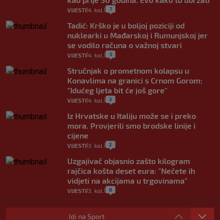
7
VIJESTI
4. kol.
|
|
Tadić: Krško je u boljoj poziciji od
nuklearki u Mađarskoj i Rumunjskoj jer
se vodilo računa o važnoj stvari
5
VIJESTI
4. kol.
|
|
Stručnjak o prometnom kolapsu u
Konavlima na granici s Crnom Gorom:
"Idućeg ljeta bit će još gore"
3
VIJESTI
4. kol.
|
|
Iz Hrvatske u Italiju može se i preko
mora. Provjerili smo brodske linije i
cijene
2
VIJESTI
3. kol.
|
|
Uzgajivač objasnio zašto kilogram
rajčica košta deset eura: "Nećete ih
vidjeti na akcijama u trgovinama"
8
VIJESTI
3. kol.
|
|
Selidba je jedno od stresnijih iskustava.
Evo aktualnih cijena i nekoliko savjeta
Idi na Sport