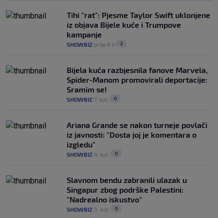
Tihi "rat": Pjesme Taylor Swift uklonjene
iz objava Bijele kuće i Trumpove
kampanje
2
SHOWBIZ
prije 6 h
|
|
Bijela kuća razbjesnila fanove Marvela,
Spider-Manom promovirali deportacije:
Sramim se!
0
SHOWBIZ
7. kol.
|
|
Ariana Grande se nakon turneje povlači
iz javnosti: "Dosta joj je komentara o
izgledu"
0
SHOWBIZ
4. kol.
|
|
Slavnom bendu zabranili ulazak u
Singapur zbog podrške Palestini:
"Nadrealno iskustvo"
0
SHOWBIZ
3. kol.
|
|