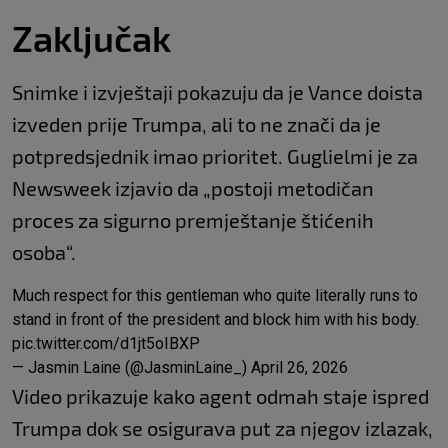
Zaključak
Snimke i izvještaji pokazuju da je Vance doista
izveden prije Trumpa, ali to ne znači da je
potpredsjednik imao prioritet. Guglielmi je za
Newsweek izjavio da „postoji metodičan
proces za sigurno premještanje štićenih
osoba“.
Much respect for this gentleman who quite literally runs to
stand in front of the president and block him with his body.
pic.twitter.com/d1jt5oIBXP
— Jasmin Laine (@JasminLaine_)
April 26, 2026
Video prikazuje kako agent odmah staje ispred
Trumpa dok se osigurava put za njegov izlazak,