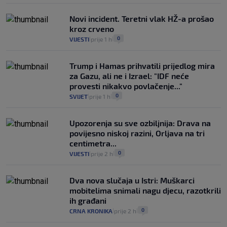
Novi incident. Teretni vlak HŽ-a prošao
kroz crveno
0
VIJESTI
prije 1 h
|
|
Trump i Hamas prihvatili prijedlog mira
za Gazu, ali ne i Izrael: "IDF neće
provesti nikakvo povlačenje..."
0
SVIJET
prije 1 h
|
|
Upozorenja su sve ozbiljnija: Drava na
povijesno niskoj razini, Orljava na tri
centimetra...
0
VIJESTI
prije 2 h
|
|
Dva nova slučaja u Istri: Muškarci
mobitelima snimali nagu djecu, razotkrili
ih građani
0
CRNA KRONIKA
prije 2 h
|
|