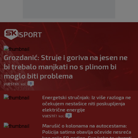
SPORT
Grozdanić: Struje i goriva na jesen ne
bi trebalo manjkati no s plinom bi
moglo biti problema
0
VIJESTI
8. kol.
|
|
Energetski stručnjak: Iz više razloga ne
očekujem nestašice niti poskupljenja
električne energije
0
VIJESTI
7. kol.
|
|
Marušić o kolonama na autocestama:
Policija satima obavlja očevide nesreća
kao prije 50 godina. Evo kako to ubrzati