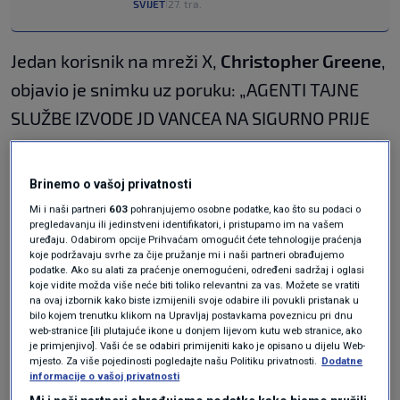
SVIJET
27. tra.
|
Jedan korisnik na mreži X,
Christopher Greene
,
objavio je snimku uz poruku: „AGENTI TAJNE
SLUŽBE IZVODE JD VANCEA NA SIGURNO PRIJE
TRUMPA!!!“ Druge objave također su dovodile u
pitanje je li Tajna služba dala prednost Vanceu.
Brinemo o vašoj privatnosti
Mi i naši partneri
603
pohranjujemo osobne podatke, kao što su podaci o
Činjenice
pregledavanju ili jedinstveni identifikatori, i pristupamo im na vašem
uređaju. Odabirom opcije Prihvaćam omogućit ćete tehnologije praćenja
koje podržavaju svrhe za čije pružanje mi i naši partneri obrađujemo
Ovogodišnji događaj bio je pod povećalom jer je
podatke. Ako su alati za praćenje onemogućeni, određeni sadržaj i oglasi
koje vidite možda više neće biti toliko relevantni za vas. Možete se vratiti
to bio prvi put da je Donald Trump
na ovaj izbornik kako biste izmijenili svoje odabire ili povukli pristanak u
bilo kojem trenutku klikom na Upravljaj postavkama poveznicu pri dnu
prisustvovao večeri otkako je postao
web-stranice [ili plutajuće ikone u donjem lijevom kutu web stranice, ako
je primjenjivo]. Vaši će se odabiri primijeniti kako je opisano u dijelu Web-
predsjednik, u mandatu obilježenom njegovim
mjesto. Za više pojedinosti pogledajte našu Politiku privatnosti.
Dodatne
informacije o vašoj privatnosti
kritikama novinara.