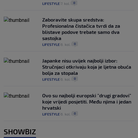
0
LIFESTYLE
7. kol.
|
|
Zaboravite skupa sredstva:
Profesionalna čistačica tvrdi da za
blistave podove trebate samo dva
sastojka
0
LIFESTYLE
6. kol.
|
|
Japanke nisu uvijek najbolji izbor:
Stručnjaci otkrivaju koja je ljetna obuća
bolja za stopala
0
LIFESTYLE
6. kol.
|
|
Ovo su najbolji europski "drugi gradovi"
koje vrijedi posjetiti. Među njima i jedan
hrvatski
0
LIFESTYLE
6. kol.
|
|
SHOWBIZ