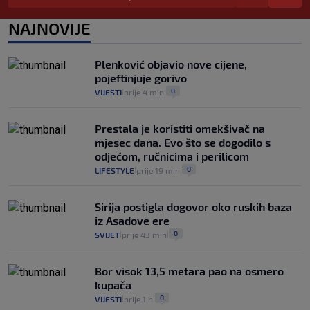
da prođe što lakše i jeftinije
0
VIJESTI
2. kol.
NAJNOVIJE
|
|
Izračunali smo koliko košta putovanje
automobilom na Hvar iz Zagreba, a
Plenković objavio nove cijene,
koliko iz Osijeka
pojeftinjuje gorivo
14
VIJESTI
2. kol.
|
|
0
VIJESTI
prije 4 min
|
|
Prestala je koristiti omekšivač na
mjesec dana. Evo što se dogodilo s
odjećom, ručnicima i perilicom
0
LIFESTYLE
prije 19 min
|
|
Sirija postigla dogovor oko ruskih baza
iz Asadove ere
0
SVIJET
prije 43 min
|
|
Bor visok 13,5 metara pao na osmero
kupača
0
VIJESTI
prije 1 h
|
|