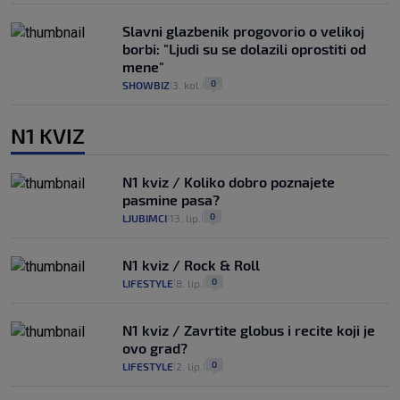
Slavni glazbenik progovorio o velikoj
borbi: "Ljudi su se dolazili oprostiti od
mene"
0
SHOWBIZ
3. kol.
|
|
N1 KVIZ
N1 kviz / Koliko dobro poznajete
pasmine pasa?
0
LJUBIMCI
13. lip.
|
|
N1 kviz / Rock & Roll
0
LIFESTYLE
8. lip.
|
|
N1 kviz / Zavrtite globus i recite koji je
ovo grad?
0
LIFESTYLE
2. lip.
|
|