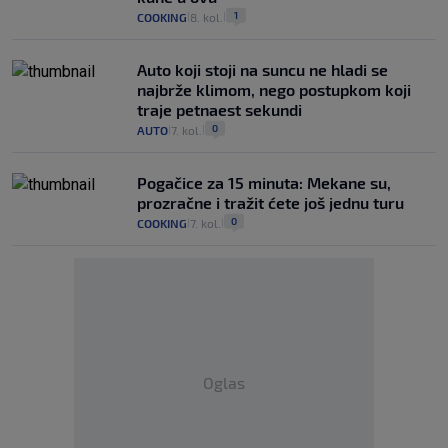
1
COOKING
8. kol.
|
|
Auto koji stoji na suncu ne hladi se
najbrže klimom, nego postupkom koji
traje petnaest sekundi
0
AUTO
7. kol.
|
|
Pogačice za 15 minuta: Mekane su,
prozračne i tražit ćete još jednu turu
0
COOKING
7. kol.
|
|
Oglas