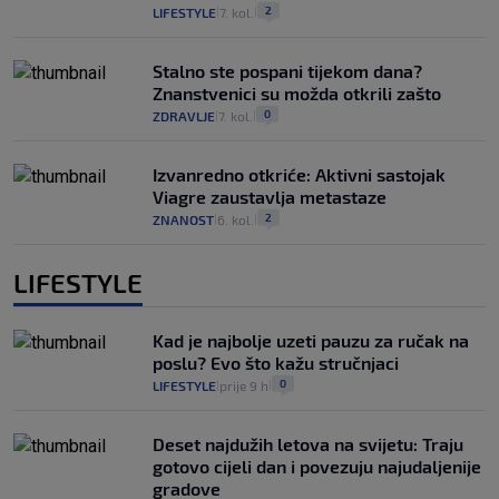
2
LIFESTYLE
7. kol.
|
|
Stalno ste pospani tijekom dana?
Znanstvenici su možda otkrili zašto
0
ZDRAVLJE
7. kol.
|
|
Izvanredno otkriće: Aktivni sastojak
Viagre zaustavlja metastaze
2
ZNANOST
6. kol.
|
|
LIFESTYLE
Kad je najbolje uzeti pauzu za ručak na
poslu? Evo što kažu stručnjaci
0
LIFESTYLE
prije 9 h
|
|
Deset najdužih letova na svijetu: Traju
gotovo cijeli dan i povezuju najudaljenije
gradove