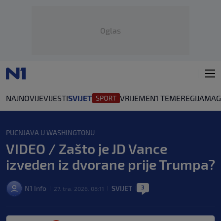
Oglas
NAJNOVIJE
VIJESTI
SVIJET
VRIJEME
N1 TEME
REGIJA
MAG
PUCNJAVA U WASHINGTONU
VIDEO / Zašto je JD Vance
izveden iz dvorane prije Trumpa?
3
N1 Info
SVIJET
27. tra. 2026. 08:11
|
|
|