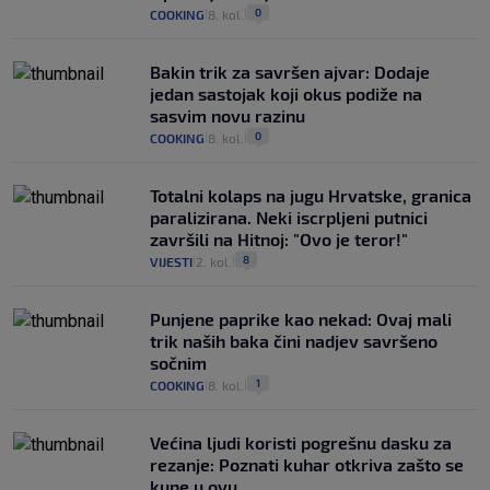
0
COOKING
8. kol.
|
|
Bakin trik za savršen ajvar: Dodaje
jedan sastojak koji okus podiže na
sasvim novu razinu
0
COOKING
8. kol.
|
|
Totalni kolaps na jugu Hrvatske, granica
paralizirana. Neki iscrpljeni putnici
završili na Hitnoj: "Ovo je teror!"
8
VIJESTI
2. kol.
|
|
Punjene paprike kao nekad: Ovaj mali
trik naših baka čini nadjev savršeno
sočnim
1
COOKING
8. kol.
|
|
Većina ljudi koristi pogrešnu dasku za
rezanje: Poznati kuhar otkriva zašto se
kune u ovu