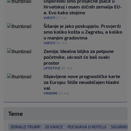
Usporedili smo prosječne plaće u
Hrvatskoj i osam sličnih zemalja EU-
a. Evo kako stojimo
VIJESTI
27. tra.
|
Šišanje je jako poskupjelo. Provjerili
smo koliko košta u Zagrebu, a koliko
u manjim gradovima
VIJESTI
26. tra.
|
Zamija: Idealna biljka za potpune
početnike, ukrasit će baš svaki
prostor
LIFESTYLE
26. tra.
|
Objavljene nove prognostičke karte
za Europu: Stiže neuobičajen hladni
val
VRIJEME
27. tra.
|
Teme
DONALD TRUMP
JD VANCE
PUCNJAVA U HOTELU
SIGURNOS