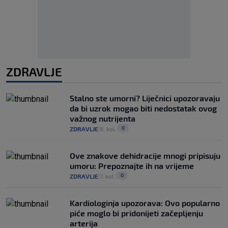
ZDRAVLJE
Stalno ste umorni? Liječnici upozoravaju
da bi uzrok mogao biti nedostatak ovog
važnog nutrijenta
0
ZDRAVLJE
8. kol.
|
|
Ove znakove dehidracije mnogi pripisuju
umoru: Prepoznajte ih na vrijeme
0
ZDRAVLJE
7. kol.
|
|
Kardiologinja upozorava: Ovo popularno
piće moglo bi pridonijeti začepljenju
arterija