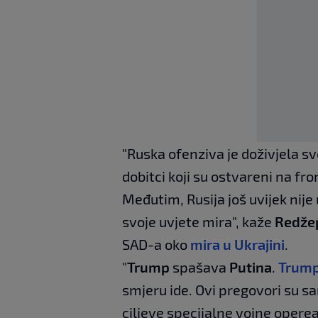
"Ruska ofenziva je doživjela sv
dobitci koji su ostvareni na fr
Međutim, Rusija još uvijek ni
svoje uvjete mira", kaže
Redže
SAD-a oko
mira u Ukrajini
.
"
Trump
spašava
Putina
.
Trump 
smjeru ide. Ovi pregovori su 
ciljeve specijalne vojne opere