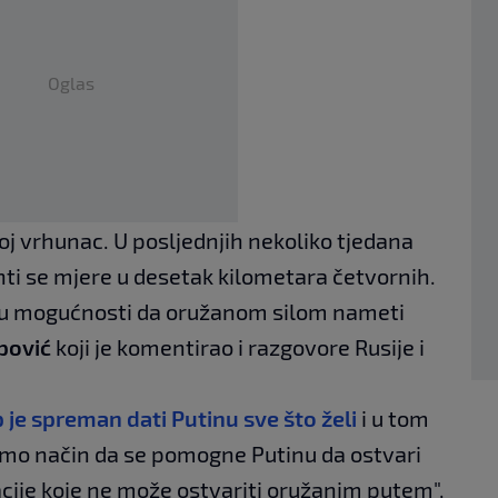
Oglas
oj vrhunac. U posljednjih nekoliko tjedana
onti se mjere u desetak kilometara četvornih.
je u mogućnosti da oružanom silom nameti
pović
koji je komentirao i razgovore Rusije i
je spreman dati Putinu sve što želi
i u tom
samo način da se pomogne Putinu da ostvari
acije koje ne može ostvariti oružanim putem",