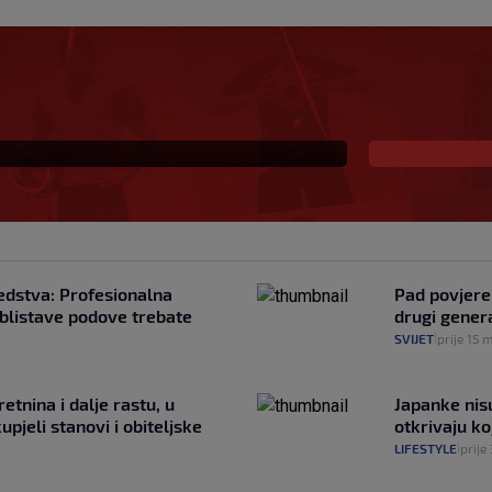
e dogodilo već šest
edstva: Profesionalna
Pad povjeren
a blistave podove trebate
drugi genera
SVIJET
prije 15 m
|
retnina i dalje rastu, u
Japanke nisu
pjeli stanovi i obiteljske
otkrivaju ko
LIFESTYLE
prije
|