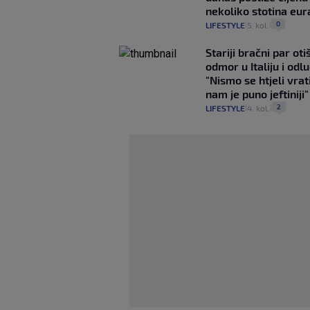
nekoliko stotina eur
0
LIFESTYLE
5. kol.
|
|
Stariji bračni par ot
odmor u Italiju i odlu
"Nismo se htjeli vrati
nam je puno jeftiniji"
2
LIFESTYLE
4. kol.
|
|