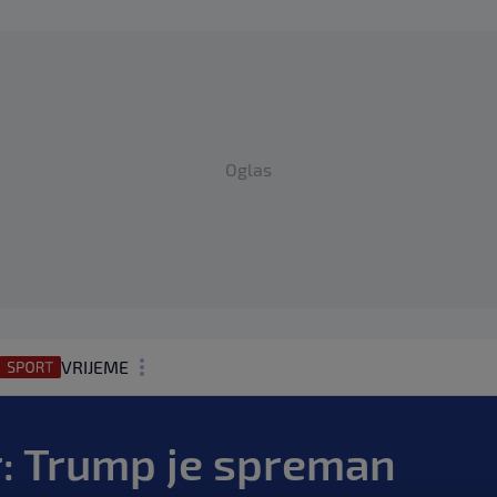
Oglas
VRIJEME
N1 TEME
ar: Trump je spreman
REGIJA