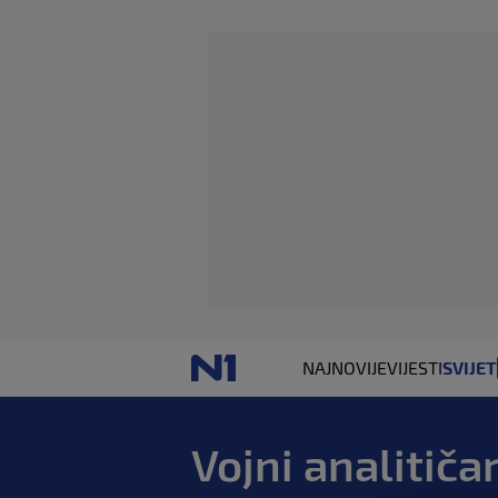
NAJNOVIJE
VIJESTI
SVIJET
Vojni analitič