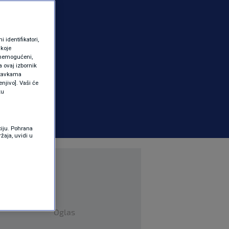
identifikatori,
 koje
 onemogućeni,
a ovaj izbornik
ostavkama
njivo]. Vaši će
ku
ciju. Pohrana
žaja, uvidi u
Oglas