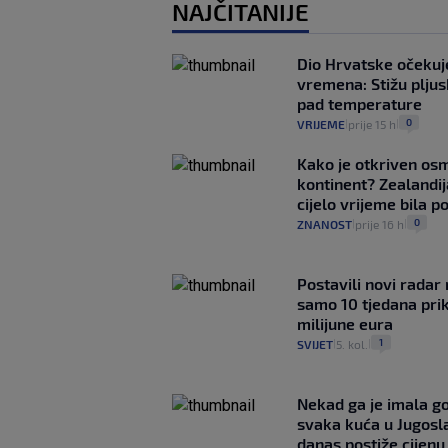
NAJČITANIJE
Dio Hrvatske očeku
vremena: Stižu pljusk
pad temperature
0
VRIJEME
prije 15 h
|
|
Kako je otkriven os
kontinent? Zealandij
cijelo vrijeme bila 
0
ZNANOST
prije 16 h
|
|
Postavili novi radar 
samo 10 tjedana pri
milijune eura
1
SVIJET
5. kol.
|
|
Nekad ga je imala g
svaka kuća u Jugoslav
danas postiže cijenu