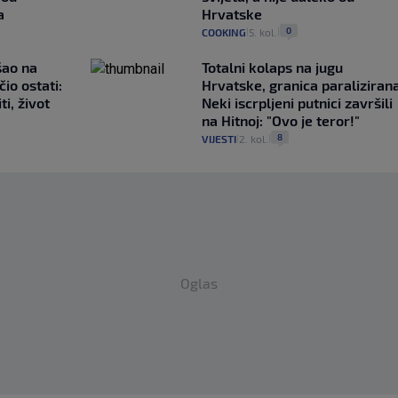
a
Hrvatske
0
COOKING
5. kol.
|
|
išao na
Totalni kolaps na jugu
čio ostati:
Hrvatske, granica paralizirana
ti, život
Neki iscrpljeni putnici završili
na Hitnoj: "Ovo je teror!"
8
VIJESTI
2. kol.
|
|
Oglas