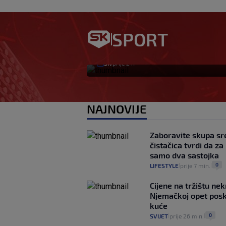
Ovo se Hajduku nij
SPORT
godina
SK
prije 2 h
|
NAJNOVIJE
Zaboravite skupa sr
čistačica tvrdi da z
samo dva sastojka
0
LIFESTYLE
prije 7 min.
|
|
Cijene na tržištu nek
Njemačkoj opet posku
kuće
0
SVIJET
prije 26 min.
|
|