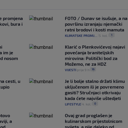
je promjena
FOTO / Dunav se isušuje, a na
ovi, bura i
površinu izranjaju njemački
ratni brodovi i kosti mamuta
1
KLIMATSKE PROMJENE
5. kol.
|
|
mi
Klarić o Plenkovićevoj najavi
a im je
povećanja braniteljskih
pod nosom
mirovina: Politički bod za
Možemo, ne za HDZ
16
VIJESTI
prije 9 h
|
|
na cesti, u
Je li bolje stalno držati klimu
kupio
uključenom ili je povremeno
gasiti? Stručnjaci otkrivaju
kada ćete najviše uštedjeti
0
LIFESTYLE
4. kol.
|
|
otovo
Ovaj grad proglašen je
iji, a
kulinarskom prijestolnicom
 od
svijeta, a nije daleko od