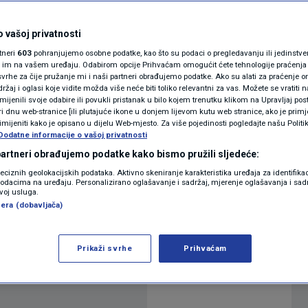
 što želi
MAGAZIN
N1 KOMENTAR
 vašoj privatnosti
1
20:31
SVIJET
komentar
|
|
rtneri
603
pohranjujemo osobne podatke, kao što su podaci o pregledavanju ili jedinstveni 
KOLUMNE
o im na vašem uređaju. Odabirom opcije Prihvaćam omogućit ćete tehnologije praćenja
vrhe za čije pružanje mi i naši partneri obrađujemo podatke. Ako su alati za praćenje
žaj i oglasi koje vidite možda više neće biti toliko relevantni za vas. Možete se vratiti n
N1(DIS)INFO
zmijenili svoje odabire ili povukli pristanak u bilo kojem trenutku klikom na Upravljaj p
Više
i dnu web-stranice [ili plutajuće ikone u donjem lijevom kutu web stranice, ako je primje
KLIMATSKE PROMJENE
rimijeniti kako je opisano u dijelu Web-mjesto. Za više pojedinosti pogledajte našu Politi
Dodatne informacije o vašoj privatnosti
FOTO
 partneri obrađujemo podatke kako bismo pružili sljedeće:
ović gostovao je u N1 Studiju uživo kod Anke
reciznih geolokacijskih podataka. Aktivno skeniranje karakteristika uređaja za identifika
rao pregovore oko mira u Ukrajini, ali i
p podacima na uređaju. Personalizirano oglašavanje i sadržaj, mjerenje oglašavanja i sadr
VIDEO
zvoj usluga.
era (dobavljača)
Prikaži svrhe
Prihvaćam