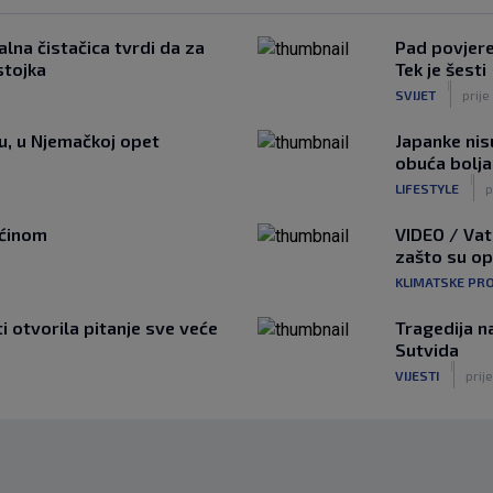
lna čistačica tvrdi da za
Pad povjeren
stojka
Tek je šesti
|
SVIJET
prije
tu, u Njemačkoj opet
Japanke nisu
obuća bolja
|
LIFESTYLE
p
ućinom
VIDEO / Vat
zašto su o
KLIMATSKE PR
ti otvorila pitanje sve veće
Tragedija n
Sutvida
|
VIJESTI
prije