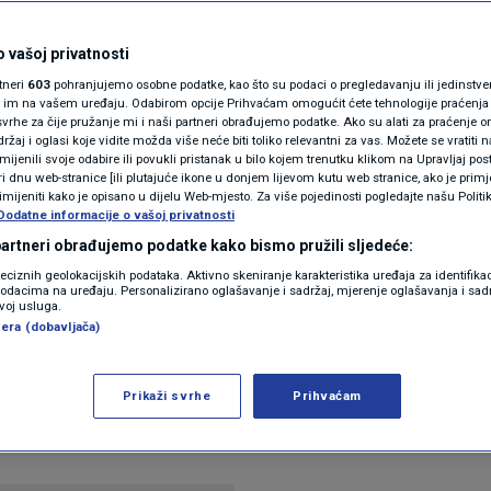
vio tajnu vojnu bazu u
N1(DIS)INFO
o ju je - pastir
KLIMATSKE PROMJENE
 vašoj privatnosti
rtneri
603
pohranjujemo osobne podatke, kao što su podaci o pregledavanju ili jedinstveni 
FOTO
o im na vašem uređaju. Odabirom opcije Prihvaćam omogućit ćete tehnologije praćenja
a
vrhe za čije pružanje mi i naši partneri obrađujemo podatke. Ako su alati za praćenje
žaj i oglasi koje vidite možda više neće biti toliko relevantni za vas. Možete se vratiti n
VIDEO
zmijenili svoje odabire ili povukli pristanak u bilo kojem trenutku klikom na Upravljaj p
i dnu web-stranice [ili plutajuće ikone u donjem lijevom kutu web stranice, ako je primje
rimijeniti kako je opisano u dijelu Web-mjesto. Za više pojedinosti pogledajte našu Politi
Dodatne informacije o vašoj privatnosti
 partneri obrađujemo podatke kako bismo pružili sljedeće:
reciznih geolokacijskih podataka. Aktivno skeniranje karakteristika uređaja za identifika
p podacima na uređaju. Personalizirano oglašavanje i sadržaj, mjerenje oglašavanja i sadr
izvore, otkrio je da je Izrael uspostavio tajnu vojn
zvoj usluga.
era (dobavljača)
s ciljem pružanja zračne potpore svojim operacijama
rajini Anbar bila je domaćin specijalnim snagama i
Prikaži svrhe
Prihvaćam
e, namijenjenima za slučaj obaranja borbenih zrak