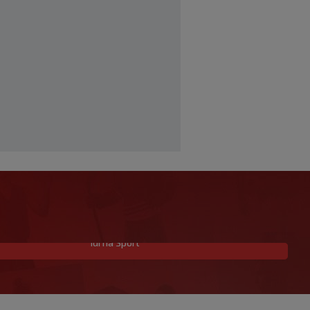
Idi na Sport
Garcia istaknuo jednog igrača: ‘On je
baš “životinja”, zaustavljamo ga da ne
trenira tako’
|
SK
prije 2 h