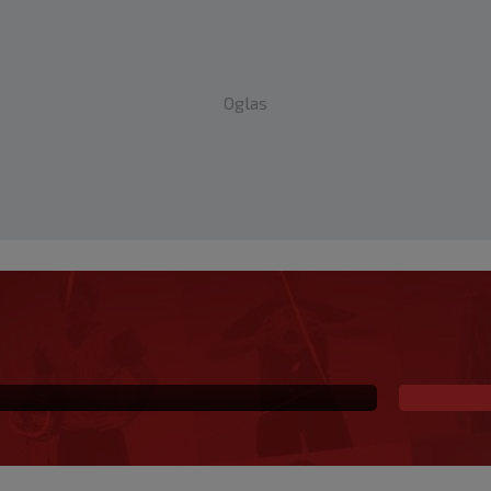
Oglas
 već šest godina