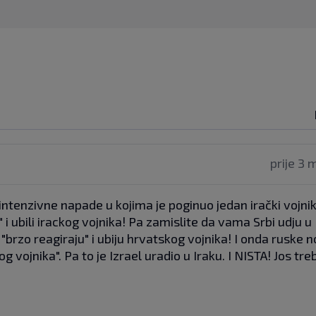
prije 3 
intenzivne napade u kojima je poginuo jedan irački vojnik.
i" i ubili irackog vojnika! Pa zamislite da vama Srbi udju 
 "brzo reagiraju" i ubiju hrvatskog vojnika! I onda ruske n
og vojnika". Pa to je Izrael uradio u Iraku. I NISTA! Jos tre