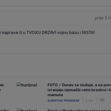
prije 3 
i naprave ti u TVOJOJ DRZAVI vojnu bazu i NISTA!
na:
FOTO / Dunav se isušuje, a na pov
e
izranjaju njemački ratni brodovi i 
mamuta
|
|
1
KLIMATSKE PROMJENE
5. kol.
ndija
Klarić o Plenkovićevoj najavi pove