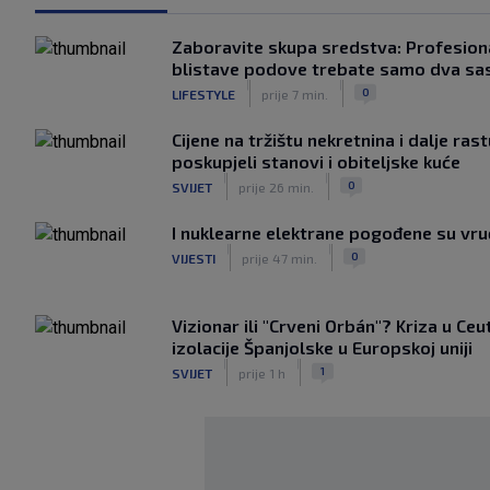
Zaboravite skupa sredstva: Profesiona
blistave podove trebate samo dva sa
|
|
0
LIFESTYLE
prije 7 min.
Cijene na tržištu nekretnina i dalje ras
poskupjeli stanovi i obiteljske kuće
|
|
0
SVIJET
prije 26 min.
I nuklearne elektrane pogođene su vr
|
|
0
VIJESTI
prije 47 min.
Vizionar ili "Crveni Orbán"? Kriza u Ceu
izolacije Španjolske u Europskoj uniji
|
|
1
SVIJET
prije 1 h