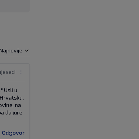
Najnovije
mjeseci
" Usli u
u Hrvatsku,
ovine, na
ba da jure
Odgovor