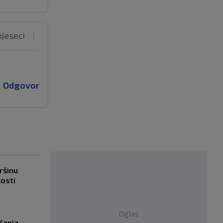
mjeseci
Odgovor
ršinu
kosti
Oglas
ćanja