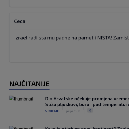
Ceca
Izrael radi sta mu padne na pamet i NISTA! Zamisl
NAJČITANIJE
Dio Hrvatske očekuje promjena vreme
Stižu pljuskovi, bura i pad temperatur
|
|
0
VRIJEME
prije 15 h
Kako je otkriven osmi kontinent? Zeala