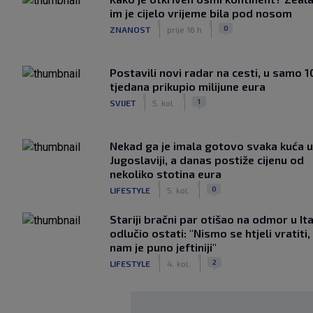
im je cijelo vrijeme bila pod nosom
|
|
0
ZNANOST
prije 16 h
Postavili novi radar na cesti, u samo 1
tjedana prikupio milijune eura
|
|
1
SVIJET
5. kol.
Nekad ga je imala gotovo svaka kuća u
Jugoslaviji, a danas postiže cijenu od
nekoliko stotina eura
|
|
0
LIFESTYLE
5. kol.
Stariji bračni par otišao na odmor u Ital
odlučio ostati: "Nismo se htjeli vratiti,
nam je puno jeftiniji"
|
|
2
LIFESTYLE
4. kol.