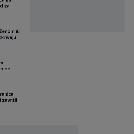
od za
učenom ili
tkrivaju
om
ko od
ranica
 završili