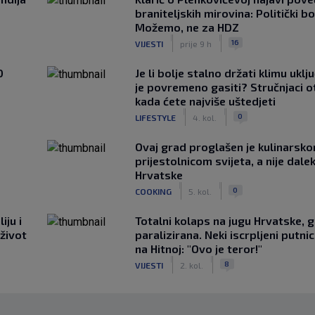
braniteljskih mirovina: Politički b
Možemo, ne za HDZ
|
|
16
VIJESTI
prije 9 h
0
Je li bolje stalno držati klimu uklj
je povremeno gasiti? Stručnjaci o
kada ćete najviše uštedjeti
|
|
0
LIFESTYLE
4. kol.
Ovaj grad proglašen je kulinarsk
prijestolnicom svijeta, a nije dale
Hrvatske
|
|
0
COOKING
5. kol.
iju i
Totalni kolaps na jugu Hrvatske, g
 život
paralizirana. Neki iscrpljeni putnici
na Hitnoj: "Ovo je teror!"
|
|
8
VIJESTI
2. kol.