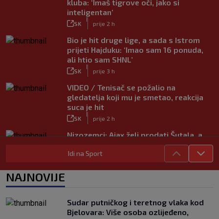
kluba: ‘Imaš tigrove oči, jako si
inteligentan’
|
SK
prije 2 h
Bio je hit druge lige, a sada s Istrom
prijeti Hajduku: ‘Imao sam 16 ponuda,
ali htio sam SHNL’
|
SK
prije 3 h
VIDEO / Tenisač se požalio na
gledatelja koji mu je smetao, reakcija
suca je hit
|
SK
prije 2 h
Nizozemci: Ajax želi prodati Šutala, a
ponuda ne nedostaje
Idi na Sport
|
SK
7. kol.
Bennacer raskinuo s Milanom i sada je
NAJNOVIJE
slobodan igrač: Boban je upravo to i
htio, ali…
|
Sudar putničkog i teretnog vlaka kod
SK
7. kol.
Bjelovara: Više osoba ozlijeđeno,