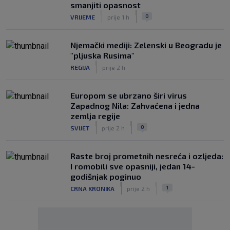
smanjiti opasnost
|
|
0
VRIJEME
prije 1 h
Njemački mediji: Zelenski u Beogradu je
"pljuska Rusima"
|
REGIJA
prije 2 h
Europom se ubrzano širi virus
Zapadnog Nila: Zahvaćena i jedna
zemlja regije
|
|
0
SVIJET
prije 2 h
Raste broj prometnih nesreća i ozljeda:
I romobili sve opasniji, jedan 14-
godišnjak poginuo
|
|
1
CRNA KRONIKA
prije 2 h