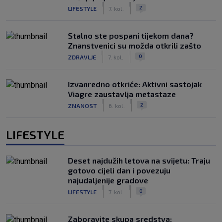
|
|
2
LIFESTYLE
7. kol.
Stalno ste pospani tijekom dana?
Znanstvenici su možda otkrili zašto
|
|
0
ZDRAVLJE
7. kol.
Izvanredno otkriće: Aktivni sastojak
Viagre zaustavlja metastaze
|
|
2
ZNANOST
6. kol.
LIFESTYLE
Deset najdužih letova na svijetu: Traju
gotovo cijeli dan i povezuju
najudaljenije gradove
|
|
0
LIFESTYLE
7. kol.
Zaboravite skupa sredstva: