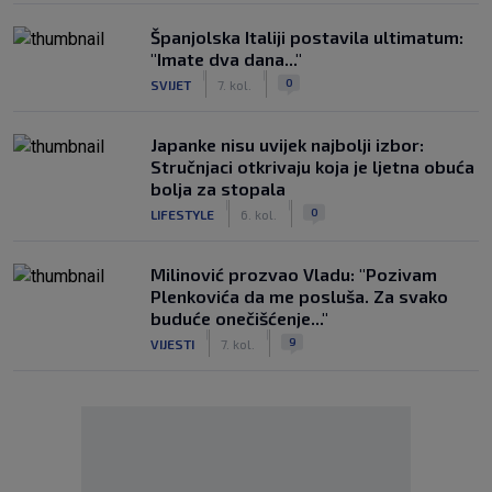
Španjolska Italiji postavila ultimatum:
"Imate dva dana..."
|
|
0
SVIJET
7. kol.
Japanke nisu uvijek najbolji izbor:
Stručnjaci otkrivaju koja je ljetna obuća
bolja za stopala
|
|
0
LIFESTYLE
6. kol.
Milinović prozvao Vladu: "Pozivam
Plenkovića da me posluša. Za svako
buduće onečišćenje..."
|
|
9
VIJESTI
7. kol.