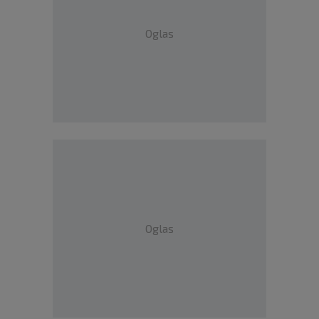
Oglas
Oglas