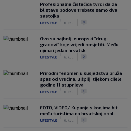
Profesionalna čistačica tvrdi da za
blistave podove trebate samo dva
sastojka
|
|
0
LIFESTYLE
6. kol.
Ovo su najbolji europski "drugi
gradovi" koje vrijedi posjetiti. Među
njima i jedan hrvatski
|
|
0
LIFESTYLE
6. kol.
Prirodni fenomen u susjedstvu pruža
spas od vrućina, u špilji tijekom cijele
godine 11 stupnjeva
|
|
1
LIFESTYLE
6. kol.
FOTO, VIDEO/ Kupanje s konjima hit
među turistima na hrvatskoj obali
|
|
1
LIFESTYLE
6. kol.