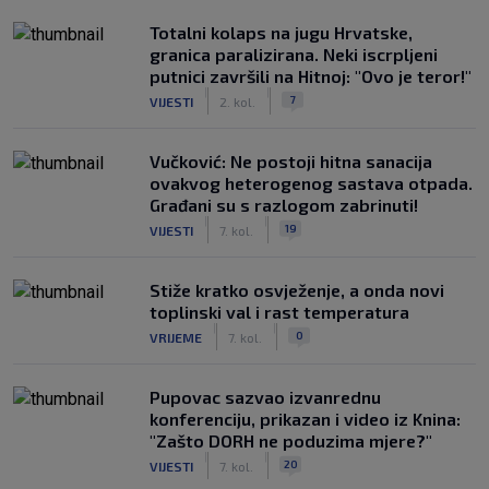
Totalni kolaps na jugu Hrvatske,
granica paralizirana. Neki iscrpljeni
putnici završili na Hitnoj: "Ovo je teror!"
|
|
7
VIJESTI
2. kol.
Vučković: Ne postoji hitna sanacija
ovakvog heterogenog sastava otpada.
Građani su s razlogom zabrinuti!
|
|
19
VIJESTI
7. kol.
Stiže kratko osvježenje, a onda novi
toplinski val i rast temperatura
|
|
0
VRIJEME
7. kol.
Pupovac sazvao izvanrednu
konferenciju, prikazan i video iz Knina:
"Zašto DORH ne poduzima mjere?"
|
|
20
VIJESTI
7. kol.