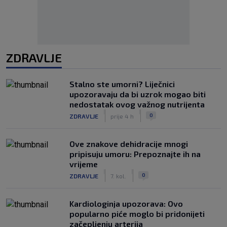
ZDRAVLJE
Stalno ste umorni? Liječnici
upozoravaju da bi uzrok mogao biti
nedostatak ovog važnog nutrijenta
|
|
0
ZDRAVLJE
prije 4 h
Ove znakove dehidracije mnogi
pripisuju umoru: Prepoznajte ih na
vrijeme
|
|
0
ZDRAVLJE
7. kol.
Kardiologinja upozorava: Ovo
popularno piće moglo bi pridonijeti
začepljenju arterija