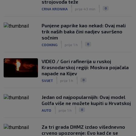
VIDEO / Počela nam je ‘Cvajta’! Brekalo
strojovođa teže
solidan u gostujućoj pobjedi Herthe
|
|
0
CRNA KRONIKA
prije 43 min
kod Bochuma
|
SK
7. kol.
Punjene paprike kao nekad: Ovaj mali
trik naših baka čini nadjev savršeno
sočnim
|
|
0
COOKING
prije 1 h
VIDEO / Gori rafinerija u ruskoj
Krasnodarskoj regiji: Moskva pojačala
napade na Kijev
|
|
0
SVIJET
prije 1 h
Jedan od najpopularnijih: Ovaj model
Golfa više ne možete kupiti u Hrvatskoj
|
|
0
AUTO
prije 1 h
Za tri grada DHMZ izdao višednevno
crveno upozorenje: Evo kad će se