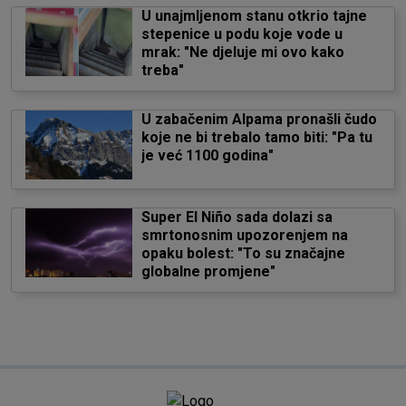
U unajmljenom stanu otkrio tajne
stepenice u podu koje vode u
mrak: "Ne djeluje mi ovo kako
treba"
U zabačenim Alpama pronašli čudo
koje ne bi trebalo tamo biti: "Pa tu
je već 1100 godina"
Super El Niño sada dolazi sa
smrtonosnim upozorenjem na
opaku bolest: "To su značajne
globalne promjene"