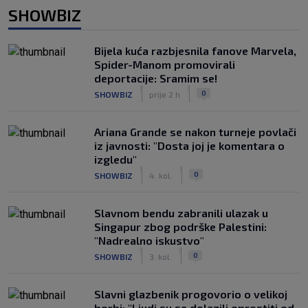
SHOWBIZ
Bijela kuća razbjesnila fanove Marvela,
Spider-Manom promovirali
deportacije: Sramim se!
|
|
0
SHOWBIZ
prije 2 h
Ariana Grande se nakon turneje povlači
iz javnosti: "Dosta joj je komentara o
izgledu"
|
|
0
SHOWBIZ
4. kol.
Slavnom bendu zabranili ulazak u
Singapur zbog podrške Palestini:
"Nadrealno iskustvo"
|
|
0
SHOWBIZ
3. kol.
Slavni glazbenik progovorio o velikoj
borbi: "Ljudi su se dolazili oprostiti od