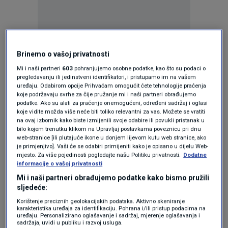
Brinemo o vašoj privatnosti
Oglas
Mi i naši partneri
603
pohranjujemo osobne podatke, kao što su podaci o
pregledavanju ili jedinstveni identifikatori, i pristupamo im na vašem
uređaju. Odabirom opcije Prihvaćam omogućit ćete tehnologije praćenja
koje podržavaju svrhe za čije pružanje mi i naši partneri obrađujemo
podatke. Ako su alati za praćenje onemogućeni, određeni sadržaj i oglasi
koje vidite možda više neće biti toliko relevantni za vas. Možete se vratiti
na ovaj izbornik kako biste izmijenili svoje odabire ili povukli pristanak u
bilo kojem trenutku klikom na Upravljaj postavkama poveznicu pri dnu
web-stranice [ili plutajuće ikone u donjem lijevom kutu web stranice, ako
je primjenjivo]. Vaši će se odabiri primijeniti kako je opisano u dijelu Web-
mjesto. Za više pojedinosti pogledajte našu Politiku privatnosti.
Dodatne
informacije o vašoj privatnosti
Mi i naši partneri obrađujemo podatke kako bismo pružili
Oglas
sljedeće:
Korištenje preciznih geolokacijskih podataka. Aktivno skeniranje
karakteristika uređaja za identifikaciju. Pohrana i/ili pristup podacima na
uređaju. Personalizirano oglašavanje i sadržaj, mjerenje oglašavanja i
sadržaja, uvidi u publiku i razvoj usluga.