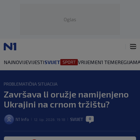
Oglas
NAJNOVIJE
VIJESTI
SVIJET
VRIJEME
N1 TEME
REGIJA
MA
PROBLEMATIČNA SITUACIJA
Završava li oružje namijenjeno
Ukrajini na crnom tržištu?
0
N1 Info
SVIJET
12. lip. 2026. 19:18
|
|
|