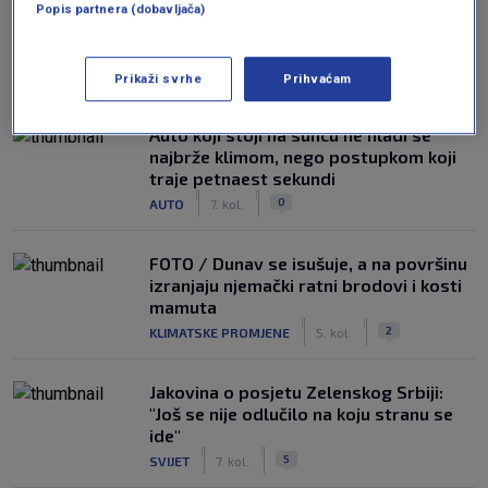
Popis partnera (dobavljača)
NAJČITANIJE
Prikaži svrhe
Prihvaćam
Auto koji stoji na suncu ne hladi se
najbrže klimom, nego postupkom koji
traje petnaest sekundi
|
|
0
AUTO
7. kol.
FOTO / Dunav se isušuje, a na površinu
izranjaju njemački ratni brodovi i kosti
mamuta
|
|
2
KLIMATSKE PROMJENE
5. kol.
Jakovina o posjetu Zelenskog Srbiji:
"Još se nije odlučilo na koju stranu se
ide"
|
|
5
SVIJET
7. kol.