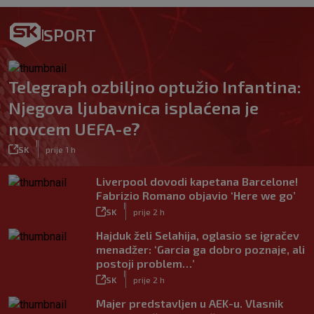
SPORT
Telegraph ozbiljno optužio Infantina:
Njegova ljubavnica isplaćena je
novcem UEFA-e?
|
SK
prije 1 h
Liverpool dovodi kapetana Barcelone!
Fabrizio Romano objavio ‘Here we go’
|
SK
prije 2 h
Hajduk želi Selahija, oglasio se igračev
menadžer: ‘Garcia ga dobro poznaje, ali
postoji problem…’
|
SK
prije 2 h
Majer predstavljen u AEK-u. Vlasnik