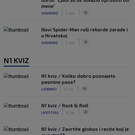
mene"
|
|
0
SHOWBIZ
3. kol.
Novi Spider-Man ruši rekorde zarade i
u Hrvatskoj
|
|
0
SHOWBIZ
3. kol.
N1 KVIZ
N1 kviz / Koliko dobro poznajete
pasmine pasa?
|
|
0
LJUBIMCI
13. lip.
N1 kviz / Rock & Roll
|
|
0
LIFESTYLE
8. lip.
N1 kviz / Zavrtite globus i recite koji je
ovo grad?