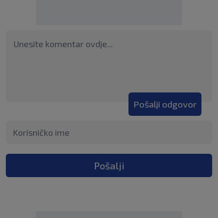
Pošalji odgovor
Pošalji