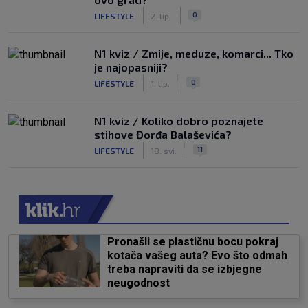
|
|
0
LIFESTYLE
2. lip.
N1 kviz / Zmije, meduze, komarci... Tko
je najopasniji?
|
|
0
LIFESTYLE
1. lip.
N1 kviz / Koliko dobro poznajete
stihove Đorđa Balaševića?
|
|
11
LIFESTYLE
18. svi.
Pronašli se plastičnu bocu pokraj
kotača vašeg auta? Evo što odmah
treba napraviti da se izbjegne
neugodnost