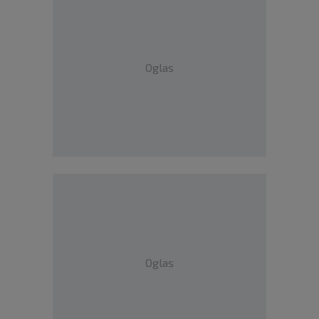
Oglas
Oglas