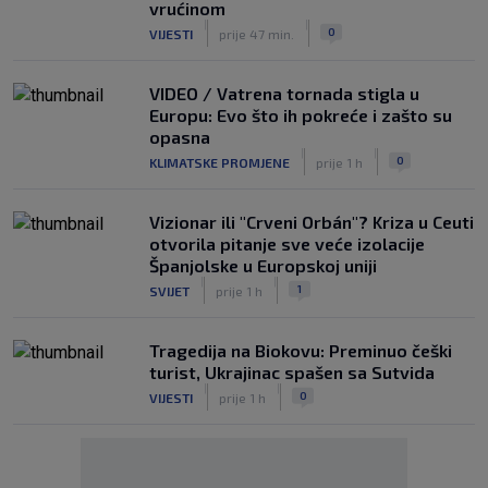
vrućinom
|
|
0
VIJESTI
prije 47 min.
VIDEO / Vatrena tornada stigla u
Europu: Evo što ih pokreće i zašto su
opasna
|
|
0
KLIMATSKE PROMJENE
prije 1 h
Vizionar ili "Crveni Orbán"? Kriza u Ceuti
otvorila pitanje sve veće izolacije
Španjolske u Europskoj uniji
|
|
1
SVIJET
prije 1 h
Tragedija na Biokovu: Preminuo češki
turist, Ukrajinac spašen sa Sutvida
|
|
0
VIJESTI
prije 1 h