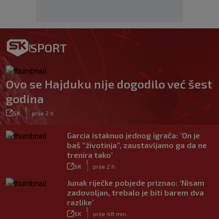
SPORT
Ovo se Hajduku nije dogodilo već šest
godina
|
SK
prije 2 h
Garcia istaknuo jednog igrača: ‘On je
baš “životinja”, zaustavljamo ga da ne
trenira tako’
|
SK
prije 2 h
Junak riječke pobjede priznao: ‘Nisam
zadovoljan, trebalo je biti barem dva
razlike’
|
SK
prije 48 min.