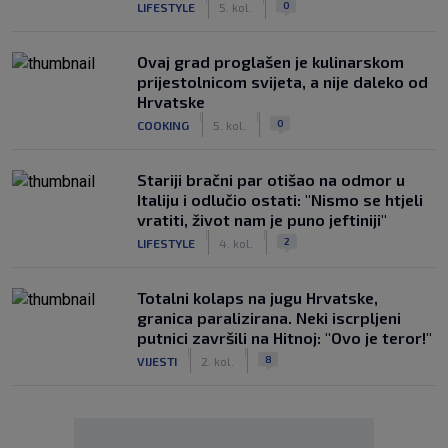
0
LIFESTYLE
5. kol.
Ovaj grad proglašen je kulinarskom
prijestolnicom svijeta, a nije daleko od
Hrvatske
|
|
0
COOKING
5. kol.
Stariji bračni par otišao na odmor u
Italiju i odlučio ostati: "Nismo se htjeli
vratiti, život nam je puno jeftiniji"
|
|
2
LIFESTYLE
4. kol.
Totalni kolaps na jugu Hrvatske,
granica paralizirana. Neki iscrpljeni
putnici završili na Hitnoj: "Ovo je teror!"
|
|
8
VIJESTI
2. kol.