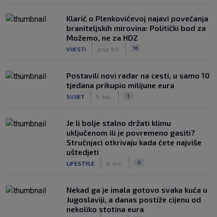
Klarić o Plenkovićevoj najavi povećanja
braniteljskih mirovina: Politički bod za
Možemo, ne za HDZ
|
|
16
VIJESTI
prije 9 h
Postavili novi radar na cesti, u samo 10
tjedana prikupio milijune eura
|
|
1
SVIJET
5. kol.
Je li bolje stalno držati klimu
uključenom ili je povremeno gasiti?
Stručnjaci otkrivaju kada ćete najviše
uštedjeti
|
|
0
LIFESTYLE
4. kol.
Nekad ga je imala gotovo svaka kuća u
Jugoslaviji, a danas postiže cijenu od
nekoliko stotina eura
|
|