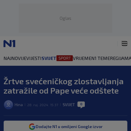
Oglas
NAJNOVIJE
VIJESTI
SVIJET
VRIJEME
N1 TEME
REGIJA
MA
Žrtve svećeničkog zlostavljanja
zatražile od Pape veće odštete
0
Hina
SVIJET
28. ruj. 2024. 15:37
|
|
|
Dodajte N1 u omiljeni Google izvor