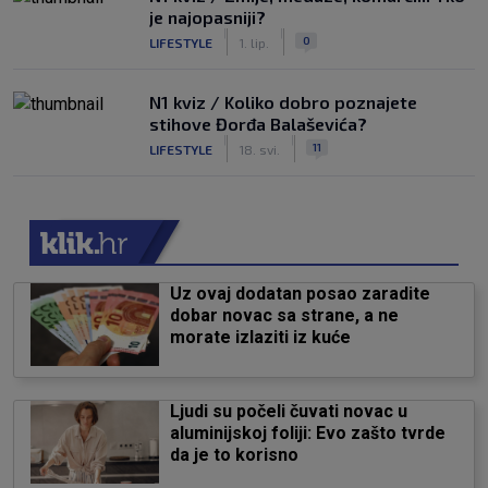
je najopasniji?
|
|
0
LIFESTYLE
1. lip.
N1 kviz / Koliko dobro poznajete
stihove Đorđa Balaševića?
|
|
11
LIFESTYLE
18. svi.
Uz ovaj dodatan posao zaradite
dobar novac sa strane, a ne
morate izlaziti iz kuće
Ljudi su počeli čuvati novac u
aluminijskoj foliji: Evo zašto tvrde
da je to korisno