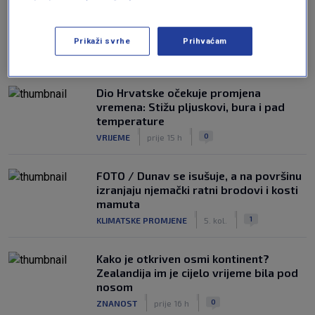
Prikaži svrhe
Prihvaćam
NAJČITANIJE
Dio Hrvatske očekuje promjena
vremena: Stižu pljuskovi, bura i pad
temperature
|
|
0
VRIJEME
prije 15 h
FOTO / Dunav se isušuje, a na površinu
izranjaju njemački ratni brodovi i kosti
mamuta
|
|
1
KLIMATSKE PROMJENE
5. kol.
Kako je otkriven osmi kontinent?
Zealandija im je cijelo vrijeme bila pod
nosom
|
|
0
ZNANOST
prije 16 h