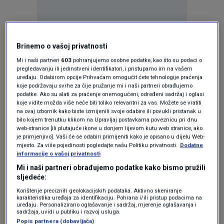
Brinemo o vašoj privatnosti
Oglas
Mi i naši partneri
603
pohranjujemo osobne podatke, kao što su podaci o
pregledavanju ili jedinstveni identifikatori, i pristupamo im na vašem
uređaju. Odabirom opcije Prihvaćam omogućit ćete tehnologije praćenja
koje podržavaju svrhe za čije pružanje mi i naši partneri obrađujemo
podatke. Ako su alati za praćenje onemogućeni, određeni sadržaj i oglasi
koje vidite možda više neće biti toliko relevantni za vas. Možete se vratiti
na ovaj izbornik kako biste izmijenili svoje odabire ili povukli pristanak u
bilo kojem trenutku klikom na Upravljaj postavkama poveznicu pri dnu
web-stranice [ili plutajuće ikone u donjem lijevom kutu web stranice, ako
je primjenjivo]. Vaši će se odabiri primijeniti kako je opisano u dijelu Web-
mjesto. Za više pojedinosti pogledajte našu Politiku privatnosti.
Dodatne
informacije o vašoj privatnosti
Mi i naši partneri obrađujemo podatke kako bismo pružili
sljedeće:
Oglas
Korištenje preciznih geolokacijskih podataka. Aktivno skeniranje
karakteristika uređaja za identifikaciju. Pohrana i/ili pristup podacima na
uređaju. Personalizirano oglašavanje i sadržaj, mjerenje oglašavanja i
sadržaja, uvidi u publiku i razvoj usluga.
Popis partnera (dobavljača)