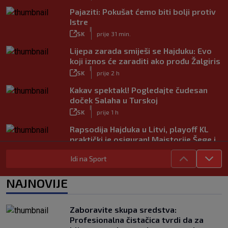
Pajaziti: Pokušat ćemo biti bolji protiv
Istre
|
SK
prije 31 min.
Lijepa zarada smiješi se Hajduku: Evo
koji iznos će zaraditi ako prođu Žalgiris
|
SK
prije 2 h
Kakav spektakl! Pogledajte čudesan
doček Salaha u Turskoj
|
SK
prije 1 h
Rapsodija Hajduka u Litvi, playoff KL
praktički je osiguran! Majstorije Šege i
Pajazitija
Idi na Sport
|
SK
prije 6 h
Neočekivani problemi za Dinamo:
NAJNOVIJE
Mišićeva zamjena zapela u Beogradu
|
SK
prije 1 h
Zaboravite skupa sredstva:
Rijeka u Finsku nosi minimalnu
Profesionalna čistačica tvrdi da za
prednost, bivši vratar Dinama spriječio