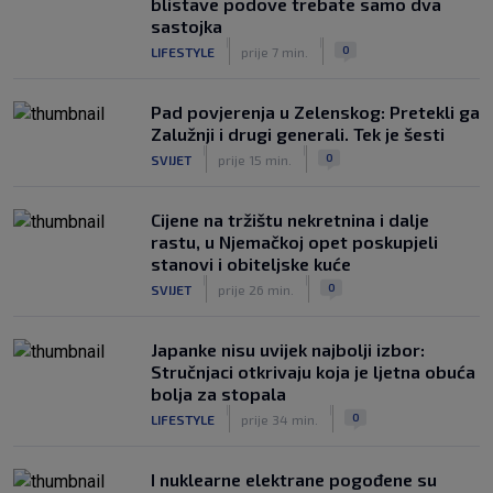
blistave podove trebate samo dva
veću razliku
sastojka
|
|
|
SK
prije 2 h
0
LIFESTYLE
prije 7 min.
Pad povjerenja u Zelenskog: Pretekli ga
Zalužnji i drugi generali. Tek je šesti
|
|
0
SVIJET
prije 15 min.
Cijene na tržištu nekretnina i dalje
rastu, u Njemačkoj opet poskupjeli
stanovi i obiteljske kuće
|
|
0
SVIJET
prije 26 min.
Japanke nisu uvijek najbolji izbor:
Stručnjaci otkrivaju koja je ljetna obuća
bolja za stopala
|
|
0
LIFESTYLE
prije 34 min.
I nuklearne elektrane pogođene su