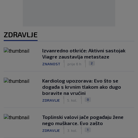
ZDRAVLJE
Izvanredno otkriće: Aktivni sastojak
Viagre zaustavlja metastaze
|
|
2
ZNANOST
prije 6 h
Kardiolog upozorava: Evo što se
događa s krvnim tlakom ako dugo
boravite na vrućini
|
|
0
ZDRAVLJE
5. kol.
Toplinski valovi jače pogađaju žene
nego muškarce. Evo zašto
|
|
1
ZDRAVLJE
3. kol.