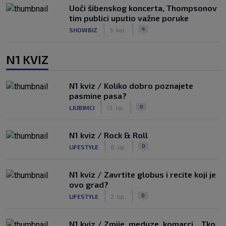
Uoči šibenskog koncerta, Thompsonov
tim publici uputio važne poruke
|
|
4
SHOWBIZ
3. kol.
N1 KVIZ
N1 kviz / Koliko dobro poznajete
pasmine pasa?
|
|
0
LJUBIMCI
13. lip.
N1 kviz / Rock & Roll
|
|
0
LIFESTYLE
8. lip.
N1 kviz / Zavrtite globus i recite koji je
ovo grad?
|
|
0
LIFESTYLE
2. lip.
N1 kviz / Zmije, meduze, komarci... Tko