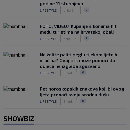
godine 11 stupnjeva
|
|
0
LIFESTYLE
prije 5 h
FOTO, VIDEO/ Kupanje s konjima hit
među turistima na hrvatskoj obali
|
|
1
LIFESTYLE
prije 5 h
Ne želite paliti peglu tijekom ljetnih
vrućina? Ovaj trik može pomoći da
odjeća ne izgleda zgužvano
|
|
0
LIFESTYLE
5. kol.
Pet horoskopskih znakova koji bi ovog
ljeta pronaći svoju srodnu dušu
|
|
0
LIFESTYLE
5. kol.
SHOWBIZ