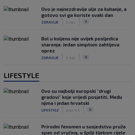
Ovo je najnezdravije ulje za kuhanje, a
gotovo svi ga koriste svaki dan
|
|
3
ZDRAVLJE
3. kol.
Bol u koljenu nije uvijek posljedica
starenja: Jedan simptom zahtijeva
oprez
|
|
0
ZDRAVLJE
3. kol.
LIFESTYLE
Ovo su najbolji europski "drugi
gradovi" koje vrijedi posjetiti. Među
njima i jedan hrvatski
|
|
0
LIFESTYLE
prije 4 h
Prirodni fenomen u susjedstvu pruža
spas od vrućina, u špilji tijekom cijele