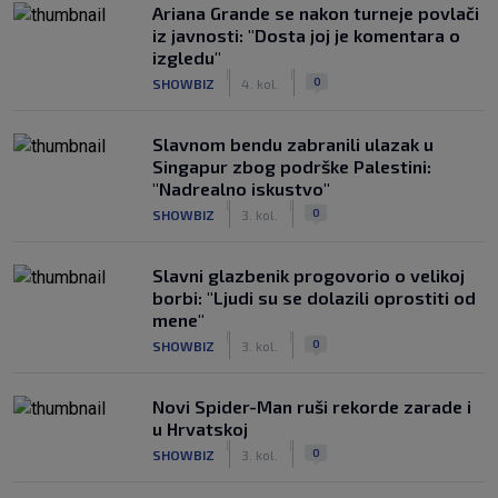
Ariana Grande se nakon turneje povlači
iz javnosti: "Dosta joj je komentara o
izgledu"
|
|
0
SHOWBIZ
4. kol.
Slavnom bendu zabranili ulazak u
Singapur zbog podrške Palestini:
"Nadrealno iskustvo"
|
|
0
SHOWBIZ
3. kol.
Slavni glazbenik progovorio o velikoj
borbi: "Ljudi su se dolazili oprostiti od
mene"
|
|
0
SHOWBIZ
3. kol.
Novi Spider-Man ruši rekorde zarade i
u Hrvatskoj
|
|
0
SHOWBIZ
3. kol.