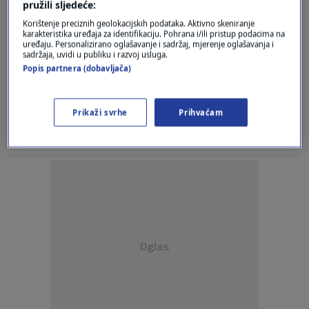
pružili sljedeće:
Recept za brze uštipke
0
COOKING
|
9. stu.
|
Korištenje preciznih geolokacijskih podataka. Aktivno skeniranje
karakteristika uređaja za identifikaciju. Pohrana i/ili pristup podacima na
uređaju. Personalizirano oglašavanje i sadržaj, mjerenje oglašavanja i
Četiri najrizičnije namirnice koje možete
sadržaja, uvidi u publiku i razvoj usluga.
konzumirati
Popis partnera (dobavljača)
0
MAGAZIN
|
11. lis.
|
Ima li brašno rok trajanja? Evo kada biste
Prikaži svrhe
Prihvaćam
trebali kupiti novo
0
COOKING
|
29. ruj.
|
Oglas