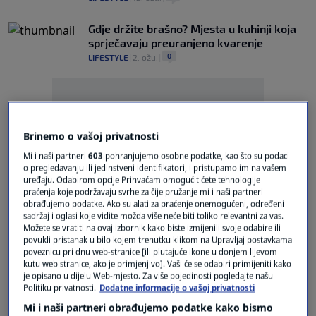
Gdje držite brašno? Mjesta u kuhinji koja
sprječavaju preuranjeno kvarenje
0
LIFESTYLE
|
2. ožu.
|
Brinemo o vašoj privatnosti
Mi i naši partneri
603
pohranjujemo osobne podatke, kao što su podaci
Oglas
o pregledavanju ili jedinstveni identifikatori, i pristupamo im na vašem
uređaju. Odabirom opcije Prihvaćam omogućit ćete tehnologije
praćenja koje podržavaju svrhe za čije pružanje mi i naši partneri
obrađujemo podatke. Ako su alati za praćenje onemogućeni, određeni
sadržaj i oglasi koje vidite možda više neće biti toliko relevantni za vas.
Možete se vratiti na ovaj izbornik kako biste izmijenili svoje odabire ili
povukli pristanak u bilo kojem trenutku klikom na Upravljaj postavkama
poveznicu pri dnu web-stranice [ili plutajuće ikone u donjem lijevom
Koji je rok trajanja brašna? Evo kako ćete
kutu web stranice, ako je primjenjivo]. Vaši će se odabiri primijeniti kako
je opisano u dijelu Web-mjesto. Za više pojedinosti pogledajte našu
znati da se pokvarilo
Politiku privatnosti.
Dodatne informacije o vašoj privatnosti
0
LIFESTYLE
|
9. velj.
|
Mi i naši partneri obrađujemo podatke kako bismo