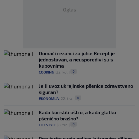
Oglas
Domaći rezanci za juhu: Recept je
jednostavan, a neusporedivi su s
kupovnima
0
COOKING
|
22. kol.
|
Je li uvoz ukrajinske pšenice zdravstveno
siguran?
0
EKONOMIJA
|
22. tra.
|
Kada koristiti oštro, a kada glatko
pšenično brašno?
0
LIFESTYLE
|
8. tra.
|
Provjerite svoje police: Iz trgovina diljem