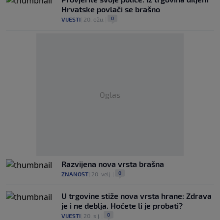
Hrvatske povlači se brašno
0
VIJESTI
|
20. ožu.
|
Oglas
Razvijena nova vrsta brašna
0
ZNANOST
|
20. velj.
|
U trgovine stiže nova vrsta hrane: Zdrava
je i ne deblja. Hoćete li je probati?
0
VIJESTI
|
20. sij.
|