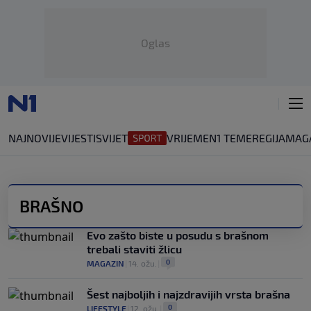
Oglas
NAJNOVIJE
VIJESTI
SVIJET
VRIJEME
N1 TEME
REGIJA
MAG
BRAŠNO
Evo zašto biste u posudu s brašnom
trebali staviti žlicu
0
MAGAZIN
|
14. ožu.
|
Šest najboljih i najzdravijih vrsta brašna
0
LIFESTYLE
|
12. ožu.
|