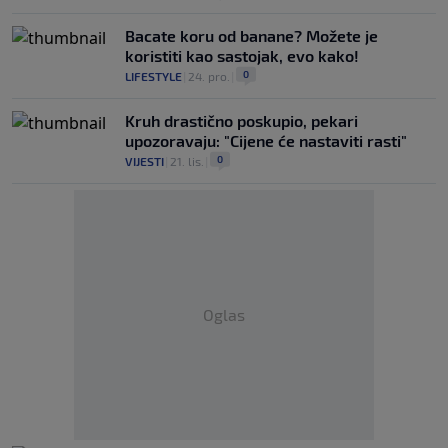
Bacate koru od banane? Možete je
koristiti kao sastojak, evo kako!
0
LIFESTYLE
|
24. pro.
|
Kruh drastično poskupio, pekari
upozoravaju: "Cijene će nastaviti rasti"
0
VIJESTI
|
21. lis.
|
Oglas