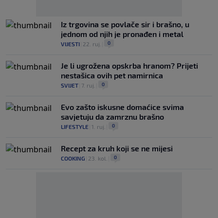
Iz trgovina se povlače sir i brašno, u
jednom od njih je pronađen i metal
0
VIJESTI
|
22. ruj.
|
Je li ugrožena opskrba hranom? Prijeti
nestašica ovih pet namirnica
0
SVIJET
|
7. ruj.
|
Evo zašto iskusne domaćice svima
savjetuju da zamrznu brašno
0
LIFESTYLE
|
1. ruj.
|
Recept za kruh koji se ne mijesi
0
COOKING
|
23. kol.
|