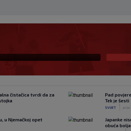
 već šest godina
lna čistačica tvrdi da za
Pad povjeren
stojka
Tek je šesti
|
SVIJET
prije
tu, u Njemačkoj opet
Japanke nisu
obuća bolja
|