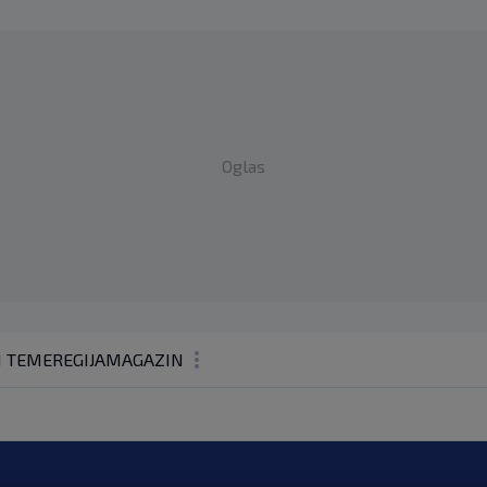
Oglas
1 TEME
REGIJA
MAGAZIN
N1 KOMENTAR
KOLUMNE