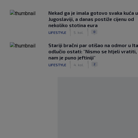
Nekad ga je imala gotovo svaka kuća u
Jugoslaviji, a danas postiže cijenu od
nekoliko stotina eura
|
|
0
LIFESTYLE
5. kol.
Stariji bračni par otišao na odmor u Ital
odlučio ostati: "Nismo se htjeli vratiti,
nam je puno jeftiniji"
|
|
2
LIFESTYLE
4. kol.