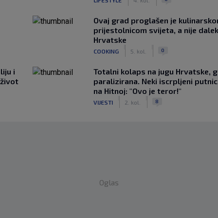
Ovaj grad proglašen je kulinarsk
prijestolnicom svijeta, a nije dale
Hrvatske
|
|
0
COOKING
5. kol.
iju i
Totalni kolaps na jugu Hrvatske, g
 život
paralizirana. Neki iscrpljeni putnici
na Hitnoj: "Ovo je teror!"
|
|
8
VIJESTI
2. kol.
Oglas