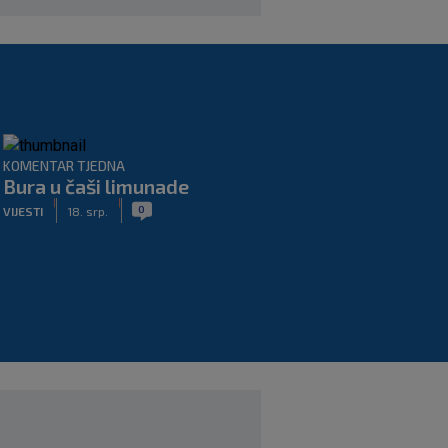
KOMENTAR TJEDNA
Bura u čaši limunade
|
|
0
VIJESTI
18. srp.