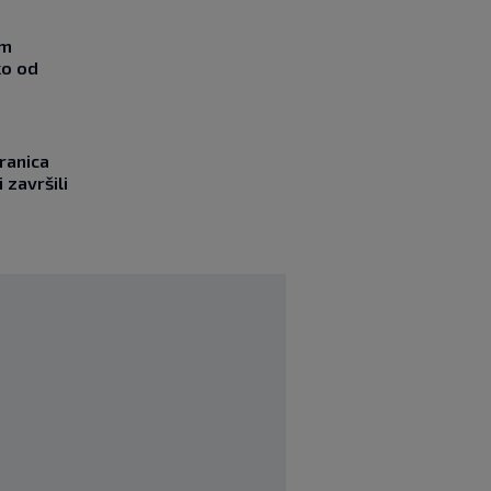
om
ko od
ranica
 završili