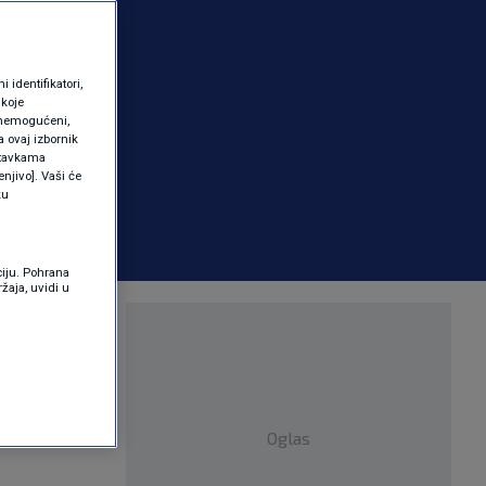
identifikatori,
 koje
 onemogućeni,
a ovaj izbornik
ostavkama
njivo]. Vaši će
ku
ciju. Pohrana
žaja, uvidi u
 proizvoda
Oglas