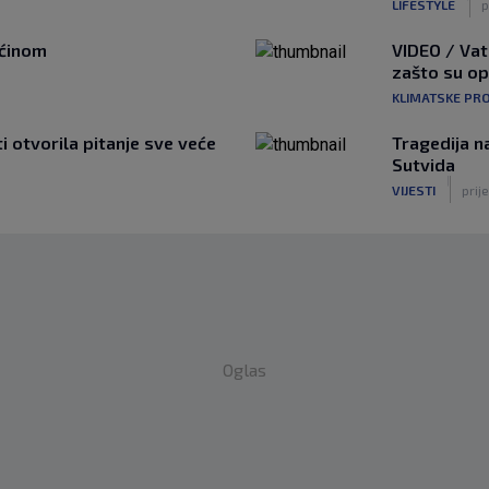
LIFESTYLE
p
ućinom
VIDEO / Vat
zašto su o
KLIMATSKE PR
ti otvorila pitanje sve veće
Tragedija n
Sutvida
|
VIJESTI
prije
Oglas