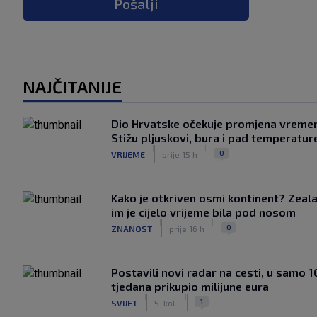
Pošalji
NAJČITANIJE
Dio Hrvatske očekuje promjena vreme
Stižu pljuskovi, bura i pad temperatur
|
|
0
VRIJEME
prije 15 h
Kako je otkriven osmi kontinent? Zeala
im je cijelo vrijeme bila pod nosom
|
|
0
ZNANOST
prije 16 h
Postavili novi radar na cesti, u samo 1
tjedana prikupio milijune eura
|
|
1
SVIJET
5. kol.