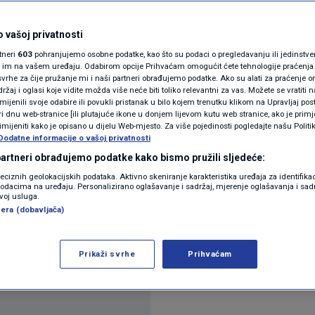
 sir i brašno, u jednom
N1(DIS)INFO
KLIMATSKE PROMJENE
 vašoj privatnosti
metal
rtneri
603
pohranjujemo osobne podatke, kao što su podaci o pregledavanju ili jedinstveni 
FOTO
o im na vašem uređaju. Odabirom opcije Prihvaćam omogućit ćete tehnologije praćenja
vrhe za čije pružanje mi i naši partneri obrađujemo podatke. Ako su alati za praćenje
ra
žaj i oglasi koje vidite možda više neće biti toliko relevantni za vas. Možete se vratiti n
VIDEO
zmijenili svoje odabire ili povukli pristanak u bilo kojem trenutku klikom na Upravljaj p
i dnu web-stranice [ili plutajuće ikone u donjem lijevom kutu web stranice, ako je primje
rimijeniti kako je opisano u dijelu Web-mjesto. Za više pojedinosti pogledajte našu Politi
Dodatne informacije o vašoj privatnosti
 partneri obrađujemo podatke kako bismo pružili sljedeće:
reciznih geolokacijskih podataka. Aktivno skeniranje karakteristika uređaja za identifika
p podacima na uređaju. Personalizirano oglašavanje i sadržaj, mjerenje oglašavanja i sadr
zvoj usluga.
avijestio potrošače o opozivu dvaju prehrambenih
era (dobavljača)
Prikaži svrhe
Prihvaćam