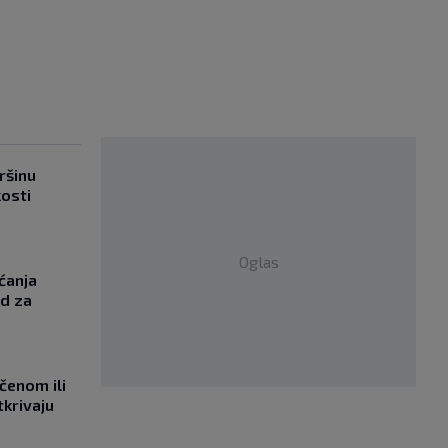
ršinu
kosti
Oglas
ćanja
od za
učenom ili
tkrivaju