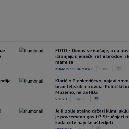
na:
FOTO / Dunav se isušuje, a na pov
e
izranjaju njemački ratni brodovi i 
mamuta
|
|
1
KLIMATSKE PROMJENE
5. kol.
ndija
Klarić o Plenkovićevoj najavi pove
braniteljskih mirovina: Politički b
Možemo, ne za HDZ
|
|
16
VIJESTI
prije 9 h
0
Je li bolje stalno držati klimu uklj
je povremeno gasiti? Stručnjaci o
kada ćete najviše uštedjeti
|
|
0
LIFESTYLE
4. kol.