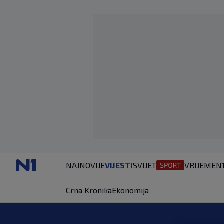
NAJNOVIJE
VIJESTI
SVIJET
VRIJEME
N
Crna Kronika
Ekonomija