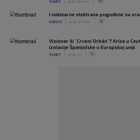
0
SVIJET
prije 26 min.
I nuklearne elektrane pogođene su vr
|
|
0
VIJESTI
prije 47 min.
Vizionar ili "Crveni Orbán"? Kriza u Ceu
izolacije Španjolske u Europskoj uniji
|
|
1
SVIJET
prije 1 h