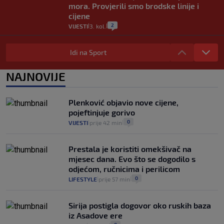
mora. Provjerili smo brodske linije i
cijene
2
VIJESTI
3. kol.
|
|
Uzgajivač objasnio zašto kilogram
rajčica košta deset eura: "Nećete ih
Idi na Sport
vidjeti na akcijama u trgovinama"
8
VIJESTI
3. kol.
NAJNOVIJE
|
|
Selidba je jedno od stresnijih iskustava.
Evo aktualnih cijena i nekoliko savjeta
Plenković objavio nove cijene,
da prođe što lakše i jeftinije
pojeftinjuje gorivo
0
VIJESTI
2. kol.
|
|
0
VIJESTI
prije 42 min
|
|
Prestala je koristiti omekšivač na
mjesec dana. Evo što se dogodilo s
odjećom, ručnicima i perilicom
0
LIFESTYLE
prije 57 min
|
|
Sirija postigla dogovor oko ruskih baza
iz Asadove ere