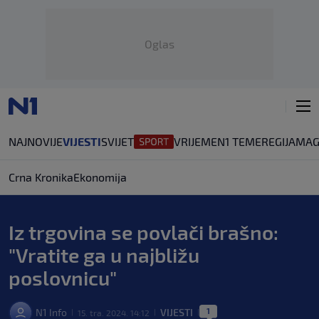
Oglas
NAJNOVIJE
VIJESTI
SVIJET
VRIJEME
N1 TEME
REGIJA
MAG
Crna Kronika
Ekonomija
Iz trgovina se povlači brašno:
"Vratite ga u najbližu
poslovnicu"
1
N1 Info
VIJESTI
15. tra. 2024. 14:12
|
|
|