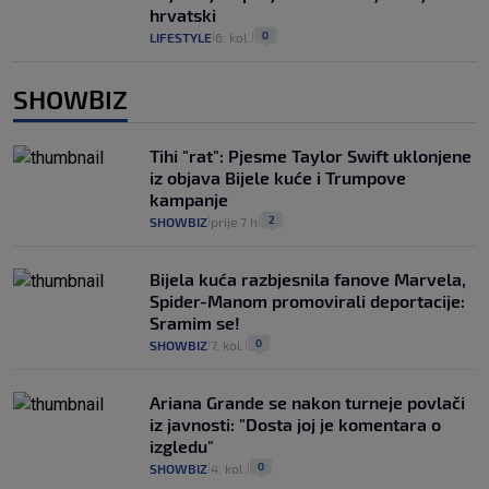
hrvatski
0
LIFESTYLE
6. kol.
|
|
SHOWBIZ
Tihi "rat": Pjesme Taylor Swift uklonjene
iz objava Bijele kuće i Trumpove
kampanje
2
SHOWBIZ
prije 7 h
|
|
Bijela kuća razbjesnila fanove Marvela,
Spider-Manom promovirali deportacije:
Sramim se!
0
SHOWBIZ
7. kol.
|
|
Ariana Grande se nakon turneje povlači
iz javnosti: "Dosta joj je komentara o
izgledu"
0
SHOWBIZ
4. kol.
|
|