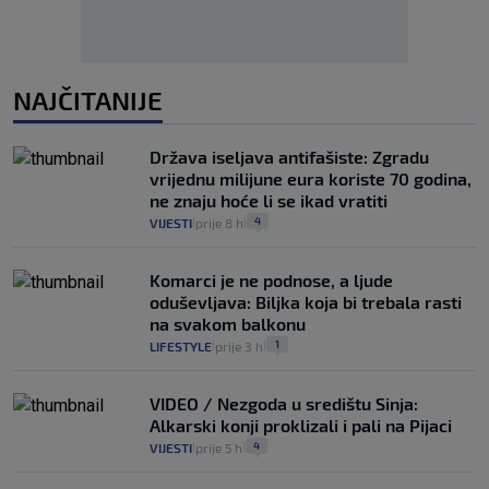
NAJČITANIJE
Država iseljava antifašiste: Zgradu
vrijednu milijune eura koriste 70 godina,
ne znaju hoće li se ikad vratiti
4
VIJESTI
prije 8 h
|
|
Komarci je ne podnose, a ljude
oduševljava: Biljka koja bi trebala rasti
na svakom balkonu
1
LIFESTYLE
prije 3 h
|
|
VIDEO / Nezgoda u središtu Sinja:
Alkarski konji proklizali i pali na Pijaci
4
VIJESTI
prije 5 h
|
|