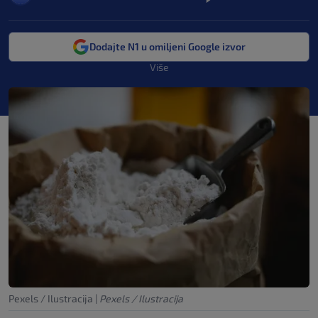
Dodajte N1 u omiljeni Google izvor
Više
Pexels / Ilustracija
|
Pexels / Ilustracija