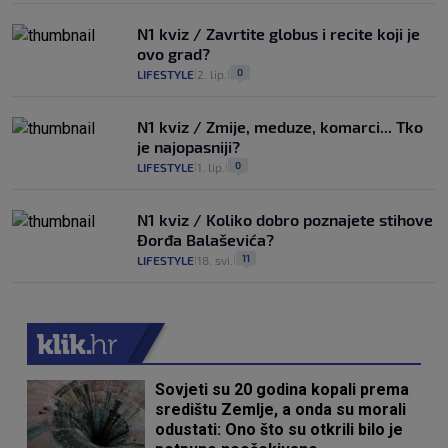
N1 kviz / Zavrtite globus i recite koji je
ovo grad?
0
LIFESTYLE
2. lip.
|
|
N1 kviz / Zmije, meduze, komarci... Tko
je najopasniji?
0
LIFESTYLE
1. lip.
|
|
N1 kviz / Koliko dobro poznajete stihove
Đorđa Balaševića?
11
LIFESTYLE
18. svi.
|
|
Sovjeti su 20 godina kopali prema
središtu Zemlje, a onda su morali
odustati: Ono što su otkrili bilo je