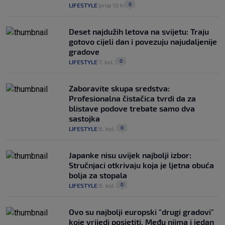
0
LIFESTYLE
prije 10 h
|
|
Deset najdužih letova na svijetu: Traju
gotovo cijeli dan i povezuju najudaljenije
gradove
0
LIFESTYLE
7. kol.
|
|
Zaboravite skupa sredstva:
Profesionalna čistačica tvrdi da za
blistave podove trebate samo dva
sastojka
0
LIFESTYLE
6. kol.
|
|
Japanke nisu uvijek najbolji izbor:
Stručnjaci otkrivaju koja je ljetna obuća
bolja za stopala
0
LIFESTYLE
6. kol.
|
|
Ovo su najbolji europski "drugi gradovi"
koje vrijedi posjetiti. Među njima i jedan