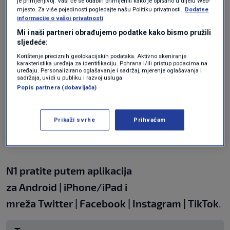
je primjenjivo]. Vaši će se odabiri primijeniti kako je opisano u dijelu Web-
mjesto. Za više pojedinosti pogledajte našu Politiku privatnosti.
Dodatne
informacije o vašoj privatnosti
Mi i naši partneri obrađujemo podatke kako bismo pružili
Veleprodaja: Do It B.V., Barneveld, Nizozemska
sljedeće:
Korištenje preciznih geolokacijskih podataka. Aktivno skeniranje
karakteristika uređaja za identifikaciju. Pohrana i/ili pristup podacima na
Dobavljač: Galleria Internazionale d.o.o.,
uređaju. Personalizirano oglašavanje i sadržaj, mjerenje oglašavanja i
sadržaja, uvidi u publiku i razvoj usluga.
Predavčeva 6, Zagreb
Popis partnera (dobavljača)
Obavijest se odnosi isključivo na navedeni
Prikaži svrhe
Prihvaćam
proizvod.
N1 pratite putem aplikacija
za
Android
|
iPhone/iPad
i
mreža
Twitter
|
Facebook
|
Instagram
|
TikTok
.