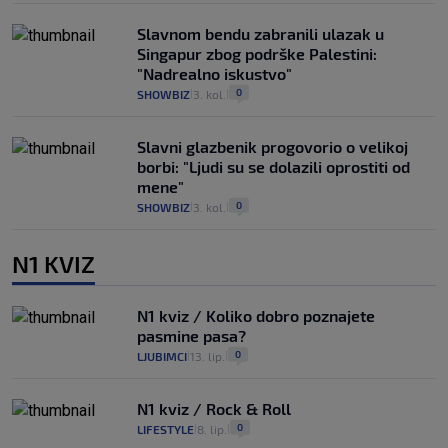
Slavnom bendu zabranili ulazak u
Singapur zbog podrške Palestini:
"Nadrealno iskustvo"
0
SHOWBIZ
3. kol.
|
|
Slavni glazbenik progovorio o velikoj
borbi: "Ljudi su se dolazili oprostiti od
mene"
0
SHOWBIZ
3. kol.
|
|
N1 KVIZ
N1 kviz / Koliko dobro poznajete
pasmine pasa?
0
LJUBIMCI
13. lip.
|
|
N1 kviz / Rock & Roll
0
LIFESTYLE
8. lip.
|
|