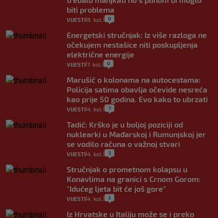
biti problema
0
VIJESTI
8. kol.
|
|
Energetski stručnjak: Iz više razloga ne
očekujem nestašice niti poskupljenja
električne energije
0
VIJESTI
7. kol.
|
|
Marušić o kolonama na autocestama:
Policija satima obavlja očevide nesreća
kao prije 50 godina. Evo kako to ubrzati
7
VIJESTI
4. kol.
|
|
Tadić: Krško je u boljoj poziciji od
nuklearki u Mađarskoj i Rumunjskoj jer
se vodilo računa o važnoj stvari
5
VIJESTI
4. kol.
|
|
Stručnjak o prometnom kolapsu u
Konavlima na granici s Crnom Gorom:
"Idućeg ljeta bit će još gore"
3
VIJESTI
4. kol.
|
|
Iz Hrvatske u Italiju može se i preko