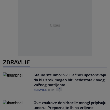
Oglas
ZDRAVLJE
Stalno ste umorni? Liječnici upozoravaju
da bi uzrok mogao biti nedostatak ovog
važnog nutrijenta
0
ZDRAVLJE
8. kol.
|
|
Ove znakove dehidracije mnogi pripisuju
umoru: Prepoznajte ih na vrijeme