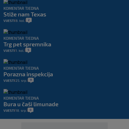
KOMENTAR TJEDNA
Stiže nam Texas
2
VIJESTI
8. kol.
|
|
KOMENTAR TJEDNA
Trg pet spremnika
5
VIJESTI
1. kol.
|
|
KOMENTAR TJEDNA
Porazna inspekcija
11
VIJESTI
25. srp.
|
|
KOMENTAR TJEDNA
Bura u čaši limunade
0
VIJESTI
18. srp.
|
|