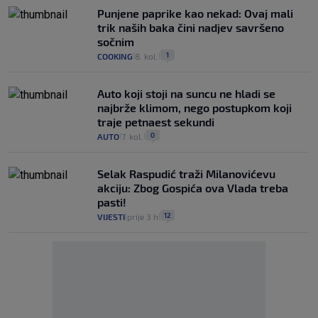
Punjene paprike kao nekad: Ovaj mali
trik naših baka čini nadjev savršeno
sočnim
1
COOKING
8. kol.
|
|
Auto koji stoji na suncu ne hladi se
najbrže klimom, nego postupkom koji
traje petnaest sekundi
0
AUTO
7. kol.
|
|
Selak Raspudić traži Milanovićevu
akciju: Zbog Gospića ova Vlada treba
pasti!
12
VIJESTI
prije 3 h
|
|