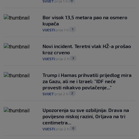
0
SVIJET
prije 1 h
|
|
Bor visok 13,5 metara pao na osmero
kupača
1
VIJESTI
prije 1 h
|
|
Novi incident. Teretni vlak HŽ-a prošao
kroz crveno
3
VIJESTI
prije 2 h
|
|
Trump i Hamas prihvatili prijedlog mira
za Gazu, ali ne i Izrael: "IDF neće
provesti nikakvo povlačenje..."
2
SVIJET
prije 2 h
|
|
Upozorenja su sve ozbiljnija: Drava na
povijesno niskoj razini, Orljava na tri
centimetra...
0
VIJESTI
prije 2 h
|
|