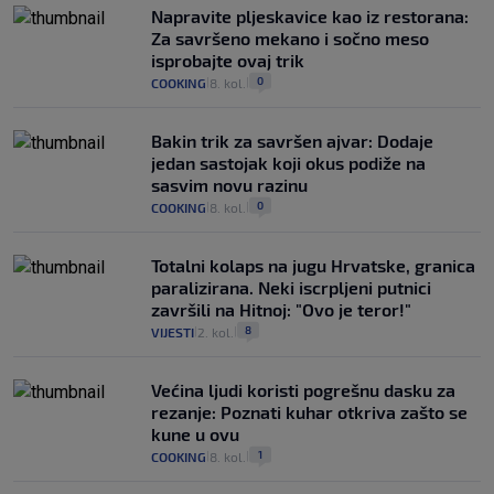
Napravite pljeskavice kao iz restorana:
Za savršeno mekano i sočno meso
isprobajte ovaj trik
0
COOKING
8. kol.
|
|
Bakin trik za savršen ajvar: Dodaje
jedan sastojak koji okus podiže na
sasvim novu razinu
0
COOKING
8. kol.
|
|
Totalni kolaps na jugu Hrvatske, granica
paralizirana. Neki iscrpljeni putnici
završili na Hitnoj: "Ovo je teror!"
8
VIJESTI
2. kol.
|
|
Većina ljudi koristi pogrešnu dasku za
rezanje: Poznati kuhar otkriva zašto se
kune u ovu
1
COOKING
8. kol.
|
|