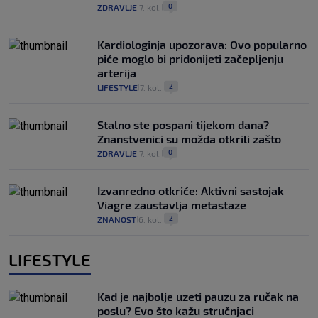
0
ZDRAVLJE
7. kol.
|
|
Kardiologinja upozorava: Ovo popularno
piće moglo bi pridonijeti začepljenju
arterija
2
LIFESTYLE
7. kol.
|
|
Stalno ste pospani tijekom dana?
Znanstvenici su možda otkrili zašto
0
ZDRAVLJE
7. kol.
|
|
Izvanredno otkriće: Aktivni sastojak
Viagre zaustavlja metastaze
2
ZNANOST
6. kol.
|
|
LIFESTYLE
Kad je najbolje uzeti pauzu za ručak na
poslu? Evo što kažu stručnjaci