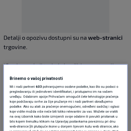
Detalji o opozivu dostupni su na
web-stranici
trgovine.
"Sve kupce koji trebaju izvršiti povrat molimo
da proizvod vrate u najbližu poslovnicu
Brinemo o vašoj privatnosti
Tvornice zdrave hrane kako bi im mogao biti
Mi i naši partneri
603
pohranjujemo osobne podatke, kao što su podaci o
pregledavanju ili jedinstveni identifikatori, i pristupamo im na vašem
omogućen povrat novca", stoji u objavi trgovca
uređaju. Odabirom opcije Prihvaćam omogućit ćete tehnologije praćenja
koje podržavaju svrhe za čije pružanje mi i naši partneri obrađujemo
koji je prodavao sporni proizvod, prenosi
podatke. Ako su alati za praćenje onemogućeni, određeni sadržaj i oglasi
Dnevnik.hr
.
koje vidite možda više neće biti toliko relevantni za vas. Možete se vratiti
na ovaj izbornik kako biste izmijenili svoje odabire ili povukli pristanak u
bilo kojem trenutku klikom na Upravljaj postavkama poveznicu pri dnu
Podaci o proizvodu:
web-stranice [ili plutajuće ikone u donjem lijevom kutu web stranice, ako