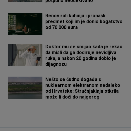
potpuno neočekivano
Renovirali kuhinju i pronašli
predmet koji im je donio bogatstvo
od 70 000 eura
Doktor mu se smijao kada je rekao
da misli da ga dodiruje nevidljiva
ruka, a nakon 20 godina dobio je
dijagnozu
Nešto se čudno događa s
nuklearnom elektranom nedaleko
od Hrvatske: Stručnjakinja otkrila
može li doći do najgoreg