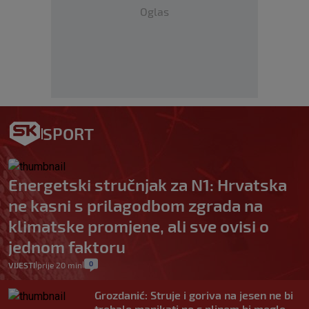
Oglas
SPORT
Energetski stručnjak za N1: Hrvatska
ne kasni s prilagodbom zgrada na
klimatske promjene, ali sve ovisi o
jednom faktoru
0
VIJESTI
prije 20 min
|
|
Grozdanić: Struje i goriva na jesen ne bi
trebalo manjkati no s plinom bi moglo