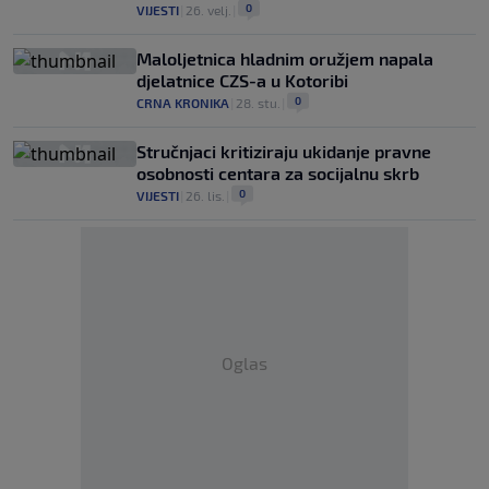
0
VIJESTI
|
26. velj.
|
Maloljetnica hladnim oružjem napala
djelatnice CZS-a u Kotoribi
0
CRNA KRONIKA
|
28. stu.
|
Stručnjaci kritiziraju ukidanje pravne
osobnosti centara za socijalnu skrb
0
VIJESTI
|
26. lis.
|
Oglas