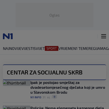
Oglas
NAJNOVIJE
VIJESTI
SVIJET
VRIJEME
N1 TEME
REGIJA
MAG
CENTAR ZA SOCIJALNU SKRB
Ipak je postojao smještaj za
dvadesetomjesečnog dječaka koji je umro
u Slavonskom Brodu
0
N1 INFO
|
31. sij.
|
Policija: Nema elemenata kaznenog djela