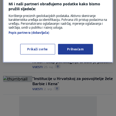
Policija za N1 potvrdila da istražuje šefa
Mi i naši partneri obrađujemo podatke kako bismo
požeškog Zavoda za socijalni rad zbog
pružili sljedeće:
obiteljskog nasilja
Korištenje preciznih geolokacijskih podataka. Aktivno skeniranje
0
VIJESTI
|
28. pro.
|
karakteristika uređaja za identifikaciju. Pohrana i/ili pristup podacima na
uređaju. Personalizirano oglašavanje i sadržaj, mjerenje oglašavanja i
sadržaja, uvidi u publiku i razvoj usluga.
"Socijalni radnici moraju vagati koje dijete
Popis partnera (dobavljača)
će prvo izdvojiti, a onda ostali dolaze na
red"
0
VIJESTI
|
2. lis.
|
Prikaži svrhe
Prihvaćam
Nezbrinuta djevojčica dobila smještaj!
Hrabri istup psihologinje urodio je plodom
0
VIJESTI
|
25. ruj.
|
"Institucije u Hrvatskoj za posvojitelje žele
Barbie i Kena"
0
VIJESTI
|
2. srp.
|