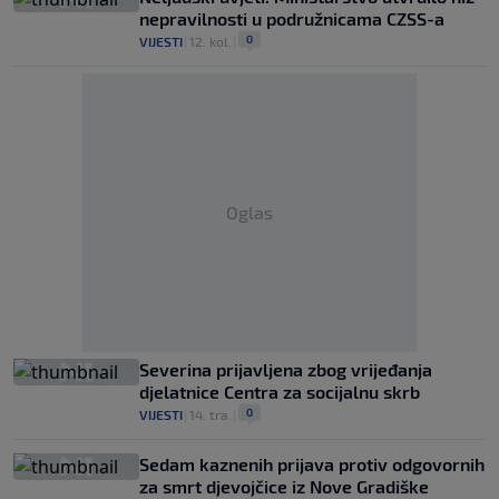
nepravilnosti u podružnicama CZSS-a
0
VIJESTI
|
12. kol.
|
Oglas
Severina prijavljena zbog vrijeđanja
djelatnice Centra za socijalnu skrb
0
VIJESTI
|
14. tra.
|
Sedam kaznenih prijava protiv odgovornih
za smrt djevojčice iz Nove Gradiške