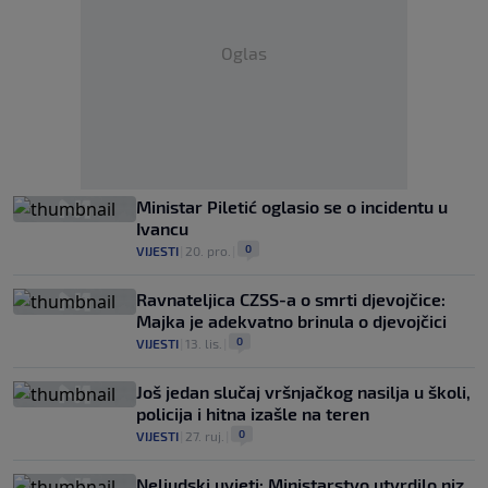
Oglas
Ministar Piletić oglasio se o incidentu u
Ivancu
0
VIJESTI
|
20. pro.
|
Ravnateljica CZSS-a o smrti djevojčice:
Majka je adekvatno brinula o djevojčici
0
VIJESTI
|
13. lis.
|
Još jedan slučaj vršnjačkog nasilja u školi,
policija i hitna izašle na teren
0
VIJESTI
|
27. ruj.
|
Neljudski uvjeti: Ministarstvo utvrdilo niz