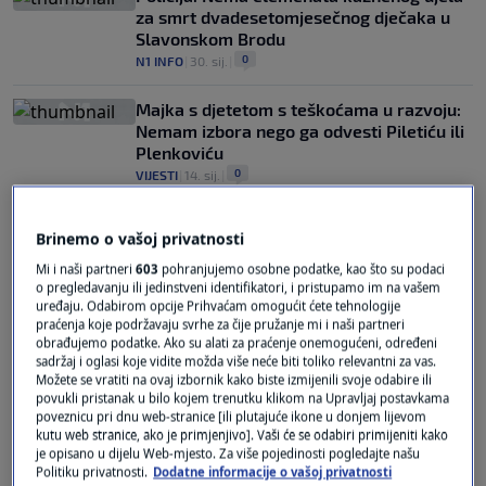
za smrt dvadesetomjesečnog dječaka u
Slavonskom Brodu
0
N1 INFO
|
30. sij.
|
Majka s djetetom s teškoćama u razvoju:
Nemam izbora nego ga odvesti Piletiću ili
Plenkoviću
0
VIJESTI
|
14. sij.
|
Brinemo o vašoj privatnosti
Mi i naši partneri
603
pohranjujemo osobne podatke, kao što su podaci
o pregledavanju ili jedinstveni identifikatori, i pristupamo im na vašem
uređaju. Odabirom opcije Prihvaćam omogućit ćete tehnologije
praćenja koje podržavaju svrhe za čije pružanje mi i naši partneri
Oglas
obrađujemo podatke. Ako su alati za praćenje onemogućeni, određeni
sadržaj i oglasi koje vidite možda više neće biti toliko relevantni za vas.
Možete se vratiti na ovaj izbornik kako biste izmijenili svoje odabire ili
povukli pristanak u bilo kojem trenutku klikom na Upravljaj postavkama
poveznicu pri dnu web-stranice [ili plutajuće ikone u donjem lijevom
kutu web stranice, ako je primjenjivo]. Vaši će se odabiri primijeniti kako
je opisano u dijelu Web-mjesto. Za više pojedinosti pogledajte našu
Politiku privatnosti.
Dodatne informacije o vašoj privatnosti