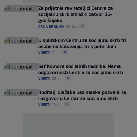
Za prijetnje ravnateljici Centra za
socijalnu skrb istražni zatvor 36-
godišnjaku
0
CRNA KRONIKA
|
25. lis.
|
U splitskom Centru za socijalnu skrb tri
osobe na bolovanju, tri s potvrdom
0
VIJESTI
|
7. lis.
|
Šef Komore socijalnih radnika: Nema
odgovornosti Centra za socijalnu skrb
0
VIJESTI
|
25. ruj.
|
Roditelji dječaka bez maske pozvani na
razgovor u Centar za socijalnu skrb
0
VIJESTI
|
17. ruj.
|