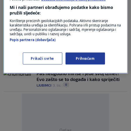
0
ZDRAVLJE
|
30. sij.
|
Mi i naši partneri obrađujemo podatke kako bismo
pružili sljedeće:
Urolog objašnjava je li problem ako
Korištenje preciznih geolokacijskih podataka. Aktivno skeniranje
mokrite pod tušem
karakteristika uređaja za identifikaciju. Pohrana i/ili pristup podacima na
0
uređaju. Personalizirano oglašavanje i sadržaj, mjerenje oglašavanja i
MAGAZIN
|
27. stu.
|
sadržaja, uvidi u publiku i razvoj usluga.
Popis partnera (dobavljača)
Ovaj mineral je ključan za imunitet
tijekom hladnijih mjeseci; evo u kojim se
namirnicama nalazi
Prikaži svrhe
Prihvaćam
0
LIFESTYLE
|
13. lis.
|
Pas neugodno miriše i jede svoj izmet?
Evo zašto se to događa i kako spriječiti
0
LJUBIMCI
|
3. lis.
|
Oglas