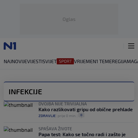
Oglas
NAJNOVIJE
VIJESTI
SVIJET
VRIJEME
N1 TEME
REGIJA
MAG
INFEKCIJE
DVOJBA NIJE TRIVIJALNA
Kako razlikovati gripu od obične prehlade
0
ZDRAVLJE
|
prije 0 min.
|
SPAŠAVA ŽIVOTE
Papa test: Kako se točno radi i zašto je