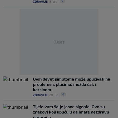
0
ZDRAVLJE
|
3. srp.
|
Oglas
Ovih devet simptoma može upućivati na
probleme s plućima, možda čak i
karcinom
0
ZDRAVLJE
|
20. lip.
|
Tijelo vam šalje jasne signale: Ovo su
znakovi koji upućuju da imate nezdravu
prehranu