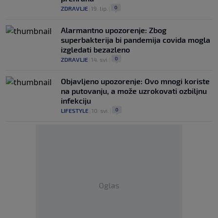
0
ZDRAVLJE
|
19. lip.
|
Alarmantno upozorenje: Zbog
superbakterija bi pandemija covida mogla
izgledati bezazleno
0
ZDRAVLJE
|
14. svi.
|
Objavljeno upozorenje: Ovo mnogi koriste
na putovanju, a može uzrokovati ozbiljnu
infekciju
0
LIFESTYLE
|
10. svi.
|
Oglas