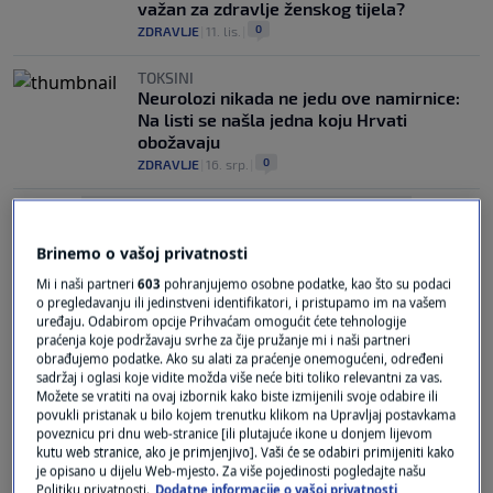
važan za zdravlje ženskog tijela?
0
ZDRAVLJE
|
11. lis.
|
TOKSINI
Neurolozi nikada ne jedu ove namirnice:
Na listi se našla jedna koju Hrvati
obožavaju
0
ZDRAVLJE
|
16. srp.
|
Brinemo o vašoj privatnosti
Mi i naši partneri
603
pohranjujemo osobne podatke, kao što su podaci
o pregledavanju ili jedinstveni identifikatori, i pristupamo im na vašem
uređaju. Odabirom opcije Prihvaćam omogućit ćete tehnologije
Oglas
praćenja koje podržavaju svrhe za čije pružanje mi i naši partneri
obrađujemo podatke. Ako su alati za praćenje onemogućeni, određeni
sadržaj i oglasi koje vidite možda više neće biti toliko relevantni za vas.
Možete se vratiti na ovaj izbornik kako biste izmijenili svoje odabire ili
povukli pristanak u bilo kojem trenutku klikom na Upravljaj postavkama
poveznicu pri dnu web-stranice [ili plutajuće ikone u donjem lijevom
kutu web stranice, ako je primjenjivo]. Vaši će se odabiri primijeniti kako
je opisano u dijelu Web-mjesto. Za više pojedinosti pogledajte našu
Jesu li sinusne infekcije zarazne?
Politiku privatnosti.
Dodatne informacije o vašoj privatnosti