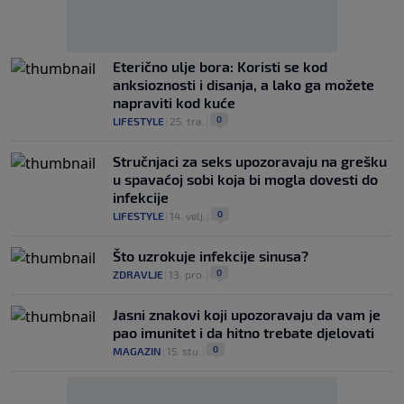
Eterično ulje bora: Koristi se kod
anksioznosti i disanja, a lako ga možete
napraviti kod kuće
0
LIFESTYLE
|
25. tra.
|
Stručnjaci za seks upozoravaju na grešku
u spavaćoj sobi koja bi mogla dovesti do
infekcije
0
LIFESTYLE
|
14. velj.
|
Što uzrokuje infekcije sinusa?
0
ZDRAVLJE
|
13. pro.
|
Jasni znakovi koji upozoravaju da vam je
pao imunitet i da hitno trebate djelovati
0
MAGAZIN
|
15. stu.
|