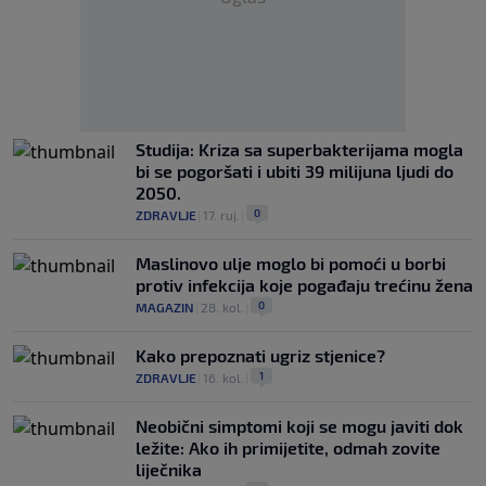
Studija: Kriza sa superbakterijama mogla
bi se pogoršati i ubiti 39 milijuna ljudi do
2050.
0
ZDRAVLJE
|
17. ruj.
|
Maslinovo ulje moglo bi pomoći u borbi
protiv infekcija koje pogađaju trećinu žena
0
MAGAZIN
|
28. kol.
|
Kako prepoznati ugriz stjenice?
1
ZDRAVLJE
|
16. kol.
|
Neobični simptomi koji se mogu javiti dok
ležite: Ako ih primijetite, odmah zovite
liječnika