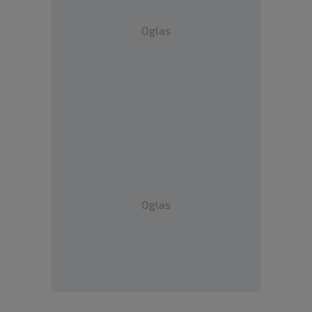
Oglas
Oglas