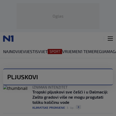
Oglas
NAJNOVIJE
VIJESTI
SVIJET
VRIJEME
N1 TEME
REGIJA
MAG
PLJUSKOVI
IZNIMAN INTENZITET
Tropski pljuskovi sve češći i u Dalmaciji:
Zašto gradovi više ne mogu progutati
toliku količinu vode
3
KLIMATSKE PROMJENE
|
3. lip.
|