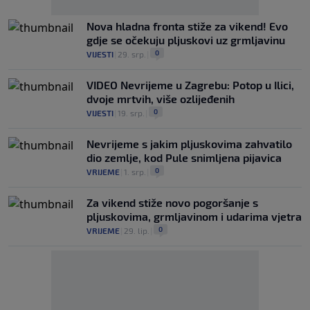
Nova hladna fronta stiže za vikend! Evo
gdje se očekuju pljuskovi uz grmljavinu
0
VIJESTI
|
29. srp.
|
VIDEO Nevrijeme u Zagrebu: Potop u Ilici,
dvoje mrtvih, više ozlijeđenih
0
VIJESTI
|
19. srp.
|
Nevrijeme s jakim pljuskovima zahvatilo
dio zemlje, kod Pule snimljena pijavica
0
VRIJEME
|
1. srp.
|
Za vikend stiže novo pogoršanje s
pljuskovima, grmljavinom i udarima vjetra
0
VRIJEME
|
29. lip.
|