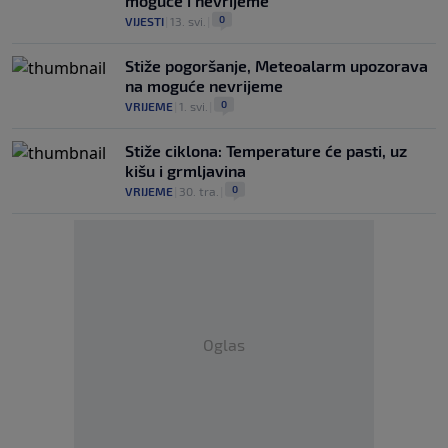
moguće i nevrijeme
0
VIJESTI
|
13. svi.
|
Stiže pogoršanje, Meteoalarm upozorava
na moguće nevrijeme
0
VRIJEME
|
1. svi.
|
Stiže ciklona: Temperature će pasti, uz
kišu i grmljavina
0
VRIJEME
|
30. tra.
|
Oglas