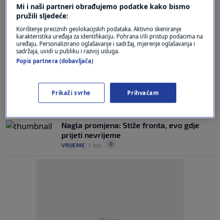
Mi i naši partneri obrađujemo podatke kako bismo
alarm zbog nevremena
pružili sljedeće:
0
VRIJEME
|
8. ruj.
|
Korištenje preciznih geolokacijskih podataka. Aktivno skeniranje
karakteristika uređaja za identifikaciju. Pohrana i/ili pristup podacima na
Stižu nam grmljavinski pljuskovi, a evo
uređaju. Personalizirano oglašavanje i sadržaj, mjerenje oglašavanja i
kada možemo očekivati pravo osvježenje
sadržaja, uvidi u publiku i razvoj usluga.
Popis partnera (dobavljača)
0
VIJESTI
|
4. ruj.
|
Stiže nevrijeme: Dijelovima zemlje prijete
grmljavinske oluje
Prikaži svrhe
Prihvaćam
0
VRIJEME
|
2. kol.
|
Nagla promjena: Stiže fronta, evo gdje
prijeti nevrijeme
0
VRIJEME
|
1. kol.
|