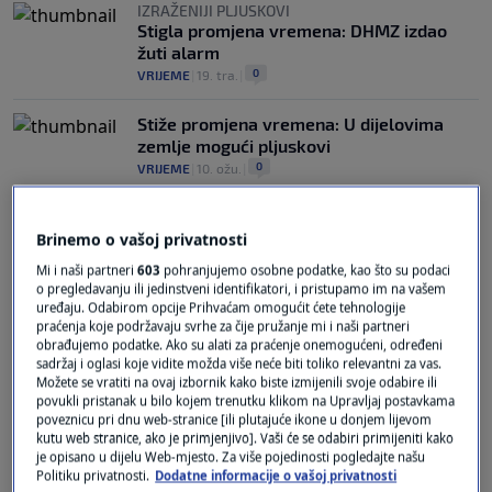
IZRAŽENIJI PLJUSKOVI
Stigla promjena vremena: DHMZ izdao
žuti alarm
0
VRIJEME
|
19. tra.
|
Stiže promjena vremena: U dijelovima
zemlje mogući pljuskovi
0
VRIJEME
|
10. ožu.
|
Brinemo o vašoj privatnosti
Mi i naši partneri
603
pohranjujemo osobne podatke, kao što su podaci
o pregledavanju ili jedinstveni identifikatori, i pristupamo im na vašem
uređaju. Odabirom opcije Prihvaćam omogućit ćete tehnologije
praćenja koje podržavaju svrhe za čije pružanje mi i naši partneri
Oglas
obrađujemo podatke. Ako su alati za praćenje onemogućeni, određeni
sadržaj i oglasi koje vidite možda više neće biti toliko relevantni za vas.
Možete se vratiti na ovaj izbornik kako biste izmijenili svoje odabire ili
povukli pristanak u bilo kojem trenutku klikom na Upravljaj postavkama
poveznicu pri dnu web-stranice [ili plutajuće ikone u donjem lijevom
kutu web stranice, ako je primjenjivo]. Vaši će se odabiri primijeniti kako
je opisano u dijelu Web-mjesto. Za više pojedinosti pogledajte našu
Politiku privatnosti.
Dodatne informacije o vašoj privatnosti
Za nekoliko regija upaljen narančasti