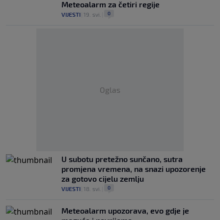
Meteoalarm za četiri regije
0
VIJESTI
|
19. svi.
|
Oglas
U subotu pretežno sunčano, sutra
promjena vremena, na snazi upozorenje
za gotovo cijelu zemlju
0
VIJESTI
|
18. svi.
|
Meteoalarm upozorava, evo gdje je