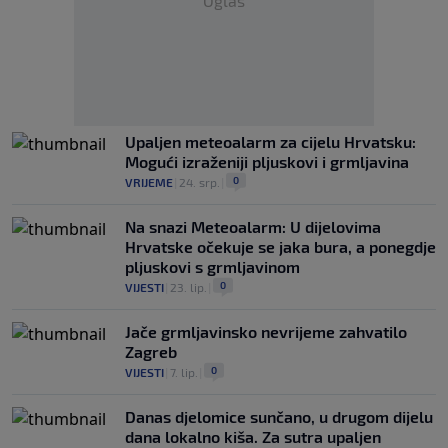
Oglas
Upaljen meteoalarm za cijelu Hrvatsku:
Mogući izraženiji pljuskovi i grmljavina
0
VRIJEME
|
24. srp.
|
Na snazi Meteoalarm: U dijelovima
Hrvatske očekuje se jaka bura, a ponegdje
pljuskovi s grmljavinom
0
VIJESTI
|
23. lip.
|
Jače grmljavinsko nevrijeme zahvatilo
Zagreb
0
VIJESTI
|
7. lip.
|
Danas djelomice sunčano, u drugom dijelu
dana lokalno kiša. Za sutra upaljen