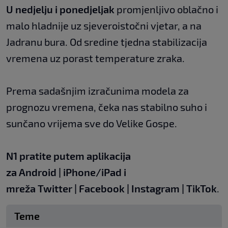
U nedjelju i ponedjeljak
promjenljivo oblačno i
malo hladnije uz sjeveroistočni vjetar, a na
Jadranu bura. Od sredine tjedna stabilizacija
vremena uz porast temperature zraka.
Prema sadašnjim izračunima modela za
prognozu vremena, čeka nas stabilno suho i
sunčano vrijema sve do Velike Gospe.
N1 pratite putem aplikacija
za
Android
|
iPhone/iPad
i
mreža
Twitter
|
Facebook
|
Instagram
|
TikTok
.
Teme