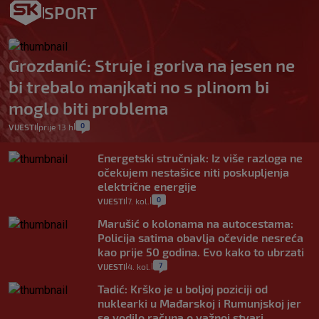
SPORT
Grozdanić: Struje i goriva na jesen ne
bi trebalo manjkati no s plinom bi
moglo biti problema
0
VIJESTI
prije 13 h
|
|
Energetski stručnjak: Iz više razloga ne
očekujem nestašice niti poskupljenja
električne energije
0
VIJESTI
7. kol.
|
|
Marušić o kolonama na autocestama:
Policija satima obavlja očevide nesreća
kao prije 50 godina. Evo kako to ubrzati
7
VIJESTI
4. kol.
|
|
Tadić: Krško je u boljoj poziciji od
nuklearki u Mađarskoj i Rumunjskoj jer
se vodilo računa o važnoj stvari