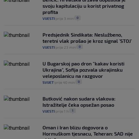
koliko iz Osijeka
svoju kapitulaciju u korist privatnog
14
VIJESTI
2. kol.
|
|
profita
0
VIJESTI
prije 3 min
|
|
Predsjednik Sindikata: Neslužbeno,
teretni vlak prošao je kroz signal 'STOJ'
0
VIJESTI
prije 23 min
|
|
U Bugarskoj pao dron "kakav koristi
Ukrajina", Sofija pozvala ukrajinsku
veleposlanicu na razgovor
0
SVIJET
prije 40 min
|
|
Butković nakon sudara vlakova:
Istražitelje čeka opsežan posao
1
VIJESTI
prije 1 h
|
|
Oman i Iran blizu dogovora o
Hormuškom tjesnacu, Teheran: SAD nije