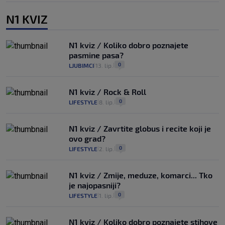
N1 KVIZ
N1 kviz / Koliko dobro poznajete
pasmine pasa?
0
LJUBIMCI
13. lip.
|
|
N1 kviz / Rock & Roll
0
LIFESTYLE
8. lip.
|
|
N1 kviz / Zavrtite globus i recite koji je
ovo grad?
0
LIFESTYLE
2. lip.
|
|
N1 kviz / Zmije, meduze, komarci... Tko
je najopasniji?
0
LIFESTYLE
1. lip.
|
|
N1 kviz / Koliko dobro poznajete stihove