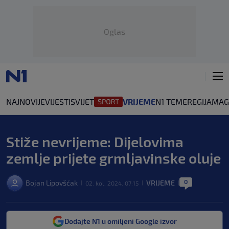
Oglas
NAJNOVIJE
VIJESTI
SVIJET
VRIJEME
N1 TEME
REGIJA
MAG
Stiže nevrijeme: Dijelovima
zemlje prijete grmljavinske oluje
0
Bojan Lipovšćak
VRIJEME
02. kol. 2024. 07:15
|
|
|
Dodajte N1 u omiljeni Google izvor