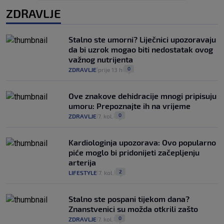
ZDRAVLJE
Stalno ste umorni? Liječnici upozoravaju
da bi uzrok mogao biti nedostatak ovog
važnog nutrijenta
0
ZDRAVLJE
prije 13 h
|
|
Ove znakove dehidracije mnogi pripisuju
umoru: Prepoznajte ih na vrijeme
0
ZDRAVLJE
7. kol.
|
|
Kardiologinja upozorava: Ovo popularno
piće moglo bi pridonijeti začepljenju
arterija
2
LIFESTYLE
7. kol.
|
|
Stalno ste pospani tijekom dana?
Znanstvenici su možda otkrili zašto
0
ZDRAVLJE
7. kol.
|
|