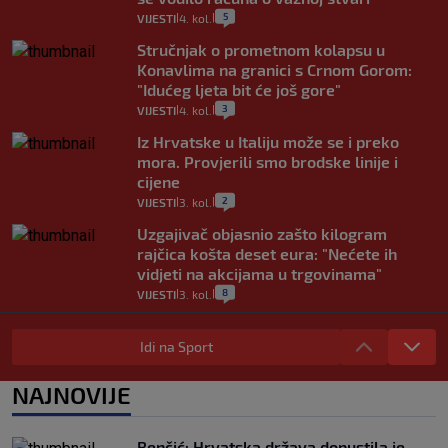
5
VIJESTI
4. kol.
|
|
Stručnjak o prometnom kolapsu u
Konavlima na granici s Crnom Gorom:
"Idućeg ljeta bit će još gore"
3
VIJESTI
4. kol.
|
|
Iz Hrvatske u Italiju može se i preko
mora. Provjerili smo brodske linije i
cijene
2
VIJESTI
3. kol.
|
|
Uzgajivač objasnio zašto kilogram
rajčica košta deset eura: "Nećete ih
vidjeti na akcijama u trgovinama"
8
VIJESTI
3. kol.
|
|
Selidba je jedno od stresnijih iskustava.
Evo aktualnih cijena i nekoliko savjeta
Idi na Sport
da prođe što lakše i jeftinije
0
VIJESTI
2. kol.
NAJNOVIJE
|
|
Izračunali smo koliko košta putovanje
automobilom na Hvar iz Zagreba, a
Benčić: Hrvatska država dopustila je