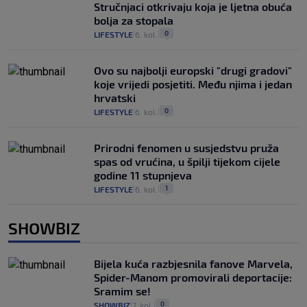
Stručnjaci otkrivaju koja je ljetna obuća
bolja za stopala
0
LIFESTYLE
6. kol.
|
|
Ovo su najbolji europski "drugi gradovi"
koje vrijedi posjetiti. Među njima i jedan
hrvatski
0
LIFESTYLE
6. kol.
|
|
Prirodni fenomen u susjedstvu pruža
spas od vrućina, u špilji tijekom cijele
godine 11 stupnjeva
1
LIFESTYLE
6. kol.
|
|
SHOWBIZ
Bijela kuća razbjesnila fanove Marvela,
Spider-Manom promovirali deportacije:
Sramim se!
0
SHOWBIZ
7. kol.
|
|