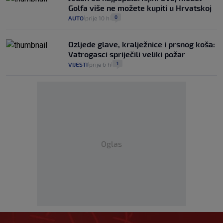
Golfa više ne možete kupiti u Hrvatskoj
0
AUTO
prije 10 h
|
|
Ozljede glave, kralježnice i prsnog koša:
Vatrogasci spriječili veliki požar
1
VIJESTI
prije 6 h
|
|
Oglas