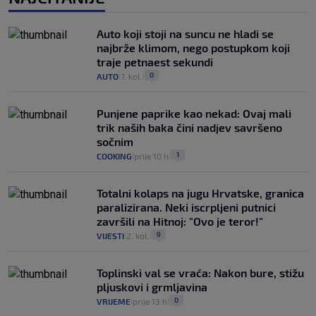
Auto koji stoji na suncu ne hladi se
najbrže klimom, nego postupkom koji
traje petnaest sekundi
0
AUTO
7. kol.
|
|
Punjene paprike kao nekad: Ovaj mali
trik naših baka čini nadjev savršeno
sočnim
1
COOKING
prije 10 h
|
|
Totalni kolaps na jugu Hrvatske, granica
paralizirana. Neki iscrpljeni putnici
završili na Hitnoj: "Ovo je teror!"
9
VIJESTI
2. kol.
|
|
Toplinski val se vraća: Nakon bure, stižu
pljuskovi i grmljavina
0
VRIJEME
prije 13 h
|
|