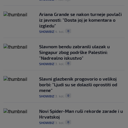
Ariana Grande se nakon turneje povlači
iz javnosti: "Dosta joj je komentara o
izgledu"
0
SHOWBIZ
4. kol.
|
|
Slavnom bendu zabranili ulazak u
Singapur zbog podrške Palestini:
"Nadrealno iskustvo"
0
SHOWBIZ
3. kol.
|
|
Slavni glazbenik progovorio o velikoj
borbi: "Ljudi su se dolazili oprostiti od
mene"
0
SHOWBIZ
3. kol.
|
|
Novi Spider-Man ruši rekorde zarade i u
Hrvatskoj
0
SHOWBIZ
3. kol.
|
|