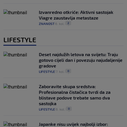
Izvanredno otkriće: Aktivni sastojak
Viagre zaustavlja metastaze
2
ZNANOST
6. kol.
|
|
LIFESTYLE
Deset najdužih letova na svijetu: Traju
gotovo cijeli dan i povezuju najudaljenije
gradove
0
LIFESTYLE
7. kol.
|
|
Zaboravite skupa sredstva:
Profesionalna čistačica tvrdi da za
blistave podove trebate samo dva
sastojka
0
LIFESTYLE
6. kol.
|
|
Japanke nisu uvijek najbolji izbor: