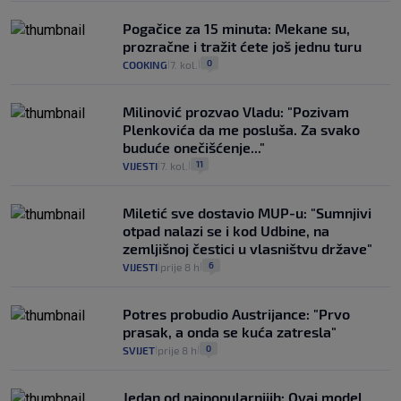
Pogačice za 15 minuta: Mekane su,
prozračne i tražit ćete još jednu turu
0
COOKING
7. kol.
|
|
Milinović prozvao Vladu: "Pozivam
Plenkovića da me posluša. Za svako
buduće onečišćenje..."
11
VIJESTI
7. kol.
|
|
Miletić sve dostavio MUP-u: "Sumnjivi
otpad nalazi se i kod Udbine, na
zemljišnoj čestici u vlasništvu države"
6
VIJESTI
prije 8 h
|
|
Potres probudio Austrijance: "Prvo
prasak, a onda se kuća zatresla"
0
SVIJET
prije 8 h
|
|
Jedan od najpopularnijih: Ovaj model