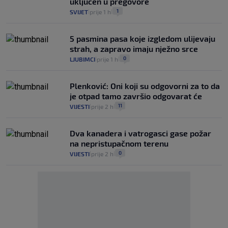
uključen u pregovore
1
SVIJET
prije 1 h
|
|
5 pasmina pasa koje izgledom ulijevaju
strah, a zapravo imaju nježno srce
0
LJUBIMCI
prije 1 h
|
|
Plenković: Oni koji su odgovorni za to da
je otpad tamo završio odgovarat će
11
VIJESTI
prije 2 h
|
|
Dva kanadera i vatrogasci gase požar
na nepristupačnom terenu
0
VIJESTI
prije 2 h
|
|