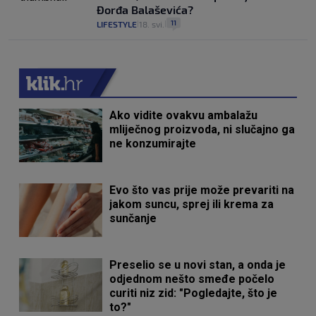
Đorđa Balaševića?
11
LIFESTYLE
18. svi.
|
|
Ako vidite ovakvu ambalažu
mliječnog proizvoda, ni slučajno ga
ne konzumirajte
Evo što vas prije može prevariti na
jakom suncu, sprej ili krema za
sunčanje
Preselio se u novi stan, a onda je
odjednom nešto smeđe počelo
curiti niz zid: "Pogledajte, što je
to?"