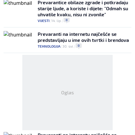
Prevarantice obilaze zgrade i potkradaju
starije ljude, a koriste i dijete: "Odmah su
uhvatile kvaku, nisu ni zvonile"
0
VIJESTI
|
14. lip.
|
Prevaranti na internetu najčešće se
predstavljaju u ime ovih tvrtki i brendova
0
TEHNOLOGIJA
|
30. svi.
|
Oglas
Prevaranti na internetu najčešće se