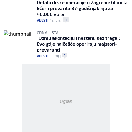
Detalji drske operacije u Zagrebu: Glumila
kćer i prevarila 87-godišnjakinju za
40.000 eura
1
VIJESTI
|
12. tra.
|
CRNA LISTA
"Uzmu akontaciju i nestanu bez traga":
Evo gdje najčešće operiraju majstori-
prevaranti
0
VIJESTI
|
13. sij.
|
Oglas