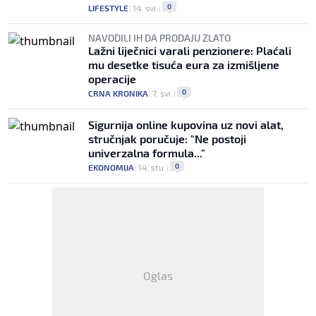
0
LIFESTYLE
|
14. svi.
|
NAVODILI IH DA PRODAJU ZLATO
Lažni liječnici varali penzionere: Plaćali
mu desetke tisuća eura za izmišljene
operacije
0
CRNA KRONIKA
|
7. svi.
|
Sigurnija online kupovina uz novi alat,
stručnjak poručuje: "Ne postoji
univerzalna formula..."
0
EKONOMIJA
|
14. stu.
|
Oglas