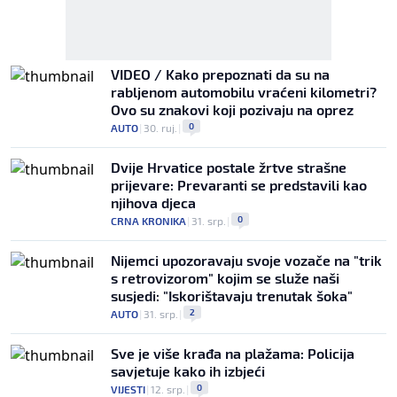
VIDEO / Kako prepoznati da su na
rabljenom automobilu vraćeni kilometri?
Ovo su znakovi koji pozivaju na oprez
0
AUTO
|
30. ruj.
|
Dvije Hrvatice postale žrtve strašne
prijevare: Prevaranti se predstavili kao
njihova djeca
0
CRNA KRONIKA
|
31. srp.
|
Nijemci upozoravaju svoje vozače na "trik
s retrovizorom" kojim se služe naši
susjedi: "Iskorištavaju trenutak šoka"
2
AUTO
|
31. srp.
|
Sve je više krađa na plažama: Policija
savjetuje kako ih izbjeći
0
VIJESTI
|
12. srp.
|