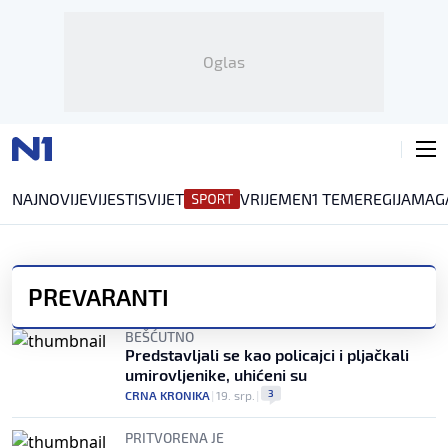
Oglas
NAJNOVIJE
VIJESTI
SVIJET
VRIJEME
N1 TEME
REGIJA
MAG
PREVARANTI
BEŠĆUTNO
Predstavljali se kao policajci i pljačkali
umirovljenike, uhićeni su
3
CRNA KRONIKA
|
19. srp.
|
PRITVORENA JE