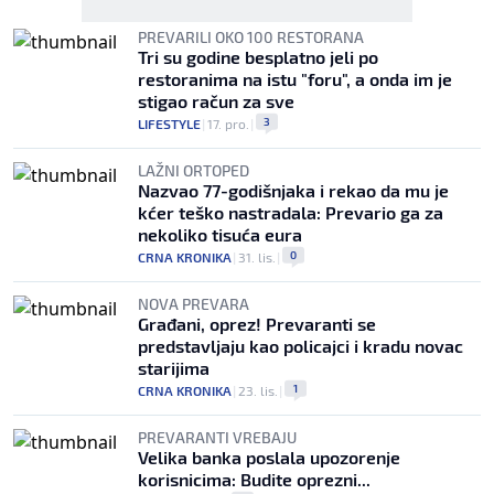
PREVARILI OKO 100 RESTORANA
Tri su godine besplatno jeli po
restoranima na istu "foru", a onda im je
stigao račun za sve
3
LIFESTYLE
|
17. pro.
|
LAŽNI ORTOPED
Nazvao 77-godišnjaka i rekao da mu je
kćer teško nastradala: Prevario ga za
nekoliko tisuća eura
0
CRNA KRONIKA
|
31. lis.
|
NOVA PREVARA
Građani, oprez! Prevaranti se
predstavljaju kao policajci i kradu novac
starijima
1
CRNA KRONIKA
|
23. lis.
|
PREVARANTI VREBAJU
Velika banka poslala upozorenje
korisnicima: Budite oprezni...