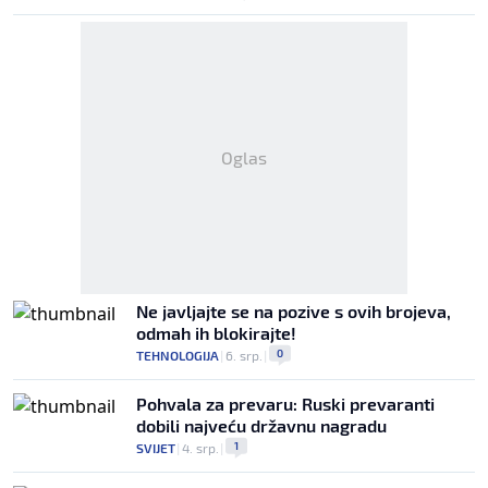
Oglas
Ne javljajte se na pozive s ovih brojeva,
odmah ih blokirajte!
0
TEHNOLOGIJA
|
6. srp.
|
Pohvala za prevaru: Ruski prevaranti
dobili najveću državnu nagradu
1
SVIJET
|
4. srp.
|