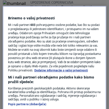
UPOZORENJE COPERNICUSA
Najtopliji lipanj u Europi u povijesti
mjerenja: Vrućine odnijele tisuće života
0
KLIMATSKE PROMJENE
|
9. srp.
|
Brinemo o vašoj privatnosti
Mi i naši partneri
603
pohranjujemo osobne podatke, kao što su podaci
PAKLENE TEMPERATURE
o pregledavanju ili jedinstveni identifikatori, i pristupamo im na vašem
Možemo li još spasiti klimu ili samo sjesti
uređaju. Odabirom opcije Prihvaćam omogućit ćete tehnologije
pod 'klimu' i čekati? "Nije kasno ako se
praćenja koje podržavaju svrhe za čije pružanje mi i naši partneri
fokusiramo na tri stvari"
obrađujemo podatke. Ako su alati za praćenje onemogućeni, određeni
sadržaj i oglasi koje vidite možda više neće biti toliko relevantni za vas.
3
VIJESTI
|
28. lip.
|
Možete se vratiti na ovaj izbornik kako biste izmijenili svoje odabire ili
povukli pristanak u bilo kojem trenutku klikom na Upravljaj postavkama
poveznicu pri dnu web-stranice [ili plutajuće ikone u donjem lijevom
kutu web stranice, ako je primjenjivo]. Vaši će se odabiri primijeniti kako
je opisano u dijelu Web-mjesto. Za više pojedinosti pogledajte našu
Politiku privatnosti.
Dodatne informacije o vašoj privatnosti
Mi i naši partneri obrađujemo podatke kako bismo
pružili sljedeće:
Oglas
Korištenje preciznih geolokacijskih podataka. Aktivno skeniranje
karakteristika uređaja za identifikaciju. Pohrana i/ili pristup podacima na
uređaju. Personalizirano oglašavanje i sadržaj, mjerenje oglašavanja i
sadržaja, uvidi u publiku i razvoj usluga.
Popis partnera (dobavljača)