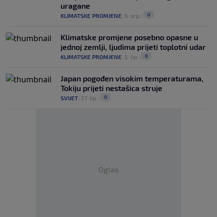
uragane
0
KLIMATSKE PROMJENE
|
6. srp.
|
Klimatske promjene posebno opasne u
jednoj zemlji, ljudima prijeti toplotni udar
0
KLIMATSKE PROMJENE
|
5. lip.
|
Japan pogođen visokim temperaturama,
Tokiju prijeti nestašica struje
0
SVIJET
|
27. lip.
|
Oglas