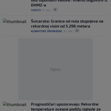
DHMZ-a
0
VIJESTI
|
11. srp.
|
Švicarska: Granica od nula stupnjeva na
rekordnoj visini od 5.298 metara
0
KLIMATSKE PROMJENE
|
21. kol.
|
Oglas
Prognostičari upozoravaju: Rekordne
temperature oceana podižu izglede za