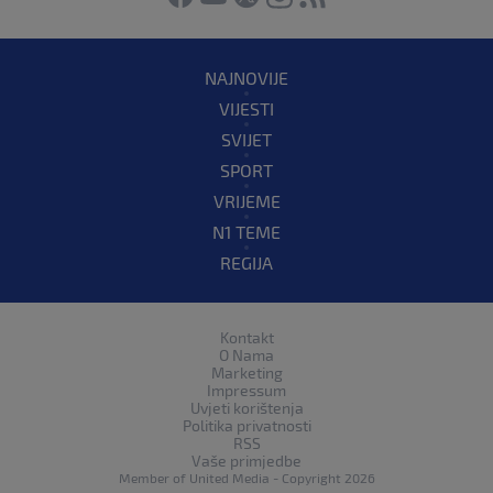
NAJNOVIJE
VIJESTI
SVIJET
SPORT
VRIJEME
N1 TEME
REGIJA
Kontakt
O Nama
Marketing
Impressum
Uvjeti korištenja
Politika privatnosti
RSS
Vaše primjedbe
Member of
United Media
- Copyright 2026