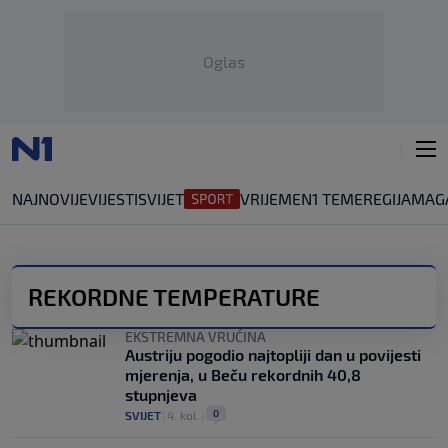
Oglas
NAJNOVIJE
VIJESTI
SVIJET
VRIJEME
N1 TEME
REGIJA
MAG
REKORDNE TEMPERATURE
EKSTREMNA VRUĆINA
Austriju pogodio najtopliji dan u povijesti
mjerenja, u Beču rekordnih 40,8
stupnjeva
0
SVIJET
|
4. kol.
|