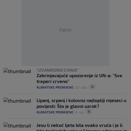
Oglas
"IZVANREDNO STANJE"
Zabrinjavajuće upozorenje iz UN-a: "Sve
treperi crveno"
0
KLIMATSKE PROMJENE
|
23. ožu.
|
Lipanj, srpanj i kolovoz najtopliji mjeseci u
povijesti: Što je glavni uzrok?
0
KLIMATSKE PROMJENE
|
4. ruj.
|
Jesu li nekoć ljeta bila ovako vruća i je li
bilo toplinskih valova? Imamo odgovore iz